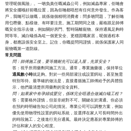
管理呢個風險」。一啲負責任嘅滅蟲公司，例如滅蟲專家，佢哋會
將安全擺喺好前嘅位置，因為佢哋都唔想有任何意外發生。作為客
戶，我哋可以做嘅，就係做個精明消費者：問多啲問題，了解佢哋
用乜嘢藥、點樣做、有咩要注意。施工期間同之後，嚴格跟足師傅
嘅安全指示去做，例如關好房門、暫時隔離寵物、保持通風足夠時
間等等。滅白蟻係為咗一個更安全、更穩固嘅家居，呢個過程本
身，都應該係安全至上。記住，你嘅提問同謹慎，就係保護家人同
寵物嘅第一道防線。
常見問題
問：師傅施工後，要等幾耐先可以返入屋，先算安全？
答：視乎所用藥劑同施工方法。通常，專業施藥後，保持單位
通風數小時
就足夠。對於一些局部灌注或設置餌站，甚至無需
特別等待。最準確的做法是，直接遵循施工師傅給予的具體指
示，他們最清楚所用藥劑的安全資料。
問：如果家中有孕婦或嬰兒，係咪完全唔適合做滅白蟻工程？
答：需要格外謹慎，但並非絕對不可。關鍵在於溝通。你必須
在預約時明確告知公司此情況。專業公司可以調整方案，例如
優先使用物理性設置的餌站系統，並選擇在家人可長時間外出
的時段施工，之後進行充分通風。最終決定應基於專業師傅的
評估和家人的安心程度。