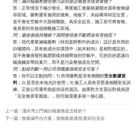
問：滅白蟻藥劑會唔會污染到屋企嘅食水或者食物？
答：正常情況下極少發生。專業施工會嚴格避開水源和食物儲
存區域。藥劑通常施用於牆角、地板下、木結構等特定位置，
並不會在空氣中大面積飄散。為安全起見，施工前可將食物、
食具密封存放或移離施工區域。
問：藥效會維持幾耐？期間會唔會不斷釋放有害物質？
答：現代專業滅蟻藥劑（特別是餌劑中的成分）設計是作用於
白蟻體內，其有效成分在環境中（如木材內）是相對穩定的，
並不會像揮發性氣體那樣持續釋放到空氣中。它的目的是讓白
蟻接觸並帶回巢穴，而不是污染整個居住空間。
問：點樣判斷一間公司用嘅藥係咪安全可靠？
答：你可以主動詢問：1) 所用藥劑是否有相關的
安全數據資
料
；2) 是否在本地允許使用；3) 施工人員有否受過相關安全訓
練。正規公司通常能提供這些資訊。如果對方支吾以對或保證
「完全無害零風險」，則可能需要多留一個心眼。
上一篇 : 淺水灣上門滅白蟻服務是怎樣的？
下一篇 : 無毒滅曱甴方案，寵物家庭適用,嬰幼兒安全