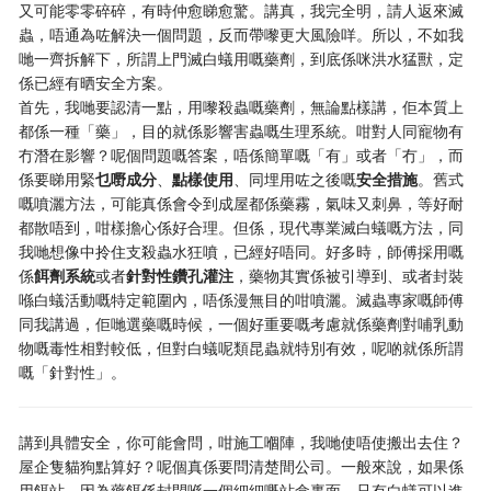
又可能零零碎碎，有時仲愈睇愈驚。講真，我完全明，請人返來滅
蟲，唔通為咗解決一個問題，反而帶嚟更大風險咩。所以，不如我
哋一齊拆解下，所謂上門滅白蟻用嘅藥劑，到底係咪洪水猛獸，定
係已經有晒安全方案。
首先，我哋要認清一點，用嚟殺蟲嘅藥劑，無論點樣講，佢本質上
都係一種「藥」，目的就係影響害蟲嘅生理系統。咁對人同寵物有
冇潛在影響？呢個問題嘅答案，唔係簡單嘅「有」或者「冇」，而
係要睇用緊
乜嘢成分
、
點樣使用
、同埋用咗之後嘅
安全措施
。舊式
嘅噴灑方法，可能真係會令到成屋都係藥霧，氣味又刺鼻，等好耐
都散唔到，咁樣擔心係好合理。但係，現代專業滅白蟻嘅方法，同
我哋想像中拎住支殺蟲水狂噴，已經好唔同。好多時，師傅採用嘅
係
餌劑系統
或者
針對性鑽孔灌注
，藥物其實係被引導到、或者封裝
喺白蟻活動嘅特定範圍內，唔係漫無目的咁噴灑。滅蟲專家嘅師傅
同我講過，佢哋選藥嘅時候，一個好重要嘅考慮就係藥劑對哺乳動
物嘅毒性相對較低，但對白蟻呢類昆蟲就特別有效，呢啲就係所謂
嘅「針對性」。
講到具體安全，你可能會問，咁施工嗰陣，我哋使唔使搬出去住？
屋企隻貓狗點算好？呢個真係要問清楚間公司。一般來說，如果係
用餌站，因為藥餌係封閉喺一個細細嘅站盒裏面，只有白蟻可以進