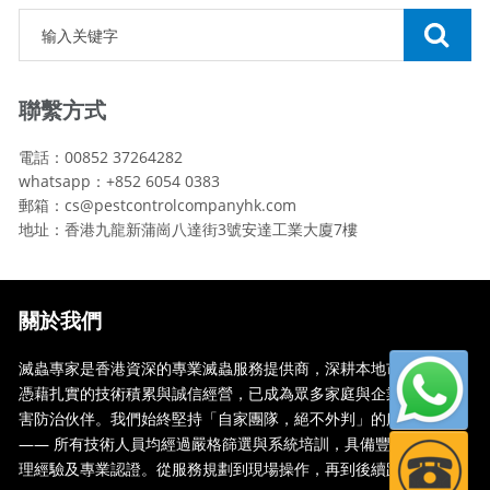
聯繫方式
電話：00852 37264282
whatsapp：+852 6054 0383
郵箱：cs@pestcontrolcompanyhk.com
地址：香港九龍新蒲崗八達街3號安達工業大廈7樓
關於我們
滅蟲專家是香港資深的專業滅蟲服務提供商，深耕本地市場多年，
憑藉扎實的技術積累與誠信經營，已成為眾多家庭與企業信賴的蟲
害防治伙伴。我們始終堅持「自家團隊，絕不外判」的服務承諾
—— 所有技術人員均經過嚴格篩選與系統培訓，具備豐富的現場處
理經驗及專業認證。從服務規劃到現場操作，再到後續跟蹤，全...