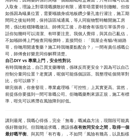
入取食，理論上對環境嘅擴散好有限，通常唔需要特別撤離。但假
如係因為蟻巢位置，需要喺牆身或地板鑽少量孔進行灌注，施工期
間同之後短時間，保持該區域通風，等人同寵物暫時離開施工房
間，係比較穩陣嘅做法。師傅完工後，亦都會有張指引單張畀你，
話你知幾時可以清潔、有咩要注意。我個人覺得，與其自己亂估，
不如喺師傅上門檢查同報價時，直接問佢：「我屋企有貓/有細路
哥，你哋用開邊隻藥？施工時我哋要點配合？」一間有責任感嘅公
司，師傅會好樂意同你解釋清楚。
自己DIY vs 專業上門，安全性對比
有時我哋會諗，自己買支藥嚟噴，係咪反而更安全？因為可以自己
控制分量同位置？老實講，呢個可能係個誤區。我整理咗個簡單對
比，你可以睇下：
睇完個表，你會發現，專業處理喺「可控性」上其實更高。當然，
前提係你要搵到一間可靠嘅公司。佢哋嘅藥劑來源正規，施工有標
準，咁先可以將潛在風險降到好低。
講到最尾，我嘅心得係，完全「無毒」嘅滅蟲方法，現階段可能真
係好難做到。但我哋追求嘅，應該係
在有效同安全之間，取得一個
最好嘅平衡
。與其問「有冇毒」，不如問「風險有幾高，以及點樣