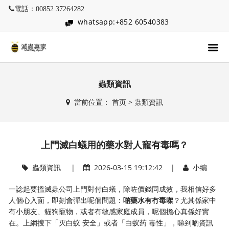
電話：00852 37264282
whatsapp:+852 60540383
蟲類資訊
當前位置：
首页
>
蟲類資訊
上門滅白蟻用的藥水對人寵有毒嗎？
蟲類資訊
|
2026-03-15 19:12:42 |
小编
一諗起要搵滅蟲公司上門對付白蟻，除咗價錢同成效，我相信好多
人個心入面，即刻會彈出呢個問題：
啲藥水有冇毒㗎
？尤其係家中
有小朋友、貓狗寵物，或者有敏感家庭成員，呢個擔心真係好實
在。上網搜下「灭白蚁 安全」或者「白蚁药 毒性」，睇到啲資訊