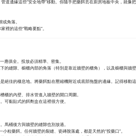
管道邊緣這些“安全地帶”移動。你隨手把藥餌丟在廚房地板中央，就像
隙或角落。
家裡的這些“戰略要點”。
渣一應俱全。投放必須精準、密集。
底下的縫隙、櫥櫃內部的角落（特別是靠近牆壁的櫃角），以及櫥櫃與牆
，是絕佳的棲息地。將藥餌點在壓縮機附近或底部拖盤的邊緣。記得移動
水槽櫃的內壁、排水管進入牆壁的開口周圍。
處。可黏貼式的餌劑盒在這裡很方便。
處。馬桶後方與牆壁的縫隙也別放過。
點一小粒藥餌。任何牆壁的裂縫、瓷磚脫落處，都是天然的“投藥口”。