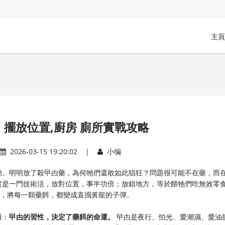
主頁
擺放位置,廚房 廁所實戰攻略
2026-03-15 19:20:02 |
小编
動。明明放了殺曱甴藥，為何牠們還敢如此猖狂？問題很可能不在藥，而
實是一門技術活，放對位置，事半功倍；放錯地方，等於餵牠們吃無效零
考，將每一顆藥餌，都變成直搗黃龍的子彈。
輯：
曱甴的習性，決定了藥餌的命運。
​ 曱甴是夜行、怕光、愛潮濕、愛油