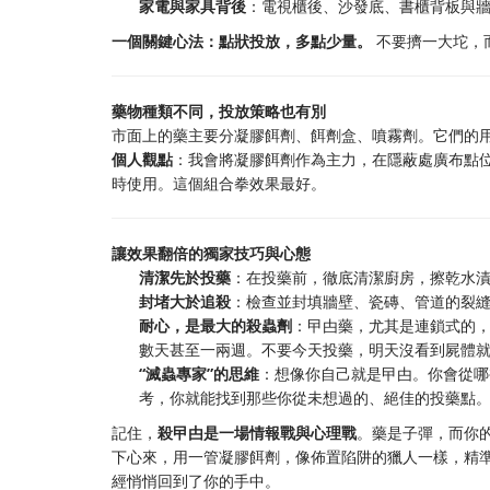
家電與家具背後
：電視櫃後、沙發底、書櫃背板與
一個關鍵心法：點狀投放，多點少量。
​ 不要擠一大坨
藥物種類不同，投放策略也有別
市面上的藥主要分凝膠餌劑、餌劑盒、噴霧劑。它們的
個人觀點
：我會將凝膠餌劑作為主力，在隱蔽處廣布點位
時使用。這個組合拳效果最好。
讓效果翻倍的獨家技巧與心態
清潔先於投藥
：在投藥前，徹底清潔廚房，擦乾水漬
封堵大於追殺
：檢查並封填牆壁、瓷磚、管道的裂
耐心，是最大的殺蟲劑
：曱甴藥，尤其是連鎖式的
數天甚至一兩週。不要今天投藥，明天沒看到屍體
“滅蟲專家”的思維
：想像你自己就是曱甴。你會從哪
考，你就能找到那些你從未想過的、絕佳的投藥點
記住，
殺曱甴是一場情報戰與心理戰
。藥是子彈，而你
下心來，用一管凝膠餌劑，像佈置陷阱的獵人一樣，精
經悄悄回到了你的手中。