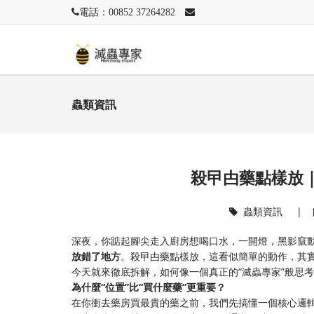
電話：00852 37264282
蟲類資訊
殺曱甴藥點樣放｜
蟲類資訊
|
深夜，你踮起腳尖走入廚房想喝口水，一開燈，黑影竄
放錯了地方
。殺曱甴藥點樣放，這看似簡單的動作，其
今天就來徹底拆解，如何像一個真正的“滅蟲專家”般思
為什麼“位置”比“買什麼藥”更重要？
在你衝去藥房買最貴的藥之前，我們先搞懂一個核心邏