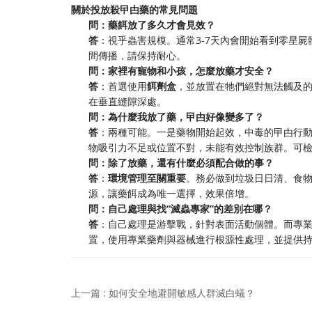
關於投放殺曱甴藥的常見問題
問：藥餌放了多久才會見效？
答
：視乎蟲害規模。通常3-7天內會開始看到零星屍
間傳播，請保持耐心。
問：家裡有寵物和小孩，怎麼放藥才安全？
答
：首選使用
餌劑盒
，並放置在牠們絕對無法觸及
在垂直縫隙深處。
問：為什麼我放了藥，曱甴好像變多了？
答
：兩種可能。一是藥物開始起效，中毒的曱甴行動
物吸引力不足或位置不對，未能有效控制族群。可
問：除了放藥，還有什麼必須配合做的事？
答
：
環境管理至關重要
。務必做到垃圾日日清、食
源，讓藥餌成為唯一選擇，效果倍增。
問：自己處理與找“滅蟲專家”的差別在哪？
答
：自己處理是游擊戰，針對表面活動個體。而專業
置，使用專業藥劑與器械進行根源性處理，並提供
上一篇 : 如何安全地避開敏感人群滅白蟻？