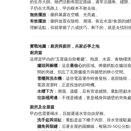
的生存大師。牠們活動有固定路線，通常沿牆角、縫隙、
子扔在大馬路上，曱甴根本不敢去撿。
無效擺放
：藥餌暴露在空曠、光亮處。
有效擺放
：藥餌放置在陰暗、潮濕、靠近水源/食源的縫
理解這點，你就掌握了八成技巧。剩下的，就是去找到你
實戰地圖：廚房與廁所，兵家必爭之地
廚房篇
這裡是曱甴的“五星級自助餐廳”。熱源、水源、食物殘
爐頭與櫥櫃
：這是
最核心
的區域。將藥餌點在爐頭
間的夾縫。別忘了瓦斯爐後方與牆壁的狹小空間。
雪櫃與洗衣機
：這些電器運作時會發熱，底部陰暗
電器清潔時，正是投放的好時機。
水槽下方
：潮濕、溫暖，且有管道縫隙。重點照顧
垃圾桶周邊
：不僅是桶邊，更是桶身與牆壁的夾角
廁所及全屋篇
曱甴也需要喝水，且能通過水管自由穿梭。
洗手盆與浴缸
：重點是盆下櫃子內部、排水管接駁
牆角與裂縫
：沿著全屋的踢腳線，每隔30-50公分