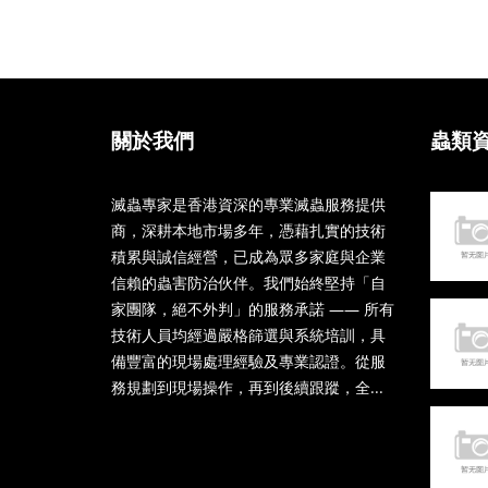
關於我們
蟲類
滅蟲專家是香港資深的專業滅蟲服務提供
商，深耕本地市場多年，憑藉扎實的技術
積累與誠信經營，已成為眾多家庭與企業
信賴的蟲害防治伙伴。我們始終堅持「自
家團隊，絕不外判」的服務承諾 —— 所有
技術人員均經過嚴格篩選與系統培訓，具
備豐富的現場處理經驗及專業認證。從服
務規劃到現場操作，再到後續跟蹤，全...