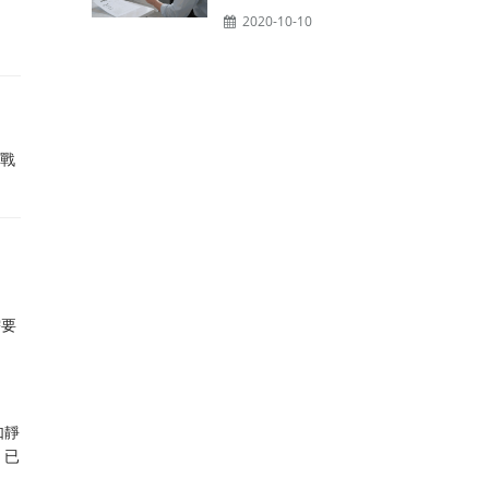
2020-10-10
遇戰
。
需要
如靜
，已