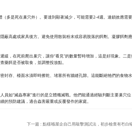
體（多是死在巢穴外）。要達到顯著減少，可能需要2-4週。連鎖效應需
的隱蔽高處或家具後方。避免使用散裝粉末或容易脫落的餌劑。凝膠餌劑
遲緩，在死前爬出巢穴，讓你“看見”的數量暫時增加，這是好現象。二是
檢查藥餌是否被取食，並調整投放點。
物密封存、檯面水漬即時擦乾、堵塞所有牆縫孔隙。這能斷絕牠們的食物
人員如“滅蟲專家”進行的是立體殲滅戰。他們能通過經驗判斷主要巢穴位
持續的預防建議，適合蟲害嚴重或反覆發作的家庭。
下一篇 : 點樣喺屋企自己用敲擊測試法，初步檢查有冇白