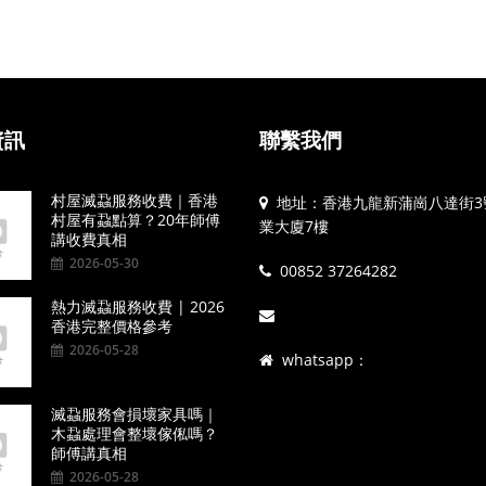
資訊
聯繫我們
村屋滅蝨服務收費｜香港
地址：香港九龍新蒲崗八達街3
村屋有蝨點算？20年師傅
業大廈7樓
講收費真相
2026-05-30
00852 37264282
熱力滅蝨服務收費 | 2026
香港完整價格參考
2026-05-28
whatsapp：
滅蝨服務會損壞家具嗎｜
木蝨處理會整壞傢俬嗎？
師傅講真相
2026-05-28