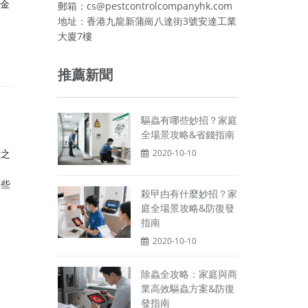
把金
郵箱：cs@pestcontrolcompanyhk.com
地址：香港九龍新蒲崗八達街3號安達工業
大廈7樓
推薦新聞
驅蟲有哪些妙招？家庭
全場景攻略&省錢指南
壁之
2020-10-10
這些
殺曱甴有什麼妙招？家
庭全場景攻略&防復發
指南
2020-10-10
除蟲全攻略：家庭與商
業高效驅蟲方案&防復
發指南