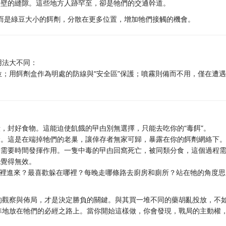
牆壁的縫隙。這些地方人跡罕至，卻是牠們的交通幹道。
，而是綠豆大小的餌劑，分散在更多位置，增加牠們接觸的機會。
用法大不同：
；用餌劑盒作為明處的防線與“安全區”保護；噴霧則備而不用，僅在遭
，封好食物。這能迫使飢餓的曱甴別無選擇，只能去吃你的“毒餌”。
縫。這是在端掉牠們的老巢，讓倖存者無家可歸，暴露在你的餌劑網絡下
，需要時間發揮作用。一隻中毒的曱甴回窩死亡，被同類分食，這個過程
就覺得無效。
裡進來？最喜歡躲在哪裡？每晚走哪條路去廚房和廁所？站在牠的角度思
。
的觀察與佈局，才是決定勝負的關鍵。與其買一堆不同的藥胡亂投放，不
準地放在牠們的必經之路上。當你開始這樣做，你會發現，戰局的主動權