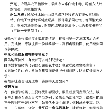
藥劑，帶返巢穴互相餵食，最終令全巢白蟻中毒。呢種方法針
對性強，見效相對快。
餌站系統
：喺屋外或屋內白蟻活躍路徑設置含有慢效毒餌嘅
站。白蟻工蟻會將餌料搬返巢，餵俾蟻后同幼蟻，從而消滅全
巢。呢種方法更環保，對屋內環境影響最小，但需要較長時間
（可能一至數個月）。
好嘅公司會根據你屋企嘅實際情況，建議用單一方法或者組合使
用。完成後，應該提供一份服務報告，寫明處理範圍、使用藥劑同
保養條款。
中永和區揾服務有咩要留意？
因為地區特性，有幾點可以特別問清楚：
師傅對村屋結構（例如石屎牆包木樑）嘅處理經驗豐唔豐富？
如果單位近山邊，會唔會建議順便做埋外圍預防，防止從外圍再入
侵？
藥劑係咪適合潮濕環境，藥效持久度如何？
價錢方面
冇一個標準答案，主要睇受影響面積、嚴重程度同所用方法。以一
個中永和區普通五百呎單位為例，如果係局部性問題，價錢可能由
三千幾到五千幾蚊不等。如果係全屋性處理，價錢就會更高。記
住，一份價錢一分貨，
最平唔一定係最著數
，計返條數，如果保養