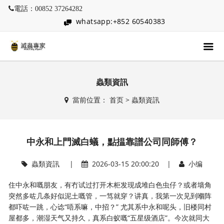
電話：00852 37264282
whatsapp:+852 60540383
蟲類資訊
當前位置：
首页
>
蟲類資訊
中永和上門滅白蟻，點揾靠譜公司同師傅？
蟲類資訊
|
2026-03-15 20:00:20 |
小编
住中永和嘅朋友，有冇试过打开木柜发现成堆白色虫仔？或者墙角
突然多咗几条好似泥土嘅管，一笃就穿？讲真，我第一次见到嗰阵
都吓咗一跳，心谂“唔系嘛，中招？” 尤其系中永和呢头，旧楼同村
屋都多，潮湿天气又持久，真系白蚁嘅“五星级酒店”。今次就同大