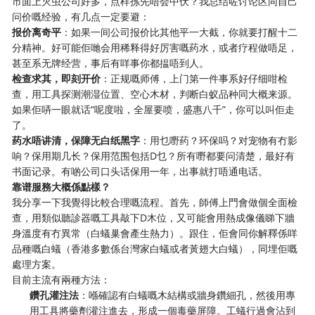
市面上灭虫公司好多，点样拣先唔会中伏？我总结咗讨论区同自己
问价嘅经验，有几点一定要避：
报价离奇平
：如果一间公司报价比其他平一大截，你就要打醒十二
分精神。好可能佢哋会用稀释得好厉害嘅药水，或者疗程做唔足，
甚至系无牌经营，事后有咩事你都揾唔到人。
检查求其，即刻开价
：正规嘅师傅，上门第一件事系好仔细咁检
查，用工具探测潮湿位置、空心木材，判断白蚁品种同大概来源。
如果佢哢一眼就话“呢度啦，全屋要喷，盛惠八千”，你可以叫佢走
了。
药水唔讲清，保障无白纸黑字
：用乜嘢药？环保吗？对宠物有冇影
响？保用期几长？保用范围包括D乜？所有嘢都要问清楚，最好有
书面记录。有啲公司口头话保用一年，出事就打唔通电话。
靠谱服務大概係點樣？
我分享一下我覺得比較合理嘅流程。首先，師傅上門會做個全面檢
查，用類似聽診器嘅工具敲下D木位，又可能會用熱成像儀睇下牆
身溫度有冇異常（白蟻巢會產生熱力）。跟住，佢會同你解釋係咩
品種嘅白蟻（香港多數係台灣家白蟻或者黃翅大白蟻），同埋佢嘅
處理方案。
目前主流有兩種方法：
鑽孔灌注法
：喺確認有白蟻嘅木結構或牆身鑽細孔，然後用專
用工具將藥劑灌注進去，形成一個毒藥屏障。工蟻行過會沾到