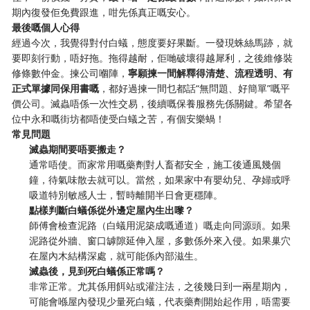
期內復發佢免費跟進，咁先係真正嘅安心。
最後嘅個人心得
經過今次，我覺得對付白蟻，態度要好果斷。一發現蛛絲馬跡，就
要即刻行動，唔好拖。拖得越耐，佢哋破壞得越犀利，之後維修裝
修條數仲金。揀公司嗰陣，
寧願揀一間解釋得清楚、流程透明、有
正式單據同保用書嘅
，都好過揀一間乜都話“無問題、好簡單”嘅平
價公司。滅蟲唔係一次性交易，後續嘅保養服務先係關鍵。希望各
位中永和嘅街坊都唔使受白蟻之苦，有個安樂蝸！
常見問題
滅蟲期間要唔要搬走？
通常唔使。而家常用嘅藥劑對人畜都安全，施工後通風幾個
鐘，待氣味散去就可以。當然，如果家中有嬰幼兒、孕婦或呼
吸道特別敏感人士，暫時離開半日會更穩陣。
點樣判斷白蟻係從外邊定屋內生出嚟？
師傅會檢查泥路（白蟻用泥築成嘅通道）嘅走向同源頭。如果
泥路從外牆、窗口罅隙延伸入屋，多數係外來入侵。如果巢穴
在屋內木結構深處，就可能係內部滋生。
滅蟲後，見到死白蟻係正常嗎？
非常正常。尤其係用餌站或灌注法，之後幾日到一兩星期內，
可能會喺屋內發現少量死白蟻，代表藥劑開始起作用，唔需要