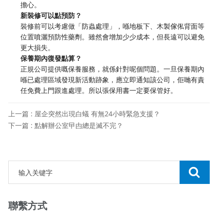
擔心。
新裝修可以點預防？
裝修前可以考慮做「防蟲處理」，喺地板下、木製傢俬背面等
位置噴灑預防性藥劑。雖然會增加少少成本，但長遠可以避免
更大損失。
保養期內復發點算？
正規公司提供嘅保養服務，就係針對呢個問題。一旦保養期內
喺已處理區域發現新活動跡象，應立即通知該公司，佢哋有責
任免費上門跟進處理。所以張保用書一定要保管好。
上一篇 : 屋企突然出現白蟻 有無24小時緊急支援？
下一篇 : 點解辦公室曱甴總是滅不完？
聯繫方式