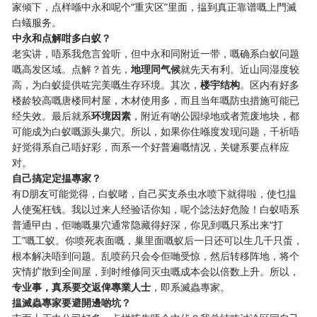
家倾下，点样喺中永和呢个“重灾区”里面，揾到真正靠谱嘅上門滅
白蟻服务。
中永和点解咁多白蚁？
老实讲，唔系我危言耸听，但中永和同附近一带，嘅确系白蚁问题
嘅高发区域。点解？首先，
地理同气候
就先天有利。近山同湿度较
高，为白蚁提供咗完美嘅生存环境。其次，
楼宇结构
。区内有好多
楼龄较高嘅唐楼同村屋，木材使用多，而且当年嘅防虫措施可能已
经失效。最后就系
环境因素
，附近有啲公园绿地或者荒废地块，都
可能成为白蚁嘅源头巢穴。所以，如果你住喺度发现问题，千祈唔
好觉得系自己唔好彩，而系一个好普遍嘅情况，关键系要点样应
对。
自己搞定定揾專家？
有D朋友可能觉得，白蚁啫，自己买支杀虫水喷下就得啦，使乜揾
人使冤枉钱。我以过来人经验话你知，呢个諗法好危险！白蚁唔系
普通曱甴，佢哋嘅巢穴通常隐藏得好深，你见到嘅只系出来“打
工”嘅工蚁。你喷死表面嘅，巢里面嘅蚁后一日还可以生几千只蛋，
根本解决唔到问题。乱喷药只会令佢哋受惊，然后转移阵地，将个
灾情扩散到全间屋，到时维修同灭虫嘅成本会以倍数上升。所以，
专业事，真系要交返俾專業人士
，即系滅蟲專家。
揾滅蟲專家要避開邊啲坑？