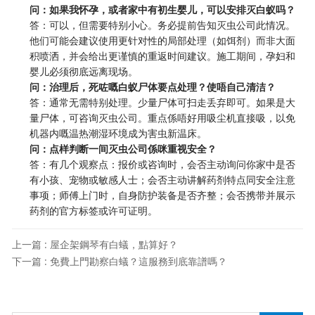
问：如果我怀孕，或者家中有初生婴儿，可以安排灭白蚁吗？
答：可以，但需要特别小心。务必提前告知灭虫公司此情况。
他们可能会建议使用更针对性的局部处理（如饵剂）而非大面
积喷洒，并会给出更谨慎的重返时间建议。施工期间，孕妇和
婴儿必须彻底远离现场。
问：治理后，死咗嘅白蚁尸体要点处理？使唔自己清洁？
答：通常无需特别处理。少量尸体可扫走丢弃即可。如果是大
量尸体，可咨询灭虫公司。重点係唔好用吸尘机直接吸，以免
机器内嘅温热潮湿环境成为害虫新温床。
问：点样判断一间灭虫公司係咪重视安全？
答：有几个观察点：报价或咨询时，会否主动询问你家中是否
有小孩、宠物或敏感人士；会否主动讲解药剂特点同安全注意
事项；师傅上门时，自身防护装备是否齐整；会否携带并展示
药剂的官方标签或许可证明。
上一篇 : 屋企架鋼琴有白蟻，點算好？
下一篇 : 免費上門勘察白蟻？這服務到底靠譜嗎？