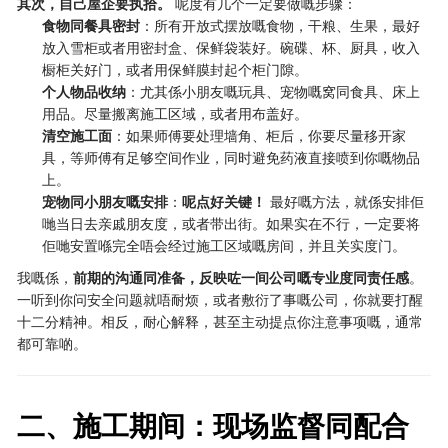
其次，自己屋企要执拾。
​ 呢度有几个一定要做嘅步骤：
食物同餐具密封
：所有开放式摆放嘅食物，干粮、生果，最好
放入雪柜或者用密封盒、保鲜袋装好。碗碟、杯、厨具，收入
橱柜关好门，或者用保鲜膜封起个柜门隙。
个人物品收纳
：尤其係小朋友嘅玩具、宠物嘅窝同食具、床上
用品。尽量搬离施工区域，或者用布盖好。
清空施工面
：如果师傅要处理墙角、柜后，你要尽量移开家
具，等师傅有足够空间作业，同时避免药液直接喷到你嘅物品
上。
宠物同小朋友嘅安排
：
呢点好关键！
​ 最好嘅方法，就係安排佢
哋当日去亲戚朋友度，或者带出街。如果实在不行，一定要将
佢哋安置喺完全唔会经过施工区域嘅房间，并且关实度门。
我嘅係，
前期的沟通同准备，反映咗一间公司嘅专业度同责任感
。
一听到你问安全问题就唔耐烦，或者敷衍了事嘅公司，你就要打醒
十二分精神。相反，耐心解释，甚至主动提点你注意事项嘅，通常
都可靠啲。
二、施工期间：现场监督同配合