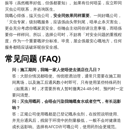
振等（虽然概率好低，但係都要知）。如果有任何唔妥，应立即同
灭虫公司联系，并咨询医生。
我嘅心得係，揾灭虫公司，
安全同效果同样重要
。一间好嘅公司，
「灭虫专家」级别嘅服务，应该係由头带到尾，唔单止杀灭害虫，
更会充分考虑你嘅家居安全。佢哋会主动同你讲注意事项，而唔係
要你一样样问。所以，选择公司时，不妨将「对安全问题的重视程
度」作为一个重要嘅评分标准。毕竟，屋企係最安心嘅地方，任何
服务都唔应该破坏呢份安全感。
常见问题 (FAQ)
问：施工期间，我哋一家人使唔使去酒店住几日？
答：大部分情况都唔使。传统喷洒治理，通常只需要在施工期
间离场，以及施工后通风数小时即可。只有使用某些特殊药剂
（如熏蒸）时，才需要所有人暂时撤离24-48小时。预约时一定
要问清楚。
问：灭虫用嘅药，会唔会污染我哋嘅食水或者空气，有长远影
响？
答：正规公司使用嘅都是已登记嘅杀虫剂，在按照说明使用、
并充分通风后，残留于环境中的剂量极低，一般不会对健康造
成长远影响。选择有AFCD许可嘅公司，使用药剂会更规范。