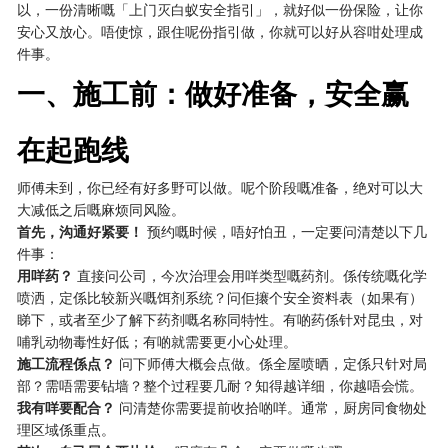
以，一份清晰嘅「上门灭白蚁安全指引」，就好似一份保险，让你
安心又放心。唔使惊，跟住呢份指引做，你就可以好从容咁处理成
件事。
一、施工前：做好准备，安全赢
在起跑线
师傅未到，你已经有好多野可以做。呢个阶段嘅准备，绝对可以大
大减低之后嘅麻烦同风险。
首先，沟通好紧要！
​ 预约嘅时候，唔好怕丑，一定要问清楚以下几
件事：
用咩药？
​ 直接问公司，今次治理会用咩类型嘅药剂。係传统嘅化学
喷洒，定係比较新兴嘅饵剂系统？问佢攐个安全资料表（如果有）
睇下，或者至少了解下药剂嘅名称同特性。有啲药係针对昆虫，对
哺乳动物毒性好低；有啲就需要更小心处理。
施工流程係点？
​ 问下师傅大概会点做。係全屋喷晒，定係只针对局
部？需唔需要钻墙？整个过程要几耐？知得越详细，你越唔会慌。
我有咩要配合？
​ 问清楚你需要提前收拾啲咩。通常，厨房同食物处
理区域係重点。