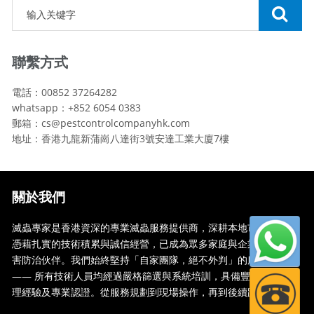
聯繫方式
電話：00852 37264282
whatsapp：+852 6054 0383
郵箱：cs@pestcontrolcompanyhk.com
地址：香港九龍新蒲崗八達街3號安達工業大廈7樓
關於我們
滅蟲專家是香港資深的專業滅蟲服務提供商，深耕本地市場多年，
憑藉扎實的技術積累與誠信經營，已成為眾多家庭與企業信賴的蟲
害防治伙伴。我們始終堅持「自家團隊，絕不外判」的服務承諾
—— 所有技術人員均經過嚴格篩選與系統培訓，具備豐富的現場處
理經驗及專業認證。從服務規劃到現場操作，再到後續跟蹤，全...