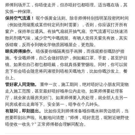
师傅到场开工，你唔使走开，但亦唔好乜都唔理。适当嘅在场，其
实係一种保障。
保持空气流通！
​ 呢个係黄金法则。除非师傅特别指明某段密闭时间
（例如使用烟熏或某些特定药剂时需要），否则，你应该打开所有
窗户，保持单位通风。有抽气扇就开抽气扇。空气流通可以快速消
散药剂嘅气味，减少空气中嘅残留。有啲人觉得关窗先有效，其实
係错㗎，反而令到啲化学物质困喺屋企，更危险。
睇实师傅操作。
​ 唔係要你喺隔离指手画脚，而係观察佢嘅防护措
施。专业嘅师傅，自己会做好防护，例如戴口罩、手套，甚至护目
镜。如果佢自己都乜都唔戴，你就真係要警惕啦。同时，你可以留
意下佢会唔会随意将药液喷到唔相关嘅地方，比如你嘅沙发上、餐
台上。
管好家人同宠物。
​ 重申一次，施工期间，绝对唔好让小朋友同宠物
走入施工范围，甚至最好唔好喺单位内走动。如果师傅要处理客
厅，就全家去睡房关好门。如果师傅要入房处理，就全部人去另一
间房或者出走廊等下。安全第一，唔争在个几钟头。
有疑问，即刻提出。
​ 比如你见到师傅准备喺你嘅水杯旁边喷药，当
然要即刻出声啦。礼貌地问清楚：“师傅，唔好意思，呢附近啲野使
唔使收一收先？” 正常师傅都会理解同配合。