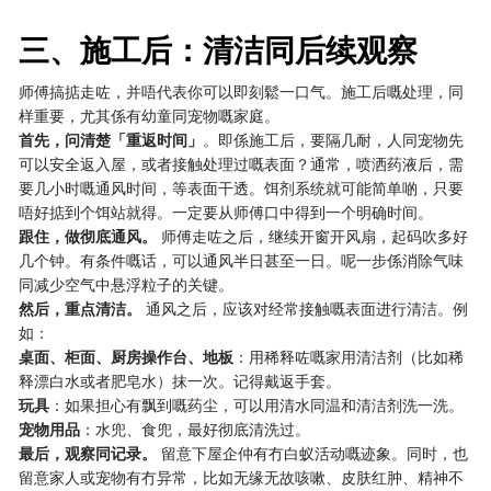
三、施工后：清洁同后续观察
师傅搞掂走咗，并唔代表你可以即刻鬆一口气。施工后嘅处理，同
样重要，尤其係有幼童同宠物嘅家庭。
首先，问清楚「重返时间」
。即係施工后，要隔几耐，人同宠物先
可以安全返入屋，或者接触处理过嘅表面？通常，喷洒药液后，需
要几小时嘅通风时间，等表面干透。饵剂系统就可能简单啲，只要
唔好掂到个饵站就得。一定要从师傅口中得到一个明确时间。
跟住，做彻底通风。
​ 师傅走咗之后，继续开窗开风扇，起码吹多好
几个钟。有条件嘅话，可以通风半日甚至一日。呢一步係消除气味
同减少空气中悬浮粒子的关键。
然后，重点清洁。
​ 通风之后，应该对经常接触嘅表面进行清洁。例
如：
桌面、柜面、厨房操作台、地板
：用稀释咗嘅家用清洁剂（比如稀
释漂白水或者肥皂水）抹一次。记得戴返手套。
玩具
：如果担心有飘到嘅药尘，可以用清水同温和清洁剂洗一洗。
宠物用品
：水兜、食兜，最好彻底清洗过。
最后，观察同记录。
​ 留意下屋企仲有冇白蚁活动嘅迹象。同时，也
留意家人或宠物有冇异常，比如无缘无故咳嗽、皮肤红肿、精神不