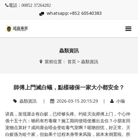
電話：00852 37264282
whatsapp:+852 60540383
蟲類資訊
當前位置：
首页
>
蟲類資訊
師傅上門滅白蟻，點樣確保一家大小都安全？
蟲類資訊
|
2026-03-15 20:15:29 |
小编
讲真，发现屋企有白蚁，已经够头疼。约咗灭虫师傅上门，个心仲
係十五十六：啲药有冇毒㗎？施工期间使唔使搬出去住？小朋友同
宠物点算好？成间屋会唔会变咗毒气室啊？呢啲担忧，好正常。灭
白蚁係为咗个家，但如果个过程本身带来风险，就本末倒置啦。所