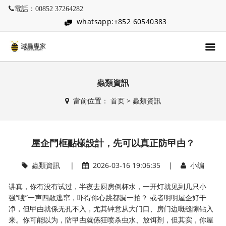
電話：00852 37264282
whatsapp:+852 60540383
蟲類資訊
當前位置：
首页
>
蟲類資訊
屋企門框點樣設計，先可以真正防曱甴？
蟲類資訊
|
2026-03-16 19:06:35 |
小编
讲真，你有没有试过，半夜去厨房倒杯水，一开灯就见到几只小
强“嗖”一声四散逃窜，吓得你心跳都漏一拍？ 或者明明屋企好干
净，但曱甴就係无孔不入，尤其钟意从大门口、房门边嘅缝隙钻入
来。你可能以为，防曱甴就係狂喷杀虫水、放饵剂，但其实，你屋