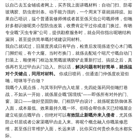
以自己去五金铺或者网上，买齐我上面讲嘅材料：自动门扫、防霉
玻璃胶、防虫密封条。动手能力强的，一个周末下昼就搞得掂。如
果自己唔识，揾个普通装修师傅或者甚至係灭虫公司嘅师傅，佢哋
好多都识做呢类小型防虫改装，收费肯定平过你成道门换过。有啲
专业嘅“灭虫专家”公司，提供勘察服务时，就会同你指出呢啲结构
漏洞，甚至提供简单嘅封堵建议同材料。
我自己就试过，旧屋度房成日有曱甴，检查后发现係道空心木门嘅
门脚烂咗，有个大窿。当时冇换门，就係去配咗个啱尺寸嘅自动门
扫装上，顺便将门框边发黑嘅玻璃胶铲走重新打过。搞掂之后，真
係再冇见过曱甴从门边入。所以话，
解决问题有时好简单，就係揾
对个关键点，同用对材料。
​ 你成日喷药，但通道门仲係度欢迎佢
哋，咁咪等于白做？
我嘅个人观点係，与其等到曱甴入咗屋，先四处落药同佢哋打巷
战，不如从一开始，就係屋企嘅“国境线”——即係所有对外的门、
窗、渠口——做好坚固防御。门框防曱甴设计，就係呢套防御体系
入面，成本最低、效果最持久嘅一环。佢唔会帮你杀灭已经喺屋企
建立咗据点嘅曱甴，但绝对可以
有效阻止新嘅外来入侵者
，尤其係
防止邻居或者公家渠嘅曱甴走入来。将呢个概念融入你嘅装修思
维，甚至係日常维护入面，长远来讲，比你买任何贵价杀虫水都实
际。