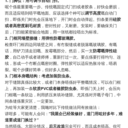
1. 门脚位：用可调节自动门扫。
呢个係最重要嘅一步。传统嘅固定式门扫或者胶条，好快会磨损，
而且适应唔到唔平嘅地面。应该选择个种可以
调节高度
嘅自动门
扫，即係关门时先会压落地下，开门时会自动弹起。扫条要用
硅胶
或者高密度刷毛材质
，密封性好，又耐磨。安装时，要确保关门
后，门扫能紧密贴合地面，用一张纸都拉唔出为标准。
2. 门框同墙壁接缝：用弹性防霉玻璃胶。
检查吓门框四边同墙壁之间，有冇裂缝或者脱落嘅玻璃胶。有嘅
话，用铲刀清走旧嘅、发霉嘅部分。然后，买一支
防霉嘅弹性硅
胶
，自己动手或者请师傅，重新打过一次。要点係要打得均匀、连
续，形成一个冇断点嘅密封圈。弹性胶可以适应热胀冷缩，唔易
裂。呢个步骤好简单，但好多人忽略。
3. 门框本身嘅结构：考虑加装防虫条。
对于缝隙真係比较大，或者门本身唔係好平整嘅情况，可以在门框
上，再加装一条
软质PVC或者橡胶防虫条
。即係门关上时，会压向
门框嘅一条软边，利用挤压来填补缝隙。尤其係对开嘅子母门，中
间条缝係重灾区，一定要加。
为咗等大家更清楚，我哋对比下传统做法同有效做法：
讲咁多，可能有人会问：
“我屋企已经装修好，道门用咗好多年，难
道要成道门换过？”
当然唔係。大部分情况，
后天改造
完全可行，而且成本唔高。你可