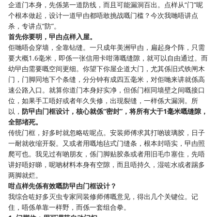
企道门本身，先係第一道防线，而且可能漏洞百出。点样从“门”呢
个根本做起，设计一道曱甴都唔敢挑战嘅门槛？今次我哋唔讲点
杀，专讲点“防”。
首先你要明，曱甴点样入屋。
佢哋唔会穿墙，全靠钻缝。一只成年美洲曱甴，扁起身个阵，只需
要大概1.6毫米，即係一张信用卡咁薄嘅缝隙，就可以自由通过。而
幼曱甴需要嘅空间更细。你望下你屋企道大门，尤其係旧式铁闸木
门，门脚同地下个条缝，分分钟有成四五毫米，对佢哋来讲就係高
速公路入口。就算你道门本身好实净，但係门框同墙壁之间嘅接口
位，如果手工唔好或者年久失修，出现裂缝，一样係大漏洞。所
以，
防曱甴门框设计，核心就係“密封”，将所有大于1毫米嘅缝隙，
全部堵死。
传统门框，好多时就忽略咗呢点。安装师傅求其打啲玻璃胶，日子
一耐就收缩开裂。又或者用嘅地毡式门缝条，根本封唔实，曱甴照
爬可也。我见过有啲朋友，係门脚贴胶条或者用旧毛巾塞住，先唔
讲好唔好睇，呢啲材料本身有空隙，而且唔持久，湿咗水或者踢多
两脚就烂。
咁点样先係有效嘅防曱甴门框设计？
我综合咗好多灭虫专家同装修师傅嘅意见，得出几个关键位。记
住，唔係单靠一样野，而係一套组合拳。