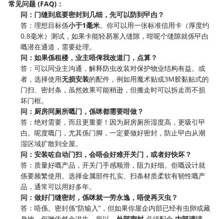
常见问题 (FAQ)：
问：门缝到底要密封到几细，先可以防到曱甴？
答：理想目标係
小于1毫米
。你可以用一张标准信用卡（厚度约
0.8毫米）测试，如果卡能轻易塞入缝隙，咁呢个缝隙就係曱甴
嘅潜在通道，需要处理。
问：如果係租楼，业主唔俾我改道门，点算？
答：可以同业主沟通，解释防虫改装对保护物业结构有益。或
者，选择使用
无损安装
的配件，例如用魔术贴或3M胶黏贴式的
门扫、密封条，虽然效果可能稍逊，但搬走时可以拆走而不损
坏门框。
问：厨房同厕所嘅门，係咪都需要咁做？
答：绝对需要，而且更重要！因为厨房厕所湿度高，更吸引曱
甴。呢度嘅门，尤其係门脚，一定要做好密封，防止曱甴从潮
湿区域扩散到全屋。
问：安装咗自动门扫，会唔会好难开关门，或者好快坏？
答：质量好嘅产品，开关门手感顺滑，阻力好细。佢嘅设计就
係要频繁使用。选择金属部件扎实、扫条材质柔软有韧性嘅产
品，通常可以用好多年。
问：做好门缝密封，係咪就一劳永逸，唔使再灭虫？
答：唔係。密封係“防输入”，但如果你屋企内部已经有虫卵或藏
身地，佢哋依然会滋生。所以，
外部密封
​ 必须配合
内部清洁