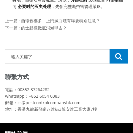
同
必要时的灭虫处理
，先係完整嘅虫害管理策略。
上一篇 : 西環舊樓多，上門滅白蟻有咩要特別注意？
下一篇 : 的士點樣徹底消滅曱甴？
聯繫方式
電話：00852 37264282
whatsapp：+852 6054 0383
郵箱：cs@pestcontrolcompanyhk.com
地址：香港九龍新蒲崗八達街3號安達工業大廈7樓