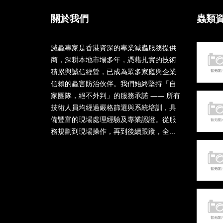
關於我們
蟲類
滅蟲專家是香港資深的專業滅蟲服務提供
商，深耕本地市場多年，憑藉扎實的技術
積累與誠信經營，已成為眾多家庭與企業
信賴的蟲害防治伙伴。我們始終堅持「自
家團隊，絕不外判」的服務承諾 —— 所有
技術人員均經過嚴格篩選與系統培訓，具
備豐富的現場處理經驗及專業認證。從服
務規劃到現場操作，再到後續跟蹤，全...