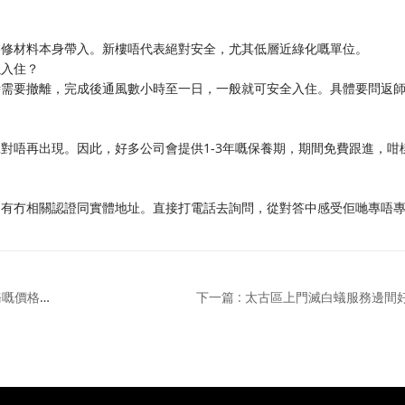
裝修材料本身帶入。新樓唔代表絕對安全，尤其低層近綠化嘅單位。
以入住？
時需要撤離，完成後通風數小時至一日，一般就可安全入住。具體要問返
對唔再出現。因此，好多公司會提供1-3年嘅保養期，期間免費跟進，咁
司有冇相關認證同實體地址。直接打電話去詢問，從對答中感受佢哋專唔
上一篇 : 通宵上門滅白蟻收費有幾貴？拆解深夜緊急服務嘅價格真相
下一篇 : 太古區上門滅白蟻服務邊間