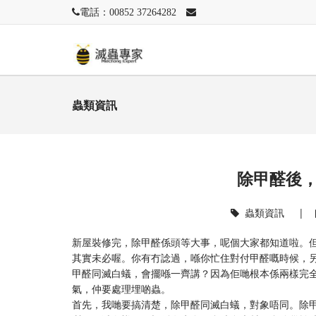
電話：00852 37264282
蟲類資訊
除甲醛後
蟲類資訊
|
新屋裝修完，除甲醛係頭等大事，呢個大家都知道啦。
其實未必喔。你有冇諗過，喺你忙住對付甲醛嘅時候，另
甲醛同滅白蟻，會擺喺一齊講？因為佢哋根本係兩樣完
氣，仲要處理埋啲蟲。
首先，我哋要搞清楚，除甲醛同滅白蟻，對象唔同。除