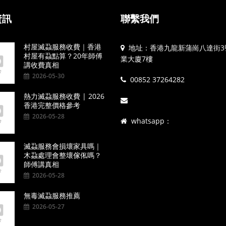
資訊
聯繫我們
村屋滅蝨服務收費｜香港
地址：香港九龍新蒲崗八達街3
村屋有蝨點算？20年師傅
業大廈7樓
講收費真相
2026-05-30
00852 37264282
熱力滅蝨服務收費 | 2026
香港完整價格參考
2026-05-28
whatsapp：
滅蝨服務會損壞家具嗎｜
木蝨處理會整壞傢俬嗎？
師傅講真相
2026-05-28
無毒滅蝨服務推薦
2026-05-27