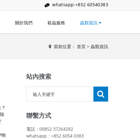
whatsapp:+852 60540383
關於我們
殺蟲服務
蟲類資訊
當前位置：
首页
>
蟲類資訊
站內搜索
住？
解除
聯繫方式
空
電話：00852 37264282
學物
whatsapp：+852 6054 0383