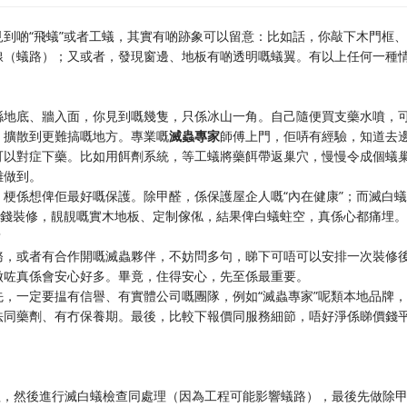
到啲“飛蟻”或者工蟻，其實有啲跡象可以留意：比如話，你敲下木門框
線（蟻路）；又或者，發現窗邊、地板有啲透明嘅蟻翼。有以上任何一種
喺地底、牆入面，你見到嘅幾隻，只係冰山一角。自己隨便買支藥水噴，
，擴散到更難搞嘅地方。專業嘅
滅蟲專家
師傅上門，佢哢有經驗，知道去
可以對症下藥。比如用餌劑系統，等工蟻將藥餌帶返巢穴，慢慢令成個蟻
難做到。
梗係想俾佢最好嘅保護。除甲醛，係保護屋企人嘅“內在健康”；而滅白
筆錢裝修，靚靚嘅實木地板、定制傢俬，結果俾白蟻蛀空，真係心都痛埋
？
務，或者有合作開嘅滅蟲夥伴，不妨問多句，睇下可唔可以安排一次裝修
做咗真係會安心好多。畢竟，住得安心，先至係最重要。
，一定要揾有信譽、有實體公司嘅團隊，例如“滅蟲專家”呢類本地品牌
法同藥劑、有冇保養期。最後，比較下報價同服務細節，唔好淨係睇價錢
程，然後進行滅白蟻檢查同處理（因為工程可能影響蟻路），最後先做除