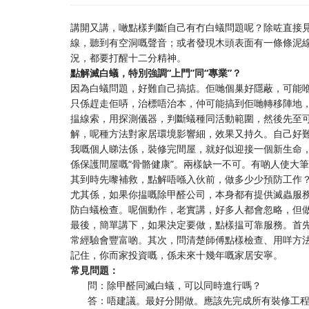
講開又講，噉點樣判斷自己有冇白蟻問題呢？除咗直接見
線，聽到有空洞嘅聲音；或者發現木頭表面有一條條泥
況，都要打醒十二分精神。
點解滅白蟻，特別強調“上門”同“專業”？
因為白蟻問題，好難自己搞掂。佢哋個巢好隱蔽，可能
只係趕走佢哢，治標唔治本，仲可能搞到佢哋轉移陣地
揾線索，用探測儀器，判斷蟻種同活動範圍，然後先至
解，呢種方法對家居環境影響細，效果又持久。自己好
我嘅個人睇法係，裝修完間屋，就好似迎接一個新生命，
係保護間屋嘅“骨骼健康”。兩樣缺一不可。有啲人使大
其到時先嚟補救，點解唔喺入伙前，做多少少預防工作
尤其係，如果你揾嘅除甲醛公司，本身都有提供滅蟲服
防白蟻檢查。呢個動作，老實講，好多人都會忽略，但
最後，簡單講下，如果決定要做，點樣揾可靠服務。首先
常經驗會豐富啲。其次，問清楚師傅點樣檢查、用咩方
記住，你而家投資嘅，係未來十幾年嘅家居安寧。
常見問題：
問：除甲醛同滅白蟻，可以同時進行嗎？
答：唔建議。最好分開做。應該先完成所有裝修工