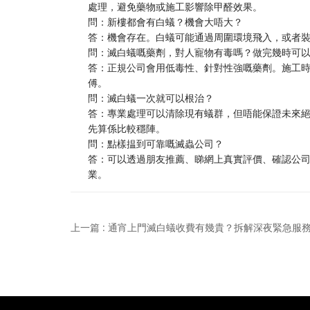
處理，避免藥物或施工影響除甲醛效果。
問：新樓都會有白蟻？機會大唔大？
答：機會存在。白蟻可能通過周圍環境飛入，或者
問：滅白蟻嘅藥劑，對人寵物有毒嗎？做完幾時可
答：正規公司會用低毒性、針對性強嘅藥劑。施工
傅。
問：滅白蟻一次就可以根治？
答：專業處理可以清除現有蟻群，但唔能保證未來絕
先算係比較穩陣。
問：點樣揾到可靠嘅滅蟲公司？
答：可以透過朋友推薦、睇網上真實評價、確認公
業。