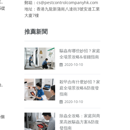
笑。
郵箱：cs@pestcontrolcompanyhk.com
係從
地址：香港九龍新蒲崗八達街3號安達工業
大廈7樓
推薦新聞
驅蟲有哪些妙招？家庭
全場景攻略&省錢指南
2020-10-10
殺曱甴有什麼妙招？家
治。
庭全場景攻略&防復發
指南
2020-10-10
除蟲全攻略：家庭與商
兩個
業高效驅蟲方案&防復
發指南