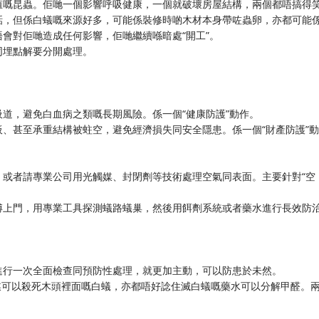
殖嘅昆蟲。佢哋一個影響呼吸健康，一個就破壞房屋結構，兩個都唔搞得
話，但係白蟻嘅來源好多，可能係裝修時啲木材本身帶咗蟲卵，亦都可能
會對佢哋造成任何影響，佢哋繼續喺暗處“開工”。
同埋點解要分開處理。
道，避免白血病之類嘅長期風險。係一個“健康防護”動作。
、甚至承重結構被蛀空，避免經濟損失同安全隱患。係一個“財產防護”動
，或者請專業公司用光觸媒、封閉劑等技術處理空氣同表面。主要針對“空
傅上門，用專業工具探測蟻路蟻巢，然後用餌劑系統或者藥水進行長效防
。
進行一次全面檢查同預防性處理，就更加主動，可以防患於未然。
光觸媒可以殺死木頭裡面嘅白蟻，亦都唔好諗住滅白蟻嘅藥水可以分解甲醛。