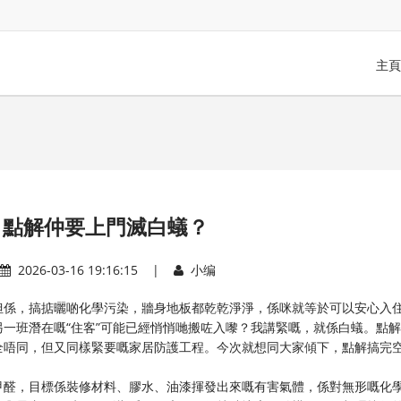
主頁
，點解仲要上門滅白蟻？
2026-03-16 19:16:15 |
小编
但係，搞掂曬啲化學污染，牆身地板都乾乾淨淨，係咪就等於可以安心入
一班潛在嘅“住客”可能已經悄悄哋搬咗入嚟？我講緊嘅，就係白蟻。點
全唔同，但又同樣緊要嘅家居防護工程。今次就想同大家傾下，點解搞完
甲醛，目標係裝修材料、膠水、油漆揮發出來嘅有害氣體，係對無形嘅化