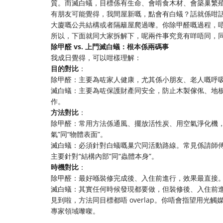
質。而滅白蟻，目標係有生命、會啃食木材、會築巢繁
有朋友可能覺得，我間屋新嘅，點會有白蟻？話就係咁
大廈嘅公共結構或者隔籬屋爬過嚟。你除甲醛嘅過程，唔
所以，下面就同大家拆解下，呢兩件事究竟有咩唔同，
除甲醛 vs. 上門滅白蟻：根本係兩碼事
我成日覺得，可以咁樣理解：
目的對比
：
除甲醛：主要為咗家人健康，尤其係小朋友、老人嘅呼吸
滅白蟻：主要為咗保護財產同安全，防止木製傢俬、地板
作。
方法對比
：
除甲醛：常用方法係通風、擺放活性炭、用空氣淨化機
氣”同“物體表面”。
滅白蟻：必須針對白蟻嘅巢穴同活動路線。常見係請師
主要針對“結構內部”同“蟲體本身”。
時機對比
：
除甲醛：最好喺裝修完成後、入住前進行，效果最直接
滅白蟻：其實任何時候發現都要做，但裝修後、入住前
見到啦，方法同目標都唔 overlap。你唔會指望用
專家領域嚟㗎。