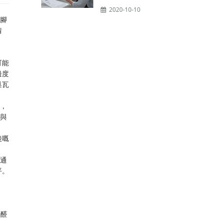
2020-10-10
、腳
情
可能
邊度
巢瓦
蟻，
。與
後嘅
，通
平。
甲醛