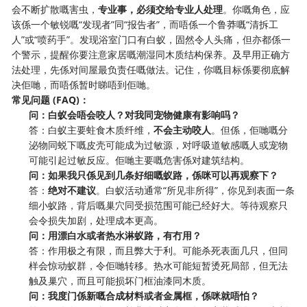
会不断扩散嘅害虫，
专业事，必须交给专业人处理
。你嘅角色，应
该係一个敏锐嘅“发现者”同“报告者”，而唔係一个鲁莽嘅“清拆工
人”或“喷药手”。发现浴室门口有白蚁，固然令人头痛，但亦都係一
个警示，提醒你要注意家居嘅潮湿同木质结构保养。及早用正确方
法处理，先係对间屋最负责任嘅做法。记住，你嘅目标係要彻底解
决佢哋，而唔係暂时睇唔到佢哋。
常见问题 (FAQ)：
问：白蚁会唔会咬人？对我同宠物健康有影响吗？
答：白蚁主要蛀食木质纤维，
不会主动咬人
。但係，佢哋嘅分
泌物同蜕下嘅皮壳可能成为过敏源，对呼吸道敏感嘅人或宠物
可能引起过敏反应。佢哋主要嘅危害係对建筑结构。
问：如果我只係见到几条好细嘅蚁路，係咪可以再观察下？
答：
绝对不建议
。白蚁活动通常“所见非所得”，你见到表面一条
细小蚁路，背后嘅巢穴同受损范围可能已经好大。等待观察只
会令损失加剧，处理成本更高。
问：用漂白水或者热水淋蚁路，有冇用？
答：作用极之有限，而且弊大于利。可能杀死表面几只，但同
样会惊动蚁群，令佢哋转移。热水可能短暂烫死局部，但无法
触及巢穴，而且可能损坏门框油漆同木质。
问：我度门係新嘅合成材料或者金属框，係咪就唔怕？