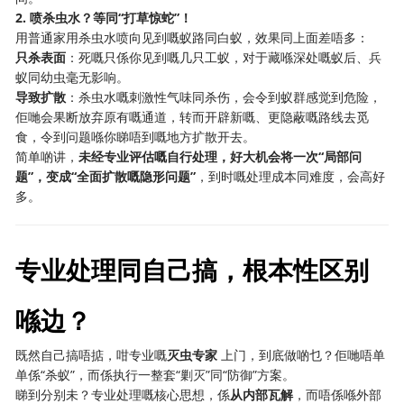
2. 喷杀虫水？等同“打草惊蛇”！
用普通家用杀虫水喷向见到嘅蚁路同白蚁，效果同上面差唔多：
只杀表面
：死嘅只係你见到嘅几只工蚁，对于藏喺深处嘅蚁后、兵
蚁同幼虫毫无影响。
导致扩散
：杀虫水嘅刺激性气味同杀伤，会令到蚁群感觉到危险，
佢哋会果断放弃原有嘅通道，转而开辟新嘅、更隐蔽嘅路线去觅
食，令到问题喺你睇唔到嘅地方扩散开去。
简单啲讲，
未经专业评估嘅自行处理，好大机会将一次“局部问
题”，变成“全面扩散嘅隐形问题”
，到时嘅处理成本同难度，会高好
多。
专业处理同自己搞，根本性区别
喺边？
既然自己搞唔掂，咁专业嘅
灭虫专家
​ 上门，到底做啲乜？佢哋唔单
单係“杀蚁”，而係执行一整套“剿灭”同“防御”方案。
睇到分别未？专业处理嘅核心思想，係
从内部瓦解
，而唔係喺外部