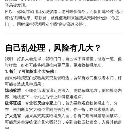
容易被发现。
所以，你喺浴室门口发现蚁路，绝对唔係偶然，而係佢哋经过“选址
评估”后嘅结果。啲蚁路，就係佢哋用来连接巢穴同食物源（你度
门）、同时保持湿润同安全嘅“密封高速公路”。
自己乱处理，风险有几大？
我明，好多人会觉得，就喺门口，自己试下搞掂佢，悭返一笔。但
咁样做，好有可能将问题推向更严重、更难收拾嘅地步。
1. 拆门？可能拆出个大头佛！
如果你唔清楚白蚁嘅巢穴究竟设喺边，贸然拆毁门框或者木门，好
可能会造成几种后果：
惊动蚁群
：佢哋会迅速撤退到更深入、更隐蔽嘅地方，例如墙身内
部、地板底下，令到之后专业师傅都难追踪。
破坏证据
：专业嘅
灭虫专家
上门，首先要靠观察蚁路嘅走向、分
布，来判断巢穴大概位置同危害范围。你一拆，啲线索就断晒。
扩大危害
：如果巢穴其实喺墙身入面，你拆门嗰阵嘅震动同破坏，
可能意外整穿咗保护巢穴嘅部分，令到白蚁四处逃窜，入侵其他房
间。