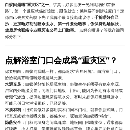
白蚁问题嘅“重灾区”之一
。讲真，好多朋友一见到呢啲所谓“蚁
路”，第一个反应就係好惊慌，跟住就谂：係咪要即刻拆咗度门？定
係自己去买支药喷下先？我俾个最直接嘅建议你：
千祈唔好自己
拆，更加唔好胡乱喷杀虫水。第一件要做嘅事，係保持现场原状，
然后尽快联络专业嘅灭虫公司上门勘察。
​ 点解会咁讲？等我详细同
你分析下。
点解浴室门口会成爲“重灾区”？
你要明白，白蚁同我哋一样，都係追求“宜居环境”。而浴室门口，
恰恰就集齐晒佢哋最锺意嘅元素。
水源充足
：白蚁係好怕乾燥嘅生物，佢哋生存必须要有稳定水源。
浴室内外嘅湿度差，同埋门口地板、门框可能因为长期有水滴到或
者潮气渗透，提供咗佢哋需要嘅水分。有时未必係好明显嘅漏水，
可能只係日常潮湿累积，已经足够。
木质材料
：旧式装修好多都用实木门同木门框。就算係新式嘅，门
框基座或者地板嘅夹板，都係木材。呢啲就係白蚁嘅“粮食”。
隐蔽安全
：门框同墙身之间嘅缝隙、地板同门槛嘅接位，通常都係
好隐蔽，少人打扰，俾佢哋可以静静起革命，建立巢穴同蚁路而唔