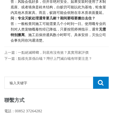
答：风险会低好多，但并非绝对安全。如果安装时使用了木制
底座、或者墙身是砖木结构，白蚁仍可能以此为基地，蛀食屋
内其他木质家具。而且，蚁路可能会依附在非木质表面蔓延。
问：专业灭蚁处理通常要几耐？期间要唔要搬出去住？
答：一般检查同施工可能需要几个小时到一日。使用嘅专业药
剂对人类宠物嘅毒性经已降低，只要按照师傅指示，通常
无需
特别搬离
。施工后保持通风数小时即可。具体安排，灭虫公司
会事先同你沟通清楚。
上一篇 : 一點絕滅蟑螂，到底有沒有效？真實用家評價
下一篇 : 點樣先算係白蟻？灣仔上門滅白蟻有咩要注意？
聯繫方式
電話：00852 37264282