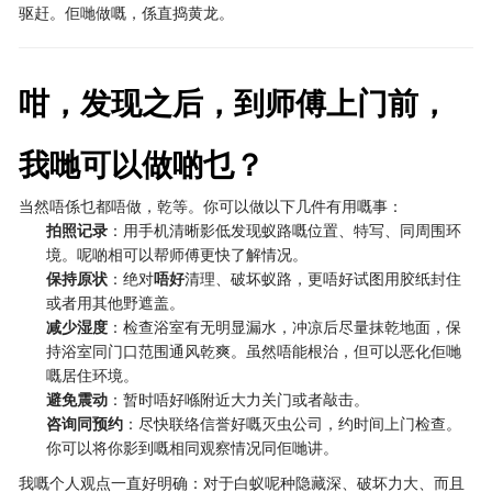
驱赶。佢哋做嘅，係直捣黄龙。
咁，发现之后，到师傅上门前，
我哋可以做啲乜？
当然唔係乜都唔做，乾等。你可以做以下几件有用嘅事：
拍照记录
：用手机清晰影低发现蚁路嘅位置、特写、同周围环
境。呢啲相可以帮师傅更快了解情况。
保持原状
：绝对
唔好
清理、破坏蚁路，更唔好试图用胶纸封住
或者用其他野遮盖。
减少湿度
：检查浴室有无明显漏水，冲凉后尽量抹乾地面，保
持浴室同门口范围通风乾爽。虽然唔能根治，但可以恶化佢哋
嘅居住环境。
避免震动
：暂时唔好喺附近大力关门或者敲击。
咨询同预约
：尽快联络信誉好嘅灭虫公司，约时间上门检查。
你可以将你影到嘅相同观察情况同佢哋讲。
我嘅个人观点一直好明确：对于白蚁呢种隐藏深、破坏力大、而且