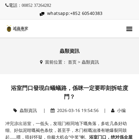
電話：00852 37264282
whatsapp:+852 60540383
蟲類資訊
當前位置：
首页
>
蟲類資訊
浴室門口發現白蟻蟻路，係咪一定要即刻拆咗度
門？
蟲類資訊
|
2026-03-16 19:54:56 |
小编
冲完凉出浴室，一低头，发现门框同地下嘅角落，多咗几条好幼
细、好似泥咁嘅褐色条纹，甚至乎，木门框嘅油漆有啲爆裂同鼓
起……喂，唔好怀疑，你极大机会“中奖”喇。
浴室门口，绝对係全屋