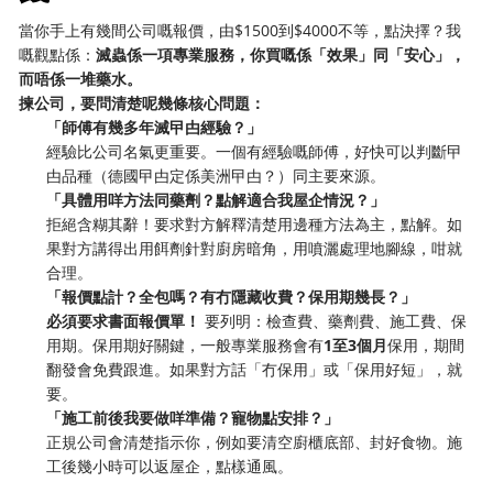
當你手上有幾間公司嘅報價，由$1500到$4000不等，點決擇？我
嘅觀點係：
滅蟲係一項專業服務，你買嘅係「效果」同「安心」，
而唔係一堆藥水。
揀公司，要問清楚呢幾條核心問題：
「師傅有幾多年滅曱甴經驗？」
經驗比公司名氣更重要。一個有經驗嘅師傅，好快可以判斷曱
甴品種（德國曱甴定係美洲曱甴？）同主要來源。
「具體用咩方法同藥劑？點解適合我屋企情況？」
拒絕含糊其辭！要求對方解釋清楚用邊種方法為主，點解。如
果對方講得出用餌劑針對廚房暗角，用噴灑處理地腳線，咁就
合理。
「報價點計？全包嗎？有冇隱藏收費？保用期幾長？」
必須要求書面報價單！
​ 要列明：檢查費、藥劑費、施工費、保
用期。保用期好關鍵，一般專業服務會有
1至3個月
保用，期間
翻發會免費跟進。如果對方話「冇保用」或「保用好短」，就
要。
「施工前後我要做咩準備？寵物點安排？」
正規公司會清楚指示你，例如要清空廚櫃底部、封好食物。施
工後幾小時可以返屋企，點樣通風。