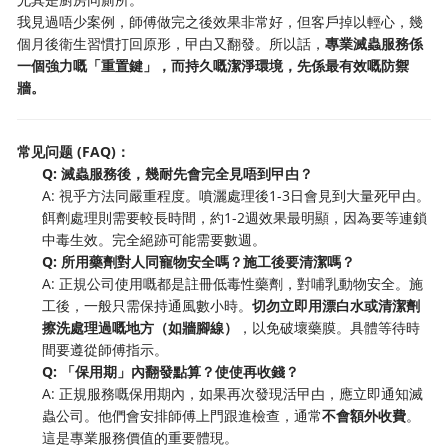
我見過唔少案例，師傅做完之後效果非常好，但客戶掉以輕心，幾
個月後衛生習慣打回原形，曱甴又翻發。所以話，
專業滅蟲服務係
一個強力嘅「重置鍵」，而持久嘅潔淨環境，先係最有效嘅防禦
牆。
常见问题 (FAQ)：
Q: 滅蟲服務後，幾耐先會完全見唔到曱甴？
A: 視乎方法同嚴重程度。噴灑處理後1-3日會見到大量死曱甴。
餌劑處理則需要較長時間，約1-2週效果最明顯，因為要等連鎖
中毒生效。完全絕跡可能需要數週。
Q: 所用藥劑對人同寵物安全嗎？施工後要清潔嗎？
A: 正規公司使用嘅都是註冊低毒性藥劑，對哺乳動物安全。施
工後，一般只需保持通風數小時。
切勿立即用漂白水或清潔劑
擦洗處理過嘅地方（如牆腳線）
，以免破壞藥膜。具體等待時
間要遵從師傅指示。
Q: 「保用期」內翻發點算？使使再收錢？
A: 正規服務嘅保用期內，如果再次發現活曱甴，應立即通知滅
蟲公司。他們會安排師傅上門跟進檢查，通常
不會額外收費
。
這是專業服務價值的重要體現。