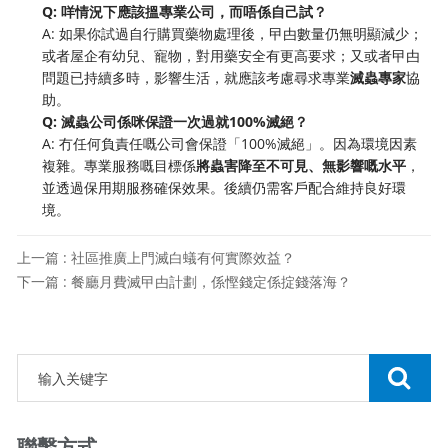
Q: 咩情況下應該搵專業公司，而唔係自己試？
A: 如果你試過自行購買藥物處理後，曱甴數量仍無明顯減少；
或者屋企有幼兒、寵物，對用藥安全有更高要求；又或者曱甴
問題已持續多時，影響生活，就應該考慮尋求專業
滅蟲專家
協
助。
Q: 滅蟲公司係咪保證一次過就100%滅絕？
A: 冇任何負責任嘅公司會保證「100%滅絕」。因為環境因素
複雜。專業服務嘅目標係
將蟲害降至不可見、無影響嘅水平
，
並透過保用期服務確保效果。後續仍需客戶配合維持良好環
境。
上一篇 : 社區推廣上門滅白蟻有何實際效益？
下一篇 : 餐廳月費滅曱甴計劃，係慳錢定係掟錢落海？
聯繫方式