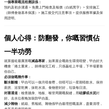
一個專業嘅流程應該係：
預約及初步溝通 > 免費上門檢查及報價（白紙黑字）> 安排施工
（師傅會做基本保護）> 施工後交代注意事項 > 提供服務單據及保
用證明。
個人心得：防翻發，你嘅習慣佔
一半功勞
就算搵咗最厲害嘅
滅蟲專家
，如果屋企嘅衛生環境唔變，曱甴好大
機會「捲土重來」。師傅做完工程，只係贏咗上半場，下半場要靠
你自己。
必須做嘅幾件事：
斷水斷糧
：曱甴可以一個月唔食嘢，但唔可以一星期唔飲水。保持
廚房、浴室乾爽，抹乾水漬。食物密封好，垃圾每日清。
封塞通道
：檢查牆身、地板、喉管周圍嘅裂縫，用
硅膠或水泥
封
好。去水位夜晚加裝防曱甴蓋。
減少雜物
：紙箱、舊報紙、雜物係曱甴最理想嘅溫床，盡量清理，
尤其是廚房同廁所。