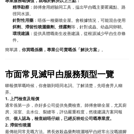
專業服務嘅價值，就喺於解決以上三點：
精準勘察
：師傅會用經驗同工具，揾出曱甴嘅主要匿藏點、路
徑同水源。
針對性用藥
：唔係一種藥噴全屋。會根據情況，可能混合使用
餌劑、滯留性噴灑藥劑、煙霧劑
等，針對成蟲、幼蟲同卵鞘。
環境建議
：提供具體嘅衛生改善建議，從根源減少曱甴生存條
件。
簡單講，
你買嘅係藥，專業公司賣嘅係「解決方案」
。
市面常見滅曱甴服務類型一覽
睇報價單嘅時候，你會聽到唔同名詞。了解清楚，先唔會畀人糊
弄。
1. 上門檢查及報價
通常係第一步，亦好多公司提供免費檢查。師傅會睇全屋，尤其廚
房、浴室、去水位、裂縫等，評估嚴重程度，然後建議方案同報
價。
個人認為，檢查細唔仔細，已經反映咗公司嘅專業度。
2. 滯留性噴灑
最傳統同常見嘅方法。將長效殺蟲藥劑噴灑喺曱甴經常出沒嘅牆腳