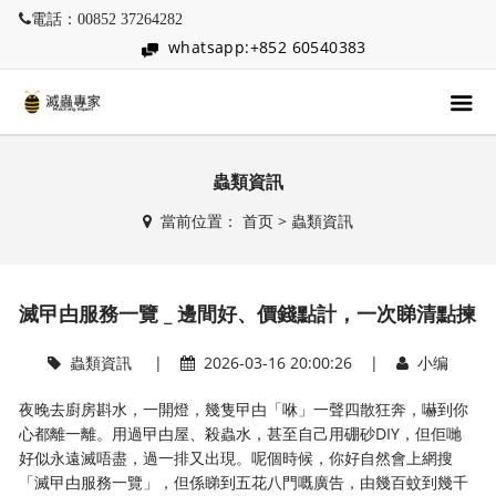
電話：00852 37264282
whatsapp:+852 60540383
蟲類資訊
當前位置：
首页
>
蟲類資訊
滅曱甴服務一覽 _ 邊間好、價錢點計，一次睇清點揀
蟲類資訊
|
2026-03-16 20:00:26 |
小编
夜晚去廚房斟水，一開燈，幾隻曱甴「咻」一聲四散狂奔，嚇到你
心都離一離。用過曱甴屋、殺蟲水，甚至自己用硼砂DIY，但佢哋
好似永遠滅唔盡，過一排又出現。呢個時候，你好自然會上網搜
「滅曱甴服務一覽」，但係睇到五花八門嘅廣告，由幾百蚊到幾千