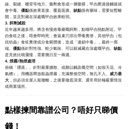
線、裂縫、櫃背等地方。藥劑會形成一層藥膜，曱甴爬過接觸後就
會中毒。
優點
係效果直接、覆蓋面廣。
缺點
係有藥味，需要短暫離
開，並且對藏在深處嘅曱甴效果較弱。
3. 餌劑滅殺
近年越來越多用。將含有慢效毒藥嘅餌劑，點喺曱甴熱點附近。曱
甴食咗之後，唔會即時死，會返巢穴排出帶毒糞便，其他曱甴（包
括幼蟲）食咗糞便或分食屍體後，造成「連鎖中毒」，最終一窩
端。
優點
係針對性強、較少氣味、可以殺滅藏在深處嘅曱甴。
缺點
是見效比噴灑慢，需要幾日至一兩週。
4. 煙霧/熱煙處理
俗稱「燻蒸」。針對嚴重擴散、或難以觸及嘅空間（如假天花、冷
氣槽）。用機器釋放殺蟲煙霧，充滿整個空間，無孔不入。
威力最
大
，但必須全屋人寵撤離，之後要徹底清潔。通常用於極嚴重情況
或商業場所。
點樣揀間靠譜公司？唔好只睇價
錢！