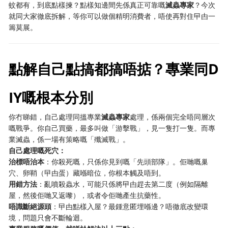
蚊都有，到底點樣揀？點樣知邊間先係真正可靠嘅
滅蟲專家
？今次
就同大家徹底拆解，等你可以做個精明消費者，唔使再對住曱甴一
籌莫展。
點解自己點搞都搞唔掂？專業同D
IY嘅根本分別
你冇睇錯，自己處理同搵專業
滅蟲專家
處理，係兩個完全唔同層次
嘅戰爭。你自己買藥，最多叫做「游擊戰」，見一隻打一隻。而專
業滅蟲，係一場有策略嘅「殲滅戰」。
自己處理嘅死穴：
治標唔治本
：你殺死嘅，只係你見到嘅「先頭部隊」。佢哋嘅巢
穴、卵鞘（曱甴蛋）藏喺暗位，你根本觸及唔到。
用錯方法
：亂噴殺蟲水，可能只係將曱甴趕去第二度（例如隔離
屋，然後佢哋又返嚟），或者令佢哋產生抗藥性。
唔識斷絕源頭
：曱甴點樣入屋？最鍾意匿埋喺邊？唔徹底改變環
境，問題只會不斷輪迴。