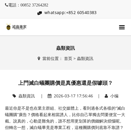
電話：00852 37264282
whatsapp:+852 60540383
蟲類資訊
當前位置：
首页
>
蟲類資訊
上門滅白蟻團購價是真優惠還是假噱頭？
蟲類資訊
|
2026-03-17 17:56:46 |
小编
最近你是不是也在業主群組、社交媒體上，看到過各式各樣的“滅白
蟻團購”廣告？價格看起來相當誘人，比你自己單獨去問要便宜一大
截。說真的，心動是難免的，誰不想用更划算的價錢解決煩惱呢。
但轉念一想，滅白蟻畢竟是專業工程，這種團購價到底靠不靠譜？