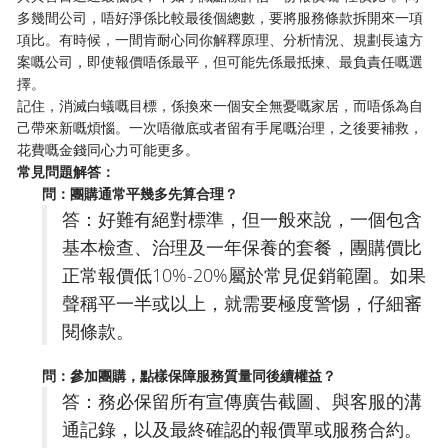
多幾間公司，唔好淨係比較最後個總數，要將服務條款拆開來一項
項比。有時候，一間肯耐心同你解釋原理、分析情況、規劃長遠方
案嘅公司，即使報價唔係最平，但可能先係最抵揀、最負責任嘅選
擇。
記住，消滅白蟻嘅目標，係換來一個安全無憂嘅家居，而唔係為自
己帶來新嘅煩惱。一次唔徹底或者留有手尾嘅治理，之後要補救，
花費嘅金錢同心力可能更多。
常見問題解答：
問：團購通常平幾多先算合理？
答：好難有絕對標準，但一般來說，一個包含
基本檢查、治理及一年保養的套餐，團購價比
正常報價低10%-20%屬於常見促銷範圍。如果
聲稱平一半或以上，就需要極度警惕，仔細審
閱條款。
問：參加團購，點樣保障服務質量同後續權益？
答：務必保留所有宣傳廣告截圖、與客服的溝
通記錄，以及最終確認的報價單或服務合約。