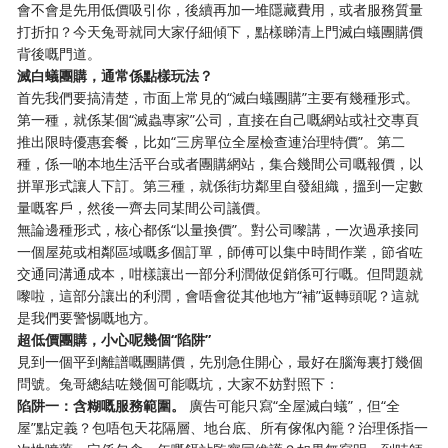
會不會是先用低價吸引你，後續再加一堆隱藏費用，或者服務質量
打折扣？今天兔哥就同大家仔細傾下，點樣睇清上門滅白蟻團購價
背後嘅門道。
滅白蟻團購，通常係點樣玩法？
首先我們要搞清楚，市面上常見的“滅白蟻團購”主要有幾種形式。
第一種，就係某個“滅蟲專家”公司，直接在自己嘅網站或社交專頁
推出限時優惠套餐，比如“三房單位全屋檢查連治理特價”。第二
種，係一啲本地生活平台或者團購網站，集合幾間公司嘅報價，以
拼單形式讓人下訂。第三種，就係街坊鄰里自發組織，搵到一定數
量嘅客戶，然後一齊去同某間公司議價。
無論邊種形式，核心都係“以量換價”。對公司嚟講，一次過承接同
一個屋苑或相鄰區域嘅多個訂單，師傅可以集中時間作業，節省咗
交通同溝通成本，咁樣讓出一部分利潤做促銷係可行嘅。但問題就
嚟啦，這部分讓出的利潤，會唔會從其他地方“補”返轉頭呢？這就
是我們要警惕嘅地方。
超低價團購，小心呢幾個“陷阱”
見到一個平到離譜嘅團購價，先別急住開心，最好在腦海裏打幾個
問號。兔哥總結咗幾個可能嘅坑，大家不妨對照下：
陷阱一：含糊嘅服務範圍。
​ 廣告可能只寫“全屋滅白蟻”，但“全
屋”點定義？包唔包天花隔層、地台底、所有傢俬內籠？治理係指一