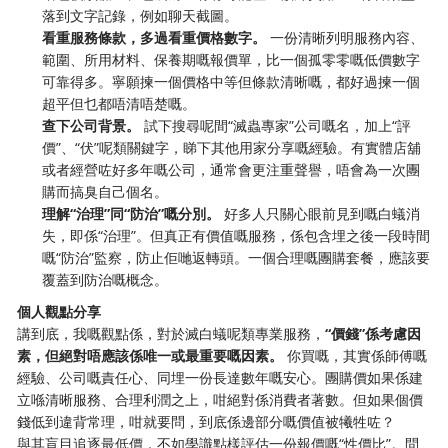
落到文字記錄，例如聊天截圖。
看重服務條款，多過看重價格數字。
​ 一份清晰列明服務內容、
範圍、所用材料、保養期嘅報價單，比一個孤零零嘅低價數字
可靠得多。寧願揀一個價格中等但條款清晰嘅，都好過揀一個
超平但乜都唔清唔楚嘅。
查下公司背景。
​ 試下搜尋呢間“滅蟲專家”公司嘅名，加上“評
價”、“伏”呢類關鍵字，睇下其他用家分享嘅經驗。有實體店舖
或者經營咗好多年嘅公司，通常會更注重聲譽，唔會為一次團
購而搞臭自己個名。
理解“治理”同“防治”嘅分別。
​ 好多人只關心眼前見到嘅白蟻消
失，即係“治理”。但真正有價值嘅服務，係包含埋之後一段時間
嘅“防治”監察，防止佢哋返轉頭。一個合理嘅團購套餐，應該要
覆蓋到防治嘅概念。
個人觀點分享
講到底，我嘅觀點係，對於滅白蟻呢類專業服務，
“價錢”係考慮因
素，但絕對唔應該係唯一或最重要嘅因素。
​ 你買嘅，其實係師傅嘅
經驗、公司嘅責任心、同埋一份長達數年嘅安心。團購價如果係建
立喺清晰服務、合理利潤之上，咁絕對係消費者著數。但如果個價
錢低到違背常理，咁就要問，到底係邊部分嘅價值被犧牲咗？
與其盲目追逐最低價，不如學識點樣評估一份報價嘅“性價比”。問