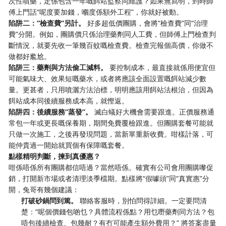
次性噴藥，定係包含一年嘅餌站監察同維護？如果無寫明，到時師
傅上門話“呢度要加錢，嗰度係額外工程”，你就好被動。
陷阱二：“檢查費”另計。
​ 好多超低價團購，會將“檢查費”同“治理
費”分開。例如，團購價只係治理藥劑同人工費，但師傅上門檢查判
斷情況，就要先收一筆幾百蚊嘅檢查費。檢查完報個高價，你做不
做都好尷尬。
陷阱三：藥劑與方法偷工減料。
​ 要控制成本，最直接就係用便宜但
可能氣味大、效果短嘅藥水，或者將應該全面設置嘅餌站減少數
量。更甚者，只用噴灑方法治標，明明應該用餌站法根治，但因為
餌站成本同後續服務成本高，就慳返。
陷阱四：後續服務“蒸發”。
​ 滅白蟻好大機會需要跟進。正價服務通
常包一年或更長嘅保養期，期間免費覆檢跟進。但團購套餐可能就
只做一次施工，之後再發現問題，當新單重新收費。咁樣計落，可
能仲貴過一開始就買個有保障嘅套餐。
點樣精明判斷，揀到真優惠？
咁係唔係所有團購都信唔過？當然唔係。確實有公司會用團購嚟促
銷，打開新市場或者清理淡季檔期。點樣將“假噱頭”同“真實惠”分
開，兔哥有幾個建議：
打破砂鍋問到篤。
​ 聯絡客服時，別怕問得詳細。一定要問清
楚：“呢個價錢包啲乜？具體流程係點？用乜嘢藥劑同方法？包
唔包後續檢查、包幾耐？有冇可能產生額外費用？” 將答案盡量