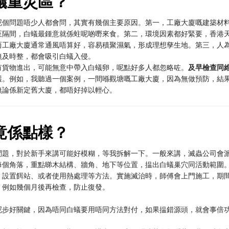
蟻重災區？
呢個問題唔少人都會問，其實有幾個主要原因。第一，工廠大廈嘅建築材
至隔間，白蟻最鍾意就係蛀呢啲嘢來食。第二，環境因素都好緊要，香港
而工廠大廈通常通風唔算好，容易積聚濕氣，形成理想孳生地。第三，人
無及時整，都會吸引白蟻入侵。
有貨物進出，可能無意中帶入白蟻卵，呢點好多人都忽略咗。
及早檢查同
鑊。例如，我聽過一個案例，一間喺觀塘嘅工廠大廈，因為無做預防，結
無論係新定舊大廈，都唔好掉以輕心。
竟係點樣？
問題，對於新手來講可能好模糊，等我拆解一下。一般來講，滅蟲公司會
每個角落，重點睇木結構、牆角、地下等位置，揾出白蟻巢穴同活動範圍
、設置餌站、或者使用熱處理等方法。實施滅治時，師傅會上門施工，期
，例如幾個月後再檢查，防止復發。
呢步好關鍵，因為唔同白蟻要用唔同方法對付，如果揾錯源頭，就會事倍