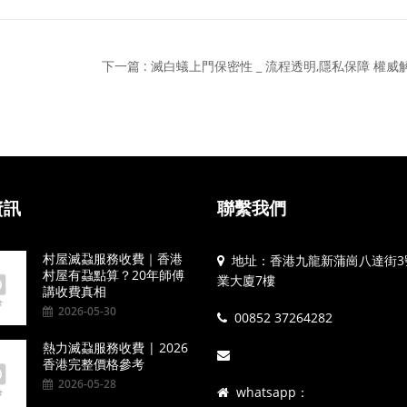
下一篇 : 滅白蟻上門保密性 _ 流程透明,隱私保障 權威
資訊
聯繫我們
村屋滅蝨服務收費｜香港
地址：香港九龍新蒲崗八達街3
村屋有蝨點算？20年師傅
業大廈7樓
講收費真相
2026-05-30
00852 37264282
熱力滅蝨服務收費 | 2026
香港完整價格參考
2026-05-28
whatsapp：