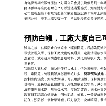
有無保養期或跟進服務？好嘅公司會提供幾個月到一年
師傅係咪專業同有耐心？可以透過溝通感受，如果對方
公司信譽點樣？有無負面新聞或者投訴記錄？簡單上網
揀啱公司，基本上成功咗一半，所以呢步真係要慢慢來
預防白蟻，工廠大廈自己
滅蟲之後，點樣防止白蟻返來？呢個問題，我認為同滅
環境管理入手，保持工廠大廈乾爽通風，定期清理積水
腐處理，或者改用防蟲嘅合成材料，減低白蟻吸引力。
無異常。
我嘅個人觀點係，預防唔使好大成本，但效果顯著。例
現白蟻問題，管理員話真係輕鬆咗好多。
簡單預防措施
控制室內濕度，如果太潮濕，可以用抽濕機，保持濕度低
儲物時，避免物品直接貼地，用托盤或者架墊高，減少
及時修理漏水點，無論係水管、屋頂定窗邊，滴水位置
教育員工認識白蟻跡象，例如泥線、蛀孔，一發現就報
記住，預防係一個持續過程，唔好做完一次就唔理，養