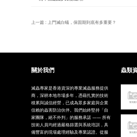
上一篇 : 上門滅白蟻，保固期到底有多重要？
關於我們
蟲類
滅蟲專家是香港資深的專業滅蟲服務提供
商，深耕本地市場多年，憑藉扎實的技術
積累與誠信經營，已成為眾多家庭與企業
信賴的蟲害防治伙伴。我們始終堅持「自
家團隊，絕不外判」的服務承諾 —— 所有
技術人員均經過嚴格篩選與系統培訓，具
備豐富的現場處理經驗及專業認證。從服