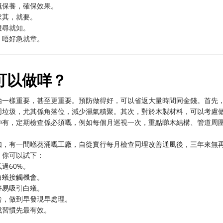
嘅保養，確保效果。
求其，就要。
搜尋就知。
，唔好急就章。
可以做咩？
治一樣重要，甚至更重要。預防做得好，可以省返大量時間同金錢。首先
同垃圾，尤其係角落位，減少濕氣積聚。其次，對於木製材料，可以考慮
仲有，定期檢查係必須嘅，例如每個月巡視一次，重點睇木結構、管道周
如，有一間喺葵涌嘅工廠，自從實行每月檢查同埋改善通風後，三年來無
，你可以試下：
過60%。
白蟻接觸機會。
好易吸引白蟻。
告，做到早發現早處理。
成習慣先最有效。