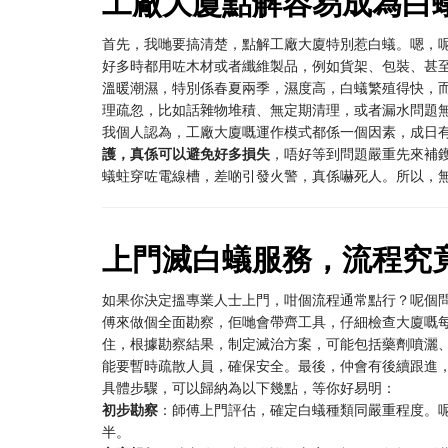
工廠大廈點解容易成為白
首先，我哋要搞清楚，點解工廠大廈特別惹白蟻。嗯，
好多時都用咗木材或者纖維製品，例如貨架、包裝、甚
溫暖潮濕，特別係春夏兩季，濕度高，白蟻繁殖得快，
理疏忽，比如話雜物堆積、無定期清理，或者漏水問題
我個人認為，工廠大廈嘅運作模式都係一個因素，成日
護，真係可以避免好多損失
，唔好等到問題嚴重先來補
蟻蛀穿咗電線槽，差啲引發火警，真係嚇死人。所以，
上門滅白蟻服務，流程究
如果你決定搵專業人士上門，咁個流程通常點行？呢個
傅來做個全面勘察，佢哋會帶齊工具，仔細檢查大廈嘅
住，根據勘察結果，制定滅治方案，可能包括藥劑噴灑
能要暫時疏散人員，確保安全。最後，仲會有後續跟進
具體步驟，可以歸納為以下幾點，等你好易明：
初步勘察
：師傅上門評估，確定白蟻種類同嚴重程度。
半。