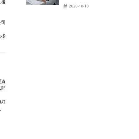
之後
2020-10-10
公司
太擔
關資
以問
傅好
之