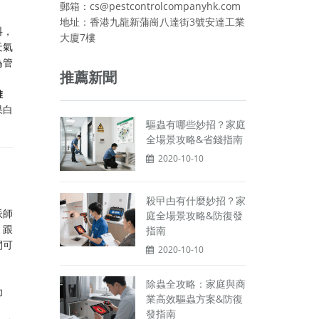
郵箱：cs@pestcontrolcompanyhk.com
地址：香港九龍新蒲崗八達街3號安達工業
料，
大廈7樓
天氣
為管
推薦新聞
維
果白
驅蟲有哪些妙招？家庭
全場景攻略&省錢指南
2020-10-10
殺曱甴有什麼妙招？家
派師
庭全場景攻略&防復發
。跟
指南
間可
2020-10-10
除蟲全攻略：家庭與商
功
業高效驅蟲方案&防復
發指南