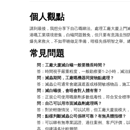
個人觀點
講到最後，我想分享下自己嘅睇法。處理工廠大廈上門滅白蟻
港嘅工業環境密集，白蟻問題難免，但只要有意識去預
爆先來救火，不如早啲做足準備，咁樣先係明智之舉。
常見問題
問：工廠大廈滅白蟻一般要幾長時間？
答：時間視乎嚴重程度，一般勘察要1-2小時，滅
問：滅蟲期間，工廠嘅機器同貨物點處理？
答：滅蟲公司通常會建議遮蓋或移開敏感物品，施
問：滅白蟻後，會唔會對人體有害？
答：正規公司使用嘅藥劑多數低毒性，符合安全標
問：自己可以用市面滅蟲劑處理嗎？
答：對於輕微情況，可以試用，但工廠大廈規模大
問：點樣判斷滅蟲公司係咪可靠？有無具體指標？
答：可以睇有無專業認證、過往案例、客戶評價，
高，但建議多比較幾間。