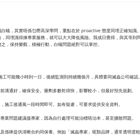
，其實唔係乜嘢高深學問，重點在於 proactive 態度同埋正確知識
防，同埋識得揀專業服務，就可以大大降低風險。我成日覺得，與其等到
總之，保持樂觀，積極行動，白蟻問題絕對可以掌控。
治施工可能幾小時到一日，後續監測則持續幾個月，具體要同滅蟲公司確認
工前溝通好，確保安全。藥劑多數乾得快，影響較小，但最好預先規劃。
準，施工後通風一段時間即可。如有疑慮，可要求提供安全資料。
，專業問題建議搵專家，因為自行處理可能治標唔治本，甚至擴散問題。
以及係咪提供清晰合約同保養。例如「滅蟲專家」呢類品牌，通常透明度