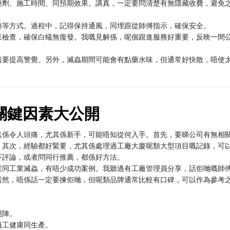
藥劑、施工時間、同預期效果。講真，一定要問清楚有無隱藏收費，避免
藥等方式。過程中，記得保持通風，同埋跟從師傅指示，確保安全。
來檢查，確保白蟻無復發。我嘅見解係，呢個跟進服務好重要，反映一間
就要提高警覺。另外，滅蟲期間可能會有點藥水味，但通常好快散，唔使
關鍵因素大公開
真係令人頭痛，尤其係新手，可能唔知從何入手。首先，要睇公司有無相
。其次，經驗都好緊要，尤其係處理過工廠大廈呢類大型項目嘅記錄，可
吓評論，或者問同行推薦，都係好方法。
業同工業滅蟲，有唔少成功案例。我聽過有工廠管理員分享，話佢哋嘅師
當然，唔係話一定要揀佢哋，但呢類品牌通常比較有口碑，可以作為參考
穩陣。
員工健康同生產。