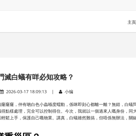
主頁
門滅白蟻有咩必知攻略？
2026-03-17 18:09:13 |
小编
箱窿窿窿，仲有啲白色小蟲喺度蠕動，係咪即刻心都離一離？無錯，白蟻
識得點樣處理，完全可以控制得住。今次，我就以一個過來人嘅身份，同
以輕鬆上手，保護自己嘅物業。講真，白蟻雖然難搞，但唔係無辦法，關