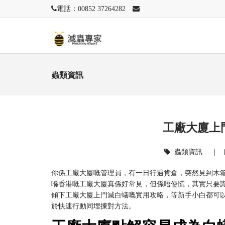
電話：00852 37264282
蟲類資訊
工廠大廈上
蟲類資訊
|
你係工廠大廈嘅管理員，有一日行過貨倉，突然見到木
喺香港嘅工廠大廈真係好常見，但係唔使慌，其實只要
傾下工廠大廈上門滅白蟻嘅實用攻略，等新手小白都可
於快速行動同埋揀對方法。