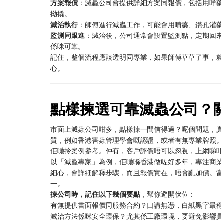
方案報價
：滅蟲公司會提供詳細方案同報價，包括用咩
拗撬。
滅治執行
：師傅進行滅蟲工作，可能會用噴藥、鑽孔灌
監測同跟進
：滅治後，公司通常會設置監測點，定期回
係咪可靠。
記住，整個流程應該透明同專業，如果師傅草草了事，
心。
點樣揀選可靠滅蟲公司？
市面上滅蟲公司咁多，點樣揀一間信得過？呢個問題，
質，例如香港害蟲管理學會嘅認證，或者有無專業牌照
佢哋拎案例參考。仲有，客戶評價唔可以忽視，上網睇
以「滅蟲專家」為例，佢哋喺香港做咗好多年，專注商
細心，會詳細解釋步驟，而且報價實在，唔會亂加價。
一。
揀公司時，記住以下幾個要點
，幫你避開伏位：
有無提供書面報價同服務合約？口講無憑，白紙黑字最
滅治方法係咪安全環保？尤其係工廠環境，要避免影響