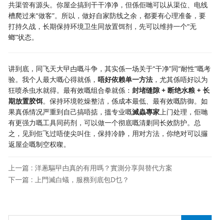
共渠管有源头。你屋企搞到干干净净，但係佢哋可以从渠位、电线
槽爬过来“做客”。所以，做好自家防线之余，都要有心理准备，要
打持久战，长期保持环境卫生同放置饵剂，先可以维持一个“无
螂”状态。
讲到底，同飞天大曱甴嘅斗争，其实係一场关于“干净”同“耐性”嘅考
验。我个人最大嘅心得就係，
唔好依赖单一方法
，尤其係唔好以为
狂喷杀虫水就得。最有效嘅组合拳就係：
封堵缝隙 + 断绝水粮 + 长
期放置胶饵
。保持环境乾燥整洁，係成本最低、最有效嘅防御。如
果真係情况严重到自己搞唔掂，搵专业嘅
滅蟲專家
上门处理，佢哋
有更强力嘅工具同药剂，可以做一个彻底嘅清剿同长效防护。总
之，见到佢飞过唔使尖叫住，保持冷静，用对方法，你绝对可以攞
返屋企嘅制空权㗎。
上一篇 : 洋蔥驅曱甴真的有用嗎？實測分享與替代方案
下一篇 : 上門滅白蟻，服務到底包D乜？