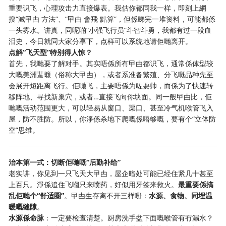
重要识飞，心理攻击力直接爆表。我估你都同我一样，即刻上網
搜“滅曱甴 方法”、“曱甴 會飛 點算”，但係睇完一堆资料，可能都係
一头雾水。讲真，同呢啲“小强飞行员”斗智斗勇，我都有过一段血
泪史，今日就同大家分享下，点样可以系统地请佢哋离开。
点解“飞天型”特别得人惊？
首先，我哋要了解对手。其实唔係所有曱甴都识飞，通常係体型较
大嘅美洲蜚蠊（俗称大曱甴），或者系准备繁殖、分飞嘅品种先至
会展开短距离飞行。佢哋飞，主要唔係为咗耍帅，而係为了快速转
移阵地、寻找新巢穴，或者…直接飞向你块面。同一般曱甴比，佢
哋嘅活动范围更大，可以轻易从窗口、渠口、甚至冷气机喉管飞入
屋，防不胜防。所以，你淨係杀地下爬嘅係唔够嘅，要有个“立体防
空”思维。
治本第一式：切断佢哋嘅“后勤补给”
老实讲，你见到一只飞天大曱甴，屋企暗处可能已经住紧几十甚至
上百只。淨係追住飞嗰只来喷药，好似用牙签来救火。
最重要係搞
乱佢哋个“舒适圈”
。曱甴生存离不开三样嘢：
水源、食物、同埋温
暖嘅缝隙
。
水源係命脉
：一定要检查清楚。厨房洗手盆下面嘅喉管有冇漏水？