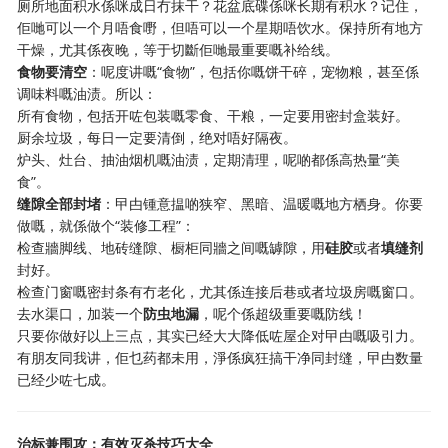
厕所地面积水係咪成日冇抹干？花盆底碟係咪长期有积水？记住，
佢哋可以一个月唔食嘢，但唔可以一个星期唔饮水。保持所有地方
干燥，尤其係夜晚，等于切斷佢哋最重要嘅补给线。
食物要清空
：呢度讲嘅“食物”，包括你嘅饼干碎，宠物粮，甚至係
调味料嘅油渍。所以：
所有食物，包括开咗包装嘅零食、干粮，一定要用密封盒装好。
厨余垃圾，每日一定要清倒，绝对唔好隔夜。
炉头、灶台、抽油烟机嘅油渍，定期清理，呢啲都係高热量“美
食”。
缝隙全部封堵
：曱甴锺意揾啲狭窄、黑暗、温暖嘅地方栖身。你要
做嘅，就係做个“装修工程”：
检查牆脚线、地砖缝隙、橱柜同牆之间嘅罅隙，用
硅胶
或者
填缝剂
封好。
检查门窗嘅密封条有冇老化，尤其係连接后巷或者垃圾房嘅窗口。
去水渠口，加装一个
防虫地漏
，呢个係超级重要嘅防线！
只要你做好以上三点，其实已经大大降低咗屋企对曱甴嘅吸引力。
有朋友同我讲，佢乜药都未用，淨係疯狂搞干净同封缝，曱甴数量
已经少咗七成。
治标兼围攻：有效灭杀技巧大全