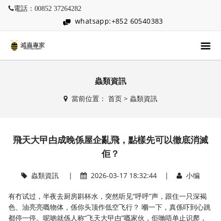
電話：00852 37264282
whatsapp:+852 60540383
蟲類資訊
當前位置：
首页
>
蟲類資訊
飛天大曱甴成晚係屋企亂飛，點樣先可以徹底消滅
佢？
蟲類資訊
|
2026-03-17 18:32:44 |
小编
有冇试过，半夜去厨房斟杯水，突然听见“呼呼”声，跟住一只深褐
色、油亮亮嘅物体，係你头顶作低空飞行？ 嗰一下，真係吓到心跳
都停一停。呢啲就係人称“飞天大曱甴”嘅家伙，佢哋唔单止识爬，