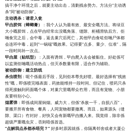
搞干净个环境之后，就要主动出击，清剿残余势力。方法分“主动诱
杀”同“被动防御”。
主动诱杀：请君入瓮
曱甴胶饵（蟑螂膏）
：我个人认为最有效、最安全嘅方法。将绿豆
大小嘅胶饵，点在曱甴经常出没嘅角落、缝隙、柜桶滑轨后方。佢
哋食完之后，会中毒，返去巢穴后死亡，其他曱甴食咗佢哋尸体都
会连环中毒，起到“一锅端”嘅效果。记得要“点多、量少、位准”，隔
一段时间补一次点。
曱甴屋（贴纸型）
：入面有诱饵，曱甴爬入去会被黏住。好处係可
以监测佢哋嘅活动热点，但灭杀数量有限，适合作为辅助。
被动防御：建立防线
杀虫喷剂
：呢个係最后手段，见到佢本尊先好喷。最好选择有“残效
性”嘅，即係喷完喺表面，药效能维持一段时间。但记住，喷药只杀
得死接触到药面嘅个体，对巢穴里嘅帮众冇用，而且有宠物、小朋
友要特别小心。
烟雾弹
：即係成间屋焖烟。威力大，但係“杀敌一千，自损八百”，
要搬开所有食物、餐具，人同宠物都要撤离。而且，如果源头（缝
隙、渠口）冇封好，好快又会有新嘅曱甴搬入来。我觉得，除非係
超级严重嘅虫灾，否则唔係首选。
“点解我点杀都杀唔完？”
​ 好多时原因就係，你隔离邻舍或者大厦公