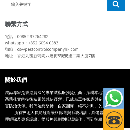
聯繫方式
電話：00852 37264282
whatsapp：+852 6054 0383
郵箱：cs@pestcontrolcompanyhk.com
地址：香港九龍新蒲崗八達街3號安達工業大廈7樓
關於我們
滅蟲專家是香港資深的專業滅蟲服務提供商，深耕本地市場多年，
憑藉扎實的技術積累與誠信經營，已成為眾多家庭與企業信賴的蟲
害防治伙伴。我們始終堅持「自家團隊，絕不外判」的服務承諾
—— 所有技術人員均經過嚴格篩選與系統培訓，具備豐富的現場處
理經驗及專業認證。從服務規劃到現場操作，再到後續跟蹤，全...