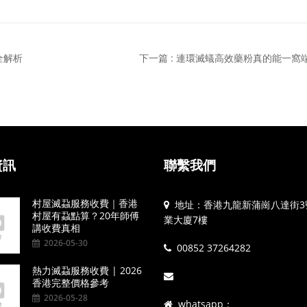
全解析
下一篇 : 連環滅蟻高效藥粉真的能一窩
資訊
聯繫我們
村屋滅蝨服務收費｜香港
地址：香港九龍新蒲崗八達街3
村屋有蝨點算？20年師傅
業大廈7樓
講收費真相
2026-05-30
00852 37264282
熱力滅蝨服務收費 | 2026
香港完整價格參考
2026-05-28
whatsapp：