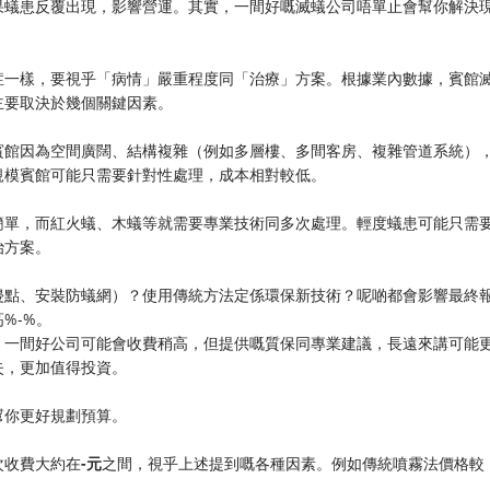
果蟻患反覆出現，影響營運。其實，一間好嘅滅蟻公司唔單止會幫你解決
。
症一樣，要視乎「病情」嚴重程度同「治療」方案。根據業內數據，賓館
主要取決於幾個關鍵因素。
賓館因為空間廣闊、結構複雜（例如多層樓、多間客房、複雜管道系統）
規模賓館可能只需要針對性處理，成本相對較低。
簡單，而紅火蟻、木蟻等就需要專業技術同多次處理。輕度蟻患可能只需
治方案。
侵點、安裝防蟻網）？使用傳統方法定係環保新技術？呢啲都會影響最終
%-%。
。一間好公司可能會收費稍高，但提供嘅質保同專業建議，長遠來講可能
失，更加值得投資。
幫你更好規劃預算。
收費大約在​
​-元​
​之間，視乎上述提到嘅各種因素。例如傳統噴霧法價格較