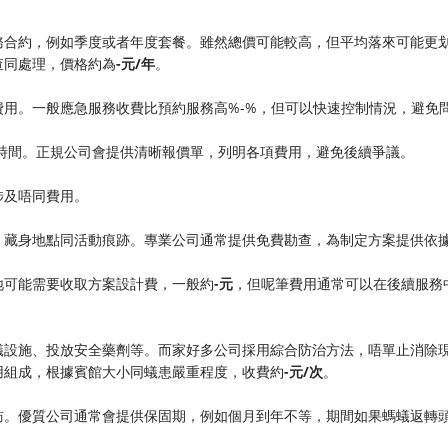
務合約，例如季度或者年度套餐。雖然總價可能較高，但平均落來可能更
同處理，價格約為​
​-元/年​
​。
用。一般應急服務收費比預約服務高%-%，但可以快速控制情況，避免
務時間。正規公司會提供清晰報價單，列明各項費用，避免後續爭議。
涉及唔同費用。
、藏身地點同活動痕跡。專業公司通常提供免費勘查，為制定方案提供依
可能需要收取方案設計費，一般約​
​-元​
​，但呢筆費用通常可以在後續服務
蟻設施、投放安全藥劑等。而家好多公司採用綜合防治方法，唔單止消除
組成，根據賓館大小同蟻患嚴重程度，收費約​
​-元/次​
​。
訪。優質公司通常會提供保固期，例如個月到年不等，期間如果螞蟻返轉
。