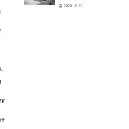
2020-10-10
划
問
據。
中
現有
頭會