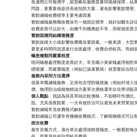
焦邊間公司報價平，卻忽略咗服務質量同後續保障，結
問題，更重要係提供長效預防方案，避免影響賓館聲譽
賓館滅蟻收費標準主要考慮因素
賓館滅蟻服務嘅收費並冇一個固定標準，就好似醫生診
收費差異可以好大，由幾千到幾萬蚊不等，而呢個差異
​賓館面積同結構複雜度​
賓館規模大小係影響收費嘅首要因素。一般來講，大型
要更多時間同資源進行全面處理，收費自然較高。而細
​蟻患種類同嚴重程度​
唔同蟻種處理難度差異好大。常見嘅小黃家蟻處理相對
礎噴灑，而嚴重蟻患（例如已築巢繁殖）就需要綜合防
​服務內容同方法選擇​
係基本嘅滅蟻服務，定係包含埋防蟻措施（例如封堵入
價。物理防治或植物精油方案單次價格通常比化學消殺高
​個人觀點​
​：我認為與其單純比較價格，不如睇吓性價比
抵。尤其係賓館業，一次有效防治可以避免未來營業損
賓館滅蟻常見收費模式解析
賓館滅蟻公司通常有幾種收費模式，了解呢啲模式可以
​按次收費​
最常見嘅方式，適合單次處理或輕度蟻患。一般賓館每次
低，而熏蒸技術則需較高費用。