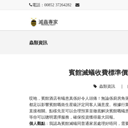
電話：00852 37264282
蟲類資訊
賓館滅蟻收費標準價
蟲類資訊
|
哎吔，賓館酒店有蟻患真係好令人頭痛！無論係廚房角
都足以影響賓館嘅衛生星級評定同客人滿意度。根據行
直接相關。點樣先至可以合理預算並徹底解決賓館嘅蟻
等你可以聰明選擇服務，確保投資獲得最大回報。
​個人觀點​
​：我認為賓館滅蟻同普通家居處理好唔同，需