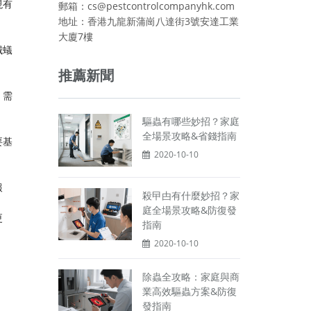
現有
郵箱：cs@pestcontrolcompanyhk.com
地址：香港九龍新蒲崗八達街3號安達工業
大廈7樓
滅蟻
推薦新聞
，需
驅蟲有哪些妙招？家庭
全場景攻略&省錢指南
要基
2020-10-10
報
殺曱甴有什麼妙招？家
庭全場景攻略&防復發
更
指南
2020-10-10
除蟲全攻略：家庭與商
業高效驅蟲方案&防復
發指南