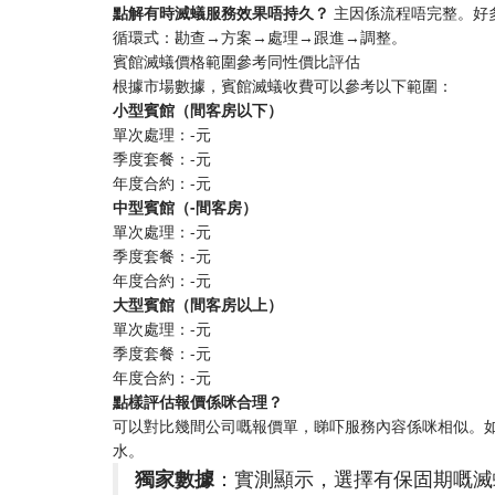
​點解有時滅蟻服務效果唔持久？​
​ 主因係流程唔完整。
循環式：勘查→方案→處理→跟進→調整。
賓館滅蟻價格範圍參考同性價比評估
根據市場數據，賓館滅蟻收費可以參考以下範圍：
​小型賓館（間客房以下）​
單次處理：-元
季度套餐：-元
年度合約：-元
​中型賓館（-間客房）​
單次處理：-元
季度套餐：-元
年度合約：-元
​大型賓館（間客房以上）​
單次處理：-元
季度套餐：-元
年度合約：-元
​點樣評估報價係咪合理？​
可以對比幾間公司嘅報價單，睇吓服務內容係咪相似。
水。
​獨家數據​
​：實測顯示，選擇有保固期嘅