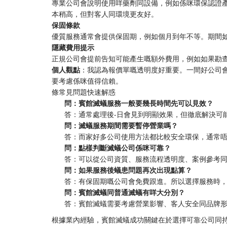
專業公司會說明使用咩藥劑同設備，例如係咪環保認證
本稍高，但對客人同環境更友好。
​保固條款​
優質服務通常會提供保固期，例如個月到年不等。期間
​隱藏費用提示​
正規公司會提前告知可能產生嘅額外費用，例如如果勘
​個人觀點​
​：我認為報價單嘅透明度好重要。一間好公司
要考慮係咪值得信賴。
條常見問題快速解惑
​問：賓館滅蟻服務一般要幾長時間先可以見效？​
答：通常處理後-日會見到明顯效果，但徹底解決可
​問：滅蟻服務期間需要暫停營業嗎？​
答：而家好多公司使用方法都比較安全環保，通常
​問：點樣判斷滅蟻公司係咪可靠？​
答：可以從公司資質、服務流程透明度、案例參考
​問：如果服務後蟻患問題再次出現點算？​
答：有保固期嘅公司會免費跟進。所以選擇服務時
​問：賓館滅蟻同普通滅蟻有咩大分別？​
答：賓館滅蟻需要考慮營業影響、客人安全同品牌
根據業內經驗，賓館滅蟻成功關鍵在於選擇可靠公司同