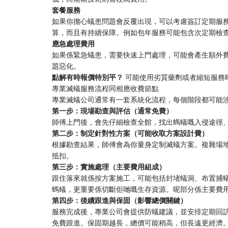
​套餐服務​
如果你擔心蟻患問題會反覆出現，可以考慮簽訂定期服
算，而且有持續保障。例如包年服務可能包含次定期檢查
​應急處理費用​
如果係緊急蟻患，需要快速上門處理，可能會產生額外費
題惡化。
​點解有時報價特別平？​
​ 可能使用劣質藥劑或者縮短服
專業滅蟻服務流程同相應收費節點
專業滅蟻公司通常有一套系統化流程，每個階段都可能
​第一步：現場勘查與評估（通常免費）​
師傅上門後，會先仔細檢查全館，找出螞蟻嘅入侵途徑
​第二步：制定針對性方案（可能收取方案設計費）​
根據勘查結果，師傅會為你量身定制滅蟻方案。複雜場地
抵扣。
​第三步：實施處理（主要費用組成）​
跟住落來就係按方案施工，可能包括封堵蟻洞、布置捕
螞蟻，更重要係切斷佢哋嘅生存資源。呢部分係主要費用
​第四步：後續跟進與保固（影響總價關鍵）​
服務完成後，專業公司會提供防蟻建議，並安排定期回
免費跟進。保固期越長，總價可能稍高，但長遠更經濟