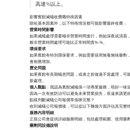
高達%以上。
影響賓館滅蟻收費嘅特殊因素
除咗基本因素外，以下特殊情況都可能影響最終收費：
​營業時間影響​
如果滅蟻處理需要喺非營業時間進行，例如深夜或清晨
般非營業時間處理可能比正常時間貴%-%。
​環保要求​
如果賓館有特別環保要求，例如需要採用無毒無味藥劑
會相應增加。
​歷史問題​
如果賓館有長期蟻患問題，或者之前做過不當處理，可
新處理。
​個人觀點​
​：我認為賓館滅蟻係一項專業服務，唔好一味
因為一次有效防治可以避免未來營業損失，長遠來講更
點樣判斷滅蟻公司報價單係咪完整？
收到滅蟻公司報價後，可以從以下幾個方面評估其完整
​服務內容明細​
正規公司會提供詳細服務明細，包括處理範圍、使用藥
​藥劑同設備說明​