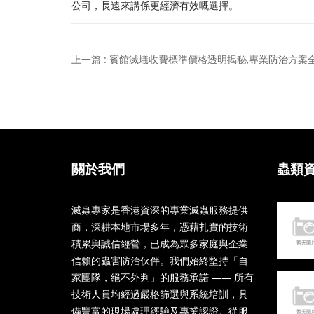
公司，長遠來講係更經濟有效嘅選擇。
上一篇 : 賓館滅蟻收費標準價格透明揭秘,專業防治方案
關於我們
蟲類
滅蟲專家是香港資深的專業滅蟲服務提供
商，深耕本地市場多年，憑藉扎實的技術
積累與誠信經營，已成為眾多家庭與企業
信賴的蟲害防治伙伴。我們始終堅持「自
家團隊，絕不外判」的服務承諾 —— 所有
技術人員均經過嚴格篩選與系統培訓，具
備豐富的現場處理經驗及專業認證。從服