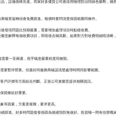
產品，設備係咪先進。而家好多優質公司會採用物理防治同綠色藥劑，雖
如果蟻害返轉頭會免費跟進。報價時要問清楚保固範圍同條件。
查後發現問題比預期嚴重，需要增加處理項目時點樣收費。
會樂意解釋每個收費項目，而唔係含糊其辭。如果對方對收費明細唔清晰
能需要一至兩週，視乎蟻患嚴重程度同種類。
唔需要暫停營業。但最好同服務商確認清楚處理時間同影響範圍。
同客戶評價等方面綜合判斷。正規公司會樂意提供相關資訊。
，保固條款好重要。
形象等因素，方案更複雜，要求更高。
持續跟進。好多時問題復發係因為後續預防無做好。投資喺一間有信譽嘅