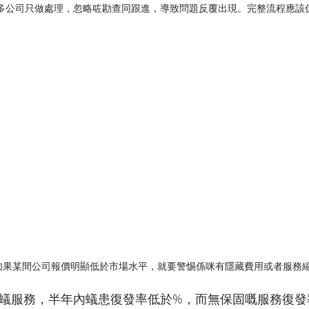
好多公司只做處理，忽略咗勘查同跟進，導致問題反覆出現。完整流程應該
如果某間公司報價明顯低於市場水平，就要警惕係咪有隱藏費用或者服務
滅蟻服務，半年內蟻患復發率低於%，而無保固嘅服務復發