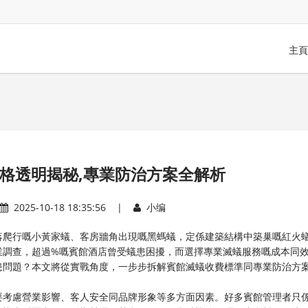
主頁
格透明揭秘,專業防治方案全解析
2025-10-18 18:35:56 |
小编
落爬行嘅小黃家蟻、客房牆角出現嘅黑螞蟻，定係建築結構中築巢嘅紅火
業調查，超過%嘅賓館酒店曾受蟻患困擾，而選擇專業滅蟻服務嘅成本同
患問題？本文將從實戰角度，一步步拆解賓館滅蟻收費標準同專業防治方
要考慮營業影響、客人安全同品牌形象等多方面因素。好多賓館管理者只