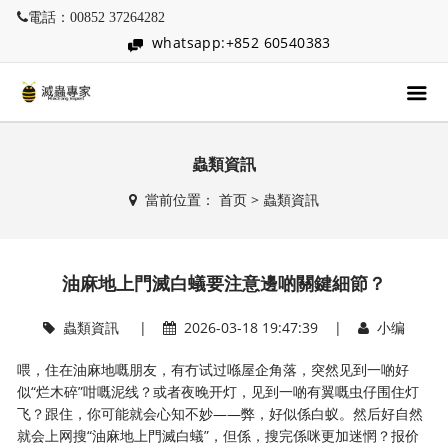
電話：00852 37264282
whatsapp:+852 60540383
蟲類資訊
當前位置：
首页
>
蟲類資訊
油麻地上門滅白蟻要注意邊啲關鍵細節？
蟲類資訊
|
2026-03-18 19:47:39 |
小编
喂，住在油麻地嘅朋友，有冇试过喺屋企角落，突然见到一啲好
似“烂木碎”咁嘅泥线？或者夜晚开灯，见到一啲有翼嘅虫仔围住灯
飞？跟住，你可能就会心知不妙——弊，好似係白蚁。然后好自然
就会上网搜“油麻地上門滅白蟻”，但係，搜完係咪更加迷惘？报价