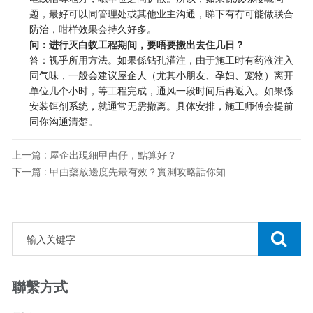
题，最好可以同管理处或其他业主沟通，睇下有冇可能做联合
防治，咁样效果会持久好多。
问：进行灭白蚁工程期间，要唔要搬出去住几日？
答：视乎所用方法。如果係钻孔灌注，由于施工时有药液注入
同气味，一般会建议屋企人（尤其小朋友、孕妇、宠物）离开
单位几个小时，等工程完成，通风一段时间后再返入。如果係
安装饵剂系统，就通常无需撤离。具体安排，施工师傅会提前
同你沟通清楚。
上一篇 : 屋企出現細曱甴仔，點算好？
下一篇 : 曱甴藥放邊度先最有效？實測攻略話你知
聯繫方式