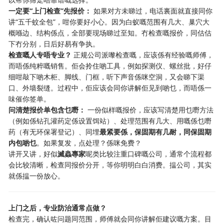
一定要“上门检查”先报价：
​ 如果对方未睇过，电话裏面就直接同你
讲“五千蚊全包”，咁你要好小心。因为白蚁嘅范围有几大、巢穴大
概喺边、结构係点，全部要现场睇过至知。冇检查嘅报价，同估估
下冇分别，日后好易有争执。
检查嘅人专唔专业？
​ 正规公司派嚟检查嘅，应该係有经验嘅师傅，
而唔係纯粹嘅销售。佢会拎住啲工具，例如探测仪、螺丝批，好仔
细咁敲下啲木柜、脚线、门框，听下声音係咪空洞，又会睇下渠
口、外墙裂缝。过程中，佢应该会同你讲解佢见到啲乜，而唔係一
味催你签单。
问清楚报价单包含乜嘢：
​ 一份似样嘅报价，应该写清楚用乜嘢方法
（例如係钻孔灌药定係设置饵站）、处理范围有几大、用嘅係乜嘢
药（有无环保署登记）、同埋
最紧要係，保固期有几耐，同保固期
内包啲乜
。如果复发，点处理？係咪免费？
讲开又讲，好似
滅蟲專家
呢类比较注重口碑嘅公司，通常个流程都
会比较清晰，检查同报价分开，等你明明白白消费。揾公司，其实
就係揾一份放心。
上门之后，专业防治通常点做？
检查完，确认咗问题同范围，师傅就会同你讲解佢建议嘅方案。目