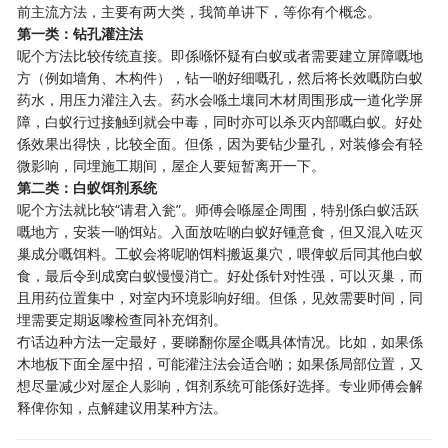
前主流方法，主要有两大类，我简单讲下，等你有个概念。
第一类：钻孔灌注法
呢个方法比较传统直接。即係喺怀疑有白蚁或者需要建立屏障嘅地
方（例如墙角、木构件），钻一啲好细嘅孔，然后将长效嘅防白蚁
药水，用压力灌注入去。药水会喺土壤同木材周围形成一道化学屏
障，白蚁行过接触到就会中毒，同时亦可以杀灭内部嘅白蚁。好处
係效果出得快，比较全面。但係，因为要钻少量孔，对装修会有轻
微影响，同埋施工期间，屋企人要短暂离开一下。
第二类：白蚁饵剂系统
呢个方法就比较“请君入瓮”。师傅会喺屋企周围，特别係白蚁活跃
嘅地方，安装一啲饵站。入面放咗啲白蚁好锺意食，但又混入咗灭
巢成分嘅饵料。工蚁会将呢啲饵料搬返巢穴，喂俾蚁后同其他白蚁
食，最后令到成窝白蚁慢慢消亡。好处係针对性强，可以灭巢，而
且用药位置集中，对室内环境影响好细。但係，见效需要时间，同
埋需要定期返嚟检查同补充饵剂。
冇话边种方法一定最好，要睇翻你屋企嘅具体情况。比如，如果係
木地板下面全屋中招，可能灌注法会适合啲；如果係局部位置，又
想尽量减少对屋企人影响，饵剂系统可能係好选择。专业师傅会解
释俾你知，点解建议用某种方法。