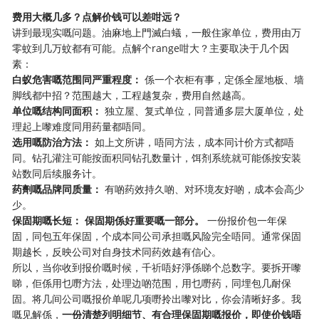
费用大概几多？点解价钱可以差咁远？
讲到最现实嘅问题。油麻地上門滅白蟻，一般住家单位，费用由万
零蚊到几万蚊都有可能。点解个range咁大？主要取决于几个因
素：
白蚁危害嘅范围同严重程度：
​ 係一个衣柜有事，定係全屋地板、墙
脚线都中招？范围越大，工程越复杂，费用自然越高。
单位嘅结构同面积：
​ 独立屋、复式单位，同普通多层大厦单位，处
理起上嚟难度同用药量都唔同。
选用嘅防治方法：
​ 如上文所讲，唔同方法，成本同计价方式都唔
同。钻孔灌注可能按面积同钻孔数量计，饵剂系统就可能係按安装
站数同后续服务计。
药劑嘅品牌同质量：
​ 有啲药效持久啲、对环境友好啲，成本会高少
少。
保固期嘅长短：
​
保固期係好重要嘅一部分。
​ 一份报价包一年保
固，同包五年保固，个成本同公司承担嘅风险完全唔同。通常保固
期越长，反映公司对自身技术同药效越有信心。
所以，当你收到报价嘅时候，千祈唔好淨係睇个总数字。要拆开嚟
睇，佢係用乜嘢方法，处理边啲范围，用乜嘢药，同埋包几耐保
固。将几间公司嘅报价单呢几项嘢拎出嚟对比，你会清晰好多。我
嘅见解係，
一份清楚列明细节、有合理保固期嘅报价，即使价钱唔