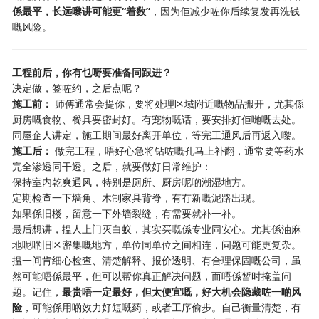
係最平，长远嚟讲可能更“着数”
，因为佢减少咗你后续复发再洗钱
嘅风险。
工程前后，你有乜嘢要准备同跟进？
决定做，签咗约，之后点呢？
施工前：
​ 师傅通常会提你，要将处理区域附近嘅物品搬开，尤其係
厨房嘅食物、餐具要密封好。有宠物嘅话，要安排好佢哋嘅去处。
同屋企人讲定，施工期间最好离开单位，等完工通风后再返入嚟。
施工后：
​ 做完工程，唔好心急将钻咗嘅孔马上补翻，通常要等药水
完全渗透同干透。之后，就要做好日常维护：
保持室内乾爽通风，特别是厕所、厨房呢啲潮湿地方。
定期检查一下墙角、木制家具背脊，有冇新嘅泥路出现。
如果係旧楼，留意一下外墙裂缝，有需要就补一补。
最后想讲，揾人上门灭白蚁，其实买嘅係专业同安心。尤其係油麻
地呢啲旧区密集嘅地方，单位同单位之间相连，问题可能更复杂。
揾一间肯细心检查、清楚解释、报价透明、有合理保固嘅公司，虽
然可能唔係最平，但可以帮你真正解决问题，而唔係暂时掩盖问
题。记住，
最贵唔一定最好，但太便宜嘅，好大机会隐藏咗一啲风
险
，可能係用啲效力好短嘅药，或者工序偷步。自己衡量清楚，有