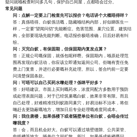
疑问就喺检查时问多几句，保护自己间屋，点都唔会过分。
常见问题
问：点解一定要上门检查先可以报价？电话讲个大概唔得咩？
答：真係唔得。白蚁係活嘅，隐藏喺结构内部，好似睇医生一
样，一定要“望闻问切”先能断症。危害范围、巢穴位置、建筑结
构，全部要现场先能判断。电话报价极唔准确，日后好易有纠
纷。
问：灭完白蚁，有保固期，但保固期内复发点算？
答：正规公司嘅保固，就係包呢样嘢。保固期内，喺原处理范
围再发现白蚁活动，你应该立即通知返间公司。佢哋有责任免
费上门复查，并进行必要嘅补充处理。所以，签合约前一定要
问清楚保固条款。
问：可唔可以自己买药水嚟处理？係咪平好多？
答：好唔建议。市面上买到嘅药水，浓度同配方多数用于预防
或处理表面问题，对于已经筑巢嘅白蚁，效果非常有限。而且
自己处理，好难精准找到蚁路同巢穴，好易治标不治本，将佢
哋赶去更隐蔽嘅地方，增加日后专业处理嘅难度同成本。
问：我住唐楼，如果係楼下或者隔壁单位有白蚁，会唔会传过
嚟我度？
答：会，而且机会好大。白蚁可以通过墙壁缝隙、公共渠管、
电线槽等地方，喺单位之间扩散。所以，如果係成栋楼嘅问