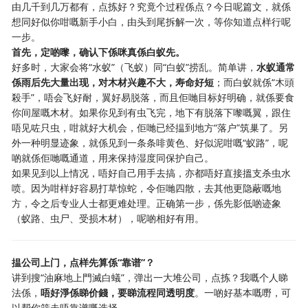
由几千到几万都有，点拣好？究竟个过程係点？今日呢篇文，就係
想同好似你咁嘅新手小白，由头到尾拆解一次，等你知道点样行呢
一步。
首先，定啲嚟，确认下係咪真係白蚁先。
好多时，大家会将“水蚁”（飞蚁）同“白蚁”捞乱。简单讲，
水蚁通常
係雨后先大量出现，对木材兴趣不大，寿命好短
；而白蚁就係“木頭
殺手”，唔会飞好耐，翼好易脱落，而且佢哋目标好明确，就係要食
你间屋嘅木材。如果你见到有虫飞完，地下有脱落下嚟嘅翼，跟住
唔见咗只虫，咁就好大机会，佢哋已经揾到地方“落户”筑巢了。另
外一种明显迹象，就係见到一条条啡黄色、好似泥咁嘅“蚁路”，呢
啲就係佢哋嘅通道，用来保持湿度同保护自己。
如果见到以上情况，唔好自己用手去搞，亦都唔好直接搵支杀虫水
喷。因为咁样好容易打草惊蛇，令佢哋四散，去其他更隐蔽嘅地
方，令之后专业人士都更难处理。正确第一步，係先影低啲迹象
（蚁路、虫尸、受损木材），呢啲相好有用。
揾公司上门，点样先算係“靠谱”？
讲到搜“油麻地上門滅白蟻”，弹出一大堆公司，点拣？我嘅个人睇
法係，
唔好淨係睇价錢，要睇流程同透明度
。一啲好基本嘅嘢，可
以帮你筛走唔靠谱嘅选择。