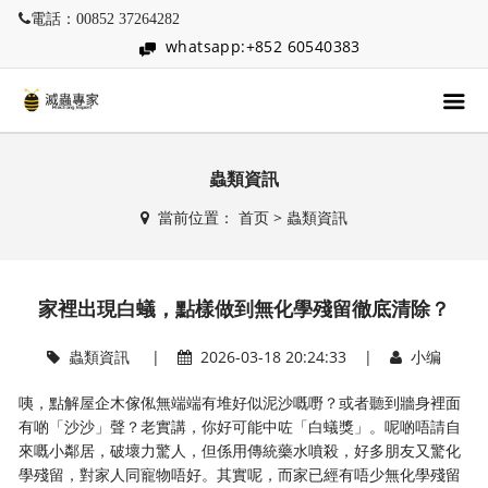
電話：00852 37264282
whatsapp:+852 60540383
蟲類資訊
當前位置：
首页
>
蟲類資訊
家裡出現白蟻，點樣做到無化學殘留徹底清除？
蟲類資訊
|
2026-03-18 20:24:33 |
小编
咦，點解屋企木傢俬無端端有堆好似泥沙嘅嘢？或者聽到牆身裡面
有啲「沙沙」聲？老實講，你好可能中咗「白蟻獎」。呢啲唔請自
來嘅小鄰居，破壞力驚人，但係用傳統藥水噴殺，好多朋友又驚化
學殘留，對家人同寵物唔好。其實呢，而家已經有唔少無化學殘留