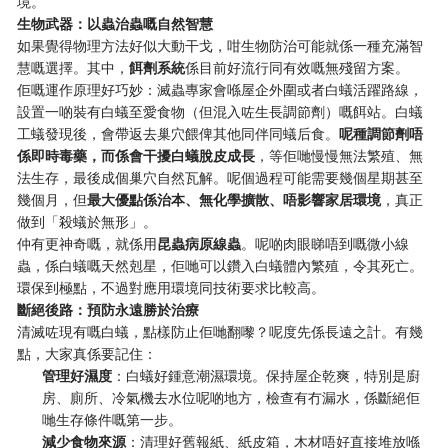
境。
生物武器：以蟲治蟲嘅自然智慧
如果覺得物理方法好似大動干戈，咁生物防治可能就係一種充滿智
慧嘅選擇。其中，
餌劑系統
係目前好流行同有效嘅無殘留方案。
佢嘅運作原理好巧妙：滅蟲專家會喺屋企外圍或者白蟻活躍路線，
設置一啲裝有白蟻至愛食物（但混入咗生長調節劑）嘅餌站。白蟻
工蟻發現後，會帶返去巢穴餵俾其他同伴同蟻后食。
呢種調節劑唔
係即時毒藥，而係會干擾白蟻脫皮成長
，等佢哋慢慢無法繁殖、無
法生存，最後成個巢穴自然瓦解。呢個過程可能需要幾個星期甚至
幾個月，但
最大優點係治本、無化學擴散、唔影響家居環境
，真正
做到「殺蟻於無形」。
仲有更神奇嘅，就係用
昆蟲病原線蟲
。呢啲肉眼睇唔到嘅微小線
蟲，係白蟻嘅天然剋星，佢哋可以鑽入白蟻體內繁殖，令其死亡。
環保到極點，不過對應用環境同技術要求比較高。
斷絕後路：預防永遠勝於治療
清滅咗現有嘅白蟻，點樣防止佢哋翻嚟？呢度先係長遠之計。有幾
點，大家真係要記住：
管理好濕度
：白蟻好鍾意潮濕環境。保持屋企乾爽，特別是廚
房、廁所、冷氣機去水位呢啲地方，檢查有冇漏水，係斷絕佢
哋生存條件嘅第一步。
減少食物來源
：清理好舊報紙、紙皮箱，木材唔好直接堆放喺