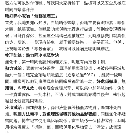
嘅方法可以對付佢哋，等我同大家拆解下，點樣可以又安全又徹底
咁同白蟻講拜拜。
唔好睇小呢啲「無聲破壞王」
首先，我哋要知己知彼。白蟻唔係螞蟻，佢哋主要食纖維素，即係
木頭、紙張呢啲。佢哋最叻就係暗地裡進行破壞，等到你發現嘅時
候，可能件傢俬、甚至屋企結構已經被蛀空，到時維修費用就真係
肉赤。所以，一發現有跡象，就千祈唔好拖，一定要正視。但係，
正視唔等於要「毒殺全家」，我哋可以諗啲更聰明嘅辦法。
物理防線：熱力同冷凍嘅對決
無化學，第一時間會諗到物理方法。呢度有兩招殺手鐧。
熱力滅治
：呢個方法好得意，原理係用專業設備，將被侵害區域加
熱到一個白蟻完全頂唔順嘅溫度（通常超過50°C），維持一段時
間。咁樣可以做到底層嘅白蟻同蟻后都難逃一劫。
好處係徹底、無
殘留、即時見效
，特別適合處理局部、可以集中加熱嘅物件，例如
一件貴重傢俬、一批木料。不過，對成間屋嘅結構性侵害，執行起
嚟就比較複雜同耗能。
冷凍滅治
：同加熱相反，係用液態氮等極低溫物質，瞬間凍死白
蟻。
呢個方法精準，對處理區域嘅其他物品影響細
，同樣無化學殘
留問題。博主經常使用嘅比喻就係，當白蟻係一個精密零件，我哋
用極端溫度去「拆除」佢，而唔係用化學物質去「污染」成個環