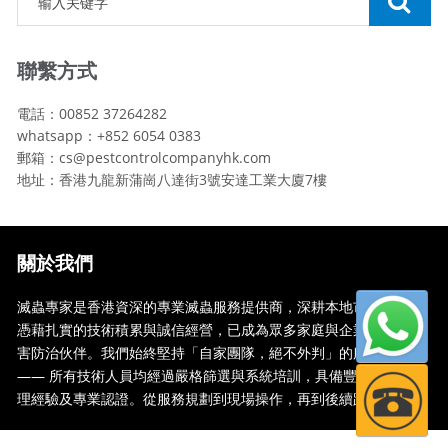
聯繫方式
電話：00852 37264282
whatsapp：+852 6054 0383
郵箱：cs@pestcontrolcompanyhk.com
地址：香港九龍新蒲崗八達街3號安達工業大廈7樓
關於我們
滅蟲專家是香港資深的專業滅蟲服務提供商，深耕本地市場多年，
憑藉扎實的技術積累與誠信經營，已成為眾多家庭與企業信賴的蟲
害防治伙伴。我們始終堅持「自家團隊，絕不外判」的服務承諾
—— 所有技術人員均經過嚴格篩選與系統培訓，具備豐富的現場處
理經驗及專業認證。從服務規劃到現場操作，再到後續跟蹤，全...