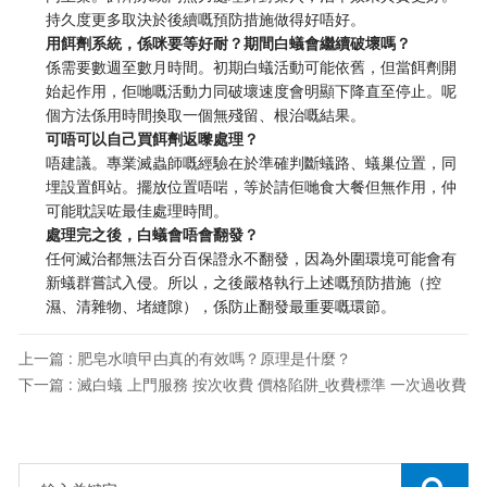
持久度更多取決於後續嘅預防措施做得好唔好。
用餌劑系統，係咪要等好耐？期間白蟻會繼續破壞嗎？
係需要數週至數月時間。初期白蟻活動可能依舊，但當餌劑開
始起作用，佢哋嘅活動力同破壞速度會明顯下降直至停止。呢
個方法係用時間換取一個無殘留、根治嘅結果。
可唔可以自己買餌劑返嚟處理？
唔建議。專業滅蟲師嘅經驗在於準確判斷蟻路、蟻巢位置，同
埋設置餌站。擺放位置唔啱，等於請佢哋食大餐但無作用，仲
可能耽誤咗最佳處理時間。
處理完之後，白蟻會唔會翻發？
任何滅治都無法百分百保證永不翻發，因為外圍環境可能會有
新蟻群嘗試入侵。所以，之後嚴格執行上述嘅預防措施（控
濕、清雜物、堵縫隙），係防止翻發最重要嘅環節。
上一篇 : 肥皂水噴曱甴真的有效嗎？原理是什麼？
下一篇 : 滅白蟻 上門服務 按次收費 價格陷阱_收費標準 一次過收費