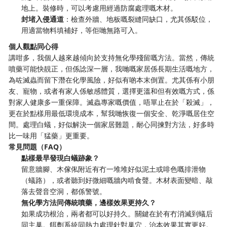
地上。裝修時，可以考慮用經過防腐處理嘅木材。
封堵入侵通道
：檢查外牆、地板嘅裂縫同缺口，尤其係駁位，
用適當物料填補好，等佢哋無路可入。
個人觀點同心得
講咁多，我個人越來越傾向於支持無化學殘留嘅方法。當然，傳統
噴藥可能快靚正，但係諗深一層，我哋嘅家居係長期生活嘅地方，
為咗滅蟲而留下潛在化學風險，好似有啲本末倒置。尤其係有小朋
友、寵物，或者有家人係敏感體質，選擇更溫和但有效嘅方式，係
對家人健康多一重保障。滅蟲專家嘅價值，唔單止在於「殺滅」，
更在於點樣用最低環境成本，幫我哋恢復一個安全、乾淨嘅居住空
間。處理白蟻，好似解決一個家居難題，耐心同揀對方法，好多時
比一味用「猛藥」更重要。
常見問題（FAQ）
點樣最早發現白蟻跡象？
留意牆腳、木傢俬附近有冇一堆堆好似泥土或啡色嘅排泄物
（蟻路），或者聽到好微細嘅牆內啃食聲。木材表面變暗、敲
落去聲音空洞，都係警號。
無化學方法同傳統噴藥，邊樣效果更持久？
如果成功根治，兩者都可以好持久。關鍵在於有冇消滅到蟻后
同主巢。餌劑系統同熱力處理針對巢穴，治本效果其實更好。