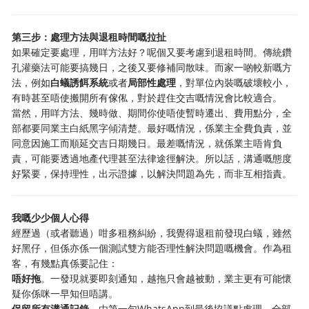
第三步：處理方法與退租時間嘅拉扯
如果確定要處理，用咩方法好？呢個又要考慮到退租時間。傳統鑽
孔灌藥法可能要搞幾日，之後又要修補同散味。而家一啲較新嘅方
法，例如
白蟻誘餌系統
或者
局部性處理
，對單位內裝嘅破壞較小，
有時甚至唔使搬開所有傢俬，對於趕住交吉嘅情況會比較適合。
當然，用咩方法、幾時做、期間你使唔使暫時遷出、費用點分，全
部都要同業主白紙黑字傾清楚。最好嘅情況，係業主全費負責，並
同意因施工而順延交吉日期幾日。最差嘅情況，就係業主唔肯負
責，可能要透過地產代理甚至法律途徑解決。所以話，溝通嘅態度
好緊要，保持理性，出示證據，以解決問題為先，而非互相指責。
我嘅少少個人心得
經歷過（或者聽過）咁多租務糾紛，我覺得退租前發現白蟻，雖然
好黑仔，但係亦係一個測試雙方能否理性解決問題嘅機會。作為租
客，有幾點真係要記住：
唔好拖
。一發現就要即刻通知，越拖只會越被動，業主更有可能懷
疑你係咪一早知但唔講。
保留所有溝通記錄
。由第一句WhatsApp到最後協議點處理，全部