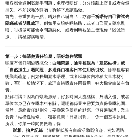
租客都會遇到嘅棘手問題，處理得唔好，分分鐘惹上官非或者金錢
損失。不如我哋冷靜啲，拆解下應該點做。
首先，最重要嘅一點，唔好自己嚇自己，亦都
千祈唔好自己嘗試去
隱瞞或者胡亂處理
。例如用灰填咗啲蟻路，或者自己買支藥水亂
噴，咁樣做可能會令問題惡化，或者到時被業主發現你「毀滅證
據」，講極都講唔清。
第一步：搞清楚責任誰屬，唔好急住認頭
呢度有個好關鍵嘅概念：
白蟻問題，通常被視為「建築結構」或
「自然滋生」嘅問題，多過係由租客日常使用所引致
。除非租客有
明顯嘅疏忽，例如長期漏水唔理、或者喺單位內堆積大量木材引
致，否則一般情況下，處理白蟻嘅責任同費用，好大機會由業主負
責。
點解咁講？因為白蟻嘅源頭，好多時同大廈結構、外牆入侵、或者
單位本身已存在嘅木料有關，呢啲都係業主需要負責保養嘅範圍。
當然，最終責任點劃分，要睇返你份租約點寫。但普遍嚟講，業主
負責「結構性維修」，租客負責「日常損耗」，係一個基本原則。
所以，你第一時間要做嘅，係：
影相、拍片記錄
：清晰影低所有白蟻活動嘅痕迹，例如泥路、
被蛀空嘅木框、蟻翼等等。記得要影到所在位置，最好有全景