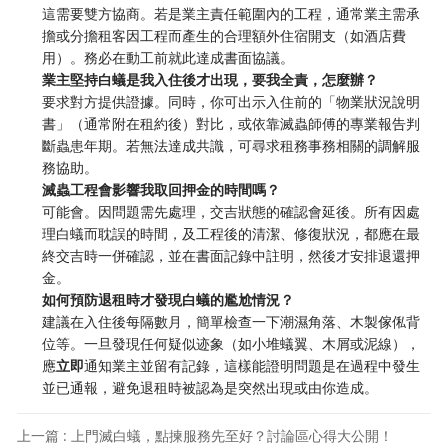
這需要雙方協商。若是業主責任範圍內的工程，通常業主需承
擔或分擔租客因工程而產生的合理額外住宿開支（如酒店費
用）。務必在動工前就此達成書面協議。
業主堅持白蟻是我入住後才出現，要我全責，怎麼辦？
要求對方提供證據。同時，你可出示入住前的「物業狀況說明
書」（通常附在租約後）對比，或依靠滅蟲師傅的專業報告判
斷蟲患年期。若無法達成共識，可尋求租務事務相關的調解服
務協助。
滅蟲工程會影響我取回押金的時間嗎？
可能會。因問題需先處理，交吉狀態的確認會延後。所有因處
理白蟻而耽誤的時間，及工程後的清潔、修復狀況，都應在最
終交吉時一併確認，並在書面記錄中註明，然後才安排退還押
金。
如何預防退租時才發現白蟻的尷尬情況？
建議在入住後每隔數月，簡單檢查一下潮濕角落、木製傢俬背
位等。一旦發現任何疑似迹象（如小堆蟻翼、木屑或泥線），
應
立即
通知業主並留有記錄，這樣能證明問題是在過程中發生
並已通報，避免退租時被認為是突然出現或由你造成。
上一篇 : 上門滅白蟻，點揀服務先至好？討論區心得大公開！