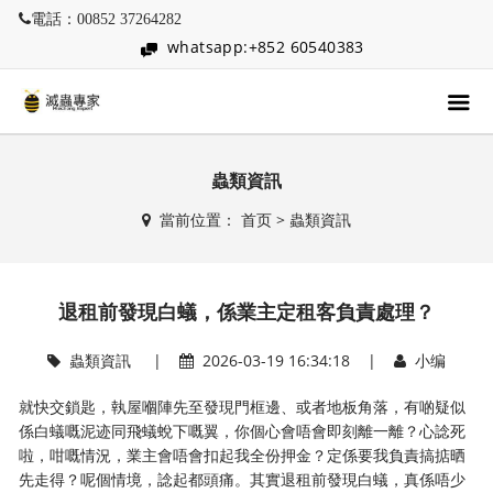
電話：00852 37264282
whatsapp:+852 60540383
蟲類資訊
當前位置：
首页
>
蟲類資訊
退租前發現白蟻，係業主定租客負責處理？
蟲類資訊
|
2026-03-19 16:34:18 |
小编
就快交鎖匙，執屋嗰陣先至發現門框邊、或者地板角落，有啲疑似
係白蟻嘅泥迹同飛蟻蛻下嘅翼，你個心會唔會即刻離一離？心諗死
啦，咁嘅情況，業主會唔會扣起我全份押金？定係要我負責搞掂晒
先走得？呢個情境，諗起都頭痛。其實退租前發現白蟻，真係唔少