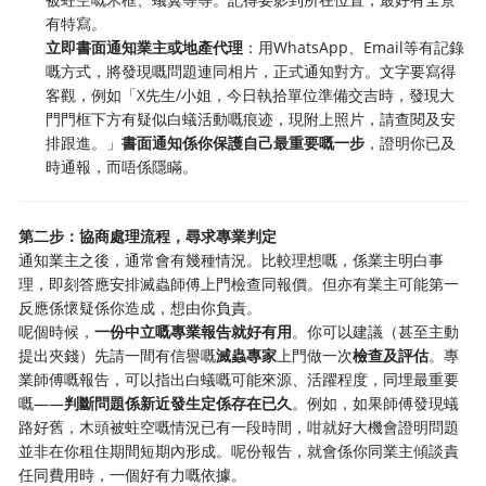
有特寫。
立即書面通知業主或地產代理
：用WhatsApp、Email等有記錄
嘅方式，將發現嘅問題連同相片，正式通知對方。文字要寫得
客觀，例如「X先生/小姐，今日執拾單位準備交吉時，發現大
門門框下方有疑似白蟻活動嘅痕迹，現附上照片，請查閱及安
排跟進。」
書面通知係你保護自己最重要嘅一步
，證明你已及
時通報，而唔係隱瞞。
第二步：協商處理流程，尋求專業判定
通知業主之後，通常會有幾種情況。比較理想嘅，係業主明白事
理，即刻答應安排滅蟲師傅上門檢查同報價。但亦有業主可能第一
反應係懷疑係你造成，想由你負責。
呢個時候，
一份中立嘅專業報告就好有用
。你可以建議（甚至主動
提出夾錢）先請一間有信譽嘅
滅蟲專家
上門做一次
檢查及評估
。專
業師傅嘅報告，可以指出白蟻嘅可能來源、活躍程度，同埋最重要
嘅——
判斷問題係新近發生定係存在已久
。例如，如果師傅發現蟻
路好舊，木頭被蛀空嘅情況已有一段時間，咁就好大機會證明問題
並非在你租住期間短期內形成。呢份報告，就會係你同業主傾談責
任同費用時，一個好有力嘅依據。