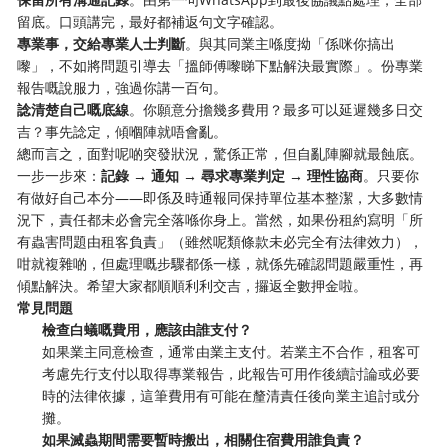
留底。口頭講完，最好都補返句文字確認。
專業事，交給專業人士判斷
。與其同業主喺度拗「係咪你搞出
嚟」，不如將問題引導去「搵師傅嚟睇下點解決最實際」。份專業
報告嘅說服力，強過你講一百句。
諗清楚自己嘅底線
。你願意分擔幾多費用？最多可以延遲幾多日交
吉？事先諗定，傾嗰陣就唔會亂。
總而言之，面對呢啲突發狀況，驚係正常，但自亂陣腳就最蝕底。
一步一步來：
記錄 → 通知 → 尋求專業判定 → 理性協商
。只要你
有做好自己本分——即係及時通報同保持單位基本整潔，大多數情
況下，責任都未必會完全落喺你身上。當然，如果份租約寫明「所
有蟲害問題由租客負責」（雖然呢類條款未必完全有法律效力），
咁就複雜啲，但處理嘅步驟都係一樣，就係先確認問題嚴重性，再
傾點解決。希望大家都順順利利交吉，攞返全數押金啦。
常見問題
檢查白蟻嘅費用，應該由誰支付？
如果業主同意檢查，通常由業主支付。若業主不合作，租客可
考慮先行支付以取得專業報告，此報告可用作後續討論或必要
時的法律依據，這筆費用有可能在釐清責任後向業主追討或分
攤。
如果滅蟲期間需要暫時搬出，相關住宿費用誰負責？