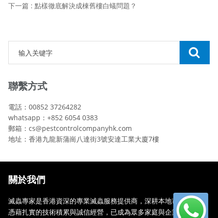
下一篇 : 點樣徹底解決成棟舊樓白蟻問題？
聯繫方式
電話：00852 37264282
whatsapp：+852 6054 0383
郵箱：cs@pestcontrolcompanyhk.com
地址：香港九龍新蒲崗八達街3號安達工業大廈7樓
關於我們
滅蟲專家是香港資深的專業滅蟲服務提供商，深耕本地市場多年，
憑藉扎實的技術積累與誠信經營，已成為眾多家庭與企業信賴的蟲