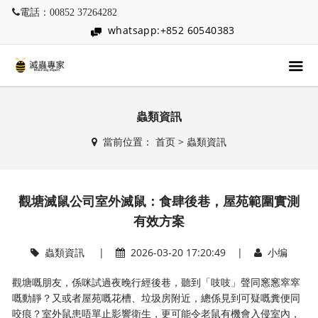
電話：00852 37264282
whatsapp:+852 60540383
蟲類資訊
當前位置：
首页
>
蟲類資訊
觀塘滅鼠公司室外滅鼠：食肆後巷，屋苑範圍實測
有效方案
蟲類資訊
|
2026-03-20 17:20:49 |
小编
觀塘嘅朋友，係咪試過夜晚行經後巷，聽到「吱吱」聲同窸窸窣窣
嘅動靜？又或者屋苑嘅花槽、垃圾房附近，總係見到可疑嘅糞便同
咬痕？室外鼠患唔單止影響衛生，更可能令老鼠有機會入侵室內，