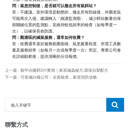
問：鼠患控制後，是否就可以撤走所有鼠餌站？
答：不建議。室外環境是動態的，撤走所有防線後，外圍老鼠
可能再次入侵。建議轉入「維護監測期」，減少餌站數量但保
留關鍵位置的監測點，並維持較低頻率的檢查（如每季度一
次），以確保長效防護。
問：觀塘區的滅鼠服務，通常如何收費？
答：收費通常基於服務範圍面積、鼠患嚴重程度、所需工具數
量及服務頻率（如每月一次或每季度一次）而定。專業公司會
在詳細勘察後，提供清晰的分項報價。
上一篇 : 殺曱甴藥餌DIY實測｜家居滅蟲秘方,環保自製配方
下一篇 : 可靠滅白蟻公司：全面檢查，家居預防攻略
聯繫方式