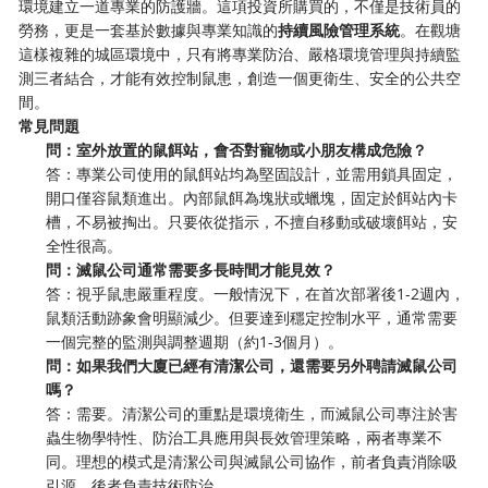
環境建立一道專業的防護牆。這項投資所購買的，不僅是技術員的
勞務，更是一套基於數據與專業知識的
持續風險管理系統
。在觀塘
這樣複雜的城區環境中，只有將專業防治、嚴格環境管理與持續監
測三者結合，才能有效控制鼠患，創造一個更衛生、安全的公共空
間。
常見問題
問：室外放置的鼠餌站，會否對寵物或小朋友構成危險？
答：專業公司使用的鼠餌站均為堅固設計，並需用鎖具固定，
開口僅容鼠類進出。內部鼠餌為塊狀或蠟塊，固定於餌站內卡
槽，不易被掏出。只要依從指示，不擅自移動或破壞餌站，安
全性很高。
問：滅鼠公司通常需要多長時間才能見效？
答：視乎鼠患嚴重程度。一般情況下，在首次部署後1-2週內，
鼠類活動跡象會明顯減少。但要達到穩定控制水平，通常需要
一個完整的監測與調整週期（約1-3個月）。
問：如果我們大廈已經有清潔公司，還需要另外聘請滅鼠公司
嗎？
答：需要。清潔公司的重點是環境衛生，而滅鼠公司專注於害
蟲生物學特性、防治工具應用與長效管理策略，兩者專業不
同。理想的模式是清潔公司與滅鼠公司協作，前者負責消除吸
引源，後者負責技術防治。