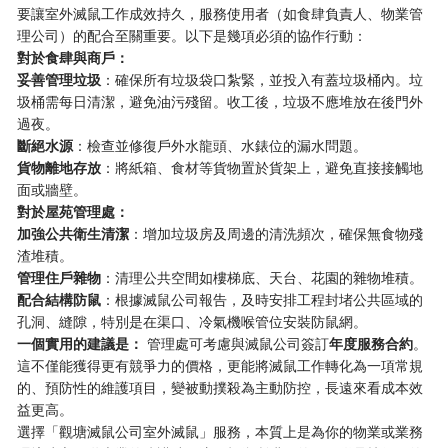
要讓室外滅鼠工作成效持久，服務使用者（如食肆負責人、物業管
理公司）的配合至關重要。以下是幾項必須的協作行動：
對於食肆與商戶：
妥善管理垃圾
：確保所有垃圾袋口紮緊，並投入有蓋垃圾桶內。垃
圾桶需每日清潔，避免油污殘留。收工後，垃圾不應堆放在後門外
過夜。
斷絕水源
：檢查並修復戶外水龍頭、水錶位的漏水問題。
貨物離地存放
：將紙箱、食材等貨物置於貨架上，避免直接接觸地
面或牆壁。
對於屋苑管理處：
加強公共衛生清潔
：增加垃圾房及周邊的清洗頻次，確保無食物殘
渣堆積。
管理住戶雜物
：清理公共空間如樓梯底、天台、花園的雜物堆積。
配合結構防鼠
：根據滅鼠公司報告，及時安排工程封堵公共區域的
孔洞、縫隙，特別是在渠口、冷氣機喉管位安裝防鼠網。
一個實用的建議是：
管理處可考慮與滅鼠公司簽訂
年度服務合約
。
這不僅能獲得更有競爭力的價格，更能將滅鼠工作轉化為一項常規
的、預防性的維護項目，變被動撲殺為主動防控，長遠來看成本效
益更高。
選擇「觀塘滅鼠公司室外滅鼠」服務，本質上是為你的物業或業務