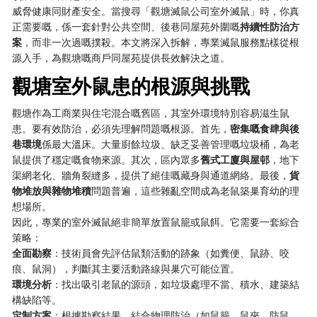
威脅健康同財產安全。當搜尋「觀塘滅鼠公司室外滅鼠」時，你真
正需要嘅，係一套針對公共空間、後巷同屋苑外圍嘅
持續性防治方
案
，而非一次過嘅撲殺。本文將深入拆解，專業滅鼠服務點樣從根
源入手，為觀塘嘅商戶同屋苑提供長效解決之道。
觀塘室外鼠患的根源與挑戰
觀塘作為工商業與住宅混合嘅舊區，其室外環境特別容易滋生鼠
患。要有效防治，必須先理解問題嘅根源。首先，
密集嘅食肆與後
巷環境
係最大溫床。大量廚餘垃圾、缺乏妥善管理嘅垃圾桶，為老
鼠提供了穩定嘅食物來源。其次，區內眾多
舊式工廈與屋邨
，地下
渠網老化、牆角裂縫多，提供了絕佳嘅藏身與通道網絡。最後，
貨
物堆放與雜物堆積
問題普遍，這些雜亂空間成為老鼠築巢育幼的理
想場所。
因此，專業的室外滅鼠絕非簡單放置鼠籠或鼠餌。它需要一套綜合
策略：
全面勘察
：技術員會先評估鼠類活動的跡象（如糞便、鼠跡、咬
痕、鼠洞），判斷其主要活動路線與巢穴可能位置。
環境分析
：找出吸引老鼠的源頭，如垃圾處理不當、積水、建築結
構缺陷等。
定制方案
：根據勘察結果，結合物理防治（如鼠籠、鼠夾、防鼠