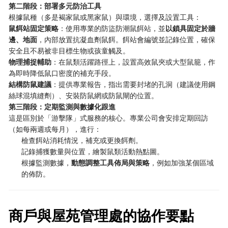
第二階段：部署多元防治工具
根據鼠種（多是褐家鼠或黑家鼠）與環境，選擇及設置工具：
鼠餌站固定策略
：使用專業的防盜防潮鼠餌站，並
以鎖具固定於牆
邊、地面
，內部放置抗凝血劑鼠餌。餌站會編號並記錄位置，確保
安全且不易被非目標生物或孩童觸及。
物理捕捉輔助
：在鼠類活躍路徑上，設置高效鼠夾或大型鼠籠，作
為即時降低鼠口密度的補充手段。
結構防鼠建議
：提供專業報告，指出需要封堵的孔洞（建議使用鋼
絲球混填縫劑）、安裝防鼠網或防鼠閘的位置。
第三階段：定期監測與數據化跟進
這是區別於「游擊隊」式服務的核心。專業公司會安排定期回訪
（如每兩週或每月），進行：
檢查餌站消耗情況，補充或更換餌劑。
記錄捕獲數量與位置，繪製鼠類活動熱點圖。
根據監測數據，
動態調整工具佈局與策略
，例如加強某個區域
的佈防。
商戶與屋苑管理處的協作要點