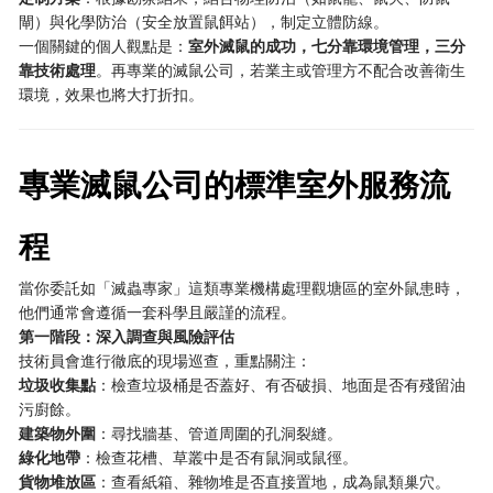
閘）與化學防治（安全放置鼠餌站），制定立體防線。
一個關鍵的個人觀點是：
室外滅鼠的成功，七分靠環境管理，三分
靠技術處理
。再專業的滅鼠公司，若業主或管理方不配合改善衛生
環境，效果也將大打折扣。
專業滅鼠公司的標準室外服務流
程
當你委託如「滅蟲專家」這類專業機構處理觀塘區的室外鼠患時，
他們通常會遵循一套科學且嚴謹的流程。
第一階段：深入調查與風險評估
技術員會進行徹底的現場巡查，重點關注：
垃圾收集點
：檢查垃圾桶是否蓋好、有否破損、地面是否有殘留油
污廚餘。
建築物外圍
：尋找牆基、管道周圍的孔洞裂縫。
綠化地帶
：檢查花槽、草叢中是否有鼠洞或鼠徑。
貨物堆放區
：查看紙箱、雜物堆是否直接置地，成為鼠類巢穴。