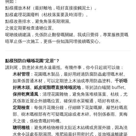
例如：
點樣擺放木材（最好離地，唔好直接接觸泥土）。
點樣處理花園廢料（枯枝落葉要及時清理）。
點樣改善排水，避免角落長期潮濕。
之後定期要檢查邊啲位置。
呢啲後續建議，先係防止翻發嘅關鍵。我成日覺得，專業服務賣嘅
唔單止係一次施工，更係一份知識同埋後續嘅安心。
點樣預防白蟻喺花園“定居”？
講到尾，防患於未然永遠最抵。有幾件事，你今日起就可以做：
木材管理
：花園嘅木製品，最好用經過防腐防蟲處理嘅木材。
如果係普通木材，可以定期塗上木油或專用防蟲塗料。
千祈唔
好將木頭、紙皮呢類嘢直接堆喺泥地
，等於請白蟻開 buffet。
保持乾爽通風
：清理花園雜物，避免角落堆積落葉、枯枝，尤
其係靠近屋企外牆嘅位置。確保排水渠暢通，唔好有積水。
定期檢查
：每個月花幾分鐘，仔細睇下花架嘅腳、籬笆柱嘅底
部、樹木嘅根部有冇可疑嘅泥線或者木碎。特別係春雨、黃梅
天之後，係檢查嘅好時機。
聰明種植
：避免將植物種得太貼近木結構或房屋外牆，因為澆
水會令該處長期濕潤。堆肥箱最好用密封式，並放喺遠離建築