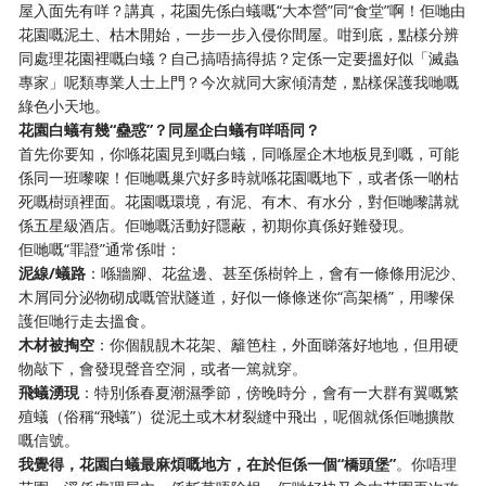
屋入面先有咩？講真，花園先係白蟻嘅“大本營”同“食堂”啊！佢哋由
花園嘅泥土、枯木開始，一步一步入侵你間屋。咁到底，點樣分辨
同處理花園裡嘅白蟻？自己搞唔搞得掂？定係一定要搵好似「滅蟲
專家」呢類專業人士上門？今次就同大家傾清楚，點樣保護我哋嘅
綠色小天地。
花園白蟻有幾“蠱惑”？同屋企白蟻有咩唔同？
首先你要知，你喺花園見到嘅白蟻，同喺屋企木地板見到嘅，可能
係同一班嚟㗎！佢哋嘅巢穴好多時就喺花園嘅地下，或者係一啲枯
死嘅樹頭裡面。花園嘅環境，有泥、有木、有水分，對佢哋嚟講就
係五星級酒店。佢哋嘅活動好隱蔽，初期你真係好難發現。
佢哋嘅“罪證”通常係咁：
泥線/蟻路
：喺牆腳、花盆邊、甚至係樹幹上，會有一條條用泥沙、
木屑同分泌物砌成嘅管狀隧道，好似一條條迷你“高架橋”，用嚟保
護佢哋行走去搵食。
木材被掏空
：你個靚靚木花架、籬笆柱，外面睇落好地地，但用硬
物敲下，會發現聲音空洞，或者一篤就穿。
飛蟻湧現
：特別係春夏潮濕季節，傍晚時分，會有一大群有翼嘅繁
殖蟻（俗稱“飛蟻”）從泥土或木材裂縫中飛出，呢個就係佢哋擴散
嘅信號。
我覺得，花園白蟻最麻煩嘅地方，在於佢係一個“橋頭堡”
。你唔理