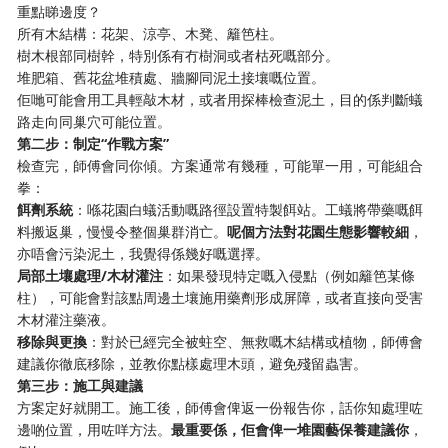
重點睇邊度？
所有木結構：花架、涼亭、木凳、籬笆柱。
樹木根部同樹幹，特別係有冇樹洞或者枯死嘅部分。
堆肥箱、舊花盆堆積處、牆腳同泥土接壤嘅位置。
佢哋可能會用工具輕敲木材，或者用探棒檢查泥土，目的係判斷蟻
路走向同巢穴可能位置。
第二步：制定“作戰方案”
檢查完，師傅會同你傾。方案通常有幾種，可能單一用，可能組合
拳：
餌劑系統
：喺花園白蟻活動嘅路徑設置特製餌站。工蟻將帶藥嘅餌
料搬返巢，慢慢令整個巢群消亡。
呢個方法對花園生態影響較細
，
亦唔會污染泥土，我覺得係幾好嘅選擇。
局部土壤處理/木材灌注
：如果發現特定嘅入侵點（例如籬笆某條
柱），可能會對該點周邊土壤施用藥劑形成屏障，或者直接向受害
木材灌注藥液。
移除與更換
：對於已經完全被蛀空、無救嘅木結構或植物，師傅會
建議你徹底移除，並教你點樣處理木頭，避免殘留蟲害。
第三步：施工與建議
方案定好就開工。施工後，師傅會俾返一份報告你，話你知處理咗
邊啲位置，用咗咩方法。
最重要係，佢會俾一堆園藝保養建議你
，