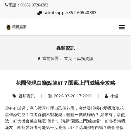
電話：00852 37264282
whatsapp:+852 60540383
蟲類資訊
當前位置：
首页
>
蟲類資訊
花園發現白蟻點算好？園藝上門滅蟻全攻略
蟲類資訊
|
2026-03-20 17:26:01 |
小编
你有冇試過，滿心歡喜打理自己個花園，突然發現棵心愛嘅玫瑰花
莖俾蟲蛀空？或者係個木製花架，輕輕一掂就碎晒？ 如果有，唔使
諗，好大機會係白蟻嘅“傑作”。講起“園藝上門滅白蟻”，好多香港嘅
花友、園藝愛好者可能第一反應係：吓？花園都有白蟻？唔係淨係