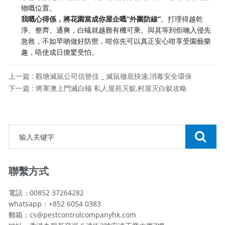
物嘅位置。
我嘅心得係，將花園當成你屋企嘅“外圍防線”
。打理得越乾
淨、整齊、通爽，白蟻就越難有機可乘。與其等到佢哋入侵先
急救，不如早啲做好防禦，咁你先可以真正安心咁享受園藝樂
趣，唔使成日擔驚受怕。
上一篇 : 觀塘滅鼠公司信譽佳 _ 滅鼠徹底快速,消毒安全環保
下一篇 : 將軍澳上門滅白蟻 私人屋苑灭蚁,村屋灭白蚁攻略
聯繫方式
電話：00852 37264282
whatsapp：+852 6054 0383
郵箱：cs@pestcontrolcompanyhk.com