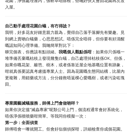
花園，淨係處理屋內，係斬草唔除根，佢哋好快又會由花園再次攻
入屋。
自己動手處理花園白蟻，有冇得諗？
我明，好多花友好鍾意親力親為，覺得自己落手落腳先有樂趣。見
到網上賣啲白蟻藥，心思思想試。唔係完全唔得，但你要有好清醒
嘅認知同心理準備。我哋簡單對比下：
睇完個表，你應該有點頭緒。
我嘅個人觀點係咁
：如果你只係喺一
堆準備丟棄嘅枯枝上發現幾隻白蟻，自己處理掉枯枝係OK。但係，
如果你嘅花架、籬笆、樹木，或者係靠近屋企地基嘅位置有跡象，
咁就真係要認真考慮搵專業人士。因為花園嘅生態同結構，比屋內
更複雜，用錯藥或方法，分分鐘救唔返棵心愛嘅樹，或者污染咗塊
田。
專業園藝滅蟻服務，師傅上門會做啲咩？
如果你決定搵“滅蟲專家”呢類公司上門，個流程通常會好系統化，
唔係淨係噴噴藥咁簡單。等我同你模擬一次：
第一步：全面偵查
師傅唔會一嚟就開工。佢會好似個偵探咁，詳細檢查你成個花園。