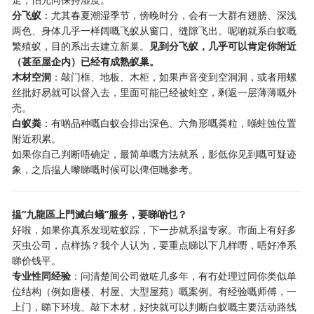
分飞蚁
：尤其春夏潮湿季节，傍晚时分，会有一大群有翅膀、深浅
两色、身体几乎一样阔嘅飞蚁从窗口、缝隙飞出。呢啲就系白蚁嘅
繁殖蚁，目的系出去建立新巢。
见到分飞蚁，几乎可以肯定你附近
（甚至屋企内）已经有成熟蚁巢。
木材空洞
：敲门框、地板、木柜，如果声音变到空洞洞，或者用螺
丝批好易就可以督入去，里面可能已经被蛀空，剩返一层薄薄嘅外
壳。
白蚁粪
：有啲品种嘅白蚁会排出深色、六角形嘅粪粒，喺蛀蚀位置
附近积累。
如果你自己判断唔确定，最简单嘅方法就系，影低你见到嘅可疑迹
象，之后揾人嚟睇嘅时候可以俾佢哋参考。
揾“九龍區上門滅白蟻”服务，要睇啲乜？
好啦，如果你真系发现咗蚁踪，下一步就系揾专家。市面上有好多
灭虫公司，点样拣？我个人认为，要重点睇以下几样嘢，唔好净系
睇价钱平。
专业性同经验
：问清楚间公司做咗几多年，有冇处理过同你类似单
位结构（例如唐楼、村屋、大型屋苑）嘅案例。有经验嘅师傅，一
上门，睇下环境、敲下木材，好快就可以判断白蚁嘅主要活动路线