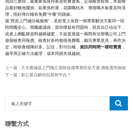
我自己覺得，最重要係保持家居乾爽通風，定期檢查暗角，木製物
品最好離地擺放。如果係村屋，花園嘅枯木、堆積嘅木板要及時清
理，唔好俾白蟻有免費“午餐”同跳板。
搵“西貢上門滅白蟻服務”，某程度上係買一個專業解決方案同一段
時間嘅安心。我嘅建議係，當你懷疑有問題時，與其自己估估下，
或者上網亂睇資料越睇越驚，不如直接搵一兩間有信譽嘅公司上門
做個檢查同報價。檢查好多時都係免費嘅，聽完專業意見，再作決
定，咁樣會穩陣好多。記住，對付白蟻，
資訊同時間一樣咁寶貴
，
越早用正確方法處理，成本同損失就越細。
上一篇 : 天水圍滅鼠上門獨立屋除鼠價專業防鼠方案,價格透明揭秘
下一篇 : 新公屋点解特别易有曱甴？
聯繫方式