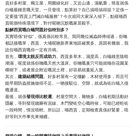
貢好多村屋、獨立屋，周圍綠化好，又近山邊，濕氣重，簡直就係
白蟻最鍾意嘅天堂。一旦發現，點算好？自己搞唔搞得掂？定係一
定要搵“西貢上門滅白蟻服務”？今次就同大家深入傾下，點樣喺西
貢呢個特殊環境下，對付呢啲沉默嘅家居殺手。
點解西貢嘅白蟻問題好似特別多？
其實唔係“好似”，係真係比較常見。我同幾位滅蟲師傅傾過，佢哋
都話接嘅單，西貢、大埔呢啲新界東地區確實多。原因有幾個，我
諗住喺西貢嘅你一定有共鳴。
首先，
環境太靚反而成助力
。西貢多草木，濕度高，白蟻鍾意陰暗
潮濕，呢度就係佢哋嘅天然大溫床。佢哋嘅巢穴可能就喺你花園某
棵樹下，或者屋企附近嘅泥土裡，好容易就蔓延入屋。
其次，
建築結構問題
。好多村屋有一定樓齡，木材使用多，而且可
能早期防蟲措施做得不足。一啲接駁位、空隙，就成為咗白蟻入侵
嘅通道。
最後，就係
發現得比較遲
。村屋空間大，雜物多，白蟻初期活動好
隱蔽，等到發現牆腳有泥線、木門變咗空心嘅時候，可能已經蛀咗
一段時間，情況唔輕。所以話，喺西貢，定期檢查真係好緊要，唔
好等到大件事先來補鑊。
發現白蟻，第一時間應該做咩？千萬唔好做咩！