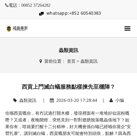
電話：00852 37264282
whatsapp:+852 60540383
蟲類資訊
當前位置：
首页
>
蟲類資訊
西貢上門滅白蟻服務點樣揀先至穩陣？
蟲類資訊
|
2026-03-20 17:28:44 |
小编
住喺西貢嘅你，有冇試過打開木櫃，發現裡面有一堆堆好似泥粉嘅
嘢？又或者，夜晚開燈，突然見到一對對翅膀脫落嘅蟲係地下？如
果你有，咁就要打醒十二分精神，好大機會係白蟻已經喺你屋企“安
營扎寨”。講到滅白蟻，西貢嘅朋友可能會特別頭痕，點解？因為西