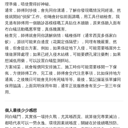
理準備，唔使覺得好神秘。
通常，師傅到埗後，會先同你溝通，了解你發現嘅情況同經過。然
後就開始“偵探”工作。佢哋會好似前面講嘅，用工具仔細檢查。我
見過有師傅用一個聽診器模樣嘅工具貼住木牆聽，原來係聽入面有
冇白蟻活動嘅窸窣聲，真係幾厲害。
檢查完，師傅就會同你講解病情：蟻種係咩（通常西貢多係家白
蚁），源頭可能來自邊度（花園定係隔壁），同埋有幾嚴重。然
後，佢會提出方案。例如，如果係從地下入侵，可能需要喺屋外土
壤做屏障處理；如果已經入侵木結構，可能要鑽孔灌注藥劑；如果
想減低用藥，可以設置白蟻監測餌站。
方案傾妥，就會報價同安排施工。施工時你可能需要移開一下傢
俬，方便師傅工作。完工後，師傅會交代注意事項，比如保持地方
通風，之後幾日可能會見到有死蟻等等。最後，緊記攞返張單據同
保用協議，上面寫明保用年期，通常正規服務會有至少一至三年保
用。
個人最後少少感想
同白蟻鬥，其實係一場持久戰，尤其喺西貢。就算做完專業滅治，
都唔代表可以一勞永逸。環境因素就喺度，關鍵在於後續嘅預防。