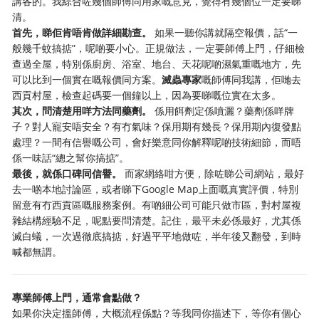
講各的。我綜合咗幾個師傅同用家嘅意見，覺得有幾個位一定要睇
清。
首先，睇佢肯唔肯做詳細勘查。
如果一聽你講就隔空報價，話“一
般幾千蚊搞掂”，呢啲要小心。正規做法，一定要師傅上門，仔細檢
查過全屋，特別係廚房、浴室、地台、天花呢啲濕氣重嘅地方，先
可以比到一個實在嘅報價同方案。
滅蟲專家
嘅師傅同我講，佢哋去
西貢村屋，檢查起碼要一個鐘以上，因為要睇嘅位實在太多。
其次，問清楚用咩方法同藥劑。
係用餌劑定係噴灑？藥劑係咩牌
子？對人寵安唔安全？有冇氣味？保用期有幾長？保用期內復發點
處理？一間有信譽嘅公司，會好樂意同你解釋呢啲技術細節，而唔
係一味話“總之幫你搞掂”。
最後，就係口碑同信譽。
而家網絡咁方便，除咗睇公司網站，最好
去一啲本地討論區，或者睇下Google Map上面嘅真實評價，特別
留意有冇西貢區嘅服務案例。有啲細公司可能只做市區，對村屋複
雜結構經驗不足，呢點要問清楚。記住，最平未必係最好，尤其係
滅白蟻，一次過徹底搞掂，好過平平地做咗，半年後又翻發，到時
喊都無謂。
專業師傅上門，通常會點做？
如果你決定搵師傅，大概流程係點？等我同你描述下，等你有個心