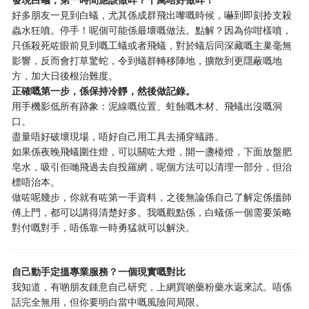
好多朋友一見到白蟻，尤其係成群飛出嚟嘅時候，嚇到即刻拎支殺
蟲水狂噴。停手！呢個可能係最壞嘅做法。點解？因為你咁樣噴，
只係殺死咗眼前見到嘅工蟻或者飛蟻，對於蟻后同深藏嘅主巢毫無
影響，反而會打草驚蛇，令到蟻群轉移陣地，擴散到更隱蔽嘅地
方，加大日後根治難度。
正確嘅第一步，係保持冷靜，然後做記錄。
用手機影低所有跡象：泥線嘅位置、蛀蝕嘅木材、飛蟻出沒嘅洞
口。
盡量唔好破壞現場，唔好自己用工具去捅穿蟻路。
如果係夜晚飛蟻圍住燈，可以關咗大燈，開一盞檯燈，下面放盤肥
皂水，吸引佢哋飛過去自投羅網，呢個方法可以清理一部分，但治
標唔治本。
做咗呢幾步，你就有咗第一手資料，之後無論係自己了解定係搵師
傅上門，都可以講得清楚好多。我嘅觀點係，白蟻係一個需要策略
對付嘅對手，唔係靠一時勇猛就可以解決。
自己動手定搵專業服務？一個現實嘅對比
我知道，有啲朋友鍾意自己研究，上網買啲藥粉藥水返來試。唔係
話完全無用，但你要明白當中嘅風險同局限。