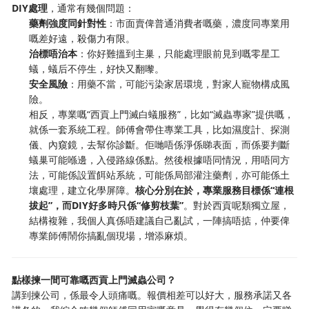
DIY處理
，通常有幾個問題：
藥劑強度同針對性
：市面賣俾普通消費者嘅藥，濃度同專業用
嘅差好遠，殺傷力有限。
治標唔治本
：你好難搵到主巢，只能處理眼前見到嘅零星工
蟻，蟻后不停生，好快又翻嚟。
安全風險
：用藥不當，可能污染家居環境，對家人寵物構成風
險。
相反，專業嘅“西貢上門滅白蟻服務”，比如“滅蟲專家”提供嘅，
就係一套系統工程。師傅會帶住專業工具，比如濕度計、探測
儀、內窺鏡，去幫你診斷。佢哋唔係淨係睇表面，而係要判斷
蟻巢可能喺邊，入侵路線係點。然後根據唔同情況，用唔同方
法，可能係設置餌站系統，可能係局部灌注藥劑，亦可能係土
壤處理，建立化學屏障。
核心分別在於，專業服務目標係“連根
拔起”，而DIY好多時只係“修剪枝葉”
。對於西貢呢類獨立屋，
結構複雜，我個人真係唔建議自己亂試，一陣搞唔掂，仲要俾
專業師傅鬧你搞亂個現場，增添麻煩。
點樣揀一間可靠嘅西貢上門滅蟲公司？
講到揀公司，係最令人頭痛嘅。報價相差可以好大，服務承諾又各