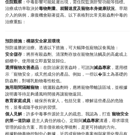
住院觀察
：中毒影響可能延遲出現，需住院監測肝腎功能等指標。
治療成功率取決於
毒物劑量、就醫速度及寵物本身健康狀況
。早期
介入的病例，康復機會顯著提高。以下表格對比常見殺蟲劑中毒的
治療重點：
預防措施：構築安全家居環境
預防遠勝於治療。透過以下措施，可大幅降低寵物誤食風險：
安全儲存
：將所有殺蟲劑、清潔劑存放在寵物無法觸及的高處或上
鎖櫃中。使用後立即蓋緊並歸位。
選擇寵物友善產品
：在防治家居害蟲時，可諮詢
滅蟲專家
，選用標
示「寵物安全」或天然成分的產品。例如，一些以�藻土為基礎的
防蟲劑，對哺乳動物毒性較低。
施用期間隔離寵物
：噴灑殺蟲劑時，應將寵物帶離該區域，並根據
說明書等待足夠通風時間後再讓寵物返回。
教育家庭成員
：確保所有家人，包括兒童，瞭解這些產品的危險
性，並養成隨手收好的習慣。
個人見解
：許多中毒事件源於主人的疏忽。我認為，打造
寵物安全
的第一道防線
是主人責任的核心。定期與
滅蟲專家
溝通，尋求環境
管理的綜合方案，而非僅依賴化學噴劑，是更可持續的方向。
根據動物毒物控制中心數據，近四成寵物中毒案例與家用化學品有