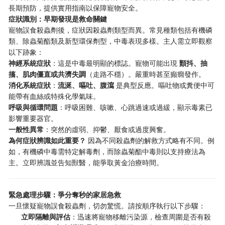
長期預防，提供實用指南以保障寵物安全。
症狀識別：早期發現是救命關鍵
寵物誤食殺蟲劑後，症狀因殺蟲劑類型而異。常見種類包括有機磷
類、除蟲菊酯類及新型環保劑型，中毒表現多樣。主人需立即觀察
以下跡象：
神經系統症狀
：這是中毒最明顯的標誌。寵物可能出現
顫抖、抽
搐、肌肉僵直或共濟失調
（走路不穩）。嚴重時甚至癲癇發作。
消化系統症狀
：
流涎、嘔吐、腹瀉
是典型反應。嘔吐物或糞便中可
能帶有血絲或特殊化學氣味。
呼吸與循環問題
：呼吸困難、咳嗽、心跳過速或過緩，顯示毒素已
影響重要器官。
一般性異常
：突然的虛弱、抑鬱、厭食或過度興奮。
為何症狀辨識如此重要？
因為不同殺蟲劑的解救方式略有不同。例
如，有機磷中毒需特定解毒劑，而除蟲菊酯中毒則以支持療法為
主。立即辨識並告知獸醫，能爭取黃金治療時間。
緊急處理步驟：爭分奪秒的家居急救
一旦懷疑寵物誤食殺蟲劑，切勿驚慌。請按順序執行以下步驟：
立即隔離與評估
：迅速將寵物移離污染源，檢查周圍是否有殺