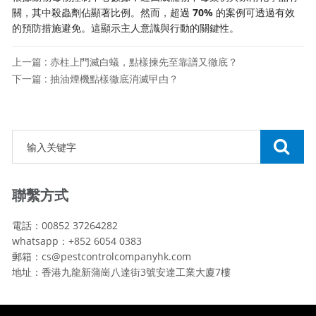
關，其中殺蟲劑佔顯著比例。然而，超過
70%
的案例可透過有效
的預防措施避免。這顯示主人意識與行動的關鍵性。
上一篇 : 赤柱上門滅白蟻，點樣揀先至靠譜又徹底？
下一篇 : 抽油煙機點樣徹底消滅曱甴？
聯繫方式
電話：00852 37264282
whatsapp：+852 6054 0383
郵箱：cs@pestcontrolcompanyhk.com
地址：香港九龍新蒲崗八達街3號安達工業大廈7樓