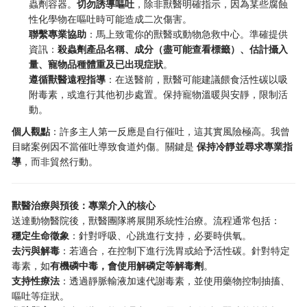
蟲劑容器。
切勿誘導嘔吐
，除非獸醫明確指示，因為某些腐蝕
性化學物在嘔吐時可能造成二次傷害。
聯繫專業協助
：馬上致電你的獸醫或動物急救中心。準確提供
資訊：
殺蟲劑產品名稱、成分（盡可能查看標籤）、估計攝入
量、寵物品種體重及已出現症狀
。
遵循獸醫遠程指導
：在送醫前，獸醫可能建議餵食活性碳以吸
附毒素，或進行其他初步處置。保持寵物溫暖與安靜，限制活
動。
個人觀點
：許多主人第一反應是自行催吐，這其實風險極高。我曾
目睹案例因不當催吐導致食道灼傷。關鍵是
保持冷靜並尋求專業指
導
，而非貿然行動。
獸醫治療與預後：專業介入的核心
送達動物醫院後，獸醫團隊將展開系統性治療。流程通常包括：
穩定生命徵象
：針對呼吸、心跳進行支持，必要時供氧。
去污與解毒
：若適合，在控制下進行洗胃或給予活性碳。針對特定
毒素，如
有機磷中毒，會使用解磷定等解毒劑
。
支持性療法
：透過靜脈輸液加速代謝毒素，並使用藥物控制抽搐、
嘔吐等症狀。