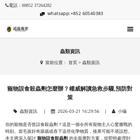
電話：00852 37264282
whatsapp:+852 60540383
蟲類資訊
當前位置：
首页
>
蟲類資訊
寵物誤食殺蟲劑怎麼辦？權威解讀急救步驟,預防對
策
蟲類資訊
|
2026-03-21 16:29:56 |
小编
你的寵物是否曾誤食殺蟲劑？這是一個令所有寵物主人心驚膽戰的
時刻。當毛孩好奇舔舐或吞下這些化學物質，後果可能不堪設想。
本文將深入探討
寵物誤食殺蟲劑
的全面應對方案，從即時處理到