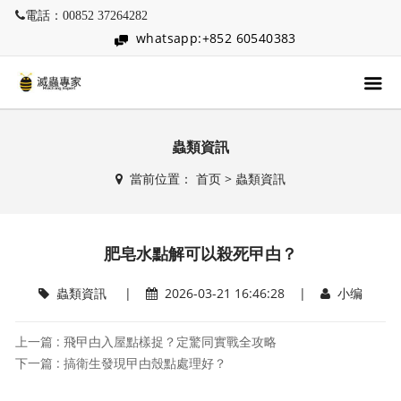
電話：00852 37264282
whatsapp:+852 60540383
蟲類資訊
當前位置：
首页
>
蟲類資訊
肥皂水點解可以殺死曱甴？
蟲類資訊
|
2026-03-21 16:46:28 |
小编
上一篇 : 飛曱甴入屋點樣捉？定驚同實戰全攻略
下一篇 : 搞衛生發現曱甴殼點處理好？