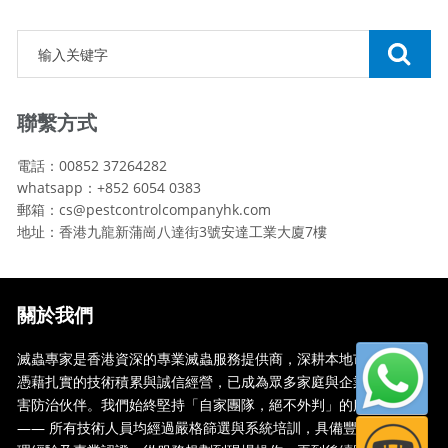
聯繫方式
電話：00852 37264282
whatsapp：+852 6054 0383
郵箱：cs@pestcontrolcompanyhk.com
地址：香港九龍新蒲崗八達街3號安達工業大廈7樓
關於我們
滅蟲專家是香港資深的專業滅蟲服務提供商，深耕本地市場多年，
憑藉扎實的技術積累與誠信經營，已成為眾多家庭與企業信賴的蟲
害防治伙伴。我們始終堅持「自家團隊，絕不外判」的服務承諾
—— 所有技術人員均經過嚴格篩選與系統培訓，具備豐富的現場處