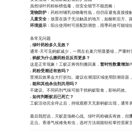
虽然绿叶药粉标榜低毒，但安全细节不能忽略：
​宠物防护​
​：药粉对哺乳动物毒性低，但仍应避免直接接
​儿童安全​
​：放置在孩子无法触及的地方，如橱柜后方、
​环境提示​
​：阳台使用时可搭配防潮垫，雨季药效可能缩
条常见问题
​. 绿叶药粉多久见效？​
通常-天可见蚂蚁减少，一周左右巢穴明显萎缩，严重时
​. 蚂蚁为什么搬药粉后反而更多？​
这是正常现象！工蚁正将饵剂搬回巢，​
​暂时性数量增加​
​. 药粉受潮还有效吗？​
受潮后效果会大打折扣。建议在潮湿区域使用防潮容器
​. 能和其他杀虫剂共用吗？​
不建议。不同药剂气味可能干扰蚂蚁取食，影响药效。
​. 如何判断蚁后已死亡？​
工蚁活动完全停止后，持续观察天无新蚂蚁出现，通常
最后我想说，灭蚁是场耐心战。绿叶药粉确实有效，但​
​
足点。香港气候难免有虫，选对方法就能轻松掌控居家