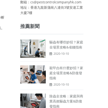
郵箱：cs@pestcontrolcompanyhk.com
地址：香港九龍新蒲崗八達街3號安達工業
大廈7樓
分析
推薦新聞
巢。
驅蟲有哪些妙招？家庭
全場景攻略&省錢指南
2020-10-10
殺曱甴有什麼妙招？家
庭全場景攻略&防復發
指南
2020-10-10
除蟲全攻略：家庭與商
業高效驅蟲方案&防復
發指南