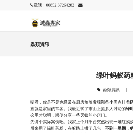
電話：00852 37264282
蟲類資訊
绿叶蚂蚁药
蟲類資訊
|
哎呀，你是不是也经常在厨房角落发现那些小黑点排着队
直就是家里的常客。我最近试了市面上挺多人讨论的​
​绿
么用才聪明，顺便分享一些灭蚁的小窍门。
先讲个实际案例吧。我家上个月阳台突然出现一堆红蚂
后来用了绿叶药粉，在蚁路上撒了几包，​
​不到一星期，