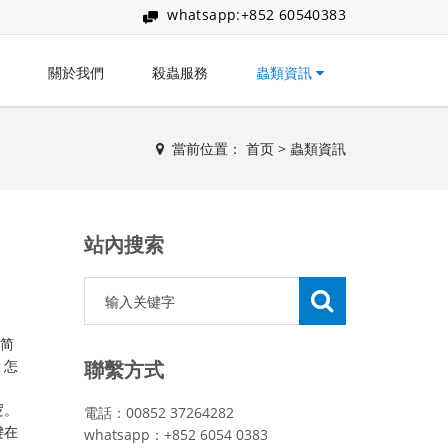
whatsapp:+852 60540383
關於我們
殺蟲服務
蟲類資訊
當前位置：
首页
>
蟲類資訊
站內搜索
蚁简
、怎
聯繫方式
逻。
電話：00852 37264282
键在
whatsapp：+852 6054 0383