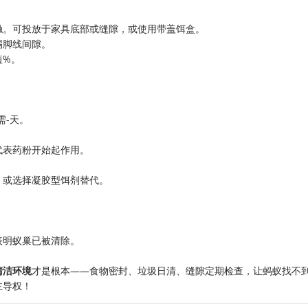
触。可投放于家具底部或缝隙，或使用带盖饵盒。
踢脚线间隙。
短%。
需-天。
​代表药粉开始起作用。
，或选择凝胶型饵剂替代。
表明蚁巢已被清除。
清洁环境​
​才是根本——食物密封、垃圾日清、缝隙定期检查，让蚂蚁找不
主导权！