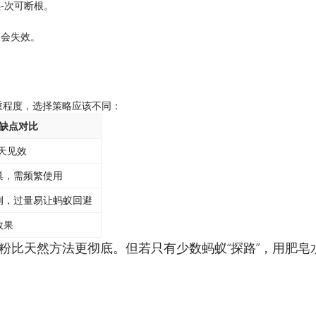
-次可断根。
反会失效。
。
重程度，选择策略应该不同：
优缺点对比​
天见效
巢，需频繁使用
例，过量易让蚂蚁回避
效果
药粉比天然方法更彻底。但若只有少数蚂蚁“探路”，用肥皂