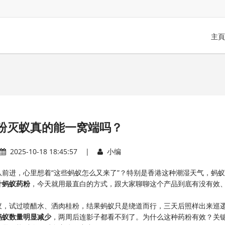
主頁
粉灭蚁真的能一窝端吗？
2025-10-18 18:45:57 |
小编
前进，心里想着“这些蚂蚁怎么又来了”？特别是香港这种潮湿天气，蚂
叶蚂蚁药粉​
​，今天就用最直白的方式，跟大家聊聊这个产品到底有没有效
蚁，试过喷醋水、洒肉桂粉，结果蚂蚁只是绕道而行，三天后照样出来巡
蚂蚁数量明显减少​
​，两周后连影子都看不到了。为什么这种药粉有效？关