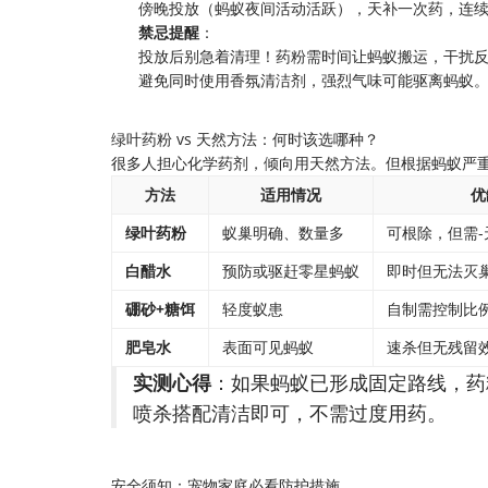
傍晚投放（蚂蚁夜间活动活跃），天补一次药，连续
​禁忌提醒​
​：
投放后别急着清理！药粉需时间让蚂蚁搬运，干扰
避免同时使用香氛清洁剂，强烈气味可能驱离蚂蚁
绿叶药粉 vs 天然方法：何时该选哪种？
很多人担心化学药剂，倾向用天然方法。但根据蚂蚁严
​方法​
​适用情况​
​
​绿叶药粉​
蚁巢明确、数量多
可根除，但需-
​白醋水​
预防或驱赶零星蚂蚁
即时但无法灭
​硼砂+糖饵​
轻度蚁患
自制需控制比
​肥皂水​
表面可见蚂蚁
速杀但无残留
​实测心得​
​：如果蚂蚁已形成固定路线，
喷杀搭配清洁即可，不需过度用药。
安全须知：宠物家庭必看防护措施