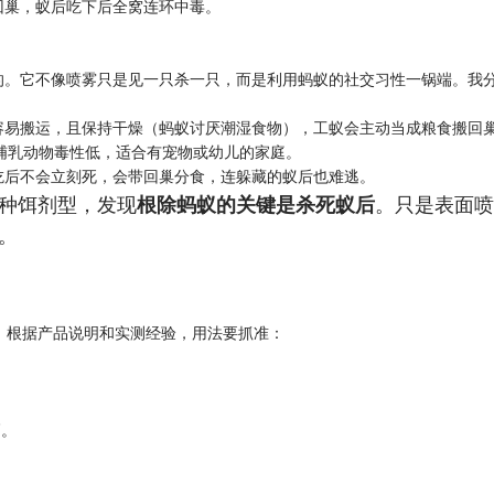
回巢，蚁后吃下后全窝连环中毒。
的。它不像喷雾只是见一只杀一只，而是利用蚂蚁的社交习性一锅端。我
蚁容易搬运，且保持干燥（蚂蚁讨厌潮湿食物），工蚁会主动当成粮食搬回
对哺乳动物毒性低，适合有宠物或幼儿的家庭。
吃后不会立刻死，会带回巢分食，连躲藏的蚁后也难逃。
种饵剂型，发现​
​根除蚂蚁的关键是杀死蚁后​
​。只是表面喷
。
了！根据产品说明和实测经验，用法要抓准：
高。