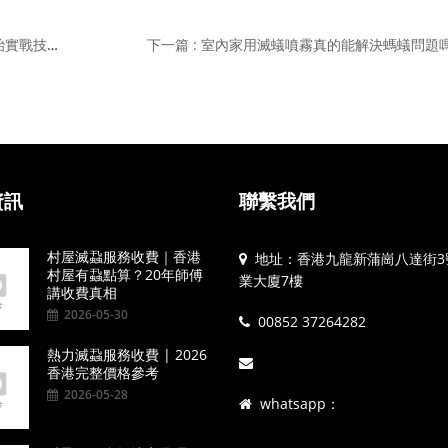
上一篇 : 農業專用滅蟻農藥｜作物安全用藥指南,農地防治實戰技巧
下一篇 : 室內家用滅蟻噴霧真的能解決螞蟻問題
資訊
聯繫我們
村屋滅蝨服務收費｜香港
地址：香港九龍新蒲崗八達街3
村屋有蝨點算？20年師傅
業大廈7樓
講收費真相
2026-05-30
00852 37264282
熱力滅蝨服務收費 | 2026
香港完整價格參考
2026-05-28
whatsapp：