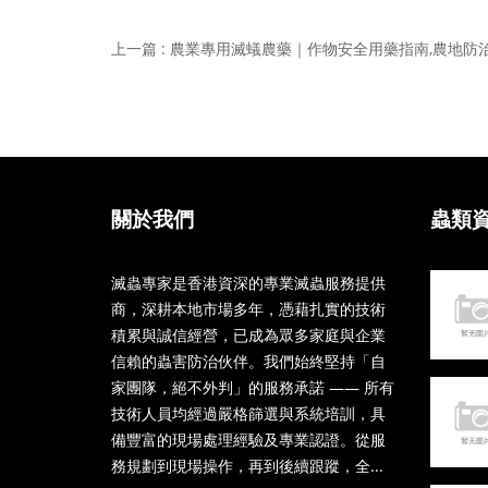
關於我們
蟲類
滅蟲專家是香港資深的專業滅蟲服務提供
商，深耕本地市場多年，憑藉扎實的技術
積累與誠信經營，已成為眾多家庭與企業
信賴的蟲害防治伙伴。我們始終堅持「自
家團隊，絕不外判」的服務承諾 —— 所有
技術人員均經過嚴格篩選與系統培訓，具
備豐富的現場處理經驗及專業認證。從服
務規劃到現場操作，再到後續跟蹤，全...