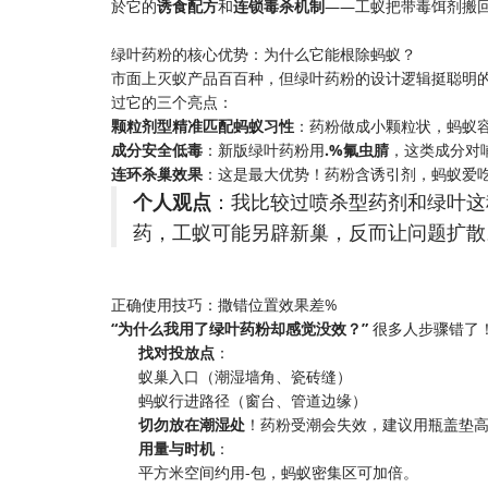
於它的​
​诱食配方​
​和​
​连锁毒杀机制​
​——工蚁把带毒饵剂搬
绿叶药粉的核心优势：为什么它能根除蚂蚁？
市面上灭蚁产品百百种，但绿叶药粉的设计逻辑挺聪明
过它的三个亮点：
​颗粒剂型精准匹配蚂蚁习性​
​：药粉做成小颗粒状，蚂
​成分安全低毒​
​：新版绿叶药粉用​
​.%氟虫腈​
​，这类成分
​连环杀巢效果​
​：这是最大优势！药粉含诱引剂，蚂蚁爱
​个人观点​
​：我比较过喷杀型药剂和绿叶这
药，工蚁可能另辟新巢，反而让问题扩散
正确使用技巧：撒错位置效果差%
​“为什么我用了绿叶药粉却感觉没效？”​
​ 很多人步骤错
​找对投放点​
​：
蚁巢入口（潮湿墙角、瓷砖缝）
蚂蚁行进路径（窗台、管道边缘）
​切勿放在潮湿处​
​！药粉受潮会失效，建议用瓶盖垫
​用量与时机​
​：
平方米空间约用-包，蚂蚁密集区可加倍。