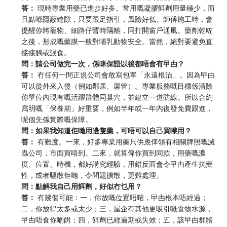
答：
現時專業用藥已進步好多。常用嘅凝膠餌劑用量極少，而
且點喺隱蔽縫隙，只要跟足指引，風險好低。師傅施工時，會
提醒你將寵物、細路仔暫時隔離，同打開窗戶通風。藥劑乾咗
之後，形成嘅藥膜一般對哺乳動物安全。當然，絕對要避免直
接接觸或誤食。
問：請公司做完一次，係咪保證以後都唔會有曱甴？
答：
冇任何一間正規公司會敢寫包單「永遠根治」。因為曱甴
可以從外來入侵（例如鄰居、渠管）。專業服務嘅目標係清除
你單位內現有嘅活躍群體同巢穴，並建立一道防線。所以合約
寫明嘅「保養期」好重要，例如半年或一年內復發免費跟進，
呢個先係實際嘅保障。
問：如果我知道佢哋用邊隻藥，可唔可以自己買嚟用？
答：
有難度。一來，好多專業用藥只供應俾領有相關牌照嘅滅
蟲公司，市面買唔到。二來，就算俾你買到同款，用藥嘅濃
度、位置、時機，都好講究經驗，用錯反而會令曱甴產生抗藥
性，或者驅散佢哋，令問題擴散，更難處理。
問：點解我自己用餌劑，好似冇乜用？
答：
有幾個可能：一，你放嘅位置唔啱，曱甴根本唔經過；
二，你放得太多或太少；三，屋企有其他更吸引嘅食物水源，
曱甴唔食你啲餌；四，餌劑已經過期或失效；五，該曱甴群體