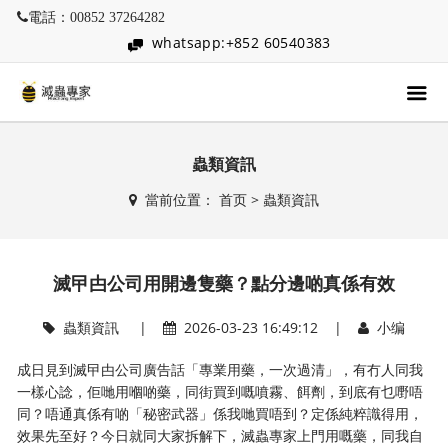
電話：00852 37264282
whatsapp:+852 60540383
蟲類資訊
當前位置：
首页
>
蟲類資訊
滅曱甴公司用開邊隻藥？點分邊啲真係有效
蟲類資訊
|
2026-03-23 16:49:12 |
小编
成日見到滅曱甴公司廣告話「專業用藥，一次過清」，有冇人同我
一樣心諗，佢哋用嗰啲藥，同街買到嘅噴霧、餌劑，到底有乜嘢唔
同？唔通真係有啲「秘密武器」係我哋買唔到？定係純粹識得用，
效果先至好？今日就同大家拆解下，滅蟲專家上門用嘅藥，同我自