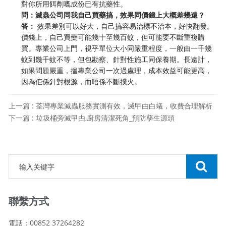
對你所用餌劑嘅成份已有抗藥性。
問：滅蟲公司同我自己買藥搞，效果同價錢上大概差幾遠？
答：
效果差別可以好大，自己搞容易治標不治本，好快翻發。
價錢上，自己買藥可能幾十至幾百蚊，但可能要不斷重複購
買。專業公司上門，視乎單位大小同嚴重程度，一般由一千幾
蚊到幾千蚊不等，但包勘察、針對性施工同保養期。長遠計，
如果問題嚴重，搵專業公司一次過處理，成本效益可能更高，
因為佢係針對根源，而唔係不斷撲火。
上一篇 : 荃灣專業滅蟲服務實測有效，滅曱甴白蟻，收費合理解析
下一篇 : 垃圾桶旁滅曱甴,廚房清潔死角_預防孳生源頭
聯繫方式
電話：00852 37264282