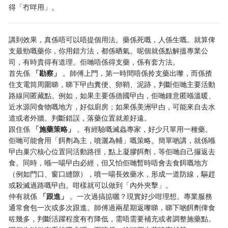
得「冇咩用」。
講到效果，真係唔可以唔提個用法。藥係死嘅，人係生嘅。就算俾
支最勁嘅藥你，你用錯方法，都係晒氣。呢個就係點解搵專業公
司，有時貴得有道理。佢哋唔係得支藥，係有套方法。
首先係
「勘察」
。師傅上門，第一時間唔係拎支藥出嚟，而係揸
住支電筒周圍睇，睇下曱甴糞便、卵鞘、泥跡，判斷佢哋主要活動
路線同匿藏點。例如，如果主要係德國曱甴，佢哋鍾意匿喺溫暖、
近水源同食物嘅地方，好似廚房；如果係美洲曱甴，可能來自去水
道或者外牆。判斷錯誤，落藥位置就差好遠。
跟住係
「施藥策略」
。有經驗嘅滅蟲專家，好少只單用一種藥。
佢哋可能會用「餌劑為主，噴灑為輔」嘅策略。簡單啲講，就係喺
曱甴巢穴核心位置同活動路徑，點上凝膠餌劑，等佢哋自己攞返去
食。同時，喺一啺曱甴必經，但又怕佢哋暫時唔會去食餌嘅地方
（例如門口、窗口縫隙），噴一啺長效藥水，形成一道防線，驅趕
或殺滅過路嘅曱甴。咁樣就可以做到「內外夾擊」。
仲有就係
「跟進」
。一次過搞掂曬？現實好少咁理想。專業服務
通常會包一次或多次跟進。師傅過兩星期返嚟睇，睇下啲餌劑俾食
咗幾多，判斷活躍程度有冇降低，需唔需要補充或者調整施藥點。