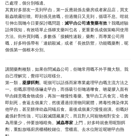
己處理，個分別喺邊。
其實好多朋友一見到曱甴，第一反應就係去藥房或者家品店，買支
殺蟲噴霧狂噴。即刻係見效嘅，但過幾日又見到，循環不息。咁就
引伸出我哋今日要探討嘅問題：
滅曱甴公司邊隻藥有效
？我嘅經驗
話俾我知，有效唔單止係睇支藥叫乜名，更重要係成個策略同使用
方法。街外買到嘅，多數係「接觸性速殺」藥劑，而專業公司用
嘅，好多時係帶有「連鎖殺滅」或者「長效防禦」功能嘅藥劑，呢
個係第一個根本分別。
講開藥劑種類，如果你問滅蟲公司，佢哋常用嘅不外乎幾大類。我
自己理解完，覺得可以咁樣分。
第一類，
凝膠餌劑
。呢個可以話係而家專業處理曱甴嘅主流方法之
一。佢嘅原理唔係嚇走曱甴，而係吸引佢哋過嚟食。啲凝膠入面有
曱甴鍾意嘅食物成份，再加一種慢性毒藥。隻曱甴工兵食完，唔會
即刻死，會返去個巢穴，然後通過排泄物同屍體，將毒性傳染俾其
他曱甴，甚至餵俾幼蟲同蟻后食。最後成個巢穴慢慢崩潰。佢嘅好
處係針對性強，可以殺滅隱藏巢穴，而且對人同寵物相對安全，因
為用量少，仲要放喺暗角。
滅蟲專家
上門，好多時就會用呢類餌
劑，重點放喺廚房櫃桶較鏈位、雪櫃底、去水位附近呢啲曱甴熱
點。