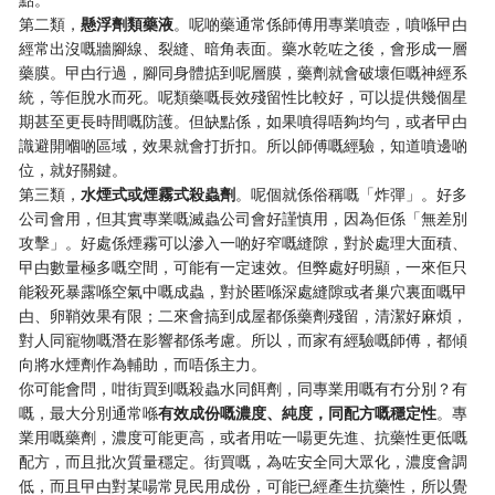
第二類，
懸浮劑類藥液
。呢啲藥通常係師傅用專業噴壺，噴喺曱甴
經常出沒嘅牆腳線、裂縫、暗角表面。藥水乾咗之後，會形成一層
藥膜。曱甴行過，腳同身體掂到呢層膜，藥劑就會破壞佢嘅神經系
統，等佢脫水而死。呢類藥嘅長效殘留性比較好，可以提供幾個星
期甚至更長時間嘅防護。但缺點係，如果噴得唔夠均勻，或者曱甴
識避開嗰啲區域，效果就會打折扣。所以師傅嘅經驗，知道噴邊啲
位，就好關鍵。
第三類，
水煙式或煙霧式殺蟲劑
。呢個就係俗稱嘅「炸彈」。好多
公司會用，但其實專業嘅滅蟲公司會好謹慎用，因為佢係「無差別
攻擊」。好處係煙霧可以滲入一啲好窄嘅縫隙，對於處理大面積、
曱甴數量極多嘅空間，可能有一定速效。但弊處好明顯，一來佢只
能殺死暴露喺空氣中嘅成蟲，對於匿喺深處縫隙或者巢穴裏面嘅曱
甴、卵鞘效果有限；二來會搞到成屋都係藥劑殘留，清潔好麻煩，
對人同寵物嘅潛在影響都係考慮。所以，而家有經驗嘅師傅，都傾
向將水煙劑作為輔助，而唔係主力。
你可能會問，咁街買到嘅殺蟲水同餌劑，同專業用嘅有冇分別？有
嘅，最大分別通常喺
有效成份嘅濃度、純度，同配方嘅穩定性
。專
業用嘅藥劑，濃度可能更高，或者用咗一啺更先進、抗藥性更低嘅
配方，而且批次質量穩定。街買嘅，為咗安全同大眾化，濃度會調
低，而且曱甴對某啺常見民用成份，可能已經產生抗藥性，所以覺