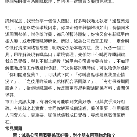
呢個先叫做有系統嘅處理，而唔係一鎗頭買支藥噴完就算。
講到呢度，我想分享一個個人觀點。好多時我哋太執著「邊隻藥最
勁」，但忽略咗個環境因素。你屋企如果雜物堆積如山，食物同水
源周圍都係，咁你落咩藥，都只係暫時壓制，好快又會有新嘅曱甴
搬入嚟，或者殘留嘅卵孵化。所以，滅蟲公司做完工程，一定會叫
你做好清潔同堵塞裂縫，呢啲先係治本嘅方法。藥，只係一個工
具，用嚟解決現有嘅蟲口；環境管理，先係防止佢哋再嚟嘅關鍵。
我自己覺得，與其不斷上網搜「滅曱甴公司邊隻藥有效」，不如理
解佢哋成個工作嘅邏輯係點。下次你咨詢嘅時候，可以唔係淨係問
「你用開邊隻藥？」，可以試下問：「你哋會點樣檢查我屋企情
況？」、「之後用咩策略，點樣配合唔同藥？」、「有冇保養期同
跟進？」，從佢哋嘅回答，你反而更容易判斷邊間係有料，邊間係
求其。
市面上資訊太雜，有啲公司可能吹到支藥好勁，但其實手法好粗
疏。有啲就老老實實，肯同你解釋成個流程。藥係重要，但用藥嘅
人同套方法，更重要。呢個就係我成日覺得，專業服務嘅價值所
在。
常見問題
問：滅蟲公司用嘅藥係咪好毒，對小朋友同寵物危險？