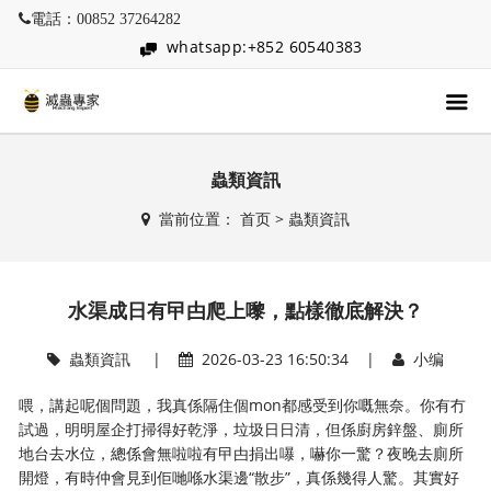
電話：00852 37264282
whatsapp:+852 60540383
蟲類資訊
當前位置：
首页
>
蟲類資訊
水渠成日有曱甴爬上嚟，點樣徹底解決？
蟲類資訊
|
2026-03-23 16:50:34 |
小编
喂，講起呢個問題，我真係隔住個mon都感受到你嘅無奈。你有冇
試過，明明屋企打掃得好乾淨，垃圾日日清，但係廚房鋅盤、廁所
地台去水位，總係會無啦啦有曱甴捐出嚗，嚇你一驚？夜晚去廁所
開燈，有時仲會見到佢哋喺水渠邊“散步”，真係幾得人驚。其實好