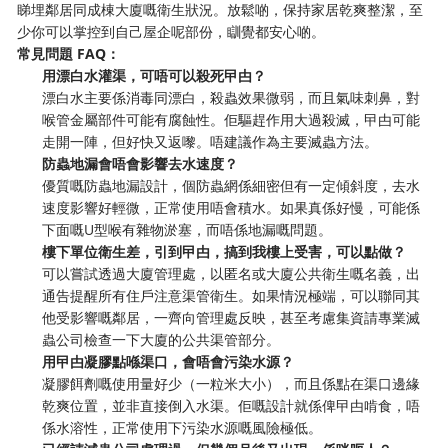
睇埋鄰居同成棟大廈嘅衛生狀況。放鬆啲，保持家居乾爽整潔，至
少你可以掌控到自己屋企呢部份，瞓覺都安心啲。
常見問題 FAQ：
用漂白水灌渠，可唔可以殺死曱甴？
漂白水主要係消毒同漂白，殺蟲效果微弱，而且氣味刺鼻，對
喉管金屬部件可能有腐蝕性。佢驅趕作用大過殺滅，曱甴可能
走開一陣，但好快又返嚟。唔建議作為主要滅蟲方法。
防蟲地漏會唔會影響去水速度？
優質嘅防蟲地漏設計，個防蟲網係細密但有一定傾斜度，去水
速度影響好輕微，正常使用唔會積水。如果真係好慢，可能係
下面嘅U型喉有雜物淤塞，而唔係地漏嘅問題。
樓下單位衛生差，引到曱甴，搞到我樓上受害，可以點做？
可以嘗試透過大廈管理處，以匿名或大廈公共衛生嘅名義，出
通告提醒所有住戶注意渠管衛生。如果情況極端，可以聯同其
他受影響嘅鄰居，一齊向管理處反映，甚至考慮集資請專業滅
蟲公司檢查一下大廈的公共渠管部分。
用曱甴凝膠點喺渠口，會唔會污染水源？
凝膠餌劑嘅使用量好少（一粒米大小），而且係點在渠口邊緣
乾爽位置，並非直接倒入水渠。佢嘅設計就係俾曱甴啃食，唔
係水溶性，正常使用下污染水源嘅風險極低。