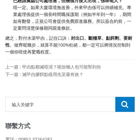
已經請滅蟲公司處理過，但幾個月後又出現，係咪呃人？
唔一定。如果大廈環境無改善，外來曱甴係可以持續補充。專
業處理係提供一個長時間嘅保護期（例如半年到一年），期間
如有翻發，正規公司會提供免費跟進服務。所以簽合約前，一
定要問清楚保修期同跟進條款。
總之，對付水渠曱甴，記住口訣：
封出口、斷糧草、點餌劑、要耐
性
。做齊呢幾步，就算不能100%杜絕，都一定可以將情況控制到
一個你唔使再驚嘅程度。
上一篇 : 曱甴點都滅唔清？呢份懶人包可能幫到你
下一篇 : 滅曱甴膠餌點樣用先至最有效？
聯繫方式
電話：00852 37264282