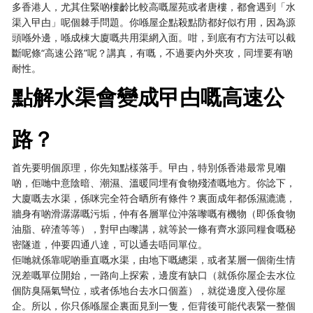
多香港人，尤其住緊啲樓齡比較高嘅屋苑或者唐樓，都會遇到「水
渠入曱甴」呢個棘手問題。你喺屋企點殺點防都好似冇用，因為源
頭喺外邊，喺成棟大廈嘅共用渠網入面。咁，到底有冇方法可以截
斷呢條“高速公路”呢？講真，有嘅，不過要內外夾攻，同埋要有啲
耐性。
點解水渠會變成曱甴嘅高速公
路？
首先要明個原理，你先知點樣落手。曱甴，特別係香港最常見嗰
啲，佢哋中意陰暗、潮濕、溫暖同埋有食物殘渣嘅地方。你諗下，
大廈嘅去水渠，係咪完全符合晒所有條件？裏面成年都係濕漉漉，
牆身有啲滑潺潺嘅污垢，仲有各層單位沖落嚟嘅有機物（即係食物
油脂、碎渣等等），對曱甴嚟講，就等於一條有齊水源同糧食嘅秘
密隧道，仲要四通八達，可以通去唔同單位。
佢哋就係靠呢啲垂直嘅水渠，由地下嘅總渠，或者某層一個衛生情
況差嘅單位開始，一路向上探索，邊度有缺口（就係你屋企去水位
個防臭隔氣彎位，或者係地台去水口個蓋），就從邊度入侵你屋
企。所以，你只係喺屋企裏面見到一隻，佢背後可能代表緊一整個