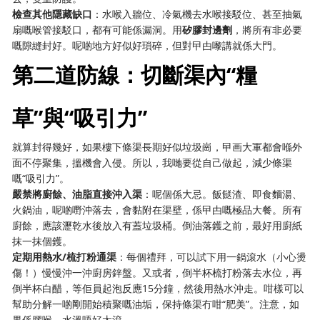
檢查其他隱藏缺口
：水喉入牆位、冷氣機去水喉接駁位、甚至抽氣
扇嘅喉管接駁口，都有可能係漏洞。用
矽膠封邊劑
，將所有非必要
嘅隙縫封好。呢啲地方好似好瑣碎，但對曱甴嚟講就係大門。
第二道防線：切斷渠內“糧
草”與“吸引力”
就算封得幾好，如果樓下條渠長期好似垃圾崗，曱画大軍都會喺外
面不停聚集，搵機會入侵。所以，我哋要從自己做起，減少條渠
嘅“吸引力”。
嚴禁將廚餘、油脂直接沖入渠
：呢個係大忌。飯餸渣、即食麵湯、
火鍋油，呢啲嘢沖落去，會黏附在渠壁，係曱甴嘅極品大餐。所有
廚餘，應該瀝乾水後放入有蓋垃圾桶。倒油落鑊之前，最好用廚紙
抹一抹個鑊。
定期用熱水/梳打粉通渠
：每個禮拜，可以試下用一鍋滾水（小心燙
傷！）慢慢沖一沖廚房鋅盤。又或者，倒半杯梳打粉落去水位，再
倒半杯白醋，等佢員起泡反應15分鐘，然後用熱水沖走。咁樣可以
幫助分解一啲剛開始積聚嘅油垢，保持條渠冇咁“肥美”。注意，如
果係膠喉，水溫唔好太滾。