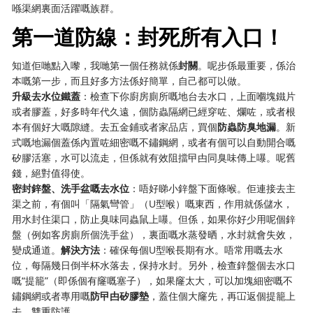
喺渠網裏面活躍嘅族群。
第一道防線：封死所有入口！
知道佢哋點入嚟，我哋第一個任務就係
封關
。呢步係最重要，係治
本嘅第一步，而且好多方法係好簡單，自己都可以做。
升級去水位鐵蓋
：檢查下你廚房廁所嘅地台去水口，上面嗰塊鐵片
或者膠蓋，好多時年代久遠，個防蟲隔網已經穿咗、爛咗，或者根
本有個好大嘅隙縫。去五金鋪或者家品店，買個
防蟲防臭地漏
。新
式嘅地漏個蓋係內置咗細密嘅不鏽鋼網，或者有個可以自動開合嘅
矽膠活塞，水可以流走，但係就有效阻擋曱甴同臭味傳上嚗。呢舊
錢，絕對值得使。
密封鋅盤、洗手盆嘅去水位
：唔好睇小鋅盤下面條喉。佢連接去主
渠之前，有個叫「隔氣彎管」（U型喉）嘅東西，作用就係儲水，
用水封住渠口，防止臭味同蟲鼠上嚗。但係，如果你好少用呢個鋅
盤（例如客房廁所個洗手盆），裏面嘅水蒸發晒，水封就會失效，
變成通道。
解決方法
：確保每個U型喉長期有水。唔常用嘅去水
位，每隔幾日倒半杯水落去，保持水封。另外，檢查鋅盤個去水口
嘅“提籠”（即係個有窿嘅塞子），如果窿太大，可以加塊細密嘅不
鏽鋼網或者專用嘅
防曱甴矽膠墊
，蓋住個大窿先，再冚返個提籠上
去，雙重防護。