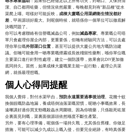
尋求專業協助
：如果你已經做足以上所有功夫，封晒口、又保持清
潔、自己都用咗藥，但情況依然嚴重，每晚都見到有“新品種”從水
渠爬上嚗。咁樣好可能反映，
成棟大廈嘅公用渠網衛生情況都好
差
，曱画源頭好龐大。到呢個時候，就唔係你一個單位可以徹底解
決嘅問題了。
你可以考慮聯絡有信譽嘅滅蟲公司，例如
滅蟲專家
。專業嘅公司唔
單只會處理你屋企內部，更重要係，佢哋有經驗同方法，可以去處
理你單位嘅
外部渠口位置
，甚至可以提供大廈公共地方嘅防治建
議。佢哋可能會用一啲專業嘅煙霧或長效殘留性藥劑，喺你單位嘅
主要渠口進行針對性處理，建立一個防護帶，效果會比DIY更加徹
底同持久。當然，如果成棟大廈嘅業主能一起行動，處理公共渠
網，就係最理想嘅。
個人心得同提醒
我個人覺得，對付水渠曱甴，
預防永遠重要過事後治理
。花幾十蚊
換個靚嘅防蟲地漏，養成唔倒油落渠嘅習慣，呢啲小事嘅效果，長
遠嚟講好過你買支勁嘅殺蟲水周圍噴。因為你噴藥，只係殺死咗屋
企裏面見到嘅，渠裏面個源頭依然喺度不斷生產緊。
另外，要有心理準備，呢個係一場持久戰，尤其係住舊樓。你做足
措施，可能可以減少九成以上嘅入侵，但要完全絕跡，有時真係要