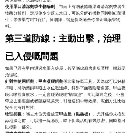
使用渠口清潔劑或生物酶劑
：市面上有啲液體嘅渠道清潔劑或者生
物酶分解劑，定期倒少少落去水口，可以分解有機物同抑制細菌滋
生，等條渠冇咁“好住”。揀嗰陣，留意係咪適合你屋企嘅喉管物
料。
第三道防線：主動出擊，治理
已入侵嘅問題
如果已經有曱甴通過水渠入咗屋，甚至喺你廚房廁所匿埋，咁就要
治理啦。
針對性使用餌劑
：
曱甴凝膠餌劑
係非常好嘅工具。因為你可以好精
準咁，將啲藥餌唧喺去水位嘅邊緣、鋅盤下面嘅陰暗角落。曱甴夜
晚出嚟搵食飲水，一定會經過呢啲“橋頭堡”，食到藥餌之後，佢會
帶返去渠裏面或者隱蔽嘅巢穴，引發連鎖中毒效果。呢個方法比較
安全同有針對性。
物理捕捉
：喺去水位旁邊放置
曱甴屋（黏蟲板）
。尤其係你未換防
蟲地漏之前，可以擺一塊喺度，睇下佢嘅活動有幾頻密，同時都可
以捉到一部分。