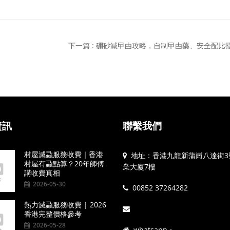
下一篇 : 硼砂滅曱甴攻略，自制曱甴藥、安全配比
資訊
聯繫我們
村屋滅蝨服務收費｜香港
地址：香港九龍新蒲崗八達街3
村屋有蝨點算？20年師傅
業大廈7樓
講收費真相
2026-05-30
00852 37264282
熱力滅蝨服務收費 | 2026
香港完整價格參考
2026-05-28
whatsapp：