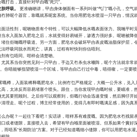
嘅打击，直接针对曱甴嘅“死穴”。
皮肤呼吸。
更准确啲讲，曱甴身体侧面有一系列叫做“气门”嘅小孔，空气
哋冇肺呢个器官，靠嘅就系呢套系统。当你用肥皂水喷湿一只曱甴，情况
表面活性剂，呢啲物质有个特性，可以大幅降低水嘅表面张力。我哋平时
但当水入面加入肥皂之后，水就变得好易铺开，渗透力强好多。呢啲被降
，堵住佢哋嘅呼吸道。另一方面，肥皂水会破坏曱甴表皮嘅油脂保护层，
无法呼吸同脱水而死亡，讲真，过程有时快到你估唔到。
虫剂有乜唔同。咁样会清楚啲。
，尤其系当你突然见到一只曱甴，手边又冇杀虫水嗰阵，呢个方法就非常
效。你唔能够指望喷湿一个区域，等曱甴自己行过中毒，唔得㗎，一定要
雾嘅樽，入面装稀释嘅肥皂水，比例冇乜严格规定，大概一公升水，兑入
太高，太浓反而容易堵塞个喷头。跟住，当你发现曱甴嘅时候，要瞄准，
侧尤其要照顾到。之后你可以观察到，佢嘅行动会迅速变慢，然后脚仔开
巾清理走。呢个过程，博主经常使用的，觉得几有即时嘅满足感，因为真
怎么办呢？一起往下看吧！实话讲，咁样系有难度嘅。因为肥皂水冇残留
洞口或者缝隙，直接喷入去，希望有曱甴喺里面被喷湿。但系如果个竇好
段，而唔系“长期防治”方案。对于已经知道嘅细小缝隙，你可以用肥皂水灌
能根除。