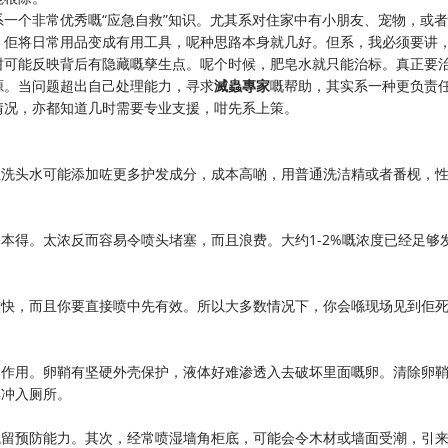
一个非常优秀嘅“应急自救”知识。尤其系对住家中有小朋友、宠物，或
。佢将日常用品变成有用工具，呢种思路本身就几好。但系，我必须要讲
咁可能反映背后有隐藏嘅孳生点。呢个时候，肥皂水就只能治标。真正要
源。当问题超出自己处理能力，寻求
滅蟲專家
嘅帮助，其实系一种更负责
情况，亦都知道几时需要专业支援，咁先系上策。
但洗头水可能添加咗更多护发成分，成本高啲，用普通洗洁精或者番枧，
本得。太浓反而容易令喷头堵塞，而且浪费。大约1-2%嘅浓度已经足够
较快，而且你要直接喷中先有效。所以大多数情况下，你会喺现场见到佢
起作用。卵鞘有坚硬外壳保护，液体好难渗透入去破坏里面嘅卵。清除卵
再冲入厕所。
残留预防能力。其次，经常喷湿墙角柜底，可能会令木材或墙面受潮，引