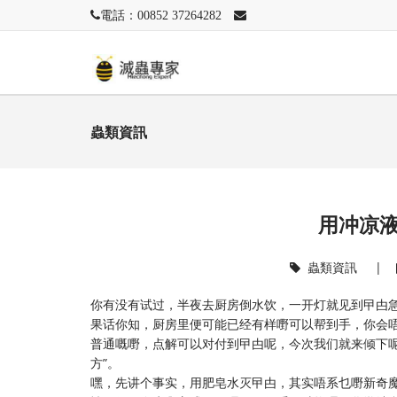
電話：00852 37264282
蟲類資訊
用冲凉
蟲類資訊
|
你有没有试过，半夜去厨房倒水饮，一开灯就见到曱甴
果话你知，厨房里便可能已经有样嘢可以帮到手，你会
普通嘅嘢，点解可以对付到曱甴呢，今次我们就来倾下呢
方”。
嘿，先讲个事实，用肥皂水灭曱甴，其实唔系乜嘢新奇