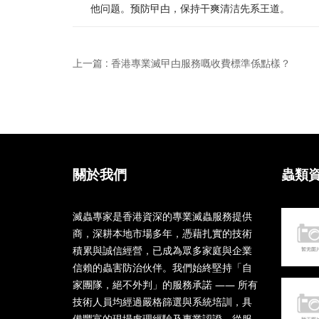
他问题。预防曱甴，保持干爽清洁先系王道。
上一篇 : 香港專業滅曱甴服務嘅收費標準係點樣？
關於我們
蟲類
滅蟲專家是香港資深的專業滅蟲服務提供
商，深耕本地市場多年，憑藉扎實的技術
積累與誠信經營，已成為眾多家庭與企業
信賴的蟲害防治伙伴。我們始終堅持「自
家團隊，絕不外判」的服務承諾 —— 所有
技術人員均經過嚴格篩選與系統培訓，具
備豐富的現場處理經驗及專業認證。從服