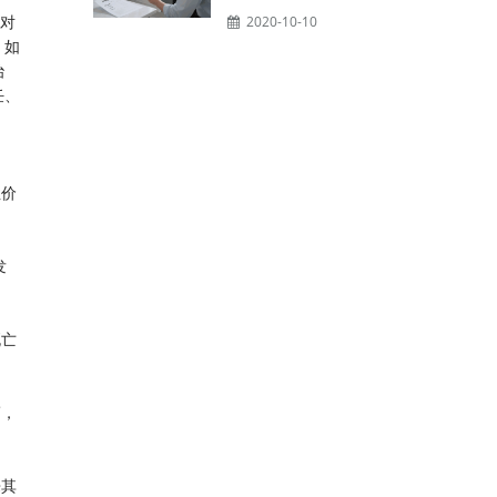
者对
2020-10-10
，如
治
任、
性价
发
死亡
鞘，
来其