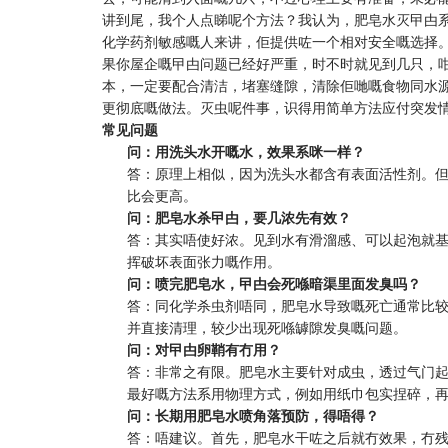
讲到尾，我个人点睇呢个方法？我认为，肥皂水灭曱甴系
化学药剂敏感嘅人来讲，佢提供咗一个相对安全嘅选择
果你屋企嘅曱甴问题已经好严重，时不时就见到几只，
本，一定要配合清洁，堵塞缝隙，清除佢哋嘅食物同水
更彻底嘅做法。灭虫呢件事，识得用简单方法应付突发
常见问题
问：用洗头水开嘅水，效果系咪一样？
答：原理上相似，因为洗头水都含有表面活性剂。
比会更高。
问：肥皂水杀曱甴，要几浓先有效？
答：其实唔使好浓。见到水有滑溜感、可以起泡就基
挥破坏表面张力嘅作用。
问：喷完肥皂水，曱甴会死喺暗渠里面发臭吗？
答：同化学杀虫剂唔同，肥皂水导致嘅死亡通常比
并直接清理，较少出现死喺罅隙发臭嘅问题。
问：对曱甴卵鞘有冇用？
答：非常之有限。肥皂水主要针对成虫，透过气门
最好嘅方法系用物理方式，例如用纸巾包实捏碎，
问：长期用肥皂水喷角落预防，得唔得？
答：唔建议。首先，肥皂水干咗之后就冇效果，冇