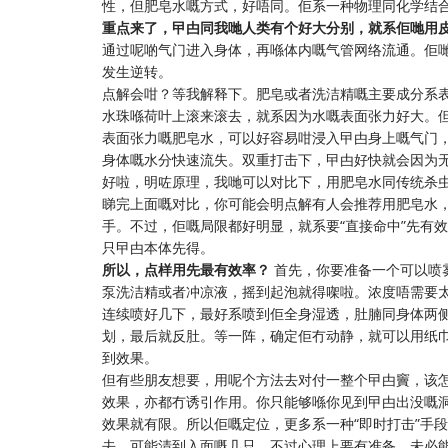
性，但肥皂水嘅方式，好唔同。佢系一种物理同化学结合
重点来了，曱甴同我哋人类有个好大分别，就系佢哋用
通过呢啲气门进入身体，再喺体内嘅气管网络流通。佢
发生逆转。
点解会咁？等我解释下。肥皂或者洗洁精嘅主要成分系
水珠喺荷叶上滚来滚去，就系因为水嘅表面张力好大。
表面张力嘅肥皂水，可以好容易咁浸入曱甴身上嘅气门
身体嘅水分快速流失。双重打击下，曱甴好快就会因为
好啦，明咗原理，我哋可以对比下，用肥皂水同传统杀
睇完上面嘅对比，你可能会明点解有人会推荐用肥皂水
手。不过，佢嘅局限都好明显，就系要“直接命中”先有
只曱甴本体先得。
所以，点样用先最有效率？
首先，你要准备一个可以喷
泵洗洁精或者冲凉液，摇到起泡就得㗎啦。浓度唔需要
连续喷好几下，最好系喷到佢全身湿透，肚腩同身体两
划，最后就反肚。等一阵，确定佢冇动静，就可以用纸
到效果。
但有些朋友想要，用呢个方法去对付一整个曱甴竇，该
效果，亦都冇诱引作用。你只能够喺你见到曱甴出没嘅
效果就有限。所以佢嘅定位，更多系一种“即时打击”手
去，可能清到入面嘅几只，不过心理上要有准备，未必