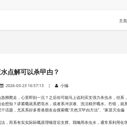
主頁
液水点解可以杀曱甴？
2026-03-23 16:57:13 |
小编
急急脚爬走，心里即刻一沉？之后你可能马上谂到买支强力杀虫水，但系
唔会想知？讲紧嘅就系肥皂水，或者系冲凉液、洗洁精开嘅水。冇错，就
个话题，尤其系好多香港朋友会搜索嘅“天然灭曱甴方法”、“家居灭虫偏
魔法，而系有实实际际嘅原理喺背后支撑。我哋用杀虫水，通常系利用化