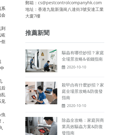
郵箱：cs@pestcontrolcompanyhk.com
就系
地址：香港九龍新蒲崗八達街3號安達工業
就会
大廈7樓
见到
推薦新聞
低咗
令佢
驅蟲有哪些妙招？家庭
全場景攻略&省錢指南
就
2020-10-10
喷中
几
殺曱甴有什麼妙招？家
然后
庭全場景攻略&防復發
始乱
指南
系见
2020-10-10
杀虫
除蟲全攻略：家庭與商
深，
業高效驅蟲方案&防復
入
發指南