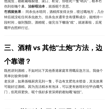
他成虫，都匿藏喺裂缝、渠口、柜背。你喷死一隻“哨兵”，根本冇
伤到佢哋个巢。
治标唔治本
，就係呢个意思。
冇残留效果
： 同杀虫水唔同，酒精挥发得太快，喷过嘅地方，几分
钟后就没咗任何杀虫效力。但杀虫水通常含有缓释成分，能维持一
段时间，做到预防。酒精呢，做完当下嗰场“戏”，就谢幕啦，后尾
嘅曱甴照样行过。
三、酒精 vs 其他“土炮”方法，边
个靠谱？
既然讲到酒精，不如对比下其他香港家庭常用嘅应急方法。我做个
简单比较俾你睇：
老实讲，如果係喺厨房见到一隻，手边有支肥皂水喷壶，其实效果
可能好过酒精。因为洗洁精水有泡沫，可以更有效咁封住曱甴嘅气
门，佢死得更快。呢个係好多资深师奶都知嘅“秘技”。