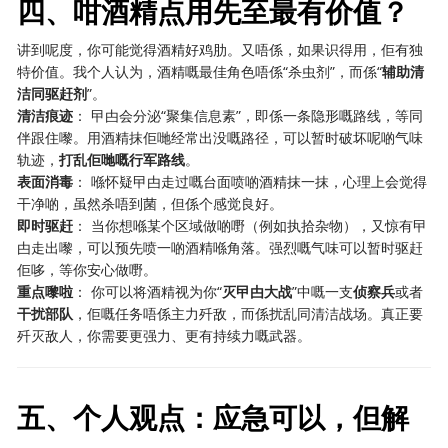
四、咁酒精点用先至最有价值？
讲到呢度，你可能觉得酒精好鸡肋。又唔係，如果识得用，佢有独
特价值。我个人认为，酒精嘅最佳角色唔係“杀虫剂”，而係“
辅助清
洁同驱赶剂
”。
清洁痕迹
： 曱甴会分泌“聚集信息素”，即係一条隐形嘅路线，等同
伴跟住嚟。用酒精抹佢哋经常出没嘅路径，可以暂时破坏呢啲气味
轨迹，
打乱佢哋嘅行军路线
。
表面消毒
： 喺怀疑曱甴走过嘅台面喷啲酒精抹一抹，心理上会觉得
干净啲，虽然杀唔到菌，但係个感觉良好。
即时驱赶
： 当你想喺某个区域做啲嘢（例如执拾杂物），又惊有曱
甴走出嚟，可以预先喷一啲酒精喺角落。强烈嘅气味可以暂时驱赶
佢哆，等你安心做嘢。
重点嚟啦
： 你可以将酒精视为你“
灭曱甴大战
”中嘅一支
侦察兵
或者
干扰部队
，佢嘅任务唔係主力歼敌，而係扰乱同清洁战场。真正要
歼灭敌人，你需要更强力、更有持续力嘅武器。
五、个人观点：应急可以，但解