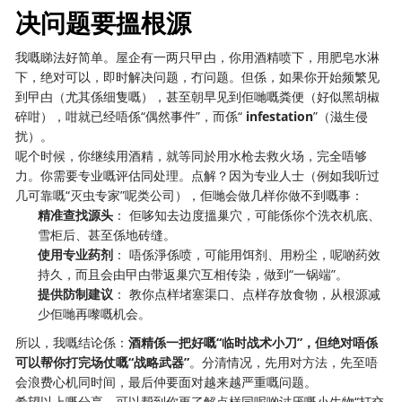
决问题要搵根源
我嘅睇法好简单。屋企有一两只曱甴，你用酒精喷下，用肥皂水淋
下，绝对可以，即时解决问题，冇问题。但係，如果你开始频繁见
到曱甴（尤其係细隻嘅），甚至朝早见到佢哋嘅粪便（好似黑胡椒
碎咁），咁就已经唔係“偶然事件”，而係“
infestation
”（滋生侵
扰）。
呢个时候，你继续用酒精，就等同於用水枪去救火场，完全唔够
力。你需要专业嘅评估同处理。点解？因为专业人士（例如我听过
几可靠嘅“灭虫专家”呢类公司），佢哋会做几样你做不到嘅事：
精准查找源头
： 佢哆知去边度搵巢穴，可能係你个洗衣机底、
雪柜后、甚至係地砖缝。
使用专业药剂
： 唔係淨係喷，可能用饵剂、用粉尘，呢啲药效
持久，而且会由曱甴带返巢穴互相传染，做到“一锅端”。
提供防制建议
： 教你点样堵塞渠口、点样存放食物，从根源减
少佢哋再嚟嘅机会。
所以，我嘅结论係：
酒精係一把好嘅“临时战术小刀”，但绝对唔係
可以帮你打完场仗嘅“战略武器”
。分清情况，先用对方法，先至唔
会浪费心机同时间，最后仲要面对越来越严重嘅问题。
希望以上嘅分享，可以帮到你更了解点样同呢啲讨厌嘅小生物“打交