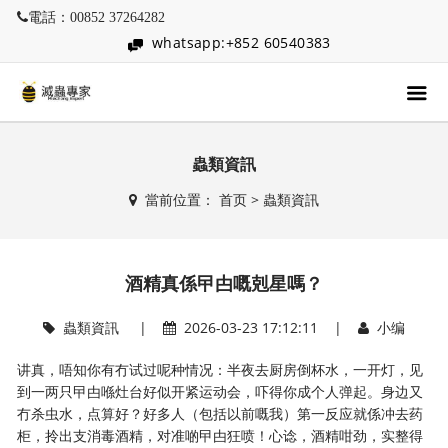
電話：00852 37264282
whatsapp:+852 60540383
蟲類資訊
當前位置：
首页
>
蟲類資訊
酒精真係曱甴嘅剋星嗎？
蟲類資訊
|
2026-03-23 17:12:11 |
小编
讲真，唔知你有冇试过呢种情况：半夜去厨房倒杯水，一开灯，见
到一两只曱甴喺灶台好似开紧运动会，吓得你成个人弹起。身边又
冇杀虫水，点算好？好多人（包括以前嘅我）第一反应就係冲去药
柜，拎出支消毒酒精，对准啲曱甴狂喷！心谂，酒精咁劲，实整得