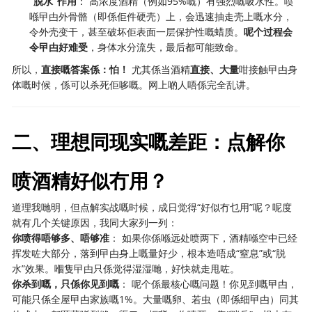
“脱水”作用
： 高浓度酒精（例如95%嘅）有强烈嘅吸水性。喷
喺曱甴外骨骼（即係佢件硬壳）上，会迅速抽走壳上嘅水分，
令外壳变干，甚至破坏佢表面一层保护性嘅蜡质。
呢个过程会
令曱甴好难受
，身体水分流失，最后都可能致命。
所以，
直接嘅答案係：怕！
尤其係当酒精
直接、大量
咁接触曱甴身
体嘅时候，係可以杀死佢哆嘅。网上啲人唔係完全乱讲。
二、理想同现实嘅差距：点解你
喷酒精好似冇用？
道理我哋明，但点解实战嘅时候，成日觉得“好似冇乜用”呢？呢度
就有几个关键原因，我同大家列一列：
你喷得唔够多、唔够准
： 如果你係喺远处喷两下，酒精喺空中已经
挥发咗大部分，落到曱甴身上嘅量好少，根本造唔成“窒息”或“脱
水”效果。嗰隻曱甴只係觉得湿湿哋，好快就走甩咗。
你杀到嘅，只係你见到嘅
： 呢个係最核心嘅问题！你见到嘅曱甴，
可能只係全屋曱甴家族嘅1%。大量嘅卵、若虫（即係细曱甴）同其