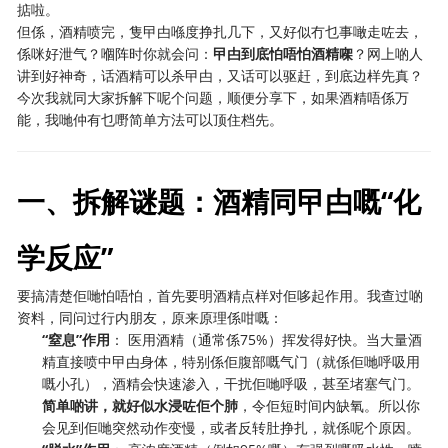
掂啦。
但係，酒精喷完，隻曱甴喺度挣扎几下，又好似冇乜事噉走咗去，
係咪好泄气？嗰阵时你就会问：
曱甴到底怕唔怕酒精㗎
？网上啲人
讲到好神奇，话酒精可以杀曱甴，又话可以驱赶，到底边样先真？
今次我就同大家拆解下呢个问题，顺便分享下，如果酒精唔係万
能，我哋仲有乜嘢简单方法可以顶住档先。
一、拆解谜题：酒精同曱甴嘅“化
学反应”
要搞清楚佢哋怕唔怕，首先要明酒精点样对佢哆起作用。我查过啲
资料，同问过行内朋友，原来原理係咁嘅：
“窒息”作用
： 医用酒精（通常係75%）挥发得好快。当大量酒
精直接喷中曱甴身体，特别係佢腹部嘅气门（就係佢哋呼吸用
嘅小孔），酒精会快速渗入，干扰佢哋呼吸，甚至堵塞气门。
简单啲讲，就好似水浸咗佢个肺
，令佢短时间内缺氧。所以你
会见到佢哋突然动作变慢，或者反转肚挣扎，就係呢个原因。