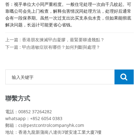
答：视乎单位大小同严重程度。一般住宅处理一次由千几蚊起。可
靠嘅公司会先上门检查，解释虫害情况同处理方法，处理好后通常
会有一段保养期。虽然一次过支出比买支杀虫水贵，但如果能彻底
解决问题，长远计可能更省心省钱。
上一篇 : 香港朋友揀滅曱甴凝膠，最緊要睇邊幾點？
下一篇 : 曱甴過敏症狀有哪些？如何判斷與處理？
聯繫方式
電話：00852 37264282
whatsapp：+852 6054 0383
郵箱：cs@pestcontrolcompanyhk.com
地址：香港九龍新蒲崗八達街3號安達工業大廈7樓