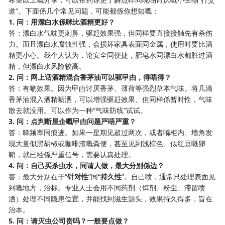
道”。下面係几个常见问题，可能都係你想知嘅：
1. 问：用漂白水係咪比酒精更好？
答：漂白水气味更刺鼻，驱赶效果强，但同样要直接接触先有杀伤
力。而且漂白水腐蚀性强，会损坏家具表面同金属，使用时要比酒
精更小心。我个人认为，论安全同便捷，肥皂水同漂白水都胜过酒
精，但漂白水风险较高。
2. 问：网上话酒精混合香茅油可以驱曱甴，得唔得？
答：有啲效果。因为曱甴讨厌香茅、薄荷等强烈草本气味。将几滴
香茅油混入酒精喷洒，可以增强驱赶效果。但同样係暂时性，气味
散去就没用。可以作为一种“气味防线”试试。
3. 问：点判断屋企嘅曱甴问题严唔严重？
答：睇频率同痕迹。如果一星期见超过两次，或者喺柜内、墙角发
现大量似黑胡椒或咖啡渣嘅粪便，甚至见到浅棕色、似红豆嘅卵
鞘，就已经係严重信号，需要认真处理。
4. 问：自己买杀虫水，同请人做，最大分别係边？
答：最大分别在于“
针对性
”同“
持久性
”。自己喷，通常只处理表面见
到嘅地方，治标。专业人士会用不同药剂（饵剂、粉尘、滞留喷
洒）处理不同隐患位置，并能找到滋生源头，效果持久得多，旨在
治本。
5. 问：请灭虫公司贵吗？一般要点做？