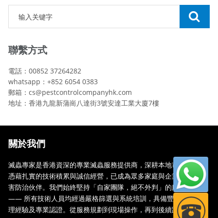
聯繫方式
電話：00852 37264282
whatsapp：+852 6054 0383
郵箱：cs@pestcontrolcompanyhk.com
地址：香港九龍新蒲崗八達街3號安達工業大廈7樓
關於我們
滅蟲專家是香港資深的專業滅蟲服務提供商，深耕本地市場多年，
憑藉扎實的技術積累與誠信經營，已成為眾多家庭與企業信賴的蟲
害防治伙伴。我們始終堅持「自家團隊，絕不外判」的服務承諾
—— 所有技術人員均經過嚴格篩選與系統培訓，具備豐富的現場處
理經驗及專業認證。從服務規劃到現場操作，再到後續跟蹤，全...