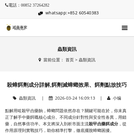
電話：00852 37264282
whatsapp:+852 60540383
蟲類資訊
當前位置：
首页
>
蟲類資訊
殺蟑餌劑成分詳解,餌劑滅蟑螂效果、餌劑點放技巧
蟲類資訊
|
2026-03-24 16:09:13 |
小编
點解用咗殺曱甴藥餉，蟑螂問題依然存在？關鍵可能在於，你未真
正了解手中藥餌嘅核心成分。不同成分針對性與安全性各異，用錯
藥，自然事倍功半。本文將深入剖析市面主流
殺曱甴藥餌成分
，從
作用原理到實戰技巧，助你精準打擊，徹底擺脫蟑螂困擾。