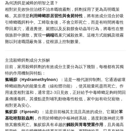
為何誘餌是滅蟑的明智之選？
相對於見效快但治標不治本嘅噴霧劑，餌劑採用了更為高明嘅策
略。其原理是
利用蟑螂群居習性與食屍特性
，將有效成分混合於吸
引蟑螂嘅餌料中。工蟑取食後，不會立即死亡，而是有時間將毒性
帶回巢穴，通過糞便、屍體以及反芻餵食幼蟲等行為，將毒性在整
個族群中擴散，實現
一鍋端
嘅巢穴滅殺效果。這種方式能觸及噴霧
難以到達嘅隱蔽角落，從根源上控制數量。
主流殺蟑餌劑成分大拆解
目前，家用殺蟑餌劑的有效成分主要分為以下幾類，每種都有其獨
特的作用機制與特點：
氟蟎腙（Hydramethylnon）
：這是一種代謝抑制劑。它通過破壞
蟑螂細胞內的能量生產（線粒體功能），使其能量耗盡而死亡。作
用速度相對溫和，通常需2-3日見效，正好給予中毒蟑螂足夠時間回
巢傳播毒餌。其優點是對哺乳動物毒性較低，家中如有幼兒寵物，
相對更為安心。
氟蚁腙（Fipronil）
：這是目前極其主流且高效的成分。它屬於
苯
基吡唑類殺蟲劑
，作用於蟑螂的中樞神經系統，過度刺激神經元導
致其癱瘓死亡。氟蚁腙具有卓越的
觸殺與胃毒雙重作用
，且具備高
親脂性，能在蟑螂體內積累並延遲起效。更關鍵的是，它具有極強