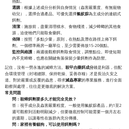
熱點。
選購
：根據上述成分分析與自身情況（蟲害嚴重度、有無寵物
幼兒），選擇合適產品。可優先選擇
氟蚁腙
為主成分的連鎖式
餌劑。
清潔
：施放前，盡量清理積水、食物殘渣，減少蟑螂的其他食
源，迫使牠們只能取食藥餌。
佈陣
：按照「多點少量」原則，在熱點及潛在路徑上佈下餌
劑。一個標準兩房一廳單位，至少需要佈放15-20個點。
監控與維護
：兩週後觀察餌劑取食情況，調整點位。即使短期
內不見蟑螂，也應在關鍵角落保留少量餌劑作為防禦。
記住，沒有一勞永逸的滅蟑方法。
殺曱甴藥餌成分
雖是利器，但配
合環境管理（封堵縫隙、保持乾燥、妥善存糧）才是長治久安之
道。對於嚴重或反覆的蟲患，尋求
滅蟲專家
的專業服務，進行全面
勘察與處理，往往是更徹底的解決方案。
常見問題
問：殺蟑餌劑要多久才能完全見效？
答：視乎成分及蟲害嚴重程度。一般使用氟蚁腙產品，約1至2
週可觀察到活動明顯減少，但要徹底控制可能需要一個月左右
的週期，以讓毒性在族群內充分傳播。
問：家裡有養貓狗，可以使用餌劑嗎？