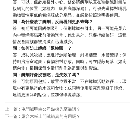
答：可以，但必須格外小心。務必將餌劑放置在寵物絕對無法
接觸到的位置（如櫃內、家具底部深處）。可優先選擇對哺乳
動物毒性更低的氟蟎腙成分產品，並嚴格按照說明書使用。
問：為什麼放了餌劑，反而看到更多蟑螂？
答：初期可能因餌劑吸引，個別蟑螂被引出。另一可能是巢穴
內中毒蟑螂臨死前活動異常，跑出巢外。只要持續佈餌，這種
情況會隨族群被消滅而迅速減少。
問：如何防止蟑螂「返轉頭」？
答：成功滅殺後，應進行源頭治理：封填牆縫、水管縫隙；保
持廚房浴室乾爽；食物密封存放。同時，可在隱蔽角落（如廚
櫃內側）長期保留少量餌劑作為監測與防禦點。
問：餌劑好像沒被吃，是失效了嗎？
答：可能原因包括：放置位置不當，不在蟑螂活動路徑上；環
境中有更易得的水源和食物；或同時使用噴霧劑驅避了蟑螂。
建議更換餌劑點位，並加強環境清潔。
上一篇 : 屯門滅曱甴公司點揀先至靠譜？
下一篇 : 露台木板上門滅蟻真的有用嗎？