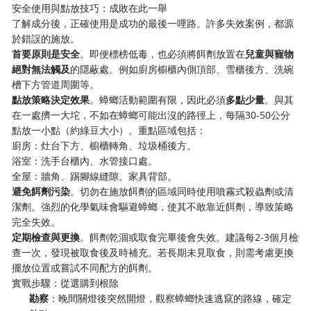
安全使用與點放技巧：成敗在此一舉
了解成分後，正確使用是成功的最後一哩路。許多失效案例，都源
於錯誤的施放。
首要原則是安全
。即便標榜低毒，也必須將餌劑放置在
兒童與寵物
絕對無法觸及
的隱蔽處。例如廚房櫥櫃內側頂部、雪櫃後方、洗碗
槽下方管道周圍等。
點放策略決定效果
。蟑螂活動範圍有限，因此必須
多點少量
。與其
在一處擠一大坨，不如在蟑螂可能出沒的路徑上，每隔30-50公分
點放一小點（約綠豆大小）。重點區域包括：
廚房：灶台下方、櫥櫃轉角、垃圾桶後方。
浴室：洗手台櫃內、水管接口處。
全屋：牆角、踢腳線縫隙、家具背部。
避免餌劑污染
。切勿在施放餌劑的區域同時使用噴霧式殺蟲劑或清
潔劑。強烈的化學氣味會驅避蟑螂，使其不敢靠近餌劑，導致策略
完全失效。
定期檢查與更換
。餌劑乾涸或取食完畢後會失效。建議每2-3個月檢
查一次，發現被取食後及時補充。若長期未見取食，則需考慮更換
擺放位置或嘗試不同配方的餌劑。
實戰步驟：從選購到根除
勘察
：晚間關燈後突然開燈，觀察蟑螂快速逃竄的路線，確定