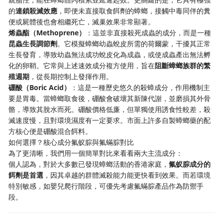
的
連鎖殺滅效應
，即便未直接取食餌劑的蟑螂，接觸中毒同伴的糞
便或屍體後也會相繼死亡，滅巢效果非常顯著。
烯蟲酯（Methoprene）
：這並非直接殺死成蟲的成分，而是一種
昆蟲生長調節劑
。它模擬蟑螂幼蟲蛻皮所需的荷爾蒙，干擾其正常
生長發育，導致幼蟲無法成功蛻皮化為成蟲，或使成蟲產出無法孵
化的卵鞘。它常與上述速效成分複方使用，旨在
阻斷蟑螂族群的繁
殖週期
，從長期控制上發揮作用。
硼酸（Boric Acid）
：這是一種歷史悠久的殺蟑成分，作用機制主
要是胃毒。當蟑螂取食後，硼酸會破壞其新陳代謝，並磨損其外骨
骼，導致其脫水而死。硼酸價格低廉，但單獨使用誘食性較差，殺
滅速度慢，且對環境濕度有一定要求。市面上許多自製蟑螂藥的配
方核心便是硼酸混合餌料。
如何選擇？核心成分氟蚁腙與氟蟎腙對比
為了更清晰，我們用一個簡單對比來看看兩大主流成分：
個人認為，對於大多數已發現蟑螂活動的香港家庭，
氟蚁腙成分的
餌劑是首選
，因其卓越的群體滅殺能力能更快看到效果。而若環境
特別敏感，如嬰兒爬行階段，可優先考慮氟蟎腙產品作為防禦手
段。