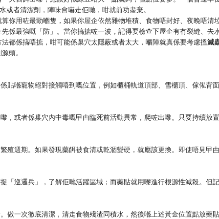
水或者清潔劑，陣味會嚇走佢哋，咁就前功盡棄。
就算你用咗最勁嗰隻，如果你屋企依然雜物堆積、食物唔封好、夜晚唔清
生先係最強嘅「防」。當你搞掂咗一波，記得要檢查下屋企有冇裂縫、去
方法都係搞唔掂，咁可能係巢穴太隱蔽或者太大，嗰陣就真係要考慮搵
滅
到源頭。
要係貼喺寵物絕對接觸唔到嘅位置，例如櫃桶軌道頂部、雪櫃頂、傢俬背
。
出嚟，或者係巢穴內中毒嘅曱甴臨死前活動異常，爬咗出嚟。只要持續放
壞繁殖週期。如果發現藥餌被食清或乾涸變硬，就應該更換。即使唔見曱
捕捉「巡邏兵」，了解佢哋活躍區域；而藥貼就用嚟進行根源性滅殺。但
始。做一次徹底清潔，清走食物殘渣同積水，然後喺上述黃金位置點放藥