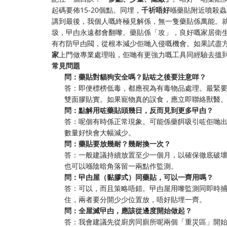
起碼要佈15-20個點。同埋，
千祈唔好
喺藥貼附近噴殺蟲
講到最後，我個人嘅終極見解係，無一隻藥貼係萬能。
圾，曱甴永遠都會翻嚟。藥貼係「攻」，良好嘅家居衛
有冇防曱甴閥，從根本減少佢哋入侵嘅機會。如果試盡
家
上門做專業處理啦，佢哋有更強力嘅工具同經驗去搵
常見問題
問：藥貼對貓狗安全嗎？貼咗之後要注意咩？
答：即便標榜低毒，都應視為有毒物品處理。最緊
雙面膠貼實。如果寵物真的誤食，應立即聯絡獸醫
問：點解用咗藥貼頭幾日，反而見到更多曱甴？
答：呢個有時係正常現象。可能係藥餌吸引咗佢哋
數量好快會大幅減少。
問：藥貼要放幾耐？幾耐換一次？
答：一般建議持續放置至少一個月，以確保徹底破
也可以喺陰暗角落留一兩點作監測。
問：曱甴屋（黏膠式）同藥貼，可以一齊用嗎？
答：可以，而且策略唔錯。曱甴屋用嚟監測同即時
住，兩者要分開少少位置放，唔好貼埋一齊。
問：全屋滅曱甴，應該從邊度開始做起？
答：我會建議先從廚房同廁所呢兩個「重災區」開