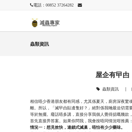
電話：00852 37264282
蟲類資訊
屋企有曱甴
蟲類資訊
|
相信唔少香港朋友都有同感，尤其係夏天，廚房深夜驚
離。所以，「滅曱甴貼邊隻好？」絕對係我哋最迫切需
等於無擺。廢話唔多講，直接分享我個人覺得掂嘅幾款
首先直接畀答案。如果你問我，我會按唔同情況咁推薦
情況一：想見效快，連鎖式滅巢，唔怕有少少藥味。