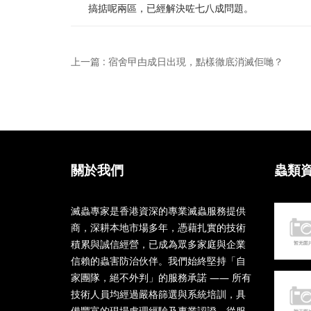
搞掂呢兩區，已經解決咗七八成問題。
上一篇 : 宿舍曱甴成日出現，點樣徹底消滅佢哋？
關於我們
蟲類
滅蟲專家是香港資深的專業滅蟲服務提供
商，深耕本地市場多年，憑藉扎實的技術
積累與誠信經營，已成為眾多家庭與企業
信賴的蟲害防治伙伴。我們始終堅持「自
家團隊，絕不外判」的服務承諾 —— 所有
技術人員均經過嚴格篩選與系統培訓，具
備豐富的現場處理經驗及專業認證。從服