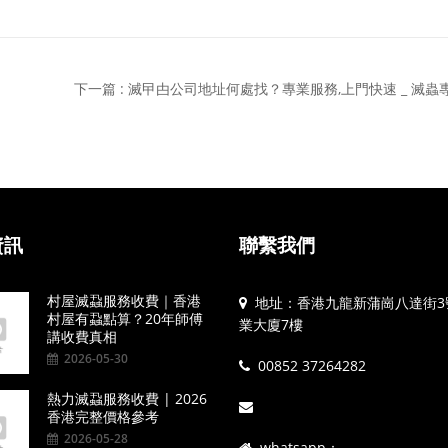
下一篇 : 滅曱甴公司地址何處找？專業服務,上門快速 _ 滅蟲
資訊
聯繫我們
村屋滅蝨服務收費｜香港
地址：香港九龍新蒲崗八達街3
村屋有蝨點算？20年師傅
業大廈7樓
講收費真相
2026-05-30
00852 37264282
熱力滅蝨服務收費 | 2026
香港完整價格參考
2026-05-28
whatsapp：