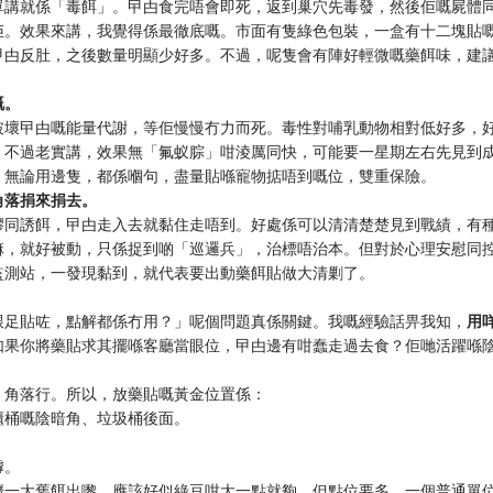
單講就係「毒餌」。曱甴食完唔會即死，返到巢穴先毒發，然後佢嘅屍體
佢。效果來講，我覺得係最徹底嘅。市面有隻綠色包裝，一盒有十二塊貼
曱甴反肚，之後數量明顯少好多。不過，呢隻會有陣好輕微嘅藥餌味，建
嘅。
破壞曱甴嘅能量代謝，等佢慢慢冇力而死。毒性對哺乳動物相對低好多，
。不過老實講，效果無「氟蚁腙」咁淩厲同快，可能要一星期左右先見到
。無論用邊隻，都係嗰句，盡量貼喺寵物掂唔到嘅位，雙重保險。
角落捐來捐去。
膠同誘餌，曱甴走入去就黏住走唔到。好處係可以清清楚楚見到戰績，有
嘛，就好被動，只係捉到啲「巡邏兵」，治標唔治本。但對於心理安慰同
監測站，一發現黏到，就代表要出動藥餌貼做大清剿了。
跟足貼咗，點解都係冇用？」呢個問題真係關鍵。我嘅經驗話畀我知，
用
如果你將藥貼求其擺喺客廳當眼位，曱甴邊有咁蠢走過去食？佢哋活躍喺
、角落行。所以，放藥貼嘅黃金位置係：
櫃桶嘅陰暗角、垃圾桶後面。
罅。
擠一大舊餌出嚟，應該好似綠豆咁大一點就夠，但點位要多。一個普通單