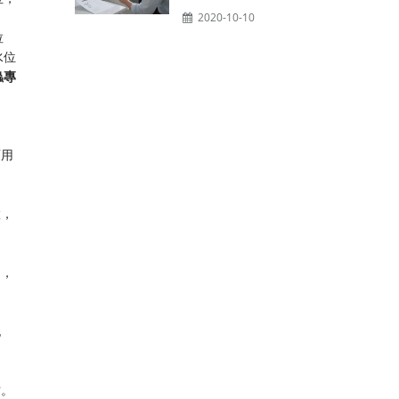
2020-10-10
垃
水位
蟲專
面用
置，
甴，
記
貼。