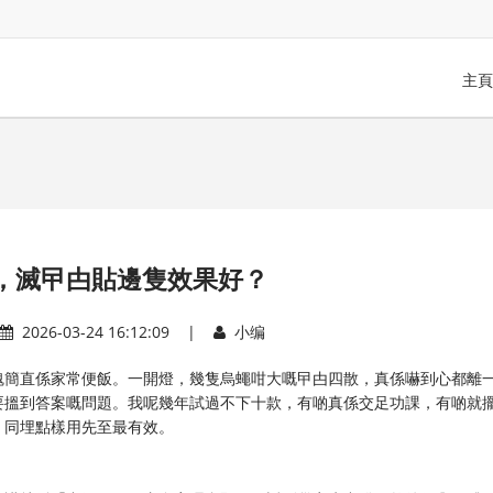
主頁
，滅曱甴貼邊隻效果好？
2026-03-24 16:12:09 |
小编
魂簡直係家常便飯。一開燈，幾隻烏蠅咁大嘅曱甴四散，真係嚇到心都離
要搵到答案嘅問題。我呢幾年試過不下十款，有啲真係交足功課，有啲就
，同埋點樣用先至最有效。
：