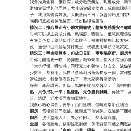
我會推薦含有「氟蚁腙」成分嘅藥餌貼。呢種成分，簡
泄物會毒埋其他同伴，尤其係會餵食幼蟲，成個窩端咗
子，我用落覺得幾強。大概放兩三日，就會開始見到有
喺櫃桶底或者傢俬後面，唔好貼喺當風位。
情況二：擔心屋企有小朋友同寵物，想揀隻感覺安全啲
咁就可以揀主要成分係「氟蟎腙」嘅藥貼。佢嘅原理係
有隻黃色盒，藥貼係啡色嘅牌子，標榜對貓狗比較友好
效，適合曱甴問題唔算好嚴重，或者想用嚟預防嘅家庭
情況三：曱甴唔算多，但成日見到一兩隻喺廁所、廚房
咁你可能需要一啲「誘捕型」嘅蟑螂屋。佢入面有強力
「大仇得報」嘅快感，同埋完全冇藥性，好安全。缺點
少數量，都有用。我自己會喺廚房角落長放一個，當作
講咗幾款，我整個表對比下，等大家睇得清楚啲：
好啦，產品講完。但係，點解有啲朋友會話：「我明明
貼，只係成功一半；點樣貼，先係勝負關鍵
。你諗下，
暗、溫暖、近水源同食物嘅地方。
我自己嘅心得係，要學曱甴咁諗嘢。佢哋通常沿住牆邊
廚房
：雪櫃背部同底部、爐頭底下個罅隙、洗碗盤下面
廁所
：洗手盤櫃入面、去水位附近、熱水爐底部。
全屋
：各個牆角、踢腳線嘅裂縫、傢俬背部同牆之間嘅
記住一個口訣：
「多點、少量、隱蔽」
。唔好一嚿藥貼