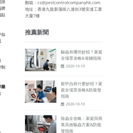
同排
郵箱：cs@pestcontrolcompanyhk.com
嘅牌
地址：香港九龍新蒲崗八達街3號安達工業
議貼
大廈7樓
推薦新聞
好似
成
驅蟲有哪些妙招？家庭
全場景攻略&省錢指南
種
2020-10-10
控制
殺曱甴有什麼妙招？家
咩藥
庭全場景攻略&防復發
陰
指南
2020-10-10
除蟲全攻略：家庭與商
業高效驅蟲方案&防復
發指南
位，