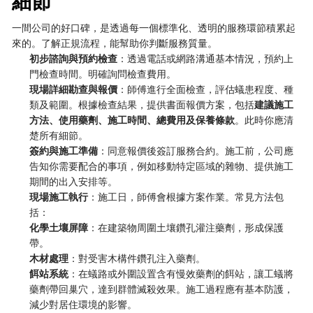
細節
一間公司的好口碑，是透過每一個標準化、透明的服務環節積累起
來的。了解正規流程，能幫助你判斷服務質量。
初步諮詢與預約檢查
：透過電話或網路溝通基本情況，預約上
門檢查時間。明確詢問檢查費用。
現場詳細勘查與報價
：師傅進行全面檢查，評估蟻患程度、種
類及範圍。根據檢查結果，提供書面報價方案，包括
建議施工
方法、使用藥劑、施工時間、總費用及保養條款
。此時你應清
楚所有細節。
簽約與施工準備
：同意報價後簽訂服務合約。施工前，公司應
告知你需要配合的事項，例如移動特定區域的雜物、提供施工
期間的出入安排等。
現場施工執行
：施工日，師傅會根據方案作業。常見方法包
括：
化學土壤屏障
：在建築物周圍土壤鑽孔灌注藥劑，形成保護
帶。
木材處理
：對受害木構件鑽孔注入藥劑。
餌站系統
：在蟻路或外圍設置含有慢效藥劑的餌站，讓工蟻將
藥劑帶回巢穴，達到群體滅殺效果。施工過程應有基本防護，
減少對居住環境的影響。