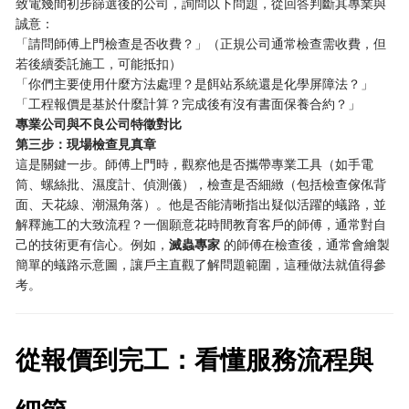
致電幾間初步篩選後的公司，詢問以下問題，從回答判斷其專業與
誠意：
「請問師傅上門檢查是否收費？」（正規公司通常檢查需收費，但
若後續委託施工，可能抵扣）
「你們主要使用什麼方法處理？是餌站系統還是化學屏障法？」
「工程報價是基於什麼計算？完成後有沒有書面保養合約？」
專業公司與不良公司特徵對比
第三步：現場檢查見真章
這是關鍵一步。師傅上門時，觀察他是否攜帶專業工具（如手電
筒、螺絲批、濕度計、偵測儀），檢查是否細緻（包括檢查傢俬背
面、天花線、潮濕角落）。他是否能清晰指出疑似活躍的蟻路，並
解釋施工的大致流程？一個願意花時間教育客戶的師傅，通常對自
己的技術更有信心。例如，
滅蟲專家
的師傅在檢查後，通常會繪製
簡單的蟻路示意圖，讓戶主直觀了解問題範圍，這種做法就值得參
考。
從報價到完工：看懂服務流程與