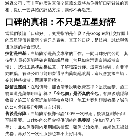
滅蟲公司，而非單純廣告宣傳？這篇文章將為你拆解口碑背後的真
相，提供一套具體的評估方法，讓你不再迷茫。
口碑的真相：不只是五星好評
當我們談論「口碑好」，究竟指的是什麼？是Google或社交媒體上
的五星評價數量嗎？這只是表象。真正的口碑，是技術、誠信與售
後服務的綜合體現。
技術是根基
：白蟻防治是高度專業的工作。一間口碑好的公司，其
技術人員必須能準確判斷白蟻品種（常見如台灣家白蟻或散白
蟻）、找出主巢和副巢位置、了解蟻路分佈。這需要經驗，而非單
純噴藥。有些公司可能用普通曱甴藥胡亂噴灑，這只會驚擾白蟻，
令其轉移擴散，問題更難根治。
誠信是關鍵
：在報價時，能否清晰說明收費基準？是按面積、施工
範圍還是藥劑用量計算？
「全包價」是否真的全包
，有無後續隱藏
收費？施工前會否詳細解釋檢查發現、施工方案和預期效果？誠信
的公司會讓客戶明明白白消費。
售後是保障
：白蟻防治很難保證100%一次根絕，後續監測與保固
至關重要。口碑好的公司會提供明確的
保養期
（例如1至3年不
等），並在保養期內定期回訪檢查，確保防治效果。如果施工後就
失聯，再好的一次性服務也算不上好口碑。