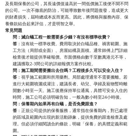
及長期保養的公司，其長遠價值遠高於一間低價施工後便不聞不問
的公司。一次不徹底的防治，可能導致數年後問題復發，造成更大
的財產損失，屆時總成本反而更高。因此，將價格與服務內容、保
養條款結合起來評估，才是明智之舉。
常見問題
問：滅白蟻工程一般需要多少錢？有沒有標準收費？
答
：沒有統一標準收費。費用取決於白蟻品種、禍害範圍、施
工方法（局部或全面）、房屋結構及面積。通常師傅上門詳細
檢查後才能提供準確報價。市面價格由數千至數萬港元不等，
建議獲取2-3間公司的詳細報價方案作比較。
問：施工期間需要搬出去住嗎？工程後多久可以安全入住？
答
：視乎施工範圍和所用藥劑。局部處理通常不需要搬離。若
進行大範圍噴灑或灌注，建議長者、幼兒、孕婦及寵物暫時離
開數小時至一天。施工後應保持單位通風，具體可安全入住的
時間，施工公司必須明確告知，一般為數小時至24小時後。
問：保養期內如果再有白蟻，是否免費跟進？
答
：正規公司提供的保養服務，通常指在保養期內，對已處理
的區域及範圍內出現的新活動跡象，提供免費的跟進檢查及處
理。但必須仔細閱讀合約條款，明確「保養」的具體定義和範
圍。