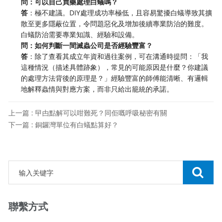
問：可以自己買藥處理白蟻嗎？
答
：極不建議。DIY處理成功率極低，且容易驚擾白蟻導致其擴
散至更多隱蔽位置，令問題惡化及增加後續專業防治的難度。
白蟻防治需要專業知識、經驗和設備。
問：如何判斷一間滅蟲公司是否經驗豐富？
答
：除了查看其成立年資和過往案例，可在溝通時提問：「我
這種情況（描述具體跡象），常見的可能原因是什麼？你建議
的處理方法背後的原理是？」經驗豐富的師傅能清晰、有邏輯
地解釋蟲情與對應方案，而非只給出籠統的承諾。
上一篇 : 曱甴點解可以咁難死？同佢嘅呼吸秘密有關
下一篇 : 銅鑼灣單位有白蟻點算好？
聯繫方式