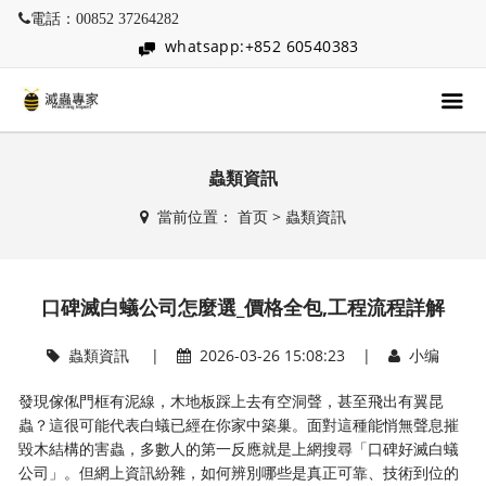
電話：00852 37264282
whatsapp:+852 60540383
蟲類資訊
當前位置：
首页
>
蟲類資訊
口碑滅白蟻公司怎麼選_價格全包,工程流程詳解
蟲類資訊
|
2026-03-26 15:08:23 |
小编
發現傢俬門框有泥線，木地板踩上去有空洞聲，甚至飛出有翼昆
蟲？這很可能代表白蟻已經在你家中築巢。面對這種能悄無聲息摧
毀木結構的害蟲，多數人的第一反應就是上網搜尋「口碑好滅白蟻
公司」。但網上資訊紛雜，如何辨別哪些是真正可靠、技術到位的