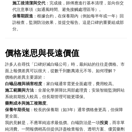
施工後清潔與交代
：完成後，師傅應進行基本清理，並向你交
代注意事項（如通風時間、避免接觸處理區等）。
保養期跟進
：根據合約，在保養期內（例如每半年或一年）回
訪檢查，監測防治效果，並提交報告。這是口碑的重要組成部
分。
價格迷思與長遠價值
許多人在尋找「口碑好滅白蟻公司」時，最糾結的往往是價格。市
面上報價差異可以很大，從數千到數萬港元不等。如何理解？
價格的差異主要源於：
白蟻品種與禍害程度
：家白蟻通常需更全面處理，費用較高。
施工範圍與方法
：全屋化學屏障比局部處理貴；安裝智能監測餌站
系統前期投入較高，但長期管理可能更環保。
藥劑成本與施工複雜度
。
保養年期長短
：較長的保養期（如3年）通常價格會更高，但保障
更全面。
我的見解是，不應單純追求最低價。白蟻防治是一項
投資
，而非單
純消費。一間報價稍高但提供詳盡檢查報告、透明方案、優質藥劑