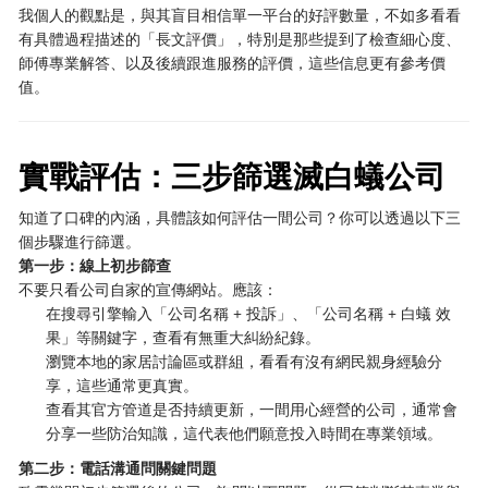
我個人的觀點是，與其盲目相信單一平台的好評數量，不如多看看
有具體過程描述的「長文評價」，特別是那些提到了檢查細心度、
師傅專業解答、以及後續跟進服務的評價，這些信息更有參考價
值。
實戰評估：三步篩選滅白蟻公司
知道了口碑的內涵，具體該如何評估一間公司？你可以透過以下三
個步驟進行篩選。
第一步：線上初步篩查
不要只看公司自家的宣傳網站。應該：
在搜尋引擎輸入「公司名稱 + 投訴」、「公司名稱 + 白蟻 效
果」等關鍵字，查看有無重大糾紛紀錄。
瀏覽本地的家居討論區或群組，看看有沒有網民親身經驗分
享，這些通常更真實。
查看其官方管道是否持續更新，一間用心經營的公司，通常會
分享一些防治知識，這代表他們願意投入時間在專業領域。
第二步：電話溝通問關鍵問題