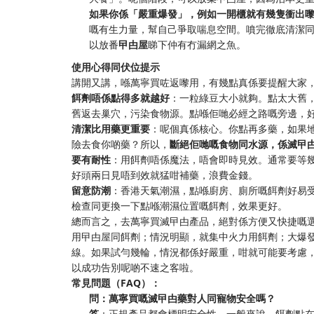
如果你係「嚴重爆發」，例如一開櫃就有幾隻衝出
嘅有生力量，幫自己爭取喘息空間。噴完徹底清潔
以放番
曱甴屋
睇下仲有冇漏網之魚。
使用心得同伏位提示
講開又講，喺萬寧買咗返嚟用，有幾點真係要提醒大家
餌劑唔係點得多就越好
：一粒綠豆大小就夠。點太大舊
舊返去巢穴，污染食物源。點喺佢哋必經之路嘅旁邊，
清潔比用藥更重要
：呢個真係核心。你點再多藥，如果
險去食你啲藥？所以，
斷絕佢哋嘅食物同水源，係滅曱
要有耐性
：用餌劑唔係魔法，唔會即時見效。通常要等
好頭兩日見唔到效就猛咁補藥，浪費金錢。
留意防潮
：香港天氣潮濕，點喺廚房、廁所嘅餌劑好易
檢查同更換一下點喺潮濕位置嘅餌劑，效果更好。
總而言之，去萬寧買滅曱甴產品，絕對係方便又快捷嘅
用曱甴屋同餌劑；情況明顯，就集中火力用餌劑；大爆
線。如果試勻幾輪，情況都係好嚴重，咁就可能要考慮
以成功告別呢啲不速之客啦。
常見問題（FAQ）：
問：萬寧買嘅滅曱甴藥對人同寵物安全嗎？
答
：正規產品都會標明安全性。一般來說，餌劑點