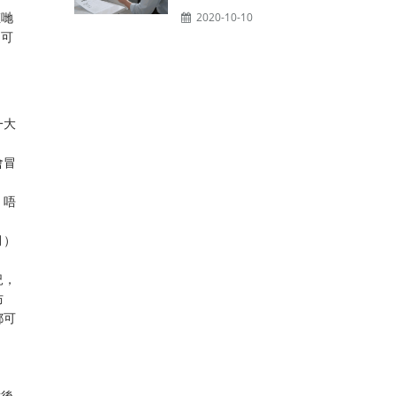
佢哋
2020-10-10
，可
一大
會冒
。唔
月）
況，
防
都可
噴後