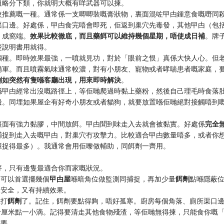
粗略分下類，你就明大概有咩武器可以揀。
較推薦嘅一種。通常係一支唧唧裝嘅膏狀物，裏面混咗曱甴鍾意食嘅嘢同
渠口邊。好處係，曱甴食完唔會即死，佢返到巢穴先毒發，其他曱甴（包
，成窩端。
效果比較徹底，而且藥餌可以維持幾個星期，唔使成日補
。牌
楚說明書用就得。
嗰種。即時效果最強，一噴就見功，對於「眼前之恨」真係大快人心。但
備軍。而且噴霧氣味通常較濃，對有小朋友、寵物或者哮喘患者嘅家庭，
例如突然有隻喺客廳出現，用來即時解決
。
喺曱甴經常出沒嘅路徑上，等佢哋爬過時黏上藥粉，然後自己理毛時食落
邊。同埋如果屋企有好奇小朋友或者貓狗，就要放置喺佢哋絕對接觸唔到
裏面有強力黏膠，中間放餌。曱甴聞到味走入去就會被黏實。好處係
完全
捕捉到走入去嘅曱甴，對巢穴冇攻擊力。比較適合曱甴數量唔多，或者你
屋捉得最多）。我通常會用佢嚟做輔助，同餌劑一齊用。
好，只有邊隻最適合你而家嘅狀況。
：可以首選擺幾個
曱甴屋
喺暗角位做監測同捕捉，再加少量
餌劑
點喺隱蔽
又安全，又有持續效果。
主打
餌劑
了。記住，餌劑要點得夠，唔好孤寒。廚房每個角落、廁所渠口
十厘米點一小滴。記得要清走其他食物殘渣，等佢哋無得揀，只能食你嘅
重要。