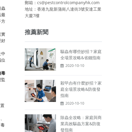
郵箱：cs@pestcontrolcompanyhk.com
殺蟲
地址：香港九龍新蒲崗八達街3號安達工業
括最
大廈7樓
子方
推薦新聞
老實
要好
驅蟲有哪些妙招？家庭
肚中
全場景攻略&省錢指南
嘅位
2020-10-10
無毒
想監
殺曱甴有什麼妙招？家
庭全場景攻略&防復發
指南
2020-10-10
位置
除蟲全攻略：家庭與商
邊、
業高效驅蟲方案&防復
「毒
發指南