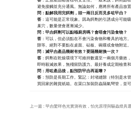
避免接觸並充分通風。無論如何，應將所有產品放
問：點解我用完餌劑，頭一兩日反而見多咗曱甴？
答
：這可能是正常現象。因為餌劑的引誘成分可能
巢穴，數量便會逐漸減少。
問：曱甴餌劑可以點喺廚房嗎？會唔會污染食物？
答
：可以，但必須點在不會污染食物和餐具的地方
隙等。絕對不要點在桌面、砧板、碗碟或食物附近
問：滅曱甴產品幾耐有效？要隔幾耐換一次？
答
：餌劑在乾燥環境下可維持數週至一兩個月藥效
即時殺滅效果，無殘留防護力。最好養成定期檢查
問：用咗產品後，點預防曱甴再返嚟？
答
：預防是長期工作。緊記：封堵縫隙（特別是水
買回家的雜貨紙箱。在渠口加裝防蟲隔氣彎管，並
上一篇 : 曱甴驚咩色光實測有效，怕光原理與驅蟲燈具