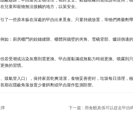
置在兒童和寵物無法接觸的地方，以策安全。
吸引了一些原本躲在深處的曱甴出來覓食。只要持續放置，等牠們將藥劑
。例如：廚房櫃門的鉸鏈縫隙、櫃體與牆壁的夾角、雪橇背部、爐頭側邊
。
，但若受潮或沾染灰塵則需更換。曱甴屋黏滿或無黏力時就更換。噴霧則
和更換的習慣。
管、煤氣管入口），保持家居乾爽清潔，食物妥善密封，垃圾每日清理，
可長期在隱蔽角落放置少量餌劑或曱甴屋作監測防禦。
選擇
下一篇 : 用食醋真係可以趕走曱甴