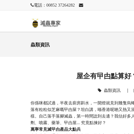
電話：00852 37264282
蟲類資訊
屋企有曱甴點算好
蟲類資訊
|
你係咪都試過，半夜去廚房斟水，一開燈就見到幾隻烏
落有粒粒似芝麻嘅曱甴屎？坦白講，喺香港呢啲又熱又
樣。自己落手落腳滅蟲，第一時間諗到去邊？我估好多
劑、噴霧、藥筆、曱甴屋… 究竟點揀好？
萬寧常見滅曱甴產品大點兵