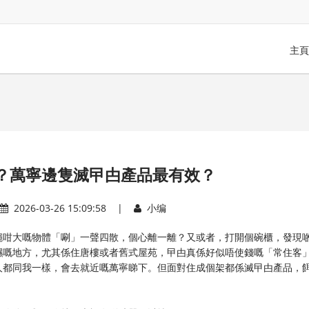
主頁
？萬寧邊隻滅曱甴產品最有效？
2026-03-26 15:09:58 |
小编
蠅咁大嘅物體「唰」一聲四散，個心離一離？又或者，打開個碗櫃，發現
濕嘅地方，尤其係住唐樓或者舊式屋苑，曱甴真係好似唔使錢嘅「常住客
人都同我一樣，會去就近嘅萬寧睇下。但面對住成個架都係滅曱甴產品，