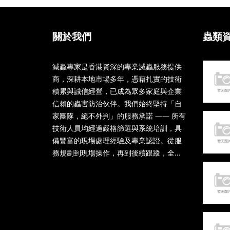
關於我們
蟲類
滅蟲專家是香港資深的專業滅蟲服務提供
商，深耕本地市場多年，憑藉扎實的技術
積累與誠信經營，已成為眾多家庭與企業
信賴的蟲害防治伙伴。我們始終堅持「自
家團隊，絕不外判」的服務承諾 —— 所有
技術人員均經過嚴格篩選與系統培訓，具
備豐富的現場處理經驗及專業認證。從服
務規劃到現場操作，再到後續跟蹤，全...