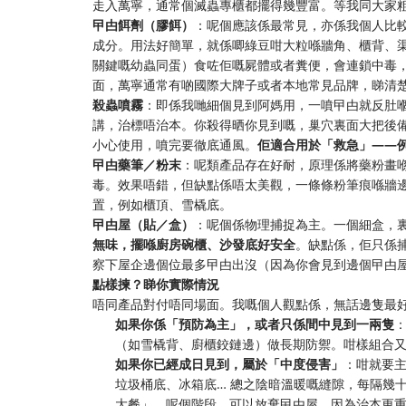
走入萬寧，通常個滅蟲專櫃都擺得幾豐富。等我同大家
曱甴餌劑（膠餌）
：呢個應該係最常見，亦係我個人比
成分。用法好簡單，就係唧綠豆咁大粒喺牆角、櫃背、
關鍵嘅幼蟲同蛋）食咗佢嘅屍體或者糞便，會連鎖中毒
面，萬寧通常有啲國際大牌子或者本地常見品牌，睇清
殺蟲噴霧
：即係我哋細個見到阿媽用，一噴曱甴就反肚
講，治標唔治本。你殺得晒你見到嘅，巢穴裏面大把後
小心使用，噴完要徹底通風。
佢適合用於「救急」——
曱甴藥筆／粉末
：呢類產品存在好耐，原理係將藥粉畫
毒。效果唔錯，但缺點係唔太美觀，一條條粉筆痕喺牆
置，例如櫃頂、雪橇底。
曱甴屋（貼／盒）
：呢個係物理捕捉為主。一個細盒，
無味，擺喺廚房碗櫃、沙發底好安全
。缺點係，佢只係
察下屋企邊個位最多曱甴出沒（因為你會見到邊個曱甴
點樣揀？睇你實際情況
唔同產品對付唔同場面。我嘅個人觀點係，無話邊隻最
如果你係「預防為主」，或者只係間中見到一兩隻
（如雪橇背、廚櫃鉸鏈邊）做長期防禦。咁樣組合
如果你已經成日見到，屬於「中度侵害」
：咁就要
垃圾桶底、冰箱底… 總之陰暗溫暖嘅縫隙，每隔幾
大餐」。呢個階段，可以放棄曱甴屋，因為治本更