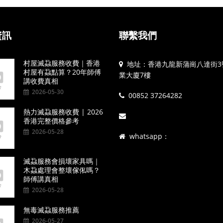
資訊
聯繫我們
村屋滅蝨服務收費｜香港
地址：香港九龍新蒲崗八達街3
村屋有蝨點算？20年師傅
業大廈7樓
講收費真相
2026-05-30
00852 37264282
熱力滅蝨服務收費 | 2026
香港完整價格參考
2026-05-28
whatsapp：
滅蝨服務會損壞家具嗎｜
木蝨處理會整壞傢俬嗎？
師傅講真相
2026-05-28
無毒滅蝨服務推薦
2026-05-27