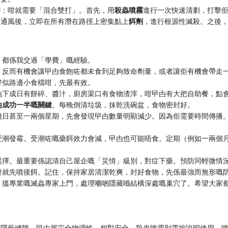
嚟
：咁就需要「混合雙打」。首先，用
殺蟲噴霧
進行一次快速清剿，打擊
同通風後，立即在所有潛在路徑上密集點上
餌劑
，進行根源性滅殺。之後
，都係我交過「學費」嘅經驗。
，反而有機會讓曱甴食飽咗都未食到足夠致命劑量，或者讓佢有機會帶走
好似路邊小食檔咁，先最有效。
地下成日有餅碎、醬汁，廚房渠口有食物渣滓，咁曱甴有大把自助餐，點
甴成功一半嘅關鍵
。每晚倒清垃圾，抹乾洗碗盆，食物密封好。
幾日甚至一兩個星期，先會發現曱甴數量明顯減少。因為佢需要時間傳播
受潮發霉。受潮咗嘅藥餌效力會減，曱甴也可能唔食。定期（例如一兩個
選擇。最重要係認清自己屋企嘅「災情」級別，對症下藥。預防同輕微情
發就先噴後餌。記住，保持家居清潔乾爽，封好食物，先係最強而無形嘅
，搵專業嘅滅蟲專家上門，處理嗰啲隱藏喺結構深處嘅巢穴了。希望大家
在隱蔽縫隙，曱甴屋完全物理性，相對安全。殺蟲噴霧則需按說明使用，