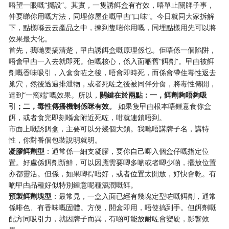
唔望一眼嘅“擺設”。其實，一隻誘餌盒有冇效，唔單止關牌子事，
仲要睇你用嘅方法，同埋你屋企嘅曱甴“口味”。今日就同大家拆解
下，點樣喺云云產品之中，揀到隻啱你用嘅，同埋點樣用先可以將
效果最大化。
首先，我哋要搞清楚，曱甴誘餌盒嘅原理係乜。佢唔係一個陷阱，
唔會曱甴一入去就即死。佢嘅核心，係入面嗰舊“餌劑”。曱甴被餌
劑嘅香味吸引，入盒食咗之後，唔會即時死，而係會帶住毒性返去
巢穴，然後透過排泄物，或者死咗之後被同伴分食，將毒性傳開，
達到“一窩端”嘅效果。所以，
關鍵在於兩點：一，餌劑夠唔夠吸
引；二，毒性傳播機制係咪有效。
如果隻曱甴根本唔鍾意食你盒
餌，或者食完即刻喺盒附近死咗，咁就連鎖唔到。
市面上嘅誘餌盒，主要可以分幾個大類。我哋唔講牌子名，講特
性，你對番個包裝說明就明。
凝膠餌劑型
：通常係一細支凝膠，要你自己唧入個盒仔嘅指定位
置。好處係餌劑新鮮，可以因應需要唧多啲或者唧少啲，擺放位置
亦都靈活。但係，如果唧得唔好，或者位置太開放，好快會乾。有
啲曱甴品種好似特別鍾意呢種濕潤嘅餌。
預製餌劑塊型
：最常見，一盒入面已經有幾塊定型咗嘅餌劑，通常
係啡色、有香味嘅固體。方便，開盒即用，唔使搞到手。但餌劑嘅
配方同吸引力，就因牌子而異，有啲可能放耐咗會變硬，影響效