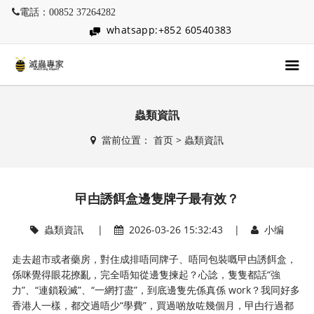
電話：00852 37264282
whatsapp:+852 60540383
蟲類資訊
當前位置：
首页
>
蟲類資訊
曱甴誘餌盒邊隻牌子最有效？
蟲類資訊
|
2026-03-26 15:32:43 |
小编
走去超市或者藥房，對住成排唔同牌子、唔同包裝嘅曱甴誘餌盒，
係咪覺得眼花撩亂，完全唔知從邊隻揀起？心諗，隻隻都話“強
力”、“連鎖殺滅”、“一網打盡”，到底邊隻先係真係 work？我同好多
香港人一樣，都交過唔少“學費”，買過啲放咗幾個月，曱甴行過都