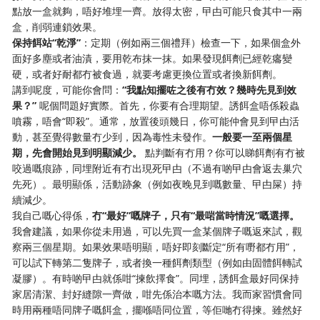
點放一盒就夠，唔好堆埋一齊。放得太密，曱甴可能只食其中一兩
盒，削弱連鎖效果。
保持餌站“乾淨”
：定期（例如兩三個禮拜）檢查一下，如果個盒外
面好多塵或者油漬，要用乾布抹一抹。如果發現餌劑已經乾癟變
硬，或者好耐都冇被食過，就要考慮更換位置或者換新餌劑。
講到呢度，可能你會問：
“我點知擺咗之後有冇效？幾時先見到效
果？”
呢個問題好實際。首先，你要有合理期望。誘餌盒唔係殺蟲
噴霧，唔會“即殺”。通常，放置後頭幾日，你可能仲會見到曱甴活
動，甚至覺得數量冇少到，因為毒性未發作。
一般要一至兩個星
期，先會開始見到明顯減少。
點判斷有冇用？你可以睇餌劑有冇被
咬過嘅痕跡，同埋附近有冇出現死曱甴（不過有啲曱甴會返去巢穴
先死）。最明顯係，活動跡象（例如夜晚見到嘅數量、曱甴屎）持
續減少。
我自己嘅心得係，
冇“最好”嘅牌子，只有“最啱當時情況”嘅選擇。
我會建議，如果你從未用過，可以先買一盒某個牌子嘅返來試，觀
察兩三個星期。如果效果唔明顯，唔好即刻斷定“所有嘢都冇用”，
可以試下轉第二隻牌子，或者換一種餌劑類型（例如由固體餌轉試
凝膠）。有時啲曱甴就係咁“揀飲擇食”。同埋，誘餌盒最好同保持
家居清潔、封好縫隙一齊做，咁先係治本嘅方法。我而家習慣會同
時用兩種唔同牌子嘅餌盒，擺喺唔同位置，等佢哋冇得揀。雖然好