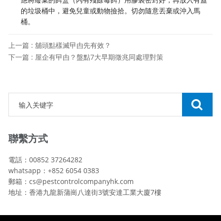
的垃圾桶中，避免兒童或動物撿拾。切勿隨意丟棄或沖入馬
桶。
上一篇 : 舖頭點樣滅曱甴先有效？
下一篇 : 屋企有曱甴？盤點7大早期徵兆同處理對策
聯繫方式
電話：00852 37264282
whatsapp：+852 6054 0383
郵箱：cs@pestcontrolcompanyhk.com
地址：香港九龍新蒲崗八達街3號安達工業大廈7樓