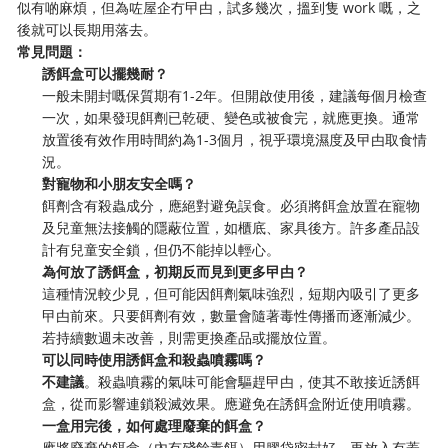
似有啲麻煩，但為咗屋企冇曱甴，試多幾次，搵到隻 work 嘅，之
後就可以長期用落去。
常見問題：
誘餌盒可以擺幾耐？
一般未開封嘅保質期有1-2年。但開啟使用後，建議每個月檢查
一次，如果發現餌劑已乾硬、變色或被食完，就應更換。通常
放置後有效作用時間約為1-3個月，視乎環境濕度及曱甴取食情
況。
對寵物和小朋友安全嗎？
餌劑含有殺蟲成分，應絕對避免誤食。必須將餌盒放置在寵物
及兒童無法接觸的隱蔽位置，如櫃底、家具後方。許多產品設
計有兒童安全鎖，但仍不能掉以輕心。
為何放了誘餌盒，初期反而見到更多曱甴？
這種情況較少見，但可能因餌劑氣味強烈，短期內吸引了更多
曱甴前來。只要餌劑有效，數量會隨著毒性傳播而逐漸減少。
若持續數週未改善，則需更換產品或擺放位置。
可以同時使用誘餌盒和殺蟲噴霧嗎？
不建議
。殺蟲噴霧的氣味可能會驅趕曱甴，使其不敢接近誘餌
盒，從而影響連鎖殺滅效果。應避免在誘餌盒附近使用噴霧。
一盒用完後，如何處理廢棄的餌盒？
應將廢棄的餌盒（內有殘餘毒餌）用膠袋密封好，再放入有蓋