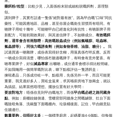
果。
藥餌粉/粒型
：比較少見，入面係粉末狀或細粒狀嘅餌劑，原理類
似。
講到牌子，其實冇話邊一隻係“絕對最有效”。因為曱甴嘅“口味”同抗
藥性，可能因應地區、品種，甚至你屋企嘅衛生習慣而有唔同。有
啲牌子用咗十幾年，可能啲曱甴已經進化到有抗性；有啲新牌子用
新配方，可能初期效果好。與其迷信牌子，不如睇成分。
有效嘅餌
劑，通常會含有兩類嘢：高效嘅殺蟲成分（例如氟蟻腙、吡蟲啉、
氟蟲腈等），同強力嘅誘食劑（例如食物香精、油脂、糖分）。
我
試過買過一啲雜牌，成份表寫得好含糊，用落真係冇咩反應。反而
一啲成分寫得清楚，哪怕係冇聽過嘅牌子，有時會有意外驚喜。有
啲專業牌子，好似
滅蟲專家
出嗰啲，成分通常會標示得比較明確。
不如我哋用一個簡單嘅對比表，睇下點樣評估一隻誘餌盒：
揀啱產品，只係成功咗一半。點樣用，先係另外一半，而且可能更
重要。我見過好多人，買咗盒返來，求其喺廚房地下放兩盒，就以
為搞掂。結果當然唔理想。擺放位置有好大學問：
要放對地方
：唔係你見到曱甴嘅地方，而係
曱甴嘅必經之路同藏身
點
。例如：廚櫃鉸鏈側邊、雪櫃背部同牆身之間嘅罅隙、灶台下面
嘅陰暗角落、洗碗盤下面嘅櫃內、垃圾桶後面。記住，曱甴鍾意貼
住牆邊行。
數量要夠，但唔好太多
：一個標準廚房，起碼要放4-6個點。但每個