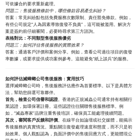
可依據合約要求重新處理。
問題二：售後服務條款中，哪些條款容易產生糾紛？
答案：常見糾紛點包括免費服務次數限制、責任豁免條款。例如，
有些公司規定“人為因素導致復發不負責”，這可能被濫用。解決方
案是簽約前仔細審閱，必要時尋求第三方諮詢。
表格對比：不同類型售後服務優劣
問題三：如何評估售後服務的實際效果？
答案：通過客戶評價和案例分享。例如，查看公司過往項目的復發
率數據，或要求提供成功案例參考。這能避免“紙上談兵”的服務。
如何評估滅蟑螂公司售後服務：實用技巧
選擇滅蟑螂公司時，售後服務評估應作為首要標準。以下是具體方
法，幫助您篩選可靠夥伴。
首先，檢查公司信譽和認證
。香港的正規滅蟲公司通常持有相關行
業認證，如環保署註冊。這些認證往往關聯售後服務標準。例
如，“滅蟲專家”品牌注重售後培訓，確保員工能處理後續問題。
其次，審閱客戶反饋和評價
。在線平台如論壇或社交媒體，能揭示
售後服務的真實情況。重點關注復發處理速度和態度，而不只是初
始效果。個人觀點認為，負面評價中的售後回應方式，更能體現公