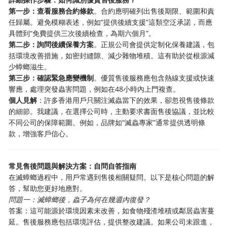
第一步：查看服務合約條款
。合約應明確列出售後期限、範圍和責
任歸屬。避免模糊表述，例如“提供後續支援”這類空泛承諾，而應
具體到“免費提供三次後續檢查，為期六個月”。
第二步：詢問後續保養方案
。正規公司會提供定制化保養建議，包
括環境改善措施，如密封縫隙、減少雜物堆積。這有助於從根源減
少蟑螂滋生。
第三步：確認緊急應變機制
。優質售後服務應包含熱線支援或快速
響應，處理突發蟲害問題，例如在48小時內上門複查。
個人見解
：許多香港用戶只關注滅蟲當下的效果，卻忽視售後條款
的細節。我建議，在選擇公司時，主動要求書面售後協議，並比較
不同公司的保障範圍。例如，品牌如“滅蟲專家”通常提供透明條
款，增強客戶信心。
常見售後問題與解決方案：自問自答指南
在滅蟑螂過程中，用戶常遇到售後相關疑問。以下是核心問題的解
答，幫助您更好地應對。
問題一：滅蟑螂後，蟲子為何在幾週內復發？
答案：這可能源於環境因素未改善，如食物殘渣堆積或鄰居蟲害蔓
延。售後服務應包括環境評估，提供整改建議。如果公司未跟進，