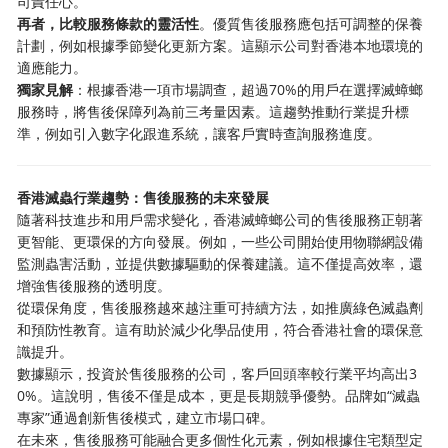
司責任心。
再者，比較服務條款的靈活性
。優質售後服務應包括可調整的保養
計劃，例如根據季節變化更新方案。這顯示公司對香港本地環境的
適應能力。
獨家見解
：根據香港一項市場調查，超過70%的用戶在選擇滅蟑螂
服務時，將售後保障列為前三考量因素。這趨勢推動行業提升標
準，例如引入數字化跟進系統，讓客戶實時查詢服務進度。
香港滅蟲行業趨勢：售後服務的未來發展
隨著科技進步和用戶需求變化，香港滅蟑螂公司的售後服務正朝著
更智能、更環保的方向發展。例如，一些公司開始使用物聯網設備
監測蟲害活動，並提供數據驅動的保養建議。這不僅提高效率，還
增強售後服務的透明度。
從環保角度，售後服務越來越注重可持續方法，如推廣綠色滅蟲劑
和預防性教育。這有助於減少化學品使用，符合香港社會的環保意
識提升。
數據顯示，投資於售後服務的公司，客戶回頭率較行業平均高出3
0%。這說明，售後不僅是成本，更是長期競爭優勢。品牌如“滅蟲
專家”通過創新售後模式，建立市場口碑。
在未來，售後服務可能融合更多個性化元素，例如根據住宅類型定