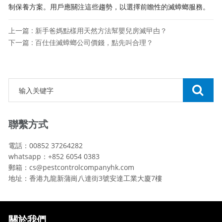
制保養方案。用戶應關注這些趨勢，以選擇前瞻性的滅蟑螂服務。
上一篇 : 新手爸媽點樣用天然方法幫嬰兒房滅曱甴？
下一篇 : 百仕佳滅蟑螂公司價錢，點先叫合理？
聯繫方式
電話：00852 37264282
whatsapp：+852 6054 0383
郵箱：cs@pestcontrolcompanyhk.com
地址：香港九龍新蒲崗八達街3號安達工業大廈7樓
關於我們