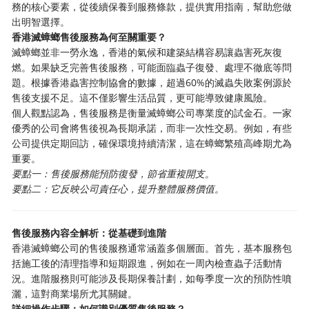
務的核心要素，從後續保養到服務條款，提供實用指南，幫助您做
出明智選擇。
香港滅蟑螂售後服務為何至關重要？
滅蟑螂並非一勞永逸，香港的氣候和建築結構容易讓蟲害死灰復
燃。如果缺乏完善售後服務，可能面臨蟲子復發、處理不徹底等問
題。根據香港蟲害控制協會的數據，超過60%的滅蟲失敗案例源於
售後支援不足。這不僅影響生活品質，更可能導致健康風險。
個人觀點認為，售後服務是衡量滅蟑螂公司專業度的試金石。一家
優秀的公司會將售後視為長期承諾，而非一次性交易。例如，有些
公司提供定期回訪，確保環境持續清潔，這在蟑螂繁殖高峰期尤為
重要。
要點一：售後服務能預防復發，節省重複開支。
要點二：它反映公司責任心，提升整體服務價值。
售後服務內容全解析：從基礎到進階
香港滅蟑螂公司的售後服務通常涵蓋多個層面。首先，基本服務包
括施工後的清理指導和短期跟進，例如在一周內檢查蟲子活動情
況。進階服務則可能涉及長期保養計劃，如每季度一次的預防性噴
灑，這對商業場所尤其關鍵。
詳細操作步驟：如何識別優質售後服務？