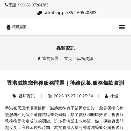
電話：00852 37264282
whatsapp:+852 60540383
蟲類資訊
當前位置：
首页
>
蟲類資訊
香港滅蟑螂售後服務問題｜後續保養,服務條款實測
蟲類資訊
|
2026-03-27 16:25:34 |
小编
香港家居環境潮濕擁擠，滅蟑螂後蟲子卻再次出沒，您是否擔心售
後服務不到位？選擇滅蟑螂公司時，除了價格和即時效果，售後服
務往往是決定成敗的關鍵。許多香港業主忽略這一點，導致蟲害問
題反复，浪費金錢與時間。本文將深入探討香港滅蟑螂公司售後服