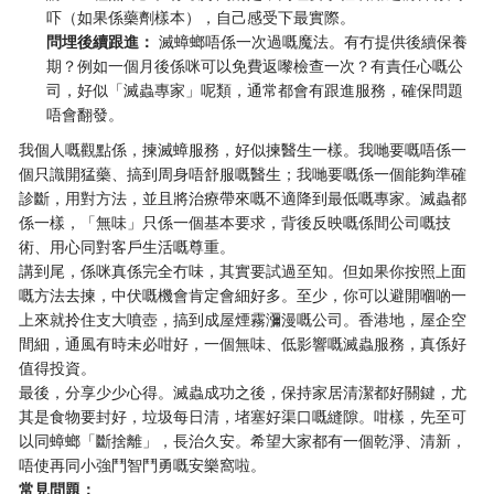
吓（如果係藥劑樣本），自己感受下最實際。
問埋後續跟進：
滅蟑螂唔係一次過嘅魔法。有冇提供後續保養
期？例如一個月後係咪可以免費返嚟檢查一次？有責任心嘅公
司，好似「滅蟲專家」呢類，通常都會有跟進服務，確保問題
唔會翻發。
我個人嘅觀點係，揀滅蟑服務，好似揀醫生一樣。我哋要嘅唔係一
個只識開猛藥、搞到周身唔舒服嘅醫生；我哋要嘅係一個能夠準確
診斷，用對方法，並且將治療帶來嘅不適降到最低嘅專家。滅蟲都
係一樣，「無味」只係一個基本要求，背後反映嘅係間公司嘅技
術、用心同對客戶生活嘅尊重。
講到尾，係咪真係完全冇味，其實要試過至知。但如果你按照上面
嘅方法去揀，中伏嘅機會肯定會細好多。至少，你可以避開嗰啲一
上來就拎住支大噴壺，搞到成屋煙霧瀰漫嘅公司。香港地，屋企空
間細，通風有時未必咁好，一個無味、低影響嘅滅蟲服務，真係好
值得投資。
最後，分享少少心得。滅蟲成功之後，保持家居清潔都好關鍵，尤
其是食物要封好，垃圾每日清，堵塞好渠口嘅縫隙。咁樣，先至可
以同蟑螂「斷捨離」，長治久安。希望大家都有一個乾淨、清新，
唔使再同小強鬥智鬥勇嘅安樂窩啦。
常見問題：