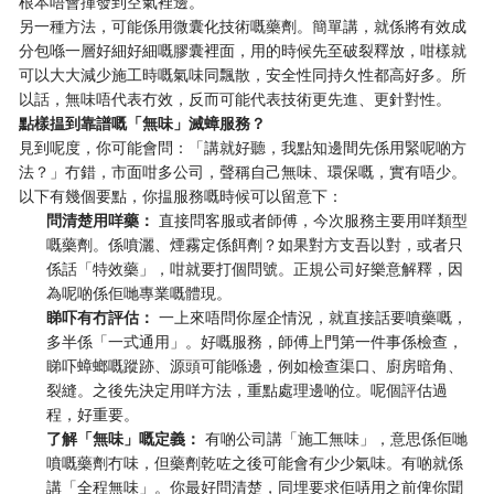
根本唔會揮發到空氣裡邊。
另一種方法，可能係用微囊化技術嘅藥劑。簡單講，就係將有效成
分包喺一層好細好細嘅膠囊裡面，用的時候先至破裂釋放，咁樣就
可以大大減少施工時嘅氣味同飄散，安全性同持久性都高好多。所
以話，無味唔代表冇效，反而可能代表技術更先進、更針對性。
點樣揾到靠譜嘅「無味」滅蟑服務？
見到呢度，你可能會問：「講就好聽，我點知邊間先係用緊呢啲方
法？」冇錯，市面咁多公司，聲稱自己無味、環保嘅，實有唔少。
以下有幾個要點，你揾服務嘅時候可以留意下：
問清楚用咩藥：
直接問客服或者師傅，今次服務主要用咩類型
嘅藥劑。係噴灑、煙霧定係餌劑？如果對方支吾以對，或者只
係話「特效藥」，咁就要打個問號。正規公司好樂意解釋，因
為呢啲係佢哋專業嘅體現。
睇吓有冇評估：
一上來唔問你屋企情況，就直接話要噴藥嘅，
多半係「一式通用」。好嘅服務，師傅上門第一件事係檢查，
睇吓蟑螂嘅蹤跡、源頭可能喺邊，例如檢查渠口、廚房暗角、
裂縫。之後先決定用咩方法，重點處理邊啲位。呢個評估過
程，好重要。
了解「無味」嘅定義：
有啲公司講「施工無味」，意思係佢哋
噴嘅藥劑冇味，但藥劑乾咗之後可能會有少少氣味。有啲就係
講「全程無味」。你最好問清楚，同埋要求佢哢用之前俾你聞