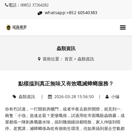
電話：00852 37264282
whatsapp:+852 60540383
蟲類資訊
當前位置：
首页
>
蟲類資訊
點樣揾到真正無味又有效嘅滅蟑螂服務？
蟲類資訊
|
2026-03-28 15:56:50 |
小编
你有冇試過，一打開廚房櫃門，或者半夜去廁所開燈，就見到一、
兩隻「小強」急速走竄？更慘嘅係，試過用咗市面嘅殺蟲噴霧，成
屋都係一陣刺鼻嘅藥水味，搞到幾個鐘頭都唔散，家人仲咳到唔
停。老實講，滅蟑螂係為咗有個衛生環境，但如果搞到屋企空氣都