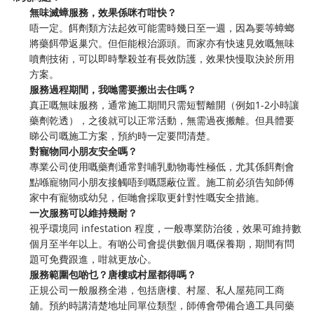
無味滅蟑服務，效果係咪冇咁快？
唔一定。餌劑類方法起效可能需時幾日至一週，因為要等蟑螂
將藥餌帶返巢穴。但佢能根治源頭。而家亦有快速見效嘅無味
噴劑技術，可以即時擊殺並有長效防護，效果快慢取決於所用
方案。
服務過程期間，我哋需要搬出去住嗎？
真正嘅無味服務，通常施工期間只需短暫離開（例如1-2小時讓
藥劑乾透），之後就可以正常活動，無需過夜搬離。但具體要
睇公司嘅施工方案，預約時一定要問清楚。
對寵物同小朋友安全嗎？
專業公司使用嘅藥劑通常對哺乳動物毒性極低，尤其係餌劑會
點喺寵物同小朋友接觸唔到嘅隱蔽位置。施工前必須告知師傅
家中有寵物或幼兒，佢哋會採取更針對性嘅安全措施。
一次服務可以維持幾耐？
視乎環境同 infestation 程度，一般專業防治後，效果可維持數
個月至半年以上。有啲公司會提供數個月嘅保養期，期間有問
題可免費跟進，咁就更放心。
服務範圍包啲乜？唐樓或村屋都得嗎？
正規公司一般服務全港，包括唐樓、村屋、私人屋苑同工商
舖。預約時講清楚地址同單位類型，師傅會帶備合適工具同藥