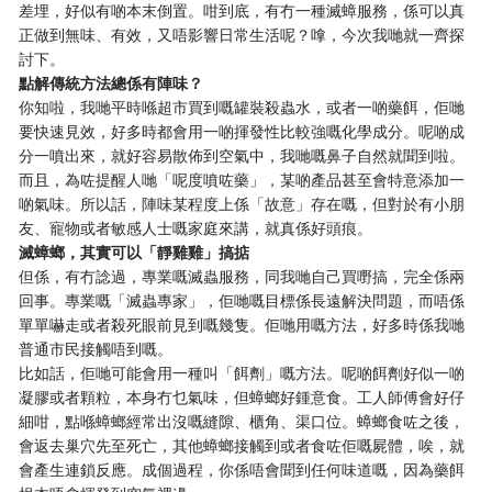
差埋，好似有啲本末倒置。咁到底，有冇一種滅蟑服務，係可以真
正做到無味、有效，又唔影響日常生活呢？嗱，今次我哋就一齊探
討下。
點解傳統方法總係有陣味？
你知啦，我哋平時喺超市買到嘅罐裝殺蟲水，或者一啲藥餌，佢哋
要快速見效，好多時都會用一啲揮發性比較強嘅化學成分。呢啲成
分一噴出來，就好容易散佈到空氣中，我哋嘅鼻子自然就聞到啦。
而且，為咗提醒人哋「呢度噴咗藥」，某啲產品甚至會特意添加一
啲氣味。所以話，陣味某程度上係「故意」存在嘅，但對於有小朋
友、寵物或者敏感人士嘅家庭來講，就真係好頭痕。
滅蟑螂，其實可以「靜雞雞」搞掂
但係，有冇諗過，專業嘅滅蟲服務，同我哋自己買嘢搞，完全係兩
回事。專業嘅「滅蟲專家」，佢哋嘅目標係長遠解決問題，而唔係
單單嚇走或者殺死眼前見到嘅幾隻。佢哋用嘅方法，好多時係我哋
普通市民接觸唔到嘅。
比如話，佢哋可能會用一種叫「餌劑」嘅方法。呢啲餌劑好似一啲
凝膠或者顆粒，本身冇乜氣味，但蟑螂好鍾意食。工人師傅會好仔
細咁，點喺蟑螂經常出沒嘅縫隙、櫃角、渠口位。蟑螂食咗之後，
會返去巢穴先至死亡，其他蟑螂接觸到或者食咗佢嘅屍體，唉，就
會產生連鎖反應。成個過程，你係唔會聞到任何味道嘅，因為藥餌