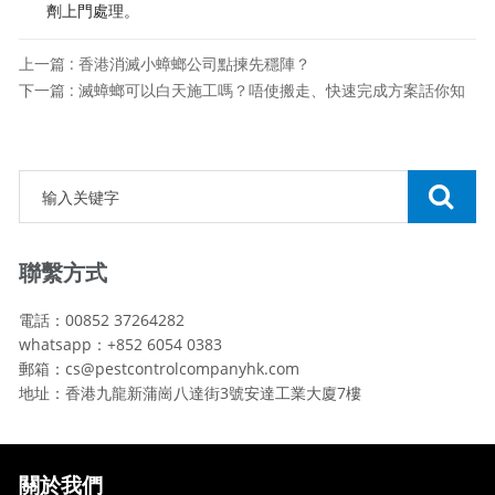
劑上門處理。
上一篇 : 香港消滅小蟑螂公司點揀先穩陣？
下一篇 : 滅蟑螂可以白天施工嗎？唔使搬走、快速完成方案話你知
聯繫方式
電話：00852 37264282
whatsapp：+852 6054 0383
郵箱：cs@pestcontrolcompanyhk.com
地址：香港九龍新蒲崗八達街3號安達工業大廈7樓
關於我們