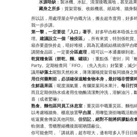
水源唔缺
：製冰機、水缸、清潔後嘅濕地，甚至蔬
藏身之所多
：貨架背板、收銀機底、紙箱堆、牆身
所以話，用處理屋企曱甴嘅方法，搬去超市度用，好多
我一步步講。
第一擊，一定要從「入口」著手
。好多曱甴根本唔係土
埋。
建議設立一個「檢疫區」
，所有來貨，特別係乾貨
箱亦要盡快拎走，唔好堆積，因為瓦通紙結構就係曱甴
講開食品區，一定要
分區處理
，唔可以一本通書睇到老
乾貨糧食區（餅乾、麵、罐頭）
：重點係「密封」同「
Party。定期檢查同「FIFO」（先入先出）好緊要，減
議用
矽藻土
呢類天然粉末，薄薄灑喺貨架背板同牆身之
用任何藥劑前，必須確保遠離食物本身，最好喺非營業
生鮮蔬果區
：呢度濕氣重，有爛菜葉同水果汁。
每日打
而且定期倒熱水或者用生物酶清潔劑沖洗，溶解油污，
喜（或者驚嚇）。
熟食、麵包區同員工休息室
：重災區中嘅重災區。麵包
以考慮喺牆角、櫃底放置
曱甴屋
，用嚟監測佢哋嘅活動
咗返竇會傳染其他同類。
但切記，絕對不能將餌膠點在
軌側邊、雪櫃壓縮機後面呢啲隱蔽位。
你可能會問，「講就易，超市咁大，邊有咁多人手日日睇