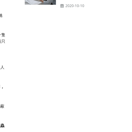
2020-10-10
哋
一隻
唔只
訓人
察，
隱蔽
滅蟲