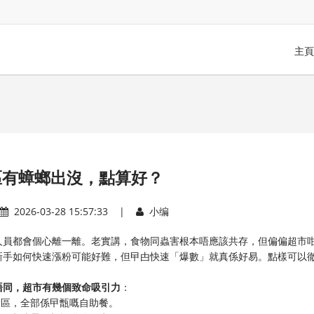
主頁
區有蟑螂出沒，點算好？
2026-03-28 15:57:33 |
小编
人員都會個心離一離。老實講，食物同蟲害根本唔應該共存，但偏偏超市
新手如何快速漲粉可能好難，但曱甴快速「爆數」就真係好易。點樣可以
唔同，超市有幾個致命吸引力
：
食區，全部係曱甑嘅自助餐。