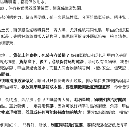
果區嘅噴霧，都提供飲用水。
裂縫，仲有各種機器設備後面，簡直係迷宮樂園。
時都係唔夠力。超市需要嘅，係一套系統性嘅、分區阻擊嘅策略。唔使驚
生土長，而係跟住送嚟嘅貨品一齊入嚟。尤其係紙箱同包裝，曱甴好鍾意
、紙品，先唔好急急腳搬入銷售區，喺呢個區拆咗外層紙箱先，檢查清楚
嘅理想竇。
。
離地」。
貨架上的食物，包裝有冇破損？
好細嘅裂口都足以引曱甴入去開
少舊貨積壓。
貨架底下、後面，必須保持絕對乾淨
，唔可以有食物碎。我會
間嘅罅隙，曱甴爬過會脫水，而且人同食物接觸唔到，相對安全。但緊記
時間做
。
烊後嘅清潔必須做足
，唔可以只係掃走表面垃圾。排水渠口要加裝防蟲隔
斷曱甴糧草。
存放蔬果嘅膠箱或木架，要定期搬開徹底清潔底部
，你會發
碎、食物渣、飲品漬，係曱甴嘅營養大餐。
呢啲區域，物理性防治好關鍵
熱點。至於藥餌，一定要用
餌膠
，因為可以好精準咁點喺裂縫、角落，曱
食物處理檯面、器皿或任何可能接觸食物的地方！
通常點喺牆腳線、櫃筒
到咁細？」 問得好。所以，
制度同培訓好重要
。要將清潔檢查變成清單