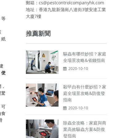
郵箱：cs@pestcontrolcompanyhk.com
地址：香港九龍新蒲崗八達街3號安達工業
大廈7樓
，等
匿
推薦新聞
。紙
驅蟲有哪些妙招？家庭
全場景攻略&省錢指南
建
2020-10-10
，
使
網，
殺曱甴有什麼妙招？家
現驚
庭全場景攻略&防復發
指南
。可
2020-10-10
甴食
滑
除蟲全攻略：家庭與商
業高效驅蟲方案&防復
發指南