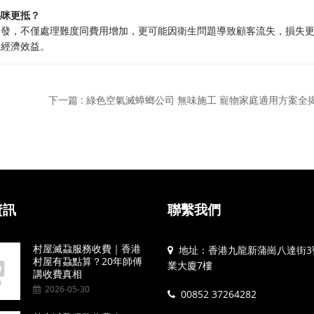
係咪更抵？
爆發，不僅處理難度同費用增加，更可能因衛生問題導致顧客流失，損失
合經濟效益。
？
下一篇 : 綠色空氣滅蟑螂公司 無味施工 寵物家庭適用方案全
資訊
聯繫我們
村屋滅蝨服務收費｜香港
地址：香港九龍新蒲崗八達街3
村屋有蝨點算？20年師傅
業大廈7樓
講收費真相
2026-05-30
00852 37264282