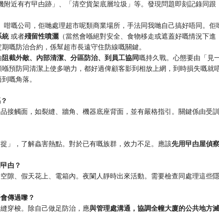
查收銀機附近有冇曱甴跡」、「清空貨架底層垃圾」等。發現問題即刻記錄同跟
」
咁嘅公司，佢哋處理超市呢類商業場所，手法同我哋自己搞好唔同。佢
系統
或者
殘留性噴灑
（當然會喺絕對安全、食物移走或遮蓋好嘅情況下進
定期嘅防治合約，係幫超市長遠守住防線嘅關鍵。
由
阻截外敵、內部清潔、分區防治、到員工協同
嘅持久戰。心態要由「見
願喺預防同清潔上使多啲力，都好過俾顧客影到相放上網，到時損失嘅就
唔到嘅角落。
嗎？
食品接觸面，如裂縫、牆角、機器底座背面，並有嚴格指引。關鍵係由受
捕捉」，了解蟲害熱點。對於已有嘅族群，效力不足。應該
先用曱甴屋偵
到曱甴？
身空隙、假天花上、電箱內。夜闌人靜時出來活動。需要檢查同處理這些
唔會傳過嚟？
裂縫穿梭。除自己做足防治，應
與管理處溝通，協調全幢大廈的公共地方