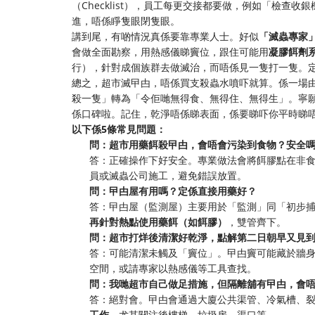
（Checklist），員工每更交接都要做，例如「檢
進，唔係睜隻眼閉隻眼。
講到尾，有啲情況真係要靠專業人士。好似
「滅蟲專家
會做全面勘察，用熱感儀睇竇位，跟住可能用
凝膠餌劑
行），針對成個族群去做滅治，而唔係見一隻打一隻。
總之，超市滅曱甴，唔係買支殺蟲水噴吓就算。係一場
殺一隻」轉為「令佢哋無得食、無得住、無得生」。寧
係口碑啦。記住，乾淨唔係睇表面，係要睇吓你平時睇
以下係5條常見問題：
問：超市用藥餌殺曱甴，會唔會污染到食物？安全
答：正確操作下好安全。專業做法會將餌膠點在非
員或滅蟲公司施工，避免錯誤放置。
問：曱甴屋有用嗎？定係直接用藥好？
答：曱甴屋（監測屋）主要用於「監測」同「初步
再針對熱點使用藥餌（如餌膠）
，雙管齊下。
問：超市打烊後清潔好乾淨，點解第二日朝早又見
答：可能清潔未觸及「竇位」。曱甴竇可能藏於牆
空間，或請專家以熱感儀等工具查找。
問：我哋超市自己做足措施，但隔離舖有曱甴，會
答：絕對會。曱甴會通過大廈公共渠管、冷氣槽、
工作
，尤其關注後樓梯、垃圾房、渠口等。