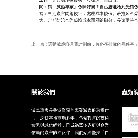
問：請「滅蟲專家」係咪好貴？自己處理唔到先請
答：早期蟲害問題較細，處理成本較低。若拖延至
大。定期防治合約係將成本同風險攤分，長遠更符
上一篇 : 選購滅蟑螂月費計劃前，你必須搞懂的幾件事
關於我們
蟲類
滅蟲專家是香港資深的專業滅蟲服務提供
商，深耕本地市場多年，憑藉扎實的技術
積累與誠信經營，已成為眾多家庭與企業
信賴的蟲害防治伙伴。我們始終堅持「自