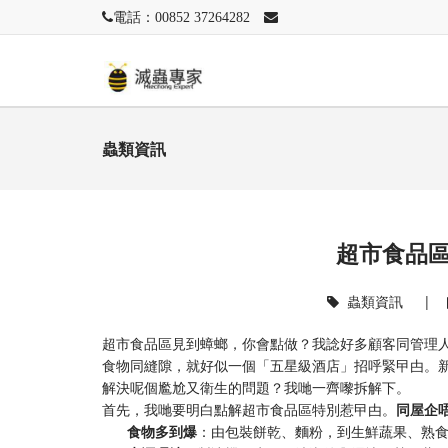
電話：00852 37264282
蟲類資訊
超市食品
蟲類資訊
|
超市食品區見到蟑螂，你會點做？我諗好多顧客同管理
食物同縫隙，就好似一個「五星級酒店」招呼緊曱甴。
解決呢個尷尬又衛生的問題？我哋一齊嚟拆解下。
首先，我哋要明白點解超市食品區特別惹曱甴。
同屋企
食物多到爆
：由包裝餅乾、麵粉，到生鮮蔬果、熟