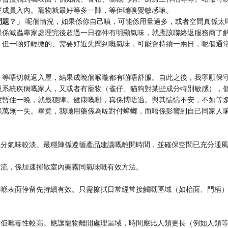
庭成員入內。寵物就最好等多一陣，等佢哋嗅覺敏感嘛。
問題？」
呢個情況，如果係你自己噴，可能係用量過多，或者空間真係太
果係滅蟲專家處理完後超過一日都仲有明顯氣味，就應該聯絡返服務商了
，但一啲好輕微的、需要好近先聞到嘅氣味，可能會持續一兩日，呢個通
，等唔切就返入屋，結果成晚個喉嚨都有啲唔舒服。自此之後，我寧願保
吸系統疾病嘅家人，又或者有寵物（雀仔、貓狗對某些成分特別敏感），
度暫住一晚，就最穩陣。健康嘅嘢，真係博唔過。與其惴惴不安，不如等
保萬無一失。畢竟，我哋用藥係為咗對付蟑螂，而唔係影響到自己同家人
劑成分氣味較淡。最穩陣係遵循產品建議嘅離開時間，並確保空間已充分通
氣對流，係加速揮散室內藥霧同氣味嘅有效方法。
需要喺表面停留先持續有效。只需擦拭日常經常接觸嘅區域（如枱面、門柄
分對佢哋毒性較高。應讓寵物離開處理區域，時間應比人類更長（例如人類等