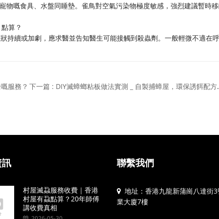
清潔寵物嘅食具、水盤同睡墊。雀鳥對空氣污染物極度敏感，強烈建議暫時移
，點算？
果症狀持續或加劇，應求醫並告知醫生可能接觸到殺蟲劑。一般輕微不適在
全嘅服務？
下一篇 : DIY滅蟑螂
資訊
聯繫我們
村屋滅蝨服務收費｜香港
地址：香港九龍新蒲崗八達街3
村屋有蝨點算？20年師傅
業大廈7樓
講收費真相
2026-05-30