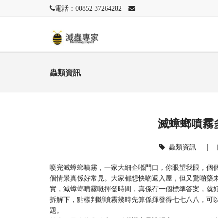
電話：00852 37264282
蟲類資訊
滅蟑螂噴霧
蟲類資訊
|
喷完滅蟑螂噴霧，一家大細企喺門口，你眼望我眼，個
個情景真係好常見。大家都想快啲返入屋，但又驚啲藥
實，滅蟑螂噴霧嘅揮發時間，真係冇一個標準答案，就
拆解下，點樣判斷噴霧幾時先算係揮發得七七八八，可
題。