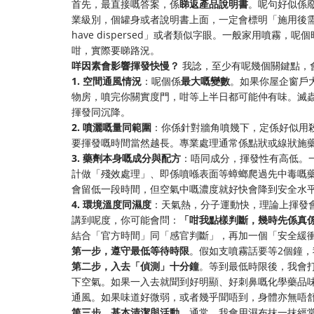
首先，最直接嘅答案，係
睇返產品說明書
。呢句好似係
業級別，個罐身或者說明書上面，一定會標明「施用後需離開場所時間」，
have dispersed」或者類似字眼。一般家用噴霧，呢
咁，實際要睇路況。
咩因素會影響揮發快慢？
我諗，至少有呢幾個關鍵點，
1. 空間通風情況
：呢個係
最大嘅變數
。如果你屋企窗戶
物房，噴完你關實度門，咁等上半日都可能仲有味。滅
揮發同沉降。
2. 噴灑嘅量同範圍
：你係針對牆角噴幾下，定係好似用
要揮發嘅時間當然越長。專業處理通常係點狀或線狀施
3. 藥劑本身嘅成分與配方
：唔同成分，揮發性有高低。
計做「殘效處理」、即係噴喺表面等蟑螂爬過先中毒嘅
會留低一段時間，但空氣中嘅濃度就好快會降到安全水
4. 環境溫度同濕度
：天氣熱，分子運動快，理論上揮發
講到呢度，你可能會問：
「咁我點樣判斷，幾時先係真
結合「官方時間」同「感官判斷」，再加一個「安全緩
第一步，遵守最低等待時限
。假如支噴霧話要等2個鐘，
第二步，入去「偵測」十分鐘
。等到最低時限後，我會
下空氣。如果一入去就聞到好明顯、好刺鼻嘅化學藥品
通風。如果味道好微弱，或者幾乎聞唔到，身體亦無唔
第三步，基本清潔與活動
。通常，我會用濕布抹一抹經