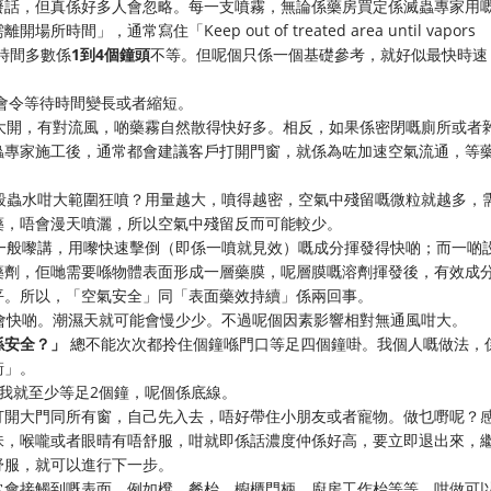
廢話，但真係好多人會忽略。每一支噴霧，無論係藥房買定係滅蟲專家用
通常寫住「Keep out of treated area until vapors
個時間多數係
1到4個鐘頭
不等。但呢個只係一個基礎參考，就好似最快時速
會令等待時間變長或者縮短。
大開，有對流風，啲藥霧自然散得快好多。相反，如果係密閉嘅廁所或者
蟲專家施工後，通常都會建議客戶打開門窗，就係為咗加速空氣流通，等
殺蟲水咁大範圍狂噴？用量越大，噴得越密，空氣中殘留嘅微粒就越多，
藥，唔會漫天噴灑，所以空氣中殘留反而可能較少。
一般嚟講，用嚟快速擊倒（即係一噴就見效）嘅成分揮發得快啲；而一啲
藥劑，佢哋需要喺物體表面形成一層藥膜，呢層膜嘅溶劑揮發後，有效成
平。所以，「空氣安全」同「表面藥效持續」係兩回事。
會快啲。潮濕天就可能會慢少少。不過呢個因素影響相對無通風咁大。
係安全？」
總不能次次都拎住個鐘喺門口等足四個鐘啩。我個人嘅做法，
衝」。
我就至少等足2個鐘，呢個係底線。
打開大門同所有窗，自己先入去，唔好帶住小朋友或者寵物。做乜嘢呢？
味，喉嚨或者眼晴有唔舒服，咁就即係話濃度仲係好高，要立即退出來，
舒服，就可以進行下一步。
常會接觸到嘅表面，例如櫈、餐枱、櫥櫃門柄、廚房工作枱等等。咁做可