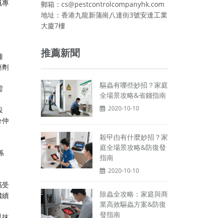
嘅專
郵箱：cs@pestcontrolcompanyhk.com
地址：香港九龍新蒲崗八達街3號安達工業
大廈7樓
推薦新聞
雜
藥劑
驅蟲有哪些妙招？家庭
需
全場景攻略&省錢指南
2020-10-10
設
分仲
殺曱甴有什麼妙招？家
庭全場景攻略&防復發
係
指南
2020-10-10
感受
除蟲全攻略：家庭與商
繼續
業高效驅蟲方案&防復
發指南
以抹