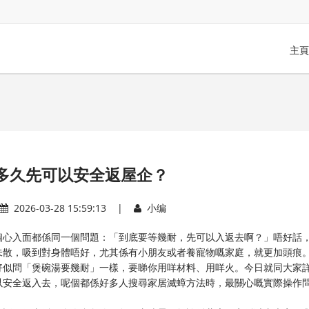
主頁
多久先可以安全返屋企？
2026-03-28 15:59:13 |
小编
個心入面都係同一個問題：「到底要等幾耐，先可以入返去啊？」唔好話
未散，吸到對身體唔好，尤其係有小朋友或者養寵物嘅家庭，就更加頭痕
好似問「煲碗湯要幾耐」一樣，要睇你用咩材料、用咩火。今日就同大家
以安全返入去，呢個都係好多人搜尋家居滅蟑方法時，最關心嘅實際操作