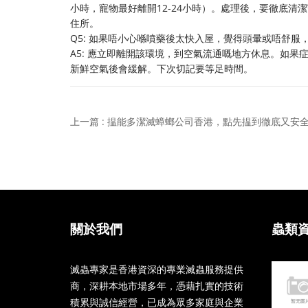
小時，寵物最好離開12-24小時）。處理後，要徹底
住所。
Q5: 如果唔小心喺噴藥後太快入屋，覺得頭暈或唔舒服
A5: 應立即離開該環境，到空氣流通嘅地方休息。如
新鮮空氣後會緩解。下次切記要等足時間。
上一篇 : 揾能多潔滅蟑螂公司香港，點先揾到徹底又安
關於我們
蟲類
滅蟲專家是香港資深的專業滅蟲服務提供
商，深耕本地市場多年，憑藉扎實的技術
積累與誠信經營，已成為眾多家庭與企業