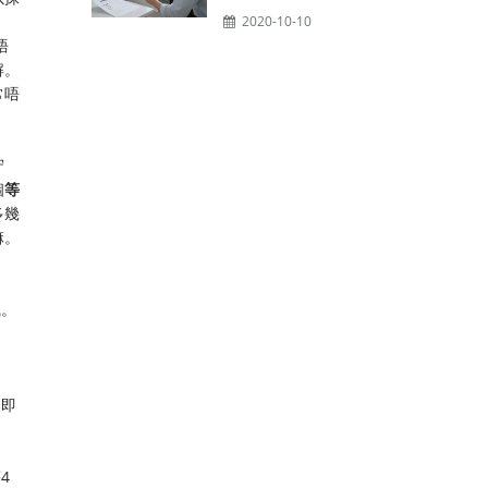
2020-10-10
唔
解。
常唔
守
個
等
多幾
嘛。
風。
）即
4