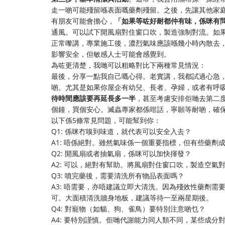
走一啲可能殘留喺表面嘅藥劑殘留。之後，先讓其他家
有朋友可能會擔心，
「如果等咗好耐都仲有味，係咪有
通風。可以試下開風扇對住窗口吹，製造強制對流。如
正常嚟講，專業施工後，濃烈氣味應該喺幾小時內散去
影響安全，但敏感人士可能會感覺到。
為咗更清楚，我哋可以粗略對比下兩種常見情況：
最後，分享一點我自己嘅心得。老實講，我都試過心急
啲。尤其是如果你屋企有幼兒、長者、孕婦，或者有呼
待時間應該要再延長多一半
，甚至考慮安排佢哋去第二
個鐘，買個安心。滅蟲專家都係咁話，寧願等耐啲，確
以下係5條常見問題，可能幫到你：
Q1: 係咪冇嗅到味道，就代表可以安全入去？
A1: 唔係絕對。雖然氣味係一個重要指標，但有些藥
Q2: 開風扇或者抽氣扇，係咪可以加快揮發？
A2: 可以，絕對有幫助。將風扇對住窗口吹，製造空
Q3: 噴完藥後，需要清洗所有物品表面嗎？
A3: 唔需要，亦唔建議立即大清洗。因為殘效性藥劑
可。大面積清洗牆身地板，建議等待一至兩星期後。
Q4: 對寵物（如貓、狗、雀鳥）要特別注意啲乜？
A4: 要特別謹慎。佢哋代謝能力同人類不同，某些成