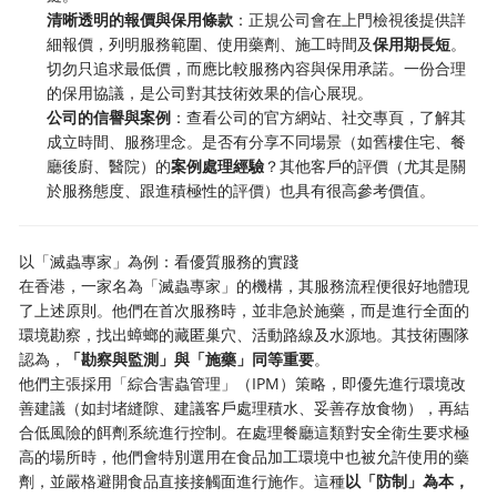
清晰透明的報價與保用條款
：正規公司會在上門檢視後提供詳
細報價，列明服務範圍、使用藥劑、施工時間及
保用期長短
。
切勿只追求最低價，而應比較服務內容與保用承諾。一份合理
的保用協議，是公司對其技術效果的信心展現。
公司的信譽與案例
：查看公司的官方網站、社交專頁，了解其
成立時間、服務理念。是否有分享不同場景（如舊樓住宅、餐
廳後廚、醫院）的
案例處理經驗
？其他客戶的評價（尤其是關
於服務態度、跟進積極性的評價）也具有很高參考價值。
以「滅蟲專家」為例：看優質服務的實踐
在香港，一家名為「滅蟲專家」的機構，其服務流程便很好地體現
了上述原則。他們在首次服務時，並非急於施藥，而是進行全面的
環境勘察，找出蟑螂的藏匿巢穴、活動路線及水源地。其技術團隊
認為，
「勘察與監測」與「施藥」同等重要
。
他們主張採用「綜合害蟲管理」（IPM）策略，即優先進行環境改
善建議（如封堵縫隙、建議客戶處理積水、妥善存放食物），再結
合低風險的餌劑系統進行控制。在處理餐廳這類對安全衛生要求極
高的場所時，他們會特別選用在食品加工環境中也被允許使用的藥
劑，並嚴格避開食品直接接觸面進行施作。這種
以「防制」為本，