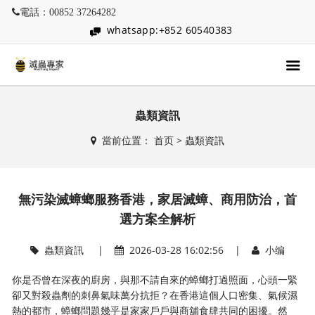
電話：00852 37264282
whatsapp:+852 60540383
蟲類資訊
當前位置：
首页
>
蟲類資訊
無污染滅蟑螂服務香港，家居滅蟑、商用防治，首
選方案全解析
蟲類資訊
|
2026-03-28 16:02:56 |
小编
你是否曾在深夜的廚房，與那不請自來的蟑螂打過照面，心頭一緊
卻又對殺蟲劑的刺鼻氣味萬分抗拒？在香港這個人口密集、氣候濕
熱的都市，蟑螂問題幾乎是家家戶戶與商舖食肆共同的困擾。然