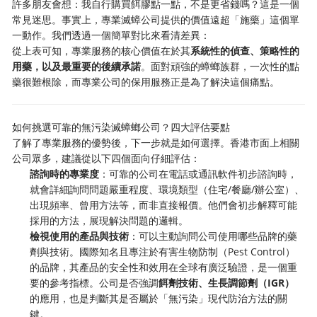
許多朋友會想：我自行購買餌膠點一點，不是更省錢嗎？這是一個
常見迷思。事實上，專業滅蟑公司提供的價值遠超「施藥」這個單
一動作。我們透過一個簡單對比來看清差異：
從上表可知，專業服務的核心價值在於其
系統性的偵查、策略性的
用藥，以及最重要的後續承諾
。面對頑強的蟑螂族群，一次性的點
藥很難根除，而專業公司的保用服務正是為了解決這個痛點。
如何挑選可靠的無污染滅蟑螂公司？四大評估要點
了解了專業服務的優勢後，下一步就是如何選擇。香港市面上相關
公司眾多，建議從以下四個面向仔細評估：
諮詢時的專業度
：可靠的公司在電話或通訊軟件初步諮詢時，
就會詳細詢問問題嚴重程度、環境類型（住宅/餐廳/辦公室）、
出現頻率、曾用方法等，而非直接報價。他們會初步解釋可能
採用的方法，展現解決問題的邏輯。
檢視使用的產品與技術
：可以主動詢問公司使用哪些品牌的藥
劑與技術。國際知名且專注於有害生物防制（Pest Control）
的品牌，其產品的安全性和效用在全球有廣泛驗證，是一個重
要的參考指標。公司是否強調
餌劑技術、生長調節劑（IGR）
的應用，也是判斷其是否屬於「無污染」現代防治方法的關
鍵。