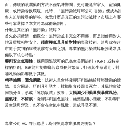
而，傳統的噴灑藥劑方法不僅氣味難聞，更可能危害家人、寵物健
康，或污染餐飲環境。此時，「無污染滅蟑螂公司 香港」便成為許
多人迫切搜尋的解答。究竟什麼是真正的無污染滅蟑？市場上有哪
些可靠選擇？本文將為你徹底剖析。
什麼是真正的「無污染」滅蟑？
首先必須釐清一個觀念：無污染並非完全不用藥，而是指使用對人
體及環境相對安全、
殘留極低且具針對性
的專業技術。這與你在超
市隨手買到的罐裝噴霧有天壤之別。專業的無污染滅蟑服務通常具
備以下核心特點：
藥劑安全低毒性
：採用國際認可的昆蟲生長調節劑（IGR）或特定
標的餌劑。IGR能抑制蟑螂若蟲成長與繁殖，打破其生命週期，對
哺乳動物影響微乎其微。
精準施藥，避免擴散
：技術人員會將凝膠餌劑點施於蟑螂活動的縫
隙、巢穴周邊。餌劑具引誘力，蟑螂取食後回巢死亡，其屍體會被
同類分食，形成「連鎖殺滅」效果，
大幅減少用藥量與暴露風險
。
無氣味、不留痕
：凝膠餌劑無色無味，施藥點細小隱蔽，不影響日
常生活與營業，也不會在空氣中飄散，造成呼吸不適。
專業公司 vs. 自行處理：為何投資專業服務更明智？