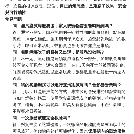
行一次性的根源處理。記住，
真正的無污染，是兼顧了效果、安全
與可持續性
。
常見問題
問：無污染滅蟑服務後，家人或寵物需要暫時離開嗎？
答：通常不需要。因為施用的是針對性強的凝膠餌劑，點在縫
隙處，揮發性極低。施工期間保持通風，施藥點乾燥後（約數
小時）即可正常活動，技術員也會明確告知注意事項。
問：看到蟑螂吃了餌膠後又出現，是服務沒效嗎？
答：不一定。這可能是連鎖殺滅過程的一部分。蟑螂取食餌劑
後不會立即死亡，通常會回巢，在1-3天內死亡並被同類分食。
服務後初期偶見活動是正常現象，族群數量會在隨後一兩週內
銳減。
問：我的餐廳廚房可以進行無污染滅蟑嗎？會影響營業嗎？
答：可以，且是最推薦的方式。專業公司會安排於非營業時間
（如打烊後）施工，使用對食品環境安全的藥劑，並精確施於
縫隙、櫃角。不污染餐具、廚具及食物接觸面，不產生氣味，
不影響次日營業。
問：一次服務就能完全根除嗎？
答：對於中度至嚴重侵擾，一次徹底的服務能消除90%以上的
可見族群。但殘餘的卵鞘可能孵化，因此
保用期內的跟進服務