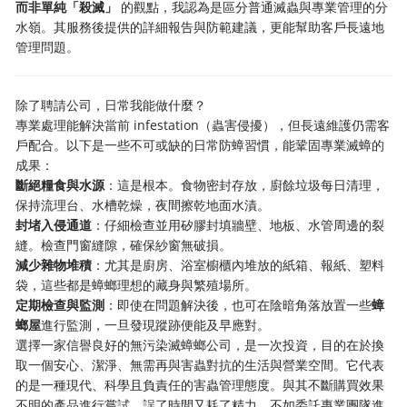
而非單純「殺滅」
的觀點，我認為是區分普通滅蟲與專業管理的分
水嶺。其服務後提供的詳細報告與防範建議，更能幫助客戶長遠地
管理問題。
除了聘請公司，日常我能做什麼？
專業處理能解決當前 infestation（蟲害侵擾），但長遠維護仍需客
戶配合。以下是一些不可或缺的日常防蟑習慣，能鞏固專業滅蟑的
成果：
斷絕糧食與水源
：這是根本。食物密封存放，廚餘垃圾每日清理，
保持流理台、水槽乾燥，夜間擦乾地面水漬。
封堵入侵通道
：仔細檢查並用矽膠封填牆壁、地板、水管周邊的裂
縫。檢查門窗縫隙，確保紗窗無破損。
減少雜物堆積
：尤其是廚房、浴室櫥櫃內堆放的紙箱、報紙、塑料
袋，這些都是蟑螂理想的藏身與繁殖場所。
定期檢查與監測
：即使在問題解決後，也可在陰暗角落放置一些
蟑
螂屋
進行監測，一旦發現蹤跡便能及早應對。
選擇一家信譽良好的無污染滅蟑螂公司，是一次投資，目的在於換
取一個安心、潔淨、無需再與害蟲對抗的生活與營業空間。它代表
的是一種現代、科學且負責任的害蟲管理態度。與其不斷購買效果
不明的產品進行嘗試，誤了時間又耗了精力，不如委託專業團隊進