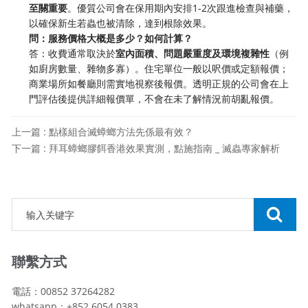
至關重要
。優質公司會在保用期內安排1-2次跟進檢查與補藥，
以確保新生若蟲也被清除，達到根除效果。
問：服務價格大概是多少？如何計算？
答：收費通常取決於
室內面積、問題嚴重度及環境複雜性
（例
如廚房數量、雜物多寡）。住宅單位一般以呎價或定額報價；
商業場所如餐廳則需實地視察後報價。透明正規的公司會在上
門評估後提供詳細報價單，不會在未了解情況前胡亂報價。
上一篇 : 點樣組合滅蟑螂方法先係最有效？
下一篇 : 拜耳蟑螂膠餌香港效果實測，點施指南 _ 滅蟲專家解析
聯繫方式
電話：00852 37264282
whatsapp：+852 6054 0383