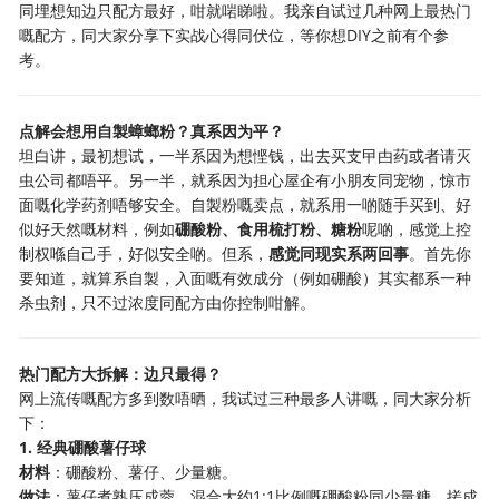
同埋想知边只配方最好，咁就啱睇啦。我亲自试过几种网上最热门
嘅配方，同大家分享下实战心得同伏位，等你想DIY之前有个参
考。
点解会想用自製蟑螂粉？真系因为平？
坦白讲，最初想试，一半系因为想悭钱，出去买支曱甴药或者请灭
虫公司都唔平。另一半，就系因为担心屋企有小朋友同宠物，惊市
面嘅化学药剂唔够安全。自製粉嘅卖点，就系用一啲随手买到、好
似好天然嘅材料，例如
硼酸粉、食用梳打粉、糖粉
呢啲，感觉上控
制权喺自己手，好似安全啲。但系，
感觉同现实系两回事
。首先你
要知道，就算系自製，入面嘅有效成分（例如硼酸）其实都系一种
杀虫剂，只不过浓度同配方由你控制咁解。
热门配方大拆解：边只最得？
网上流传嘅配方多到数唔晒，我试过三种最多人讲嘅，同大家分析
下：
1. 经典硼酸薯仔球
材料
：硼酸粉、薯仔、少量糖。
做法
：薯仔煮熟压成蓉，混合大约1:1比例嘅硼酸粉同少量糖，搓成