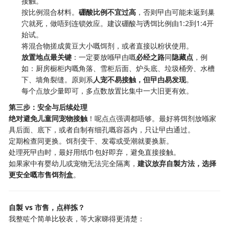
接触。
按比例混合材料。
硼酸比例不宜过高
，否则曱甴可能未返到巢
穴就死，做唔到连锁效应。建议硼酸与诱饵比例由1:2到1:4开
始试。
将混合物搓成黄豆大小嘅饵剂，或者直接以粉状使用。
放置地点最关键
：一定要放喺曱甴嘅
必经之路
同
隐藏点
，例
如：厨房橱柜内嘅角落、雪柜后面、炉头底、垃圾桶旁、水槽
下、墙角裂缝。原则系
人宠不易接触，但曱甴易发现
。
每个点放少量即可，多点数放置比集中一大旧更有效。
第三步：安全与后续处理
绝对避免儿童同宠物接触
！呢点点强调都唔够。最好将饵剂放喺家
具后面、底下，或者自制有细孔嘅容器内，只让曱甴通过。
定期检查同更换。饵剂变干、发霉或受潮就要换新。
处理死曱甴时，最好用纸巾包好即弃，避免直接接触。
如果家中有婴幼儿或宠物无法完全隔离，
建议放弃自製方法，选择
更安全嘅市售饵剂盒
。
自製 vs 市售，点样拣？
我整咗个简单比较表，等大家睇得更清楚：