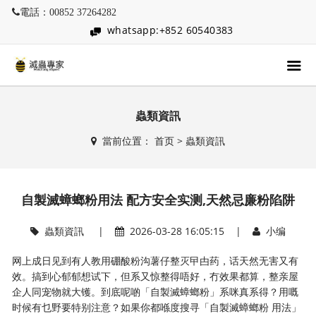
電話：00852 37264282
whatsapp:+852 60540383
蟲類資訊
當前位置：
首页
>
蟲類資訊
自製滅蟑螂粉用法 配方安全实测,天然忌廉粉陷阱
蟲類資訊
|
2026-03-28 16:05:15 |
小编
网上成日见到有人教用硼酸粉沟薯仔整灭曱甴药，话天然无害又有
效。搞到心郁郁想试下，但系又惊整得唔好，冇效果都算，整亲屋
企人同宠物就大镬。到底呢啲「自製滅蟑螂粉」系咪真系得？用嘅
时候有乜野要特别注意？如果你都喺度搜寻「自製滅蟑螂粉 用法」