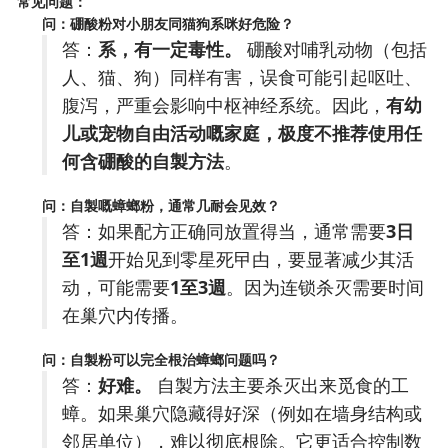
常见问题：
问：硼酸粉对小朋友同猫狗系咪好危险？
答：
系，有一定毒性。
硼酸对哺乳动物（包括
人、猫、狗）同样有害，误食可能引起呕吐、
腹泻，严重会影响中枢神经系统。因此，
有幼
儿或宠物自由活动嘅家庭，极度不推荐使用任
何含硼酸的自製方法
。
问：自製嘅蟑螂粉，通常几耐会见效？
答：如果配方正确同放置得当，通常需要
3日
至1週
开始见到零星死曱甴，要显著减少其活
动，可能需要
1至3週
。因为连锁杀灭需要时间
在巢穴内传播。
问：自製粉可以完全根治蟑螂问题吗？
答：
好难。
自製方法主要杀灭出来觅食的工
蟑。如果巢穴隐藏得好深（例如在墙身结构或
邻居单位），难以彻底根除。它更适合控制数