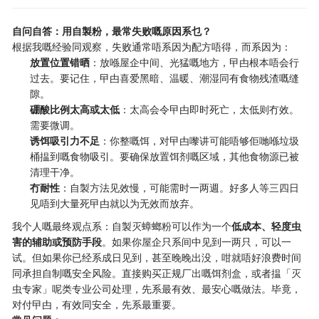
自问自答：用自製粉，最常失败嘅原因系乜？
根据我嘅经验同观察，失败通常唔系因为配方唔得，而系因为：
放置位置错晒
：放喺屋企中间、光猛嘅地方，曱甴根本唔会行
过去。要记住，曱甴喜爱黑暗、温暖、潮湿同有食物残渣嘅缝
隙。
硼酸比例太高或太低
：太高会令曱甴即时死亡，太低则冇效。
需要微调。
诱饵吸引力不足
：你整嘅饵，对曱甴嚟讲可能唔够佢哋喺垃圾
桶揾到嘅食物吸引。要确保放置饵剂嘅区域，其他食物源已被
清理干净。
冇耐性
：自製方法见效慢，可能需时一两週。好多人等三四日
见唔到大量死曱甴就以为无效而放弃。
我个人嘅最终观点系：自製灭蟑螂粉可以作为一个
低成本、轻度虫
害的辅助或预防手段
。如果你屋企只系间中见到一两只，可以一
试。但如果你已经系成日见到，甚至晚晚出没，咁就唔好浪费时间
同承担自制嘅安全风险。直接购买正规厂出嘅饵剂盒，或者揾「灭
虫专家」呢类专业公司处理，先系最有效、最安心嘅做法。毕竟，
对付曱甴，有效同安全，先系最重要。