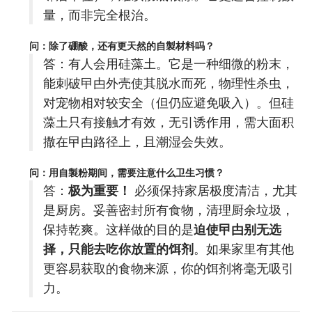
量，而非完全根治。
问：除了硼酸，还有更天然的自製材料吗？
答：有人会用硅藻土。它是一种细微的粉末，
能刺破曱甴外壳使其脱水而死，物理性杀虫，
对宠物相对较安全（但仍应避免吸入）。但硅
藻土只有接触才有效，无引诱作用，需大面积
撒在曱甴路径上，且潮湿会失效。
问：用自製粉期间，需要注意什么卫生习惯？
答：
极为重要！
必须保持家居极度清洁，尤其
是厨房。妥善密封所有食物，清理厨余垃圾，
保持乾爽。这样做的目的是
迫使曱甴别无选
择，只能去吃你放置的饵剂
。如果家里有其他
更容易获取的食物来源，你的饵剂将毫无吸引
力。