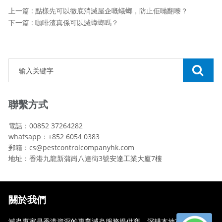
上一篇 : 點樣先可以徹底消滅屋企嘅蟻螂，防止佢哋翻嚟？
下一篇 : 咖啡渣真係可以滅蟑螂嗎？
聯繫方式
電話：00852 37264282
whatsapp：+852 6054 0383
郵箱：cs@pestcontrolcompanyhk.com
地址：香港九龍新蒲崗八達街3號安達工業大廈7樓
關於我們
滅蟲專家是香港資深的專業滅蟲服務提供商，深耕本地市場多年，