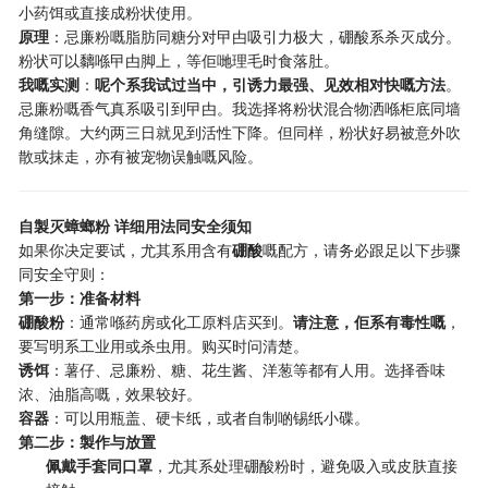
小药饵或直接成粉状使用。
原理
：忌廉粉嘅脂肪同糖分对曱甴吸引力极大，硼酸系杀灭成分。
粉状可以黐喺曱甴脚上，等佢哋理毛时食落肚。
我嘅实测
：
呢个系我试过当中，引诱力最强、见效相对快嘅方法
。
忌廉粉嘅香气真系吸引到曱甴。我选择将粉状混合物洒喺柜底同墙
角缝隙。大约两三日就见到活性下降。但同样，粉状好易被意外吹
散或抹走，亦有被宠物误触嘅风险。
自製灭蟑螂粉 详细用法同安全须知
如果你决定要试，尤其系用含有
硼酸
嘅配方，请务必跟足以下步骤
同安全守则：
第一步：准备材料
硼酸粉
：通常喺药房或化工原料店买到。
请注意，佢系有毒性嘅
，
要写明系工业用或杀虫用。购买时问清楚。
诱饵
：薯仔、忌廉粉、糖、花生酱、洋葱等都有人用。选择香味
浓、油脂高嘅，效果较好。
容器
：可以用瓶盖、硬卡纸，或者自制啲锡纸小碟。
第二步：製作与放置
佩戴手套同口罩
，尤其系处理硼酸粉时，避免吸入或皮肤直接