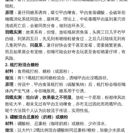
细粒。
原理
：薯仔同糖系诱饵，吸引曱甴嚟食。曱甴食落硼酸，会破坏佢
哋嘅消化系统同脱水，最终死。理论上，中咗毒嘅曱甴返到巢穴排
洩或死亡后，会被同类分食，做到连环杀灭。
我嘅实测
：效果系有，但慢。放咗喺厨房角落，头两三日几乎冇曱
甴碰。到第四五日，先见到有啲细粒被食过，之后几日陆续见到有
几隻死曱甴。
问题系
，薯仔好快会变干甚至发霉，需要频繁更换。
而且如果屋企有宠物，佢哋可能会好奇去玩甚至食咗啲薯仔球，有
风险。
2. 梳打粉混合糖粉
材料
：食用梳打粉、糖粉（或面粉）。
做法
：将1:1嘅梳打粉同糖粉混合，洒喺曱甴出没嘅路径。
原理
：传说中，曱甴食落梳打粉（碳酸氢钠）后，梳打粉会喺佢哋
体内产生气体，令佢哋胀死。糖系用于引诱。
我嘅实测
：
坦白讲，效果极之不明显
。放咗一个星期，粉都俾风吹
散咗大半，都未见过有曱甴主动嚟食，亦冇见过因此而死嘅曱甴。
呢个方法我个人认为比较流于传说，实用性低。
3. 硼酸混合忌廉粉（奶精）或糖粉
材料
：硼酸粉、忌廉粉（咖啡奶精）或糖粉、少许清水。
做法
：以大约1:2嘅比例混合硼酸粉同忌廉粉/糖粉，加极少水搓成