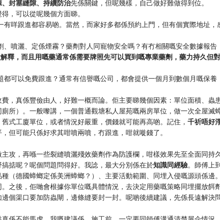
源、封塞縫隙、持續防治
先係關鍵，但呢幾樣，自己做好難做得到位。
覺得，可以從呢幾個方面睇。
一有咩跟進都容易啲。當然，而家好多都係預約上門，但有個實際地址，
劑、噴灑、定係煙霧？藥劑對人同寵物安全嗎？有冇相關嘅安全數據報告
意解釋，而且用嘅藥通常係需要牌照先可以買到嘅專業藥劑，藥力持久但
題都可以免費跟進？通常有信譽嘅公司，都會提供一個月到數個月嘅保養
收費，真係豐儉由人，好難一概而論。佢主要睇幾個因素：單位面積、蟲
同廁所）。一般嚟講，一個普通觀塘私人屋苑嘅兩房單位，做一次全屋滅
、舊式工廈單位，或者情況好嚴重，價錢就可能再高啲。記住，
千祈唔好
平，但可能只係好求其咁噴兩噴，冇跟進，咁就嘥錢了。
做主攻，再喺一些裂縫噴灑殘效藥劑作為防護欄，咁樣效果先至全面同持
野搞掂呢？呢個問題問得好。我諗，最大分別係在於
知識同經驗
。師傅上
品種（德國蟑螂定係美洲蟑螂？）、主要活動範圍、同埋入侵嘅源頭係邊
同。之後，佢哋會根據你單位嘅具體情況，去決定用藥嘅策略同埋擺放餌
如邊個渠口要加防蟲閘，邊條縫要封一封。呢啲後續建議，先係長遠解決
點真係不能馬虎。我嘅建議係，施工前，一定要同師傅溝通清楚屋企情況