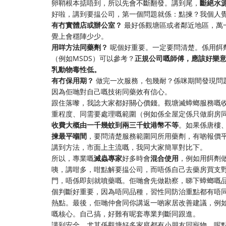
卵鞘根本掂唔到，所以先會不斷翻發。講到尾，
斷絕水
好啦，講到要揾公司，第一個問題就係：點揀？我個人
有冇實體店或辦公室？
最好係觀塘區或者鄰近地區，萬
覺上會穩陣少少。
用咩方法同藥劑？
呢個好重要。一定要問清楚。係用餌
（例如MSDS）可以參考？
正規公司嘅師傅，應該好樂
乳動物毒性低。
有冇保用期？
做完一次服務，包幾耐？係咪期間發現問
因為佢哋對自己嘅技術同藥效有信心。
跟住落嚟，我諗大家都好關心價錢。觀塘滅蟑螂服務嘅
重程度、同需要處理嘅範圍（例如係全屋定係只做廚房
收費大概由一千幾蚊到兩三千蚊港幣不等
。如果係唐樓
揀最平嗰間
，要問清楚服務範圍同所用藥劑，有啲報價
講到方法，市面上主流嘅，我同大家簡單對比下。
所以，專業嘅
滅蟲專家
好多時會
混合使用
，例如用餌劑
咦，講咁多，咁點解要揾公司，而唔係自己去藥房買支
門，唔係即刻就噴藥嘅。佢哋會先做勘察，睇下蟑螂嘅
個判斷好重要，因為唔同品種，習性同防治重點都有唔
熱點。最後，佢哋仲會同你講返一啲家居改善建議，例
嘅核心。自己搞，好難有呢套專業判斷同跟進。
講到安全，尤其係觀塘好多家庭都有小朋友同寵物，呢