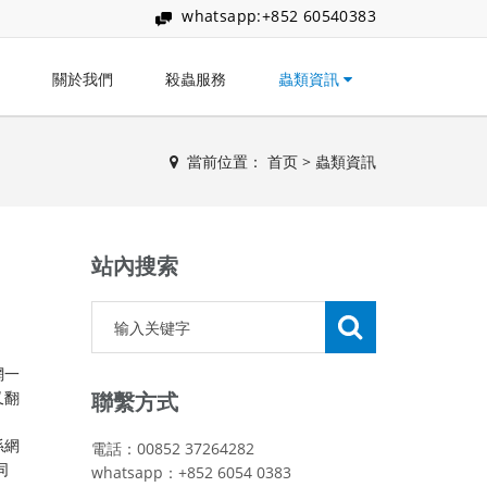
whatsapp:+852 60540383
關於我們
殺蟲服務
蟲類資訊
當前位置：
首页
>
蟲類資訊
站內搜索
網一
又翻
聯繫方式
係網
電話：00852 37264282
同
whatsapp：+852 6054 0383