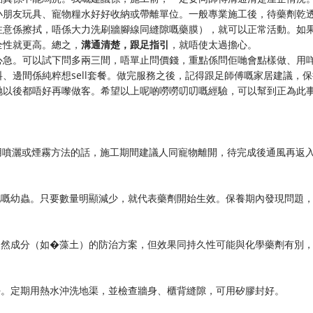
小朋友玩具、寵物糧水好好收納或帶離單位。一般專業施工後，待藥劑乾
注意係擦拭，唔係大力洗刷牆腳線同縫隙嘅藥膜），就可以正常活動。如
全性就更高。總之，
溝通清楚，跟足指引
，就唔使太過擔心。
心急。可以試下問多兩三間，唔單止問價錢，重點係問佢哋會點樣做、用
、邊間係純粹想sell套餐。做完服務之後，記得跟足師傅嘅家居建議，保
哋以後都唔好再嚟做客。希望以上呢啲嘮嘮叨叨嘅經驗，可以幫到正為此
用噴灑或煙霧方法的話，施工期間建議人同寵物離開，待完成後通風再返
化嘅幼蟲。只要數量明顯減少，就代表藥劑開始生效。保養期內發現問題
天然成分（如�藻土）的防治方案，但效果同持久性可能與化學藥劑有別
好。定期用熱水沖洗地渠，並檢查牆身、櫃背縫隙，可用矽膠封好。