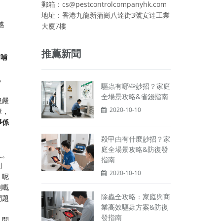
郵箱：cs@pestcontrolcompanyhk.com
地址：香港九龍新蒲崗八達街3號安達工業
感
大廈7樓
推薦新聞
對哺
，
驅蟲有哪些妙招？家庭
全場景攻略&省錢指南
患嚴
2020-10-10
蟑，
淨係
殺曱甴有什麼妙招？家
庭全場景攻略&防復發
久。
指南
到
2020-10-10
。呢
劑嘅
除蟲全攻略：家庭與商
問題
業高效驅蟲方案&防復
發指南
。問