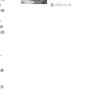
透
2020-10-10
果係
咩
持
事煩
入。
，應
，須