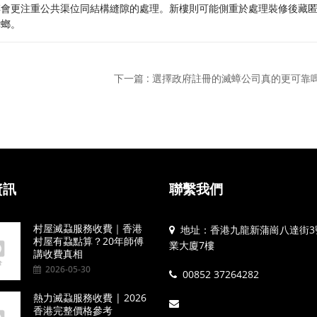
傅會更注重公共渠位同結構縫隙的處理。新樓則可能側重於處理裝修後藏
蟑螂。
下一篇 : 選擇政府註冊的滅蟑公司真的更可靠
資訊
聯繫我們
村屋滅蝨服務收費｜香港
地址：香港九龍新蒲崗八達街3
村屋有蝨點算？20年師傅
業大廈7樓
講收費真相
2026-05-30
00852 37264282
熱力滅蝨服務收費 | 2026
香港完整價格參考