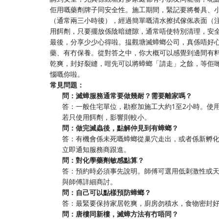
佢用嘅藥劑牌子同安全性。施工期間，緊記要將餐具、
（通常兩三小時後），經過簡單嘅清水擦拭傢俬表面（
用餌劑，只要擺放係陰暗縫隙，通常唔使特別清理，安
最後，分享少少心得啦。揾觀塘滅蟑螂公司，真係唔好
藥、有冇保養。從對答之中，你大概可以感覺到邊間有料
乾爽，封好裂縫，咁先可以將蟑螂「請走」之餘，等佢
惱嘅你啦。
常見問題：
問：滅蟑服務通常要做幾耐？需要離家嗎？
答：一般住宅單位，勘察加施工大約1至2小時。使
若只使用餌劑，影響則較小。
問：做完滅蟲後，點解仲見到有蟑螂？
答：有機會係未死嘅蟑螂從巢穴走出，或者係新孵
立即通知服務商跟進。
問：對化學藥劑敏感點算？
答：預約時必須事先說明。師傅可選用低刺激性或
與師傅詳細商討。
問：自己可以點樣預防蟑螂？
答：最緊要保持家居乾爽，廚房勿積水，食物密封
問：唐樓同新樓，滅蟑方法有冇唔同？