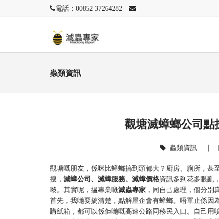
電話：00852 37264282
蟲類資訊
觀塘滅蟑螂公司點
蟲類資訊
|
觀塘嘅朋友，係咪比蟑螂搞到頭都大？廚房、廁所，甚
搜，
滅蟑公司、滅蟑服務、滅蟑價格
資訊多到花多眼亂
嚟。其實呢，揾專業嘅
滅蟲專家
，同自己處理，個分別
首先，我哋要搞清楚，點解屋企會有蟑螂。唔單止係因
購紙箱，都可以係佢哋嘅高速公路同移民入口。自己用噴