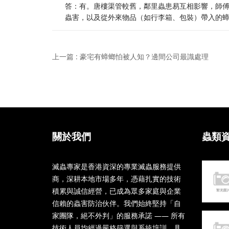
答：有。唐樓渠管較舊，鄰里蟲患易互相影響，師
蟲害，以及從外來物品（如行李箱、包裝）帶入的
上一篇 : 豪宅有蟑螂怕被人知？邊間公司最識處理
關於我們
蟲類
滅蟲專家是香港資深的專業滅蟲服務提供
商，深耕本地市場多年，憑藉扎實的技術
積累與誠信經營，已成為眾多家庭與企業
信賴的蟲害防治伙伴。我們始終堅持「自
家團隊，絕不外判」的服務承諾 —— 所有
技術人員均經過嚴格篩選與系統培訓，具