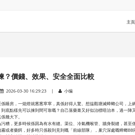
主頁
揀？價錢、效果、安全全面比較
2026-03-30 16:29:23 |
小编
至係睡房，一熄燈就窸窸窣窣，真係好得人驚。想揾觀塘滅蟑螂公司，上
，到底點樣先可以揀到間可靠嘅？自己落藥膏又好似治標唔治本，過一陣
真係幾大下。
為污糟，更多時候係因為有水有縫。渠位、冷氣機喉管、牆身裂縫，甚至
霧或者藥餌，好多時只係殺到見到嘅「前線部隊」，巢穴深處嘅蟑螂BB