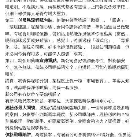
咁透明。不過講到尾，兩種模式都各有道理，上門報先係最準確，
但網上報價俾人感覺冇咁大壓力。
第三，係
服務流程嘅包裝
。佢哋好鍾意強調「勘察」、「跟進」、
「環境建議」呢幾個步驟，會同你講得好清楚，等你知道自己做緊
咩。有啲會用埋啲儀器，譬如話用熱能探測儀幫你搵蟲巢（當然，
呢個係咪必要就好難講）。感覺上，將個過程「儀式化」、「專業
化」咗。傳統公司呢，好多老師傅靠經驗，一眼就知問題喺邊，但
未必同你解釋咁多，可能俾人感覺「求其」。
第四，就係用藥嘅
宣傳重點
。新公司會好強調低毒性、對寵物安
全、無色無味。傳統公司唔係唔安全，但溝通上可能冇將呢點擺到
咁前。
講真，我覺得呢啲分別，某程度上係一種「市場教育」。等客人知
道，滅蟲唔係淨係噴藥，而係一套服務。
新公司有冇伏位？要點樣睇？
有新意唔代表冇問題。有啲位，大家揀嘅時候要特別小心。
經驗係最大問號
。滅蟲好講經驗同臨場判斷，一個師傅睇過幾多唔
同案例，好影響佢判斷嘅準繩度。新公司嘅師傅，經驗係咪夠？特
別係處理一啲好棘手、好隱蔽嘅案例，會唔會夠功力？呢樣野，好
難從網站靚唔靚睇得出。
價格戰嘅陷阱
。為咗搶客，有啲新公司會將價格set得好低。但要諗