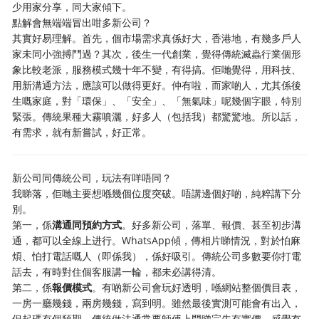
少用家分享，同大家傾下。
點解會無端端冒出咁多新公司？
其實好易理解。首先，個市場需求真係好大，香港地，有幾多戶人
家未同小強搏鬥過？其次，後生一代創業，覺得傳統滅蟲行業個形
象比較老派，服務模式幾十年不變，有得搞。佢哋覺得，用科技、
用新溝通方法，應該可以做得更好。仲有啦，而家啲人，尤其係後
生嘅家庭，對「環保」、「安全」、「無氣味」呢幾個字眼，特別
緊張。傳統果種大霧噴灑，好多人（包括我）都驚驚地。所以話，
有需求，就有新嘗試，好正常。
新公司同傳統公司，玩法有咩唔同？
我睇落，佢哋主要想喺幾個位度突破。唔講邊個好啲，純粹講下分
別。
第一，係
溝通同預約方式
。好多新公司，落單、報價、甚至初步溝
通，都可以全線上进行。WhatsApp傾，傳相片睇情況，對於怕麻
煩、怕打電話嘅人（即係我），係好吸引。傳統公司多數要你打電
話去，有時對住個客服講一輪，都未必講得清。
第二，係
報價模式
。有啲新公司會玩好透明，喺網站整個價目表，
一房一廳幾錢，兩房幾錢，寫到明。雖然最後實測可能會有出入，
但起碼有個預期。傳統做法通常要師傅上門睇完先有實價，感覺冇