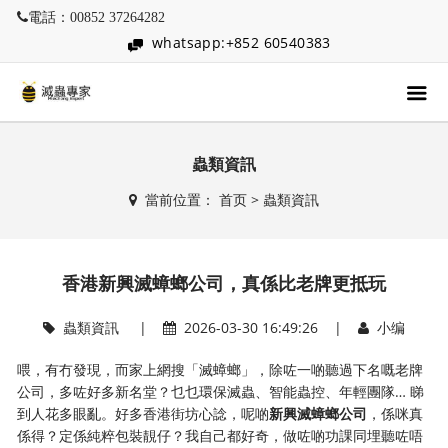
電話：00852 37264282
whatsapp:+852 60540383
蟲類資訊
當前位置：
首页
>
蟲類資訊
香港新興滅蟑螂公司，真係比老牌更抵玩
蟲類資訊
|
2026-03-30 16:49:26 |
小编
喂，有冇發現，而家上網搜「滅蟑螂」，除咗一啲聽過下名嘅老牌
公司，多咗好多新名堂？乜乜環保滅蟲、智能蟲控、年輕團隊… 睇
到人花多眼亂。好多香港街坊心諗，呢啲
新興滅蟑螂公司
，係咪真
係得？定係純粹包裝靚仔？我自己都好奇，做咗啲功課同埋聽咗唔