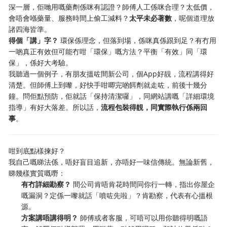
深一層，佢哋用嘅藥劑係咪有認證？師傅人工係咪合理？太低價，
會唔會喺藥量、服務時間上偷工減料？
太平未必著數
，呢個道理放
諸四海皆準。
得個「講」字？
環保係理念，但落到場，係咪真係跟到足？有冇用
一啲真正有效但可能冇咁「環保」嘅方法？平衡「有效」同「環
保」，係好大考驗。
我聽過一個例子，有朋友搵咗間新公司，個App好靚，流程講得好
清楚。但師傅上到嚟，好快手咁唧完啲餌劑就走咗，前後十幾分
鐘。問佢點預防，佢就話「保持清潔囉」，同網站講嘅「詳細環境
指導」有好大落差。所以話，
流程包裝得靚，同實際執行係兩回
事
。
咁到底點樣揀好？
我自己嘅睇法係，唔好盲目追新，亦唔好一味信傳統。無論新舊，
睇幾樣實質嘅嘢：
有冇詳細勘察？
間公司肯唔肯花時間同你行一轉，指出你屋企
嘅漏洞？定係一嚟就話「噴咗先啦」？肯勘察，代表有心搵根
源。
方案講唔講得明？
師傅或者客服，可唔可以用你聽得明嘅語