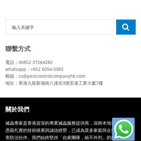
聯繫方式
電話：00852 37264282
whatsapp：+852 6054 0383
郵箱：cs@pestcontrolcompanyhk.com
地址：香港九龍新蒲崗八達街3號安達工業大廈7樓
關於我們
滅蟲專家是香港資深的專業滅蟲服務提供商，深耕本地市場多年，
憑藉扎實的技術積累與誠信經營，已成為眾多家庭與企業信賴的蟲
害防治伙伴。我們始終堅持「自家團隊，絕不外判」的服務承諾