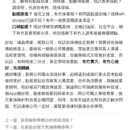
言，解釋佢點樣部署，用咩藥，點解用呢種，預計效果係點？
講得明，代表佢有料，唔係背稿。
點樣跟進？
做完之後，有冇保養期？有問題點搵佢哋？係咪wh
atsapp已讀不回？有冇一個實質嘅跟進承諾？
口碑點樣？
唔好淨睇官網嘅案例，去啲討論區、社交平台，睇
下有冇真實用家分享。特別係睇下有冇人講售後服務嘅體驗。
好似「滅蟲專家」呢類公司，你話佢係傳統定新興？我覺得佢係喺
傳統根基上，吸收咗一啲新公司嘅優點，譬如更注重同客人溝通，
流程更透明。佢哋有經驗個底係度，但服務模式又唔會好老套。所
以話，有時唔使二分法，新定舊唔係重點，
有冇實力、有冇心做
好，先係關鍵
。
總括嚟講，新興公司嘅出現係好事，起碼逼到成個行業去思考點樣
做得更好，點樣更貼近而家客人嘅需要。但作為消費者，我哋就要
更精明。唔好被花巧嘅宣傳迷惑，無論間公司個網頁幾有科技感，
個App幾好用，最後都係要回歸基本步：間公司嘅人專唔專業，個
方案係咪針對你屋企嘅問題，同埋，佢有冇誠意去幫你真正解決問
題。冇話邊種公司一定好，最緊要係揀到最適合你果間。
上一篇 : 厨房橱柜蟑螂点样彻底清除？
下一篇 : 在家能自製天然滅蟑螂香嗎？