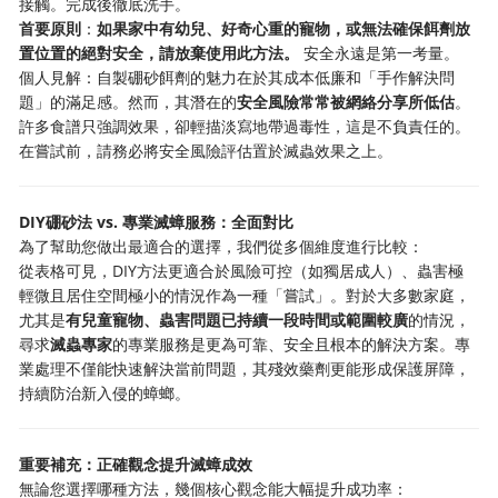
接觸。完成後徹底洗手。
首要原則
：
如果家中有幼兒、好奇心重的寵物，或無法確保餌劑放
置位置的絕對安全，請放棄使用此方法。
安全永遠是第一考量。
個人見解：自製硼砂餌劑的魅力在於其成本低廉和「手作解決問
題」的滿足感。然而，其潛在的
安全風險常常被網絡分享所低估
。
許多食譜只強調效果，卻輕描淡寫地帶過毒性，這是不負責任的。
在嘗試前，請務必將安全風險評估置於滅蟲效果之上。
DIY硼砂法 vs. 專業滅蟑服務：全面對比
為了幫助您做出最適合的選擇，我們從多個維度進行比較：
從表格可見，DIY方法更適合於風險可控（如獨居成人）、蟲害極
輕微且居住空間極小的情況作為一種「嘗試」。對於大多數家庭，
尤其是
有兒童寵物、蟲害問題已持續一段時間或範圍較廣
的情況，
尋求
滅蟲專家
的專業服務是更為可靠、安全且根本的解決方案。專
業處理不僅能快速解決當前問題，其殘效藥劑更能形成保護屏障，
持續防治新入侵的蟑螂。
重要補充：正確觀念提升滅蟑成效
無論您選擇哪種方法，幾個核心觀念能大幅提升成功率：