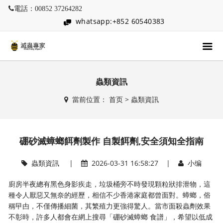
電話：00852 37264282
whatsapp:+852 60540383
蟲類資訊
當前位置：
首页
>
蟲類資訊
硼砂滅蟑螂餌劑製作 自製餌劑,安全須知全指南
蟲類資訊
|
2026-03-31 16:58:27 |
小编
廚房半夜總有黑色身影疾走，垃圾桶旁不時發現顆粒狀排泄物，這
種令人厭惡又無奈的經歷，相信不少香港家庭都曾面對。蟑螂，俗
稱曱甴，不僅傳播細菌，其繁殖力更強得驚人。當市面殺蟲劑效果
不彰時，許多人都會在網上搜尋「硼砂滅蟑螂 食譜」，希望以低成