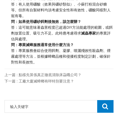
答：有人使用硼酸（效果與硼砂類似）、小蘇打粉混合砂糖
等。但所有自製材料均須考慮安全性和有效性，硼酸同樣對人
寵有毒。
問：如果使用硼砂餌劑後無效，該怎麼辦？
答：這可能意味著蟲害程度已超過DIY方法能處理的範圍，或餌
劑放置位置、吸引力不足。此時應考慮尋求
滅蟲專家
的專業評
估與處理。
問：專業滅蟑服務通常使用什麼方法？
答：專業服務會綜合使用餌劑、凝膠、噴灑殘效性殺蟲劑、煙
霧處理等方法，並根據蟑螂品種和侵擾程度制定計劃，確保針
對性和長效性。
上一篇 : 點樣先算係真正徹底清除床蝨嘅公司？
下一篇 : 工廠大廈滅蟑螂有咩特別要注意？