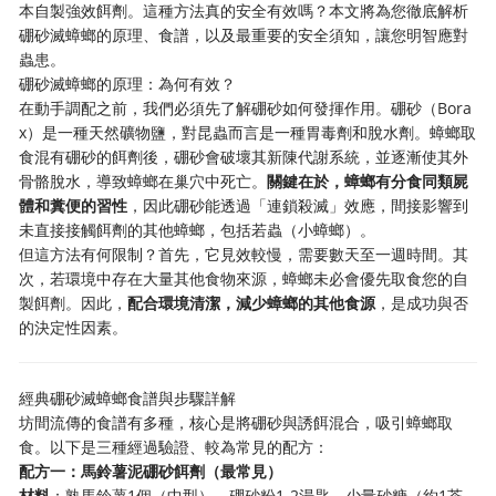
本自製強效餌劑。這種方法真的安全有效嗎？本文將為您徹底解析
硼砂滅蟑螂的原理、食譜，以及最重要的安全須知，讓您明智應對
蟲患。
硼砂滅蟑螂的原理：為何有效？
在動手調配之前，我們必須先了解硼砂如何發揮作用。硼砂（Bora
x）是一種天然礦物鹽，對昆蟲而言是一種胃毒劑和脫水劑。蟑螂取
食混有硼砂的餌劑後，硼砂會破壞其新陳代謝系統，並逐漸使其外
骨骼脫水，導致蟑螂在巢穴中死亡。
關鍵在於，蟑螂有分食同類屍
體和糞便的習性
，因此硼砂能透過「連鎖殺滅」效應，間接影響到
未直接接觸餌劑的其他蟑螂，包括若蟲（小蟑螂）。
但這方法有何限制？首先，它見效較慢，需要數天至一週時間。其
次，若環境中存在大量其他食物來源，蟑螂未必會優先取食您的自
製餌劑。因此，
配合環境清潔，減少蟑螂的其他食源
，是成功與否
的決定性因素。
經典硼砂滅蟑螂食譜與步驟詳解
坊間流傳的食譜有多種，核心是將硼砂與誘餌混合，吸引蟑螂取
食。以下是三種經過驗證、較為常見的配方：
配方一：馬鈴薯泥硼砂餌劑（最常見）
材料
：熟馬鈴薯1個（中型）、硼砂粉1-2湯匙、少量砂糖（約1茶