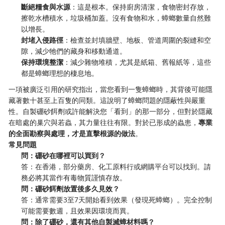
斷絕糧食與水源
：這是根本。保持廚房清潔，食物密封存放，
擦乾水槽積水，垃圾桶加蓋。沒有食物和水，蟑螂數量自然難
以增長。
封堵入侵路徑
：檢查並封填牆壁、地板、管道周圍的裂縫和空
隙，減少牠們的藏身和移動通道。
保持環境整潔
：減少雜物堆積，尤其是紙箱、舊報紙等，這些
都是蟑螂理想的棲息地。
一項被廣泛引用的研究指出，當您看到一隻蟑螂時，其背後可能隱
藏著數十甚至上百隻的同類。這說明了蟑螂問題的隱蔽性與嚴重
性。自製硼砂餌劑或許能解決您「看到」的那一部分，但對於隱藏
在暗處的巢穴與若蟲，其力量往往有限。對於已形成的蟲患，
專業
的全面勘察與處理，才是直擊根源的做法
。
常見問題
問：硼砂在哪裡可以買到？
答：在香港，部分藥房、化工原料行或網購平台可以找到。請
務必將其當作有毒物質謹慎存放。
問：硼砂餌劑放置後多久見效？
答：通常需要3至7天開始看到效果（發現死蟑螂）。完全控制
可能需要數週，且效果因環境而異。
問：除了硼砂，還有其他自製滅蟑材料嗎？