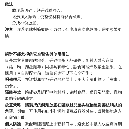
做法
：
將洋蔥切碎，與硼砂粉混合。
逐步加入麵粉，使整體材料能黏合成團。
分成小份放置。
注意
：洋蔥氣味對蟑螂吸引力強，但腐壞速度也較快，需更頻繁更
換。
絕對不能忽視的安全警告與使用須知
這是本文最關鍵的部分。硼砂雖是天然礦物，但對人體和寵物
（貓、狗、爬蟲類等）同樣具有毒性，誤食可能導致嚴重後果。在
採用任何自製配方前，請務必遵守以下安全守則：
明確標示
：在調製和存放硼砂的容器上，用大字清晰標明「有毒，
勿食」。
隔離存放
：將硼砂及調配中的材料，遠離食品、餐具及兒童、寵物
能夠接觸的地方。
放置策略
：
將製成的餌劑放置在隱蔽且兒童與寵物絕對無法觸及的
角落
。例如，可使用有細小孔洞的瓶蓋或容器盛裝，讓蟑螂能進入
而寵物不能。
個人防護
：調配時建議戴上手套和口罩，避免粉末吸入或皮膚長期