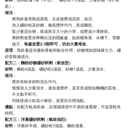
匙）。
做法
：
將馬鈴薯煮熟或蒸熟，去皮後壓成泥狀，放涼。
加入硼砂粉及砂糖，徹底攪拌均勻，形成團狀。
取少量混合物，搓成黃豆大小的小球，或壓成小薄餅狀。
將餌劑放置在蟑螂出沒的隱蔽處，如廚櫃角落、水槽下、雪櫃
後方。
每處放置2-3顆即可，切勿大量堆放
。
原理
：馬鈴薯提供澱粉香氣和黏合作用，砂糖增加甜味吸引力，硼
砂是殺滅成分。
配方二：麵粉砂糖硼砂餌劑（耐放型）
材料
：麵粉4湯匙、硼砂粉2湯匙、砂糖1湯匙、少量清水。
做法
：
將所有粉末材料混合均勻。
慢慢加入少量清水，邊加邊攪拌，直至形成類似麵糰的質地，
不太黏手即可。
同樣搓成小粒或小條狀，放置於目標地點。
優點
：此配方較為乾燥，在潮濕環境中不易快速霉變，可放置較長
時間。
配方三：洋蔥硼砂餌劑（氣味強烈）
材料
：洋蔥碎半個、硼砂粉3湯匙、麵粉適量。