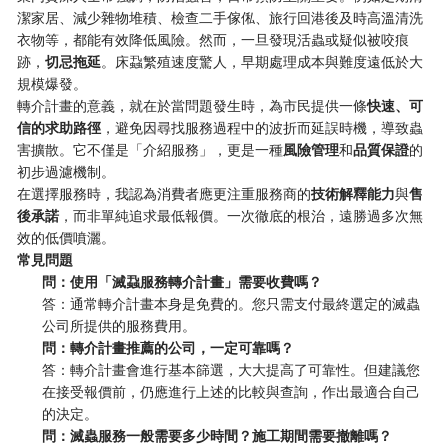
潔家居、減少雜物堆積、檢查二手傢俬、旅行回港後及時高溫清洗
衣物等，都能有效降低風險。然而，一旦發現活蟲或疑似被咬痕
跡，
切忌拖延
。床蝨繁殖速度驚人，早期處理成本與難度遠低於大
規模爆發。
轉介計畫的意義，就在於當問題發生時，為市民提供一條
快速、可
信的求助路徑
，避免因尋找服務過程中的波折而延誤時機，導致蟲
害擴散。它不僅是「介紹服務」，更是一種
風險管理
和
品質保證
的
初步過濾機制。
在選擇服務時，我認為消費者應更注重服務商的
技術解釋能力
與
售
後承諾
，而非單純追求最低報價。一次徹底的根治，遠勝過多次無
效的低價噴灑。
常見問題
問：使用「滅蝨服務轉介計畫」需要收費嗎？
答：通常轉介計畫本身是免費的。您只需支付最終選定的滅蟲
公司所提供的服務費用。
問：轉介計畫推薦的公司，一定可靠嗎？
答：轉介計畫會進行基本篩選，大大提高了可靠性。但建議您
在接受報價前，仍應進行上述的比較與查詢，作出最適合自己
的決定。
問：滅蟲服務一般需要多少時間？施工期間需要撤離嗎？