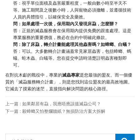
答：視乎單位面積及蟲害嚴重程度，一般由數小時至半天不
等。施工期間及之後數小時，人與寵物必須撤離，並遵循技術
人員的具體指引，以確保安全及藥效。
問：如果處理一次後，保用期內又發現床蝨，怎麼辦？
答：正規的滅蟲服務會在保用期內提供免費的跟進處理。這是
專業服務的重要價值，務必在合約中明確此條款。
問：除了床蝨，轉介計畫能處理其他蟲害嗎？如蟑螂、白蟻？
答：可以。大多數轉介計畫涵蓋常見家居蟲害，包括蟑螂、螞
蟻、蛀木蟲、白蟻等。您在提交申請時清楚註明蟲害種類即
可。
在對抗木虨的戰役中，專業的
滅蟲專家
是您最強的盟友。而一個優
質的「滅蝨服務轉介計畫」，則是您找到這位盟友的最高效地圖。
它減去了摸索的迷茫，直接指向解決問題的核心路徑。
上一篇 : 如果鄰居有蝨，我應唔應該搵滅蝨公司？
下一篇 : 殺蟑螂又怕整爛牆紙？無損防治方案大拆解