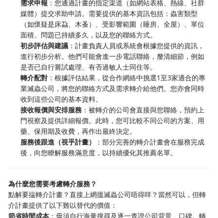
需求申報
：您通過計畫的指定渠道（如網站表格、熱線、社群
媒體）提交求助申請。需要提供的基本資訊包括：蟲害類型
（如懷疑是床蝨、木蚤）、受影響範圍（睡房、全屋）、單位
面積、問題已持續多久，以及您的聯絡方式。
初步評估與建議
：計畫負責人員或系統會根據您提供的資訊，
進行初步分析。他們可能會進一步電話聯絡，釐清細節，例如
是否已自行嘗試處理、有否過敏人士同住等。
轉介配對
：根據評估結果，從合作網絡中挑選1至3家適合的專
業滅蟲公司，將您的聯絡方式及需求轉介給他們。您亦會同時
收到這些公司的基本資料。
接收報價與安排服務
：被轉介的公司會直接與您聯絡，預約上
門視察及提供詳細報價。此時，您可比較不同公司的方案、用
藥、保用期及收費，再作出最終決定。
服務後跟進（視乎計畫）
：部分完善的轉介計畫會在服務完成
後，向您瞭解服務滿意度，以持續優化其推薦名單。
為什麼您需要考慮轉介服務？
點解要揾轉介計畫？直接上網搵滅蟲公司唔得咩？當然可以，但轉
介計畫提供了以下難以替代的價值：
節省時間成本
：毋須自行海量搜尋及逐一查證公司背景、口碑。轉