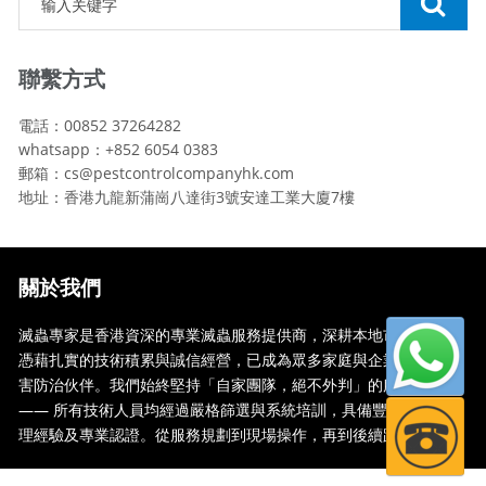
聯繫方式
電話：00852 37264282
whatsapp：+852 6054 0383
郵箱：cs@pestcontrolcompanyhk.com
地址：香港九龍新蒲崗八達街3號安達工業大廈7樓
關於我們
滅蟲專家是香港資深的專業滅蟲服務提供商，深耕本地市場多年，
憑藉扎實的技術積累與誠信經營，已成為眾多家庭與企業信賴的蟲
害防治伙伴。我們始終堅持「自家團隊，絕不外判」的服務承諾
—— 所有技術人員均經過嚴格篩選與系統培訓，具備豐富的現場處
理經驗及專業認證。從服務規劃到現場操作，再到後續跟蹤，全...