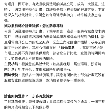
何選擇一間可靠、有效且收費透明的滅蟲公司，成為一大難題。這
時，「滅蝨服務轉介計畫」或許就是您正在尋找的解決方案。本文
將深入剖析此計畫，告訴您如何透過專業轉介，精準解決蟲患危
機。
滅蝨服務轉介計畫詳解：您的防蟲導航
何謂「滅蝨服務轉介計畫」？簡單而言，這是一個將有滅蟲需求的
客戶，與經過篩選及認可的專業滅蟲服務機構進行配對的機制。計
畫通常由具公信力的社區組織、業主立案法團協作機構，或專業的
顧問平台所運作。其核心價值在於
「預先篩選」
，幫助市民過濾
市場上良莠不齊的服務供應商，節省您自行比較、查證的時間與精
力，並降低遇上不良商家的風險。
主要功能
：根據您的具體情況（如蟲害種類、居住環境、預算範
圍）進行初步評估，並推薦最匹配的服務商。
關鍵優勢
：提供多一個報價選擇，讓您有所比較；部分計畫更設有
服務質素跟進或投訴渠道，為消費者提供多一重保障。
計畫如何運作？一步步為您拆解
了解其價值後，您可能會問：具體流程是怎樣的？通常，一個完整
的轉介流程包含以下幾個步驟：