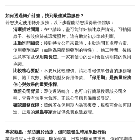
如何透過轉介計畫，找到最佳滅蝨服務？
若您決定使用轉介服務，以下步驟能助您獲得最佳體驗：
清晰描述問題
：在申請時，盡可能詳細描述蟲害情況。可拍攝
蟲子、被咬痕跡或環境照片，這有助於初步準確判斷。
主動詢問細節
：接到轉介公司來電時，主動詢問其處理方案、
使用藥劑品牌（如除蟲菊酯類藥劑的特性）、施工時間、後續
注意事項及
保用期長短
。一家有信心的公司會提供明確的保用
承諾。
比較核心要點
：不要只比較總價。請細看報價單包含的服務範
圍、施工次數、藥劑類型及保用條款。
「保用期」是衡量服務
信心與效果的重要指標
。
查證公司背景
：即使透過轉介，也可自行簡單搜尋該公司名
稱，查看有無重大負評。正規公司應具備商業登記。
確認服務保障
：瞭解若在保用期內蟲害復發，服務商會如何跟
進。正規的
滅蟲專家
會提供免費跟進處理。
專家觀點：預防勝於治療，但問題發生時須果斷行動
業內資深人士常強調，防治蟲害，日常預防至關重要。例如定期清