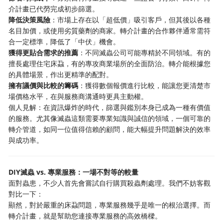
介計畫已代勞完成初步篩選。
降低決策風險
：市場上存在以「超低價」吸引客戶，但其後以各種
名目加價，或使用劣質藥劑的商家。轉介計畫的合作夥伴通常需符
合一定標準，降低了「中伏」機會。
獲得更貼合需求的推薦
：不同滅蟲公司可能專精於不同領域。有的
擅長處理住宅床蝨，有的專攻商業場所的全面防治。轉介能根據您
的具體場景，作出更精準的配對。
擁有議價與比較的籌碼
：獲得數個報價進行比較，能讓您更清楚市
場價格水平，在與服務商溝通時更具主動權。
個人見解：在資訊爆炸的時代，篩選與鑑別本身已成為一種有價值
的服務。尤其像滅蟲這類需要專業知識與誠信的領域，一個可靠的
轉介管道，如同一位值得信賴的顧問，能大幅提升問題解決的效率
與成功率。
DIY滅蟲 vs. 專業服務：一場不對等的較量
面對蟲患，不少人首先會嘗試自行購買殺蟲劑處理。我們不妨客觀
對比一下：
顯然，對於嚴重的床蝨問題，專業服務幾乎是唯一的根治選擇。而
轉介計畫，就是幫助您連接專業服務的高效橋樑。