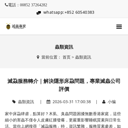
電話：00852 37264282
whatsapp:+852 60540383
蟲類資訊
當前位置：
首页
>
蟲類資訊
滅蝨服務轉介｜解決隱形床蝨問題，專業滅蟲公司
評價
蟲類資訊
|
2026-03-31 17:00:38 |
小编
家中床蝨肆虐，點算好？木虱、臭蟲問題困擾無數香港家庭，這些
細小的害蟲不僅令人皮膚紅腫發癢，更嚴重影響睡眠質素與日常生
活。當你上網搜尋「滅蝨服務」時，資訊繁雜，服務質素參差，如