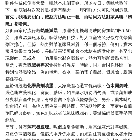
到件件傢俬傷痕纍纍，咁就本末倒置喇。所以今日，我哋就嚟傾
下，到底滅蝨對家具嘅損害有幾大，同埋有咩方法可以減到最低。
首先，我哋要明白，滅蝨方法唔止一種，而唔同方法對家具嘅「風
險」都唔同。
好似而家好流行嘅
熱能滅蝨
，原理係用機器將成間房加熱到50-60
度，用高溫焗死床蝨。聽落好高科技，對人同寵物又好似冇化學藥
劑咁擔心。但係，熱力對某啲家具材質，係一個考驗。例如，實木
家具如果本身好乾，長時間高溫可能會令木材有輕微收縮，甚至出
現裂紋。又或者，一啲用膠水黏合嘅板材，熱力可能影響黏合劑。
當然，專業嘅
滅蟲專家
會控制好溫度同時間，同埋會叫你移開一啲
特別怕熱嘅物品，例如蠟燭、香水、某啲電子產品。但風險，點講
都係存在。
至於傳統嘅
化學藥劑噴灑
，大家嘅擔心通常係兩樣：
色水同氣味
。
淺色嘅布藝梳化、窗簾、牆紙，如果藥水噴得唔勻循，或者藥劑成
分與材質產生反應，有機會留下水漬或輕微變色。另外，藥水味可
能會喺布料、海綿入面停留一段時間。不過話說回來，而家好多藥
劑已經改良咗，無色無味或者低氣味嘅都有，關鍵係師傅嘅手勢同
經驗。
等等，仲有
蒸汽機處理
。呢個通常係輔助，用高溫蒸汽對準縫隙。
好處係高溫殺蟲，但蒸汽本身係水氣，如果對住真皮梳化或者未做