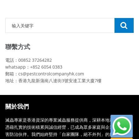
聯繫方式
電話：00852 37264282
whatsapp：+852 6054 0383
郵箱：cs@pestcontrolcompanyhk.com
地址：香港九龍新蒲崗八達街3號安達工業大廈7樓
關於我們
滅蟲專家是香港資深的專業滅蟲服務提供商，深耕本地市場多年，
憑藉扎實的技術積累與誠信經營，已成為眾多家庭與企業信賴的蟲
害防治伙伴。我們始終堅持「自家團隊，絕不外判」的服務承諾