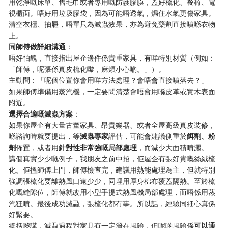
用乾淨嘅床單、舊毛巾或者專用嘅防護膠膜，蓋好梳化、餐椅、電
視櫃面。唔好用垃圾膠袋，因為可能唔透氣，焗住水氣更傷家具。
清空衣櫃、抽屜，唔單只為滅蟲效果，亦為避免藥劑直接噴喺衣物
上。
同師傅做詳細溝通
：
唔好怕醜，直接指出屋企邊件係貴重家具，有咩特別材質（例如：
「師傅，呢張係真皮梳化嚟，麻煩小心啲。」）。
主動問：「呢個位置你會用咩方法處理？會唔會直接噴落去？」
如果師傅準備用蒸汽機，一定要問清楚會唔會用喺皮革或實木表面
附近。
選擇合適嘅滅蟲方案
：
如果你屋企有大量古董家具、昂貴樂器、或者全屋高級真皮裝修，
喺諮詢時就要提出，等
滅蟲專家
評估，可能會建議側重於
餌劑、粉
劑
佈置，或者用
針對性非常強嘅局部處理
，而減少大面積噴灑。
講個真實少少嘅例子，我朋友之前中招，佢屋企有張好貴嘅絲絨梳
化。佢搵師傅上門，師傅檢查完，建議用熱能處理為主，但就特別
強調張梳化要離熱風口遠少少，同埋用厚身棉布覆蓋隔熱。至於梳
化嘅縫隙位，師傅就改用小型手提式熱風機局部處理，而唔係用蒸
汽狂噴。最後成功滅蝨，張梳化都冇事。所以話，經驗同細心真係
好緊要。
總括嚟講，滅蝨過程對家具有一定潛在風險，但呢啲風險係
可以通