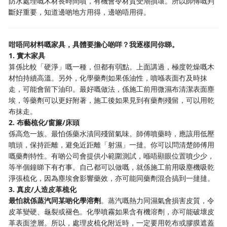
防水處理嘅木材長時間噴，有機會令材質受潮損壞。所以師傅嘅判
斷好重要，知道邊啲地方用得，邊啲唔用得。
咁唔同材料嘅家具，具體要擔心啲咩？我逐樣同你睇。
1. 實木家具
算係比較「硬淨」嘅一種，但都有弱點。上面講過，極度乾燥嘅木
材怕持續高溫。另外，化學藥劑如果係油性，噴喺表面冇及時抹
走，可能會留下油印。最好嘅做法，係施工前用微濕布清潔表面塵
埃，等藥劑可以更好附著，施工後如果見到有藥劑殘留，可以用乾
布抹走。
2. 布藝梳化/窗簾/床頭
係高危一族。最怕係藥水漬同殘留氣味。師傅噴藥時，應該用低壓
噴頭，保持距離，避免近距離「射濕」一撻。你可以問清楚師傅用
嘅藥劑特性。有啲公司會提供小範圍測試，喺唔顯眼位置噴少少，
等半個鐘睇下有冇事。自己都可以做嘅，就係施工前用吸塵機吸乾
淨張梳化，因為塵埃會影響藥效，亦可能同藥劑混合搞到一撻撻。
3. 真皮/人造皮革梳化
最怕就係蒸汽同某啲化學溶劑
。蒸汽嘅熱力同濕氣會損害皮質，令
皮革變硬、龜裂或褪色。化學噴霧如果含有機溶劑，亦可能破壞皮
革表面塗層。所以，處理皮梳化附近時，一定要用乾布或膠膜遮蓋