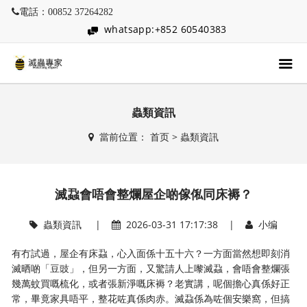
電話：00852 37264282
whatsapp:+852 60540383
蟲類資訊
當前位置：
首页
>
蟲類資訊
滅蝨會唔會整爛屋企啲傢俬同床褥？
蟲類資訊
|
2026-03-31 17:17:38 |
小编
有冇試過，屋企有床蝨，心入面係十五十六？一方面當然想即刻消
滅晒啲「豆豉」，但另一方面，又驚請人上嚟滅蝨，會唔會整爛張
幾萬蚊買嘅梳化，或者張新淨嘅床褥？老實講，呢個擔心真係好正
常，畢竟家具唔平，整花咗真係肉赤。滅蝨係為咗個安樂窩，但搞