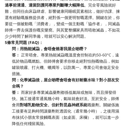
過事前溝通、適當防護同專業判斷嚟大幅降低
。完全零風險就好
難，但同任由床蝨肆虐、影響健康同睡眠質素相比，做好功課、揀
選有經驗嘅服務提供者，絕對係一個更明智嘅選擇。關鍵在於，你
要從一個被動嘅「消費者」，變成一個主動嘅「協作者」，同滅蟲
師傅一齊去保護你嘅安樂窩。與其驚整爛家具而唔敢滅蟲，不如花
少少時間了解同準備，咁就可以安心解決問題。
5條常見問題 (FAQ)：
問：用熱能滅蝨，會唔會燒著我屋企啲嘢？
答：
正常唔會。專業熱能滅蝨嘅溫度會控制在約50-60°C，遠
低於物品嘅燃點。但師傅會要求你移走絕對怕熱嘅物品，例如
罐裝噴霧、打火機、蠟燭等，以防萬一。專業公司會做足安全
措施。
問：化學滅蝨後，屋企啲嘢會唔會有好耐藥水味？對小朋友安
全嗎？
答：
而家好多專業滅蟲藥劑都係低氣味或無味，而且揮發得
快。施工後通常通風幾小時，氣味就會好淡。至於安全，師傅
會用
對哺乳動物安全、但針對昆蟲神經系統
嘅藥劑。關鍵係施
工後要有足夠時間讓藥劑乾透固化（通常幾小時），之後用濕
布抹拭小朋友常接觸嘅表面（如桌面、床欄），就可以進一步
降低任何殘留風險。