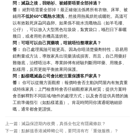
問：滅蝨之後，我啲衫、被鋪要唔要全部掉過？
答：
絕對唔需要全部掉！最正確做法係將所有衣物、床單、被
鋪用
不低於60°C嘅熱水清洗
，然後用熱風烘乾或曬乾。高溫可
以有效殺死床蝨同蟲卵。如果係不能水洗嘅物品（如羊毛褸、
公仔），可以放入大型黑色垃圾袋，紮實袋口，喺烈日下暴曬
幾日，或者用乾衣機高溫烘乾。
問：可唔可以自己買藥噴，咁就唔怕整壞家具？
答：
自己處理風險可能更高。因為你唔清楚藥劑特性，容易用
錯劑量或方法，導致家具出現藥漬或損害。而且，自己用藥好
難徹底，治標唔治本。專業師傅有經驗判斷用咩藥、用幾多、
點樣用，反而更能平衡效果同保護。
問：點樣嘅滅蟲公司會比較注重保護客戶家具？
答：
你可以從幾方面觀察：報價時會否主動詢問屋內有無貴重
或特殊家具；上門檢查時會否仔細觀察家具材質；提供方案時
會否解釋對不同區域/物件的處理方式；以及會否提供具體的施
工前準備指引（如點樣遮蓋）。肯花時間同你溝通呢啲細節
嘅，通常都會更謹慎。
上一篇 : 滅蝨保證期內收費，真係全包定有隱藏條款？
下一篇 : 點解搵香港滅蟑螂公司，要問清有冇「重做服務」？