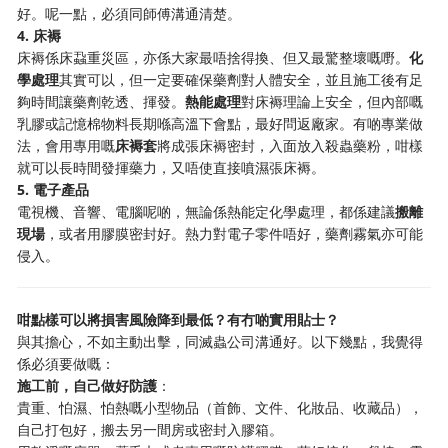
好。呢一點，必須同師傅溝通清楚。
4. 床褥
床褥係床蝨重災區，亦係大家最唔捨得換、但又最驚整壞嘅嘢。
化
學處理
其實可以，但一定要確保藥劑對人體安全，並且施工後有足
夠時間讓藥劑乾透、揮發。
熱能處理
對床褥理論上安全，但內部嘅
乳膠或記憶棉物料長期喺高溫下會點，最好問返廠家。有啲專業做
法，會用專用嘅
床褥套
將成張床褥密封，入面放入殺蟲藥粉，咁樣
就可以長時間發揮藥力，又唔使直接噴濕張床褥。
5. 電子產品
電視機、音響、電腦呢啲，無論係熱能定化學處理，都係建議
搬離
現場
，或者用膠膜密封好。熱力對電子零件唔好，藥劑霧氣亦可能
侵入。
咁點樣可以將損害風險降到最低？有冇啲實用貼士？
與其擔心，不如主動出擊，同滅蟲公司溝通好。以下幾點，我覺得
係必須要做嘅：
施工前，自己做好防護
：
貴重、怕濕、怕熱嘅小型物品（首飾、文件、化妝品、收藏品），
自己打包好，搬去另一間房或密封入膠箱。