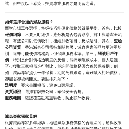
試，但中度以上感染，投資專業服務才是明智之選。
如何選擇合適的滅蝨服務？
面對市場眾多選擇，掌握技巧能優化價格與質量平衡。首先，
比較
報價細節
：不要只盯總價，應分析是否包含勘察、施工與清潔全流
程；有些公司以低價吸引，後續加收項目，反成陷阱。其次，
查驗
公司資質
：香港滅蟲公司需持相關牌照，滅蟲專家等品牌更注重培
訓，這雖可能使價格稍高，但保障服務水準。第三，
閱讀用戶評
價
，特別是針對價格透明度的反饋，能揭示隱藏成本。個人建議，
至少獲取三家報價進行對比，並詢問價格是否含稅與保養期；例
如，滅蟲專家提供一年保養，期間免費跟進，這雖融入初始價格，
卻能省卻後續開支。要點排列如下：
透明度
：要求書面報價，避免口頭承諾。
資質認證
：選擇有牌照公司，確保安全合規。
服務範圍
：確認覆蓋勘察至驗收，防止額外收費。
滅蟲專家獨家見解
根據滅蟲專家多年經驗，地毯滅蝨服務價格的合理區間，應與效果
掛鈎。市場上常見低價競爭，但往往以犧牲藥劑質量或縮短施工時