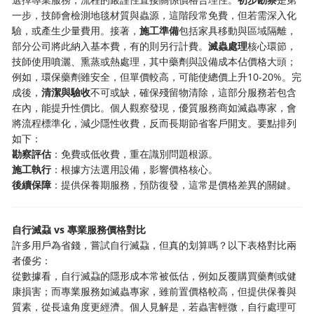
一步，技師會檢測地毯材質與蟲源，這階段常免費，但若需深入化
驗，或產生少量費用。接著，
施工準備
包括家具移動與區域隔離，
部分公司將此納入基本費，有的則另行計費。
滅蟲處理
核心環節，
技師使用噴灑、熏蒸或熱處理，其中藥劑與設備成本佔價格大頭；
例如，環保藥劑雖安全，但單價較高，可能使總價上升10-20%。完
成後，
清潔與驗收
不可或缺，確保殘留物清除，這部分服務若包含
在內，能提升性價比。個人觀察發現，優質服務商如滅蟲專家，會
將流程標準化，減少隱性收費，反而長期節省客戶開支。要點排列
如下：
勘察評估
：免費或低收費，重在識別問題根源。
施工執行
：根據方法選用設備，影響價格核心。
後續保障
：提供保養期服務，預防復發，這常是價格差異的關鍵。
自行滅蝨 vs 專業服務價格對比
許多用戶為省錢，嘗試自行滅蝨，但真的划算嗎？以下表格對比兩
者優劣：
從數據看，自行滅蝨的隱形成本常被低估，例如反覆購買藥劑或健
康損害；而專業服務如滅蟲專家，雖前置價格較高，但提供保養與
質素，從長遠角度更經濟。個人見解是，若蟲害輕微，自行處理可