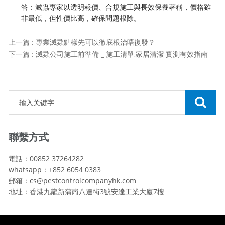
答：滅蟲專家以透明報價、合規施工與長效保養著稱，價格雖
非最低，但性價比高，確保問題根除。
上一篇 : 專業滅蝨點樣先可以徹底根治唔復發？
下一篇 : 滅蝨公司施工前準備 _ 施工清單,家居清潔 實測有效指南
聯繫方式
電話：00852 37264282
whatsapp：+852 6054 0383
郵箱：cs@pestcontrolcompanyhk.com
地址：香港九龍新蒲崗八達街3號安達工業大廈7樓