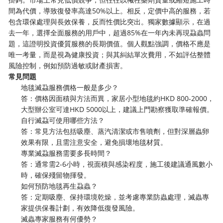
間為代價，導致復發率高達50%以上。相反，定價中高的服務，若
包含環保處理與長效保養，反而性價比突出。獨家數據顯示，在過
去一年，選擇全面服務的用戶中，超過85%在一年內未再現蝨蟲問
題，這證明投資優質服務的長期價值。個人觀點強調，價格不應是
唯一考量，而是視為健康投資；與其糾結單次費用，不如評估整體
風險控制，例如預防過敏或財產損害。
常見問題
地毯滅蝨服務價格一般是多少？
答：價格因面積與方法而異，家居小型地毯約HKD 800-2000，
大型辦公室可達HKD 5000以上，建議上門勘察獲取準確報價。
自行滅蝨可使用哪些方法？
答：常見方法包括吸塵、蒸汽清潔或市售噴劑，但對深層蟲卵
效果有限，且需注意安全，避免損壞地毯材質。
專業滅蝨服務需要多長時間？
答：通常需2-6小時，視面積與感染程度，施工後建議通風數小
時，確保殘留物揮發。
如何預防地毯再生蝨蟲？
答：定期吸塵、保持環境乾燥，並考慮專業防蟲處理，滅蟲專
家提供保養計劃，有效降低復發風險。
滅蟲專家服務有何優勢？