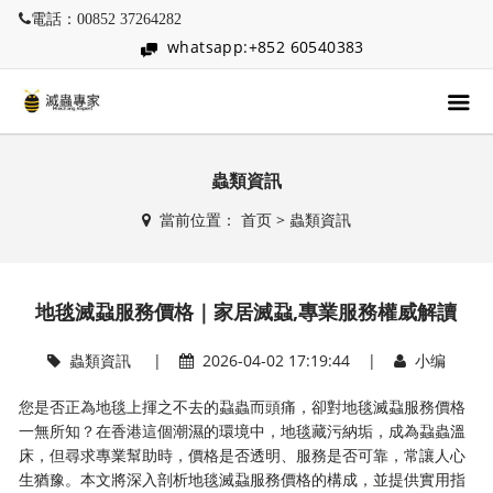
電話：00852 37264282
whatsapp:+852 60540383
蟲類資訊
當前位置：
首页
>
蟲類資訊
地毯滅蝨服務價格｜家居滅蝨,專業服務權威解讀
蟲類資訊
|
2026-04-02 17:19:44 |
小编
您是否正為地毯上揮之不去的蝨蟲而頭痛，卻對地毯滅蝨服務價格
一無所知？在香港這個潮濕的環境中，地毯藏污納垢，成為蝨蟲溫
床，但尋求專業幫助時，價格是否透明、服務是否可靠，常讓人心
生猶豫。本文將深入剖析地毯滅蝨服務價格的構成，並提供實用指