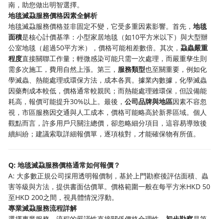
南，助您做出明智選擇。
地毯滅蝨服務價格因素全解析
地毯滅蝨服務價格並非固定不變，它受多重因素影響。首先，
地毯
面積
是核心計價基準：小型家居地毯（如10平方米以下）與大型辦
公室地毯（超過50平方米），價格可能相差數倍。其次，
蝨蟲嚴重
程度
直接關聯工作量；輕微感染可能只需一次處理，而嚴重孳生則
需多次施工，費用自然上漲。第三，
服務類型
也至關重要，例如化
學滅蟲、熱能處理或環保方法，成本各異。據業內數據，化學滅蟲
因藥劑成本較低，價格通常較親民；而熱能處理雖環保，但設備能
耗高，報價可能提升30%以上。最後，
公司品牌與地區
因素不容忽
視，市區服務因交通與人工成本，價格可能略高於新界區域。個人
觀點而言，許多用戶只關注總價，卻忽略細分項目，這容易導致後
續糾紛；建議索取詳細報價單，逐項核對，才能確保物有所值。
Q: 地毯滅蝨服務價格通常如何報價？
A: 大多數正規公司採用透明報價制，基於上門勘察後評估面積、蟲
害等級與方法，提供書面估價單。價格範圍一般在每平方米HKD 50
至HKD 200之間，視具體情況浮動。
專業滅蝨服務流程詳解
選擇專業服務，流程的嚴謹性直接關係價格合理性。
初步勘察
是第