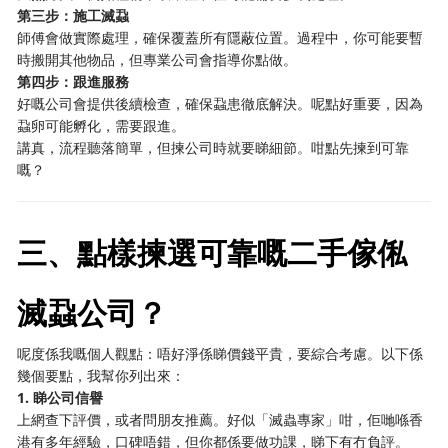
第三步：施工滅蝨
師傅會做實際處理，確保覆蓋所有隱蔽位置。過程中，你可能要暫
時搬開其他物品，但專業公司會指導你點做。
第四步：跟進服務
好嘅公司會提供後續檢查，確保蝨患徹底解決。呢點好重要，因為
蝨卵可能孵化，需要跟進。
講真，流程聽落簡單，但揀公司時就要睇細節。咁點先揀到可靠
嘅？
三、點樣揀選可靠嘅二手傢俬
滅蝨公司？
呢度係我嘅個人觀點：唔好淨係睇價錢平貴，要綜合考慮。以下係
幾個要點，我幫你列出來：
1. 睇公司信譽
上網查下評價，或者問朋友推薦。好似「滅蟲專家」咁，佢哋喺香
港有多年經驗，口碑唔錯，但你都係要做功課，睇下有冇負評。