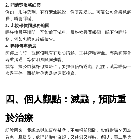
2. 問清楚服務細節
例如，用咩藥劑、有冇安全認證、保養期幾長。可靠公司會樂意解
釋，唔會隱瞞。
3. 比較報價同服務範圍
唔好揀最平嗰間，可能偷工減料。最好拎幾間報價，睇下包咩服
務，例如包唔包後續檢查。
4. 睇師傅專業度
師傅上門時，觀察佢哋有冇耐心講解、工具齊唔齊全。專業師傅會
著重溝通，等你明風險同步驟。
我諗，揀公司就好似揀夥伴，要揀個信得過嘅。記住，滅蝨唔係一
次過事件，而係對你家居健康嘅投資。
四、個人觀點：滅蝨，預防重
於治療
話說回來，我認為與其事後補救，不如提前預防。點解咁講？因為
蝨患一旦爆發，處理起嚟好麻煩，又使錢又耗時。所以，買二手傢