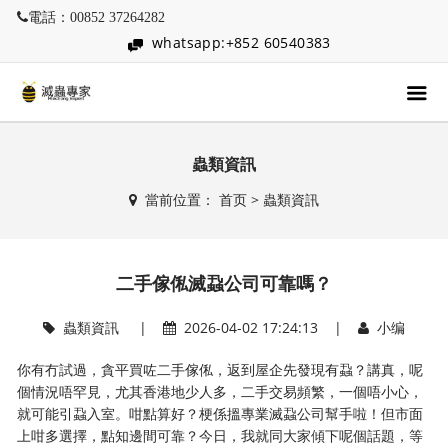
電話：00852 37264282
whatsapp:+852 60540383
蟲類資訊
當前位置：
首页
>
蟲類資訊
二手傢俬滅蝨公司可靠嗎？
蟲類資訊
|
2026-04-02 17:24:13 |
小编
你有冇試過，貪平買咗二手傢俬，返到屋企先發現有蝨？講真，呢
個情況唔罕見，尤其香港地少人多，二手交易頻繁，一個唔小心，
就可能引蝨入室。咁點算好？梗係搵專業滅蝨公司幫手啦！但市面
上咁多選擇，點知邊間可靠？今日，我就同大家傾下呢個話題，等