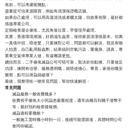
俬前，可以考慮呢幾點：
盡量從可信來源購買，例如有清潔保證嘅店舖。
如果自己處理，可以用高溫清洗或者曬太陽，但效果有限，最好都
係搵專業公司。
定期檢查屋企傢俬，尤其角落位置，早發現早處理。
其實，香港環境潮濕，好易滋生蟲害，保持家居清潔係基本。但萬
一真係中招，唔使驚，只要揀對公司，問題都可以解決。我見有啲
人怕貴，自己亂用殺蟲劑，結果搞到空氣污染，重傷身。講真，專
業事交返俾專業人做，長遠嚟講更抵。
總括而言，二手傢俬滅蝨公司可唔可靠，取決於你點揀。只要做足
功課，揀間有信譽、服務透明嘅，就唔使擔心。畢竟，家係你嘅安
樂窩，點可以俾蝨搞破壞？
最後，我整理咗一啲常見問題，幫你快速解惑：
常見問題
滅蝨服務一般收費幾多？
收費視乎傢俬大小同蝨患嚴重程度，通常由幾百到幾千港幣不
等，最好預約檢查後報價。
滅蝨過程要幾耐？
一般施工需時幾小時到一日，後續可能需跟進，具體時間公司
會同你確認。