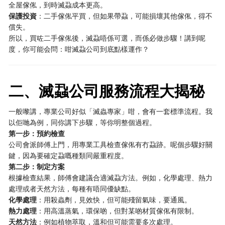
全屋傢俬，到時滅蝨成本更高。
保護投資
：二手傢俬平買，但如果帶蝨，可能損壞其他傢俬，得不
償失。
所以，買咗二手傢俬後，滅蝨唔係可選，而係必做步驟！講到呢
度，你可能会問：咁滅蝨公司到底點樣運作？
二、滅蝨公司服務流程大揭秘
一般嚟講，專業公司好似「滅蟲專家」咁，會有一套標準流程。我
以佢哋為例，同你講下步驟，等你明整個過程。
第一步：預約檢查
公司會派師傅上門，用專業工具檢查傢俬有冇蝨跡。呢個步驟好關
鍵，因為要確定蝨嘅種類同嚴重程度。
第二步：制定方案
根據檢查結果，師傅會建議合適滅蝨方法。例如，化學處理、熱力
處理或者天然方法，每種有唔同優缺點。
化學處理
：用殺蟲劑，見效快，但可能殘留氣味，要通風。
熱力處理
：用高溫蒸氣，環保啲，但對某啲材質傢俬有限制。
天然方法
：例如植物萃取，溫和但可能需要多次處理。