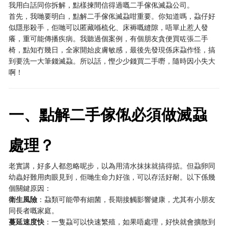
我用白話同你拆解，點樣揀間信得過嘅二手傢俬滅蝨公司。
首先，我哋要明白，點解二手傢俬滅蝨咁重要。你知道嗎，蝨仔好
似隱形殺手，佢哋可以匿藏喺梳化、床褥嘅縫隙，唔單止惹人發
癢，重可能傳播疾病。我聽過個案例，有個朋友貪便買咗張二手
椅，點知冇幾日，全家開始皮膚敏感，最後先發現係床蝨作怪，搞
到要洗一大筆錢滅蝨。所以話，慳少少錢買二手嘢，隨時因小失大
啊！
一、點解二手傢俬必須做滅蝨
處理？
老實講，好多人都忽略呢步，以為用清水抹抹就搞得掂。但蝨卵同
幼蟲好難用肉眼見到，佢哋生命力好強，可以存活好耐。以下係幾
個關鍵原因：
衛生風險
：蝨類可能帶有細菌，長期接觸影響健康，尤其有小朋友
同長者嘅家庭。
蔓延速度快
：一隻蝨可以快速繁殖，如果唔處理，好快就會擴散到