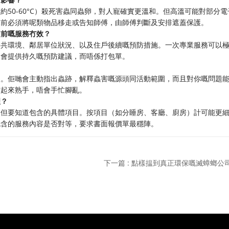
50-60°C）殺死害蟲同蟲卵，對人寵確實更溫和。但高溫可能對部分電
工前必須將呢類物品移走或告知師傅，由師傅判斷及安排遮蓋保護。
之前嘅服務冇效？
公共環境、鄰居單位狀況、以及住戶後續嘅預防措施。一次專業服務可以
司會提供持久嘅預防建議，而唔係打包單。
眼。佢哋會主動指出蟲跡，解釋蟲害嘅源頭同活動範圍，而且對你嘅問題
作起來熟手，唔會手忙腳亂。
理？
，但要知道包含的具體項目。按項目（如分睡房、客廳、廚房）計可能更
包含的服務內容是否對等，要求書面報價單最穩陣。
下一篇 : 點樣揾到真正環保嘅滅蟑螂公