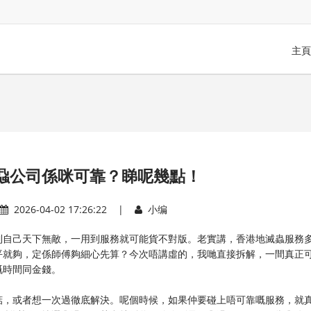
主頁
蝨公司係咪可靠？睇呢幾點！
2026-04-02 17:26:22 |
小编
到自己天下無敵，一用到服務就可能貨不對版。老實講，香港地滅蟲服務
平就夠，定係師傅夠細心先算？今次唔講虛的，我哋直接拆解，一間真正
嘅時間同金錢。
掂，或者想一次過徹底解決。呢個時候，如果仲要碰上唔可靠嘅服務，就