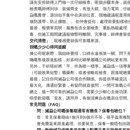
議先安排師傅上門做一次仔細檢查。呢個步驟本身，就
檢查嘅師傅到埗，裝備齊全，有放大鏡、強力電筒，仔
蝨嘅糞便，源頭似乎集中在床頭位置。我哋建議呢度用
做防護帶，防止擴散。」 佢仲會提你，處理前要點樣收
最後，報價單寫明：服務包含全屋檢查、重點熱能處理
毒，但施工期間建議寵物暫時離開。完事後，師傅會留
交代清楚」
，呢種感覺就係可靠嘅來源。
我嘅少少心得同提醒
揀公司呢家嘢，我始終覺得，口碑永遠係第一關。問下
哋嘅售後跟進點樣，好多時比睇華麗嘅公司網站更有用
另外，千祈唔好將「平」作為唯一標準。滅蝨係一項專
（可能效果短暫）嘅藥劑，或者省略咗檢查、跟進呢啲
最後，記住你同滅蝨公司係合作關係。你提供準確資訊
最大化。溝通好緊要，有疑問就直接問，一間可靠嘅公
總之，搵一間可靠的滅蝨公司，需要少少耐心去做功課
唔受歡迎嘅「室友」講拜拜，有個清爽自在嘅居住空間
常見問題（FAQ）
問：滅蝨公司嘅保養期通常有幾長？保養包啲乜？
答：常見保養期由1個月到6個月不等，視乎蟲害種
會免費返來跟進處理。但要留意，保養一般唔包括
問：熱能滅蝨係咪真係冇毒？對電子產品同傢俬有