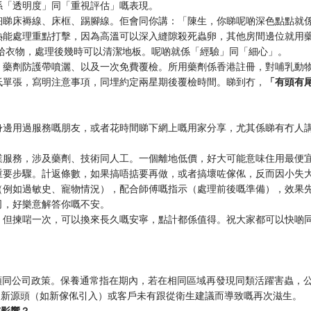
係「透明度」同「重視評估」嘅表現。
細睇床褥線、床框、踢腳線。佢會同你講：「陳生，你睇呢啲深色點點就
熱能處理重點打擊，因為高溫可以深入縫隙殺死蟲卵，其他房間邊位就用
拾衣物，處理後幾時可以清潔地板。呢啲就係「經驗」同「細心」。
、藥劑防護帶噴灑、以及一次免費覆檢。所用藥劑係香港註冊，對哺乳動
低單張，寫明注意事項，同埋約定兩星期後覆檢時間。睇到冇，
「有頭有
身邊用過服務嘅朋友，或者花時間睇下網上嘅用家分享，尤其係睇有冇人
。
業服務，涉及藥劑、技術同人工。一個離地低價，好大可能意味住用最便
重要步驟。計返條數，如果搞唔掂要再做，或者搞壞咗傢俬，反而因小失
（例如過敏史、寵物情況），配合師傅嘅指示（處理前後嘅準備），效果
司，好樂意解答你嘅不安。
。但揀啱一次，可以換來長久嘅安寧，點計都係值得。祝大家都可以快啲
。
類同公司政策。保養通常指在期內，若在相同區域再發現同類活躍害蟲，
因新源頭（如新傢俬引入）或客戶未有跟從衛生建議而導致嘅再次滋生。
冇影響？