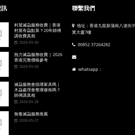
資訊
聯繫我們
村屋滅蝨服務收費｜香港
地址：香港九龍新蒲崗八達街3
村屋有蝨點算？20年師傅
業大廈7樓
講收費真相
2026-05-30
00852 37264282
熱力滅蝨服務收費 | 2026
香港完整價格參考
2026-05-28
whatsapp：
滅蝨服務會損壞家具嗎｜
木蝨處理會整壞傢俬嗎？
師傅講真相
2026-05-28
無毒滅蝨服務推薦
2026-05-27