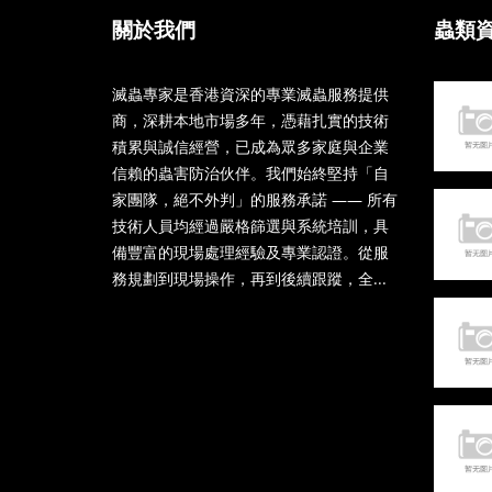
關於我們
蟲類
滅蟲專家是香港資深的專業滅蟲服務提供
商，深耕本地市場多年，憑藉扎實的技術
積累與誠信經營，已成為眾多家庭與企業
信賴的蟲害防治伙伴。我們始終堅持「自
家團隊，絕不外判」的服務承諾 —— 所有
技術人員均經過嚴格篩選與系統培訓，具
備豐富的現場處理經驗及專業認證。從服
務規劃到現場操作，再到後續跟蹤，全...