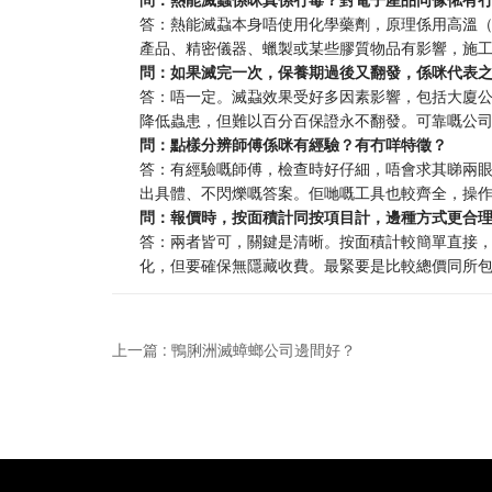
答：熱能滅蝨本身唔使用化學藥劑，原理係用高溫（約
產品、精密儀器、蠟製或某些膠質物品有影響，施
問：如果滅完一次，保養期過後又翻發，係咪代表
答：唔一定。滅蝨效果受好多因素影響，包括大廈
降低蟲患，但難以百分百保證永不翻發。可靠嘅公
問：點樣分辨師傅係咪有經驗？有冇咩特徵？
答：有經驗嘅師傅，檢查時好仔細，唔會求其睇兩
出具體、不閃爍嘅答案。佢哋嘅工具也較齊全，操
問：報價時，按面積計同按項目計，邊種方式更合
答：兩者皆可，關鍵是清晰。按面積計較簡單直接
化，但要確保無隱藏收費。最緊要是比較總價同所
上一篇 : 鴨脷洲滅蟑螂公司邊間好？