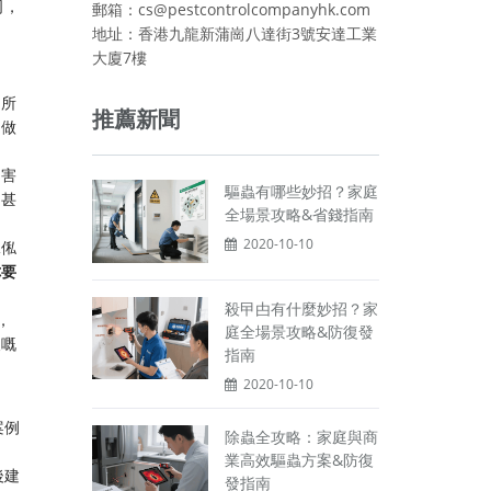
司，
郵箱：cs@pestcontrolcompanyhk.com
地址：香港九龍新蒲崗八達街3號安達工業
大廈7樓
、所
推薦新聞
，做
出害
驅蟲有哪些妙招？家庭
，甚
全場景攻略&省錢指南
2020-10-10
傢俬
你要
殺曱甴有什麼妙招？家
，
庭全場景攻略&防復發
後嘅
指南
2020-10-10
案例
除蟲全攻略：家庭與商
業高效驅蟲方案&防復
後建
發指南