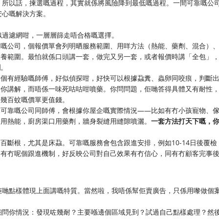
。所以話，揀選嘅過程，其實就係將風險降到最低嘅過程。一間可靠嘅公
安心嘅解決方案。
似過濾網咁，一層層篩走唔合格嘅選擇。
靠嘅公司，個報價單會列明晒服務範圍、用咩方法（熱能、藥劑、混合）
保養範圍。最怕就係口頭講一套，做完又另一套，或者報價時講「全包」
關
。
一個有經驗嘅師傅，好似偵探咁，好快可以根據蝨糞、蟲卵同咬痕，判斷
同你講解，而唔係一味死咕咕咁噴藥。你問問題，佢哋答得具體又有耐性
平幾百蚊嘅價單更值錢。
。可靠嘅公司同師傅，會根據你屋企嘅實際情況——比如有冇小孩寵物、
房用熱能，廚房渠口用藥劑，牆身裂縫用縫隙噴灑。
一套方法打天下嘅，
百斷根，尤其是床蝨。可靠嘅服務會包含跟進安排，例如10-14日後覆檢
。有冇呢個跟進機制，好反映公司對自己效果有冇信心，同有冇顧客完事
佢哋點樣體現上面講嘅特質。當然啦，我唔係幫佢賣廣告，只係用嚟做個
細問你情況：發現咗幾耐？主要喺邊個區域見到？試過自己點樣處理？然