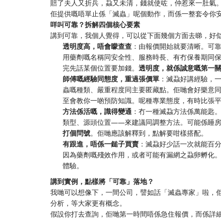
賠了夫人又折兵，蝨又未清，錢就使咗，仲惹來一肚氣
佢提供嘅唔單止係「滅蟲」呢個動作，而係一整套令你
咩叫可靠？拆解四個核心要素
講到可靠，我個人覺得，可以從下面幾個方面去睇，好
透明度高，唔會矇查查
：由報價開始就要清晰。可
用藥劑嘅名稱同安全性、服務時長、有冇保養期同
完先話某個位置要加錢。
透明度，就係誠意嘅第一
師傅嘅經驗同態度，重過張價單
：滅蝨好講經驗，
蟲嘅種類、嚴重程度同主要匿藏點。佢哋會好樂意
至會教你一啲預防知識。呢種專業態度，有時比張
方法係活嘅，識得變通
：冇一種滅蝨方法係萬能匙
類型、源頭位置——來建議同調整方法。可能係睡
打個問號
。佢哋應該解釋到，點解要咁樣搭配。
有跟進，唔係一鎚子買賣
：滅蝨好少話一次就能百分
因為藥劑嘅殘效作用，或者可能有漏網之蝨卵孵化
體驗。
講到實例，點樣將「可靠」落地？
我哋可以想像下，一間公司，譬如話「滅蟲專家」啦，
分析，等大家更有概念。
假設你打去查詢，佢哋第一時間唔係急住報價，而係詳