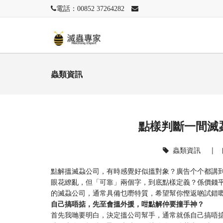
電話：00852 37264282
蟲類資訊
點樣判斷一間滅
蟲類資訊
|
點解搵滅蝨公司，有時感覺好似搵對象？廣告个个都講
眼花繚亂，但「可靠」兩個字，到底點樣定義？係價錢
的滅蝨公司，通常具備乜嘢特質，希望幫你慳返啲試錯
自己搞唔掂，先至會搵外援，咁點解仲要撞手神？
首先我哋要明白，決定搵公司幫手，通常就係自己搞唔