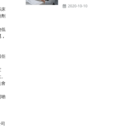
2020-10-10
係床
藥劑
物低
尾，
講佢
宜
大。
先會
同啲
公司