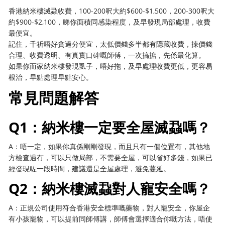
香港納米樓滅蝨收費，100-200呎大約$600-$1,500，200-300呎大
約$900-$2,100，睇你面積同感染程度，及早發現局部處理，收費
最便宜。
記住，千祈唔好貪過分便宜，太低價錢多半都有隱藏收費，揀價錢
合理、收費透明、有真實口碑嘅師傅，一次搞掂，先係最化算。
如果你而家納米樓發現虱子，唔好拖，及早處理收費更低，更容易
根治，早點處理早點安心。
常見問題解答
Q1：納米樓一定要全屋滅蝨嗎？
A：唔一定，如果你真係剛剛發現，而且只有一個位置有，其他地
方檢查過冇，可以只做局部，不需要全屋，可以省好多錢，如果已
經發現咗一段時間，建議還是全屋處理，避免蔓延。
Q2：納米樓滅蝨對人寵安全嗎？
A：正規公司使用符合香港安全標準嘅藥物，對人寵安全，你屋企
有小孩寵物，可以提前同師傅講，師傅會選擇適合你嘅方法，唔使