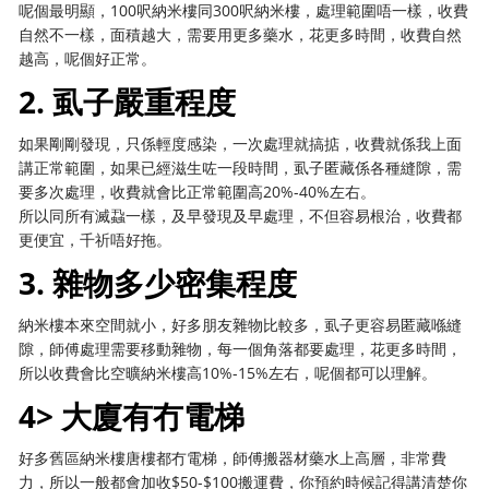
呢個最明顯，100呎納米樓同300呎納米樓，處理範圍唔一樣，收費
自然不一樣，面積越大，需要用更多藥水，花更多時間，收費自然
越高，呢個好正常。
2. 虱子嚴重程度
如果剛剛發現，只係輕度感染，一次處理就搞掂，收費就係我上面
講正常範圍，如果已經滋生咗一段時間，虱子匿藏係各種縫隙，需
要多次處理，收費就會比正常範圍高20%-40%左右。
所以同所有滅蝨一樣，及早發現及早處理，不但容易根治，收費都
更便宜，千祈唔好拖。
3. 雜物多少密集程度
納米樓本來空間就小，好多朋友雜物比較多，虱子更容易匿藏喺縫
隙，師傅處理需要移動雜物，每一個角落都要處理，花更多時間，
所以收費會比空曠納米樓高10%-15%左右，呢個都可以理解。
4> 大廈有冇電梯
好多舊區納米樓唐樓都冇電梯，師傅搬器材藥水上高層，非常費
力，所以一般都會加收$50-$100搬運費，你預約時候記得講清楚你