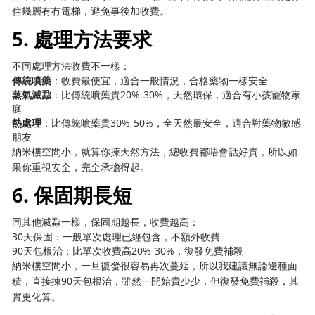
住幾層有冇電梯，避免事後加收費。
5. 處理方法要求
不同處理方法收費不一樣：
傳統噴藥
：收費最便宜，適合一般情況，合格藥物一樣安全
蒸氣滅蝨
：比傳統噴藥貴20%-30%，天然環保，適合有小孩寵物家
庭
熱處理
：比傳統噴藥貴30%-50%，全天然最安全，適合對藥物敏感
朋友
納米樓空間小，就算你揀天然方法，總收費都唔會話好貴，所以如
果你重視安全，完全承擔得起。
6. 保固期長短
同其他滅蝨一樣，保固期越長，收費越高：
30天保固：一般單次處理已經包含，不額外收費
90天包根治：比單次收費高20%-30%，復發免費補殺
納米樓空間小，一旦復發很容易再次蔓延，所以我建議無論邊種面
積，直接揀90天包根治，雖然一開始貴少少，但復發免費補殺，其
實更化算。