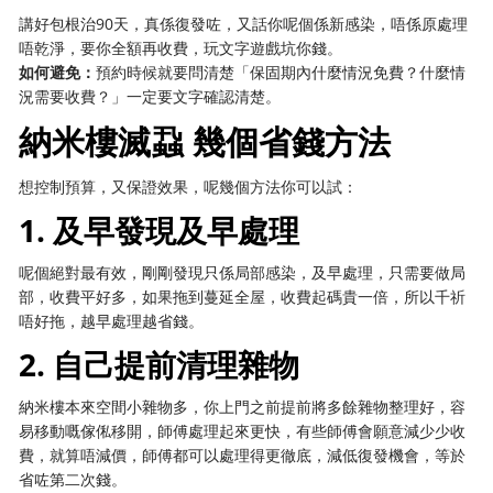
講好包根治90天，真係復發咗，又話你呢個係新感染，唔係原處理
唔乾淨，要你全額再收費，玩文字遊戲坑你錢。
如何避免：
預約時候就要問清楚「保固期內什麼情況免費？什麼情
況需要收費？」一定要文字確認清楚。
納米樓滅蝨 幾個省錢方法
想控制預算，又保證效果，呢幾個方法你可以試：
1. 及早發現及早處理
呢個絕對最有效，剛剛發現只係局部感染，及早處理，只需要做局
部，收費平好多，如果拖到蔓延全屋，收費起碼貴一倍，所以千祈
唔好拖，越早處理越省錢。
2. 自己提前清理雜物
納米樓本來空間小雜物多，你上門之前提前將多餘雜物整理好，容
易移動嘅傢俬移開，師傅處理起來更快，有些師傅會願意減少少收
費，就算唔減價，師傅都可以處理得更徹底，減低復發機會，等於
省咗第二次錢。