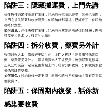
陷阱三：隱藏搬運費，上門先講
你住唐樓納米樓高層冇電梯，預約時候你唔記得講，師傅也唔問，
上門之後先話要加收搬運費，你唔給錢都唔得，已經來了，你唔給
都唔好意思。
如何避免：
你住唐樓冇電梯，預約時候主動講清楚你住幾層，問清
楚需要加收多少，確定咗先預約。
陷阱四：拆分收費，藥費另外計
報價只報人工，價錢好平吸引你，上門之後話「需要用特殊進口
藥，藥費要另外計」，最後藥費比人工還要貴，總價嚴重超預算。
正規公司滅蝨一定係包藥費包上門，唔會分開收費，分開收費多數
都係想賺你藥錢。
如何避免：
預約時候一定要問「報價包唔包所有藥物？還有沒有其
他收費？」
陷阱五：保固期內復發，話你新
感染要收費