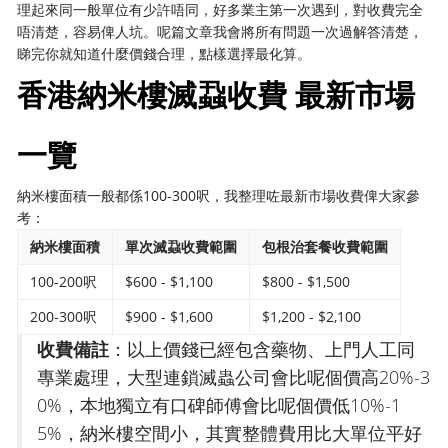
理起來同一般單位有少許唔同，好多業主第一次遇到，對收費完全
唔清楚，容易俾人坑。呢篇文章我會將所有問題一次過解答清楚，
睇完你就知道什麼價錢合理，點樣選擇最化算。
香港納米樓滅蝨收費 最新市場
一覽
納米樓面積一般都係100-300呎，我整理咗最新市場收費俾大家參
考：
納米樓面積
單次滅蝨收費範圍
包根治套餐收費範圍
100-200呎
$600 - $1,100
$800 - $1,500
200-300呎
$900 - $1,600
$1,200 - $2,100
收費備註
：以上價錢已經包含藥物、上門人工同
專業處理，大型連鎖滅蟲公司會比呢個價高20%-3
0%，本地獨立有口碑師傅會比呢個價低10%-1
5%，納米樓空間小，其實整體費用比大單位平好