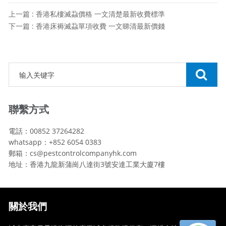
上一篇 : 香港私樓滅蝨價格 一文清楚最新收費標準
下一篇 : 香港床褥滅蝨單項收費 一文睇清最新價錢
聯繫方式
電話：00852 37264282
whatsapp：+852 6054 0383
郵箱：cs@pestcontrolcompanyhk.com
地址：香港九龍新蒲崗八達街3號安達工業大廈7樓
關於我們