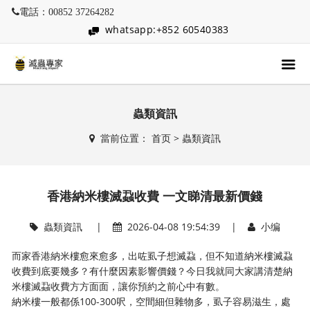
電話：00852 37264282
whatsapp:+852 60540383
蟲類資訊
當前位置：
首页
>
蟲類資訊
香港納米樓滅蝨收費 一文睇清最新價錢
蟲類資訊
|
2026-04-08 19:54:39 |
小编
而家香港納米樓愈來愈多，出咗虱子想滅蝨，但不知道納米樓滅蝨
收費到底要幾多？有什麼因素影響價錢？今日我就同大家講清楚納
米樓滅蝨收費方方面面，讓你預約之前心中有數。
納米樓一般都係100-300呎，空間細但雜物多，虱子容易滋生，處