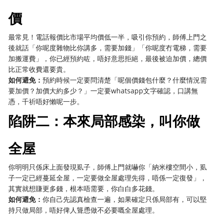
價
最常見！電話報價比市場平均價低一半，吸引你預約，師傅上門之
後就話「你呢度雜物比你講多，需要加錢」「你呢度冇電梯，需要
加搬運費」，你已經預約咗，唔好意思拒絕，最後被迫加價，總價
比正常收費還要貴。
如何避免：
預約時候一定要問清楚「呢個價錢包什麼？什麼情況需
要加價？加價大約多少？」一定要whatsapp文字確認，口講無
憑，千祈唔好懶呢一步。
陷阱二：本來局部感染，叫你做
全屋
你明明只係床上面發現虱子，師傅上門就嚇你「納米樓空間小，虱
子一定已經蔓延全屋，一定要做全屋處理先得，唔係一定復發」，
其實就想賺更多錢，根本唔需要，你白白多花錢。
如何避免：
你自己先認真檢查一遍，如果確定只係局部有，可以堅
持只做局部，唔好俾人聳恿做不必要嘅全屋處理。