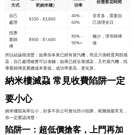
你需要花時間
方式
呎納米樓）
功率
自己
40% -
非常多，需要自
$330 - $3,800
處理
60%
己清理全日
找專
80% -
極少，淨等師傅
業師
$900 - $1,600
90%+
做
傅
所以結論很清楚：如果你本來已經有蒸汽機，而且只係輕度局部感
染，自己處理確實可以省錢；如果已經全屋感染，又冇蒸汽機，找
專業師傅其實總成本更低，成功率更高，更化算。
納米樓滅蝨 常見收費陷阱一定
要小心
納米樓因為單位小，好多不良公司會玩些小陷阱，呢幾個最常見，
你一定要認清楚：
陷阱一：超低價搶客，上門再加