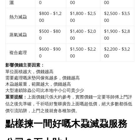
灑
0
00
00
$800 - $1,2
$1,800 - $2,5
$2,500 - $3,5
熱力滅蝨
00
00
00
$500 - $80
$1,400 - $2,0
$1,900 - $2,8
蒸氣滅蝨
0
00
00
$600 - $90
$1,500 - $2,2
$2,200 - $3,2
複合處理
0
00
00
影響價錢主要因素：
單位面積越大，價錢越高
需要處理嘅床墊同傢俬越多，價錢越高
木蝨越嚴重，範圍越大，價錢越高
大型連鎖除蟲公司比本地中小公司貴少少
重要提醒：
上面價錢只係大約參考，實際價錢一定要等師傅上門評
估之後先準確，千祈唔好隻睇廣告上面嘅超低價，絕大多數都係低
價引流陷阱，上門之後就會各種加價。
點樣揀一間好嘅木蝨滅蝨服務