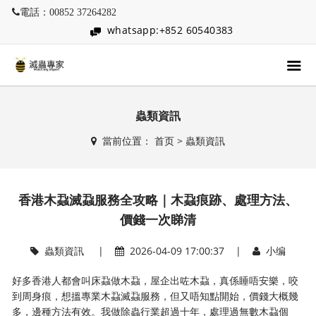
電話：00852 37264282
whatsapp:+852 60540383
蟲類資訊
當前位置：
首页
>
蟲類資訊
香港木蝨滅蝨服務全攻略｜木蝨痕跡、處理方法、
價錢一次睇清
蟲類資訊
|
2026-04-09 17:00:37 |
小编
好多香港人都會叫床蝨做木蝨，屋企出咗木蝨，真係睡唔安樂，咬
到周身痕，想搵專業木蝨滅蝨服務，但又唔知點開始，價錢大概幾
多，邊種方法有效。我做除蟲行業超過十年，處理過無數木蝨個