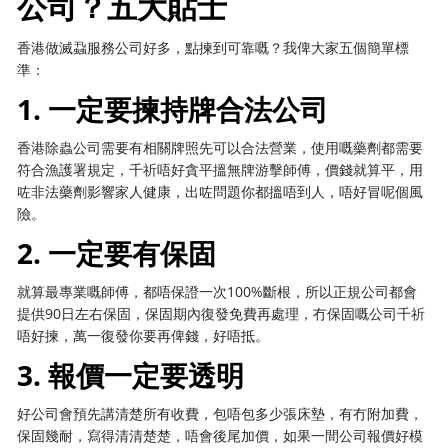
公司？五大貼士
香港做滅蝨服務公司好多，點揀到可靠嘅？我俾大家五個簡單標
準：
1. 一定要揀持牌合法公司
香港除蟲公司需要有相關牌照先可以合法營業，使用嘅藥劑都需要
符合漁護署規定，千祈唔好貪平搵無牌游擊師傅，價錢就算平，用
咗非法藥劑影響家人健康，出咗問題你都搵唔到人，唔好冒呢個風
險。
2. 一定要有保固
就算最專業嘅師傅，都唔保證一次100%斷根，所以正規公司都會
提供90日左右保固，保固期內復發免費再處理，冇保固嘅公司千祈
唔好揀，萬一復發你要再俾錢，好唔抵。
3. 報價一定要透明
好公司會預先講清楚所有收費，包唔包多少張床墊，有冇附加費，
保固幾耐，寫得清清楚楚，唔會後尾加價，如果一間公司報價好模