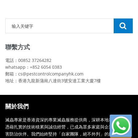
聯繫方式
電話：00852 37264282
whatsapp：+852 6054 0383
郵箱：cs@pestcontrolcompanyhk.com
地址：香港九龍新蒲崗八達街3號安達工業大廈7樓
關於我們
滅蟲專家是香港資深的專業滅蟲服務提供商，深耕本地市場多年，
憑藉扎實的技術積累與誠信經營，已成為眾多家庭與企業信賴的蟲
害防治伙伴。我們始終堅持「自家團隊，絕不外判」的服務承諾