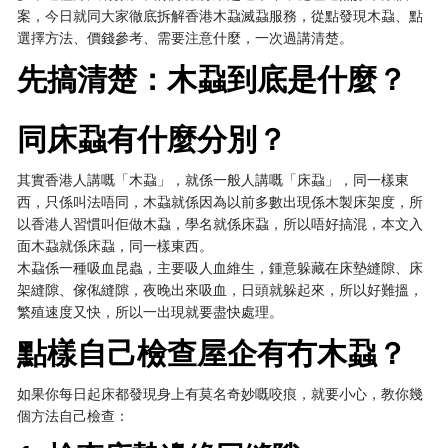
案，今日就同大家徹底拆解香港木蝨滅蝨服務，從點發現木蝨、點
選擇方法、價錢參考、需要注意什麼，一次過講清楚。
先搞清楚：木蝨到底是什麼？
同床蝨有什麼分別？
其實香港人講嘅「木蝨」，就係一般人講嘅「床蝨」，同一樣東
西，只係叫法唔同，木蝨就係因為以前多數出現係木製床架度，所
以香港人習慣叫佢做木蝨，學名就係床蝨，所以唔好搞混，本文入
面木蝨就係床蝨，同一樣東西。
木蝨係一種吸血昆蟲，主要吸人血維生，鍾意躲藏在床墊縫隙、床
架縫隙、傢俬縫隙，夜晚出來吸血，日頭就躲起來，所以好難搵，
繁殖速度又快，所以一出現就要盡快處理。
點樣自己檢查屋企有冇木蝨？
如果你每日起床都發現身上有莫名奇妙嘅咬痕，就要小心，教你幾
個方法自己檢查：