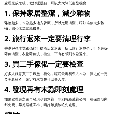
處理完成之後，做好呢幾點，可以大大降低復發機會：
1. 保持家居整潔，減少雜物
雜物越多，木蝨越多地方躲藏，所以定期清潔，唔好堆積太多雜
物，減少木蝨躲藏機會。
2. 旅行返來一定要清理行李
香港好多木蝨都係旅行從酒店帶返來，所以旅行返屋企，行李最好
即刻清潔，衣物即刻洗，檢查一下有冇帶到木蝨返來。
3. 買二手傢俬一定要檢查
好多人鍾意買二手床墊、梳化，呢啲最容易帶入木蝨，買之前一定
要認真檢查，確定冇木蝨先可以搬入屋。
4. 發現再有木蝨即刻處理
如果處理完之後再發現少數木蝨，即刻聯絡滅蝨公司，在保固期內
都免費，早處理範圍小，唔好等擴散咗先處理。