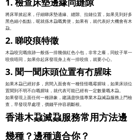
1. 檢查床墊邊緣同縫隙
將床單掀起來，仔細睇床墊邊緣、縫隙、拉鏈位置，如果見到好多
黑色細小點點，呢就係木蝨嘅糞便，如果有，就代表好大機會有木
蝨。
2. 睇咬痕特徵
木蝨咬完嘅痕跡一般係一排幾個紅色小包，非常之癢，同蚊子單一
咬痕唔同，如果你起床發現身上有一排咬痕，就要小心。
3. 聞一聞床頭位置有冇腥味
如果木蝨已經好多，房間入面會有一種怪怪嘅霉腥味，如果床頭位
置聞到不明不白嘅腥味，就代表可能已經有一定數量嘅木蝨。
如果發現上面任何一種跡象，建議盡快搵專業木蝨滅蝨服務上門檢
查，早發現早處理，價錢平仲容易斷根。
香港木蝨滅蝨服務常用方法邊
幾種？邊種適合你？