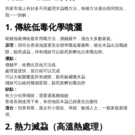
而家市場上有好多不同處理木蝨嘅方法，每種方法適合唔同情況，
我一一拆解：
1. 傳統低毒化學噴灑
呢種係最傳統最常用嘅方法，價錢最平，適合大多數家庭。
原理：
用符合香港漁護署安全標準嘅低毒藥劑，噴在木蝨出沒嘅縫
隙，殺死成蝨，仲有殘效可以殺死新孵化出來嘅虫卵。
優點：
價錢平，收費比其他方法低
處理速度快，當日就可以完成
可以大範圍覆蓋所有縫隙，殺死躲藏嘅木蝨
殘效可以維持幾個星期，殺死新孵化嘅虫卵
缺點：
有少少化學殘留，需要通風幾個鐘
香港長期使用下來，有些地區木蝨已經產生抗藥性
適合：
預算有限，屋企冇小朋友、孕婦、敏感人士，一般家庭都適
用。
2. 熱力滅蝨（高溫熱處理）