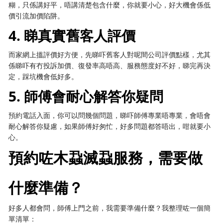
糊，只係講好平，唔講清楚包含什麼，你就要小心，好大機會係低
價引流加價陷阱。
4. 睇真實舊客人評價
而家網上搵評價好方便，先睇吓舊客人對呢間公司評價點樣，尤其
係睇吓有冇投訴加價、復發率高唔高、服務態度好不好，睇完再決
定，踩坑機會低好多。
5. 師傅會耐心解答你疑問
預約電話入面，你可以問幾個問題，睇吓師傅專業唔專業，會唔會
耐心解答你疑慮，如果師傅好匆忙，好多問題都答唔出，咁就要小
心。
預約咗木蝨滅蝨服務，需要做
什麼準備？
好多人都會問，師傅上門之前，我需要準備什麼？我整理咗一個簡
單清單：