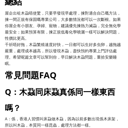
總結
屋企出咗木蝨唔使驚，只要早發現早處理，揀對適合自己嘅方法，
揀一間正規有保固嘅專業公司，大多數情況都可以一次斷根。如果
你屋企有小朋友、孕婦、寵物，建議優先揀熱力滅蝨，完全無化學
最安全；如果預算有限，揀正規低毒化學噴灑一樣可以解決問題，
性價比更高。
千祈唔好拖，木蝨繁殖速度好快，一日都可以生好多虫卵，越拖越
嚴重，處理成本越高，所以發現木蝨，盡快預約專業上門評估處
理。希望呢篇文章可以幫到你，早日解決木蝨問題，重拾安樂睡
眠。
常見問題FAQ
Q：木蝨同床蝨真係同一樣東西
嗎？
A：係，香港人習慣叫床蝨做木蝨，因為以前多數出現係木床架，
所以叫木蝨，本質同一樣昆蟲，處理方法都一樣。