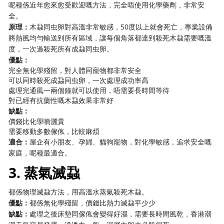
呢種係近年愈來愈受歡迎嘅方法，完全唔使用化學藥劑，非常安
全。
原理：
木蝨同虫卵對高溫非常敏感，50度以上就會死亡，專業設備
將熱風均勻輸送到所有區域，讓每個角落都達到殺死木蝨需要嘅溫
度，一次過殺死所有成蝨同虫卵。
優點：
完全無化學殘留，對人體同寵物都非常安全
可以同時殺死成蝨同虫卵，一次處理成功率高
處理完通風一兩個鐘就可以使用，唔需要長時間等待
對已經有抗藥性嘅木蝨效果非常好
缺點：
價錢比化學噴灑貴
需要移動多數傢俬，比較麻煩
適合：
屋企有小朋友、孕婦、貓狗寵物，對化學敏感，追求安全嘅
家庭，呢種最適合。
3. 蒸氣滅蝨
都係物理滅蝨方法，用高溫水蒸氣殺死木蝨。
優點：
都係無化學殘留，價錢比熱力滅蝨平少少
缺點：
處理之後床墊同傢俬會變得好濕，需要長時間風乾，香港潮