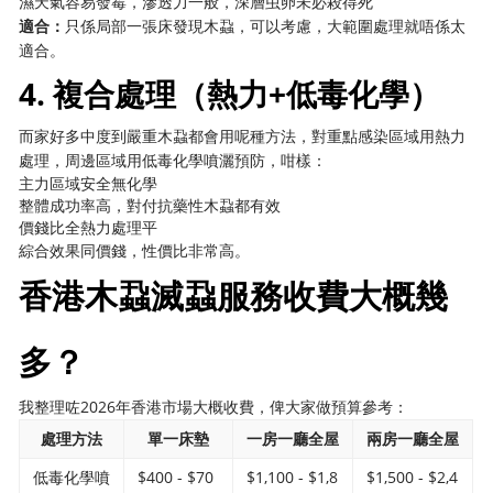
濕天氣容易發霉，滲透力一般，深層虫卵未必殺得死
適合：
只係局部一張床發現木蝨，可以考慮，大範圍處理就唔係太
適合。
4. 複合處理（熱力+低毒化學）
而家好多中度到嚴重木蝨都會用呢種方法，對重點感染區域用熱力
處理，周邊區域用低毒化學噴灑預防，咁樣：
主力區域安全無化學
整體成功率高，對付抗藥性木蝨都有效
價錢比全熱力處理平
綜合效果同價錢，性價比非常高。
香港木蝨滅蝨服務收費大概幾
多？
我整理咗2026年香港市場大概收費，俾大家做預算參考：
處理方法
單一床墊
一房一廳全屋
兩房一廳全屋
低毒化學噴
$400 - $70
$1,100 - $1,8
$1,500 - $2,4