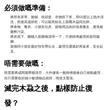
必須做嘅準備：
將所有床單、被鋪、枕頭套、衣物拆下來，用60度以上熱水清
洗，然後高溫烘乾，可以殺死粘在上面嘅木蝨同虫卵。
將食物、餐具、小朋友玩具、寵物用品收好或者搬走，避免被
藥劑污染。
將床底下、櫃桶入面雜物清理一下，方便師傅處理床架同牆
腳。
寵物同小朋友最好預先帶出去，處理完通風好再返來，安全起
見。
唔需要做嘅：
唔需要將成間屋嘢都清空，大件傢俬一般師傅都會自己移動處理，
你只需要收好細小敏感物品就得，唔使太緊張。
滅完木蝨之後，點樣防止復
發？