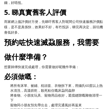
錢，好唔抵。
5. 睇真實舊客人評價
而家網上搵評價好方便，先睇吓舊客人對呢間公司快速服務評價點
樣，是不是真係快，效果好不好，有冇投訴，睇完再決定，踩坑機
會低好多。
預約咗快速滅蝨服務，我需要
做什麼準備？
想要師傅快速完成處理，你需要做好呢幾件準備：
必須做嘅：
將所有床單、被鋪、枕頭套、衣物拆下來，用攝氏60度以上熱
水清洗，高溫烘乾，殺死粘住嘅床蝨同蟲卵
將食物、小朋友玩具、寵物用品收好，遮擋縫隙嘅雜物清理一
下
寵物同小朋友預先帶出去，處理完通風好再返來