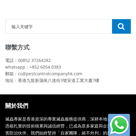
聯繫方式
電話：00852 37264282
whatsapp：+852 6054 0383
郵箱：cs@pestcontrolcompanyhk.com
地址：香港九龍新蒲崗八達街3號安達工業大廈7樓
關於我們
滅蟲專家是香港資深的專業滅蟲服務提供商，深耕本地市場多年，
憑藉扎實的技術積累與誠信經營，已成為眾多家庭與企業信賴的蟲
害防治伙伴。我們始終堅持「自家團隊，絕不外判」的服務承諾