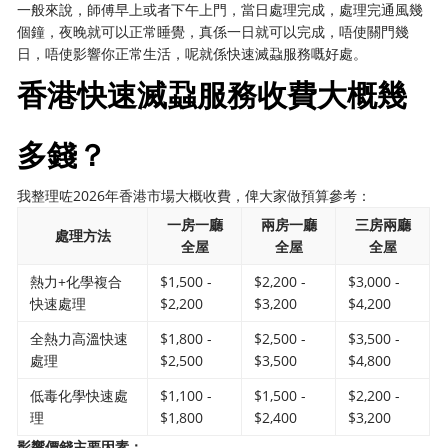
一般來說，師傅早上或者下午上門，當日處理完成，處理完通風幾
個鐘，夜晚就可以正常睡覺，真係一日就可以完成，唔使關門幾
日，唔使影響你正常生活，呢就係快速滅蝨服務嘅好處。
香港快速滅蝨服務收費大概幾
多錢？
我整理咗2026年香港市場大概收費，俾大家做預算參考：
一房一廳
兩房一廳
三房兩廳
處理方法
全屋
全屋
全屋
熱力+化學複合
$1,500 -
$2,200 -
$3,000 -
快速處理
$2,200
$3,200
$4,200
全熱力高溫快速
$1,800 -
$2,500 -
$3,500 -
處理
$2,500
$3,500
$4,800
低毒化學快速處
$1,100 -
$1,500 -
$2,200 -
理
$1,800
$2,400
$3,200
影響價錢主要因素：