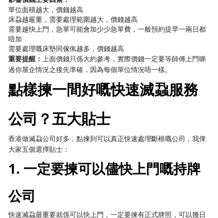
單位面積越大，價錢越高
床蝨越嚴重，需要處理範圍越大，價錢越高
需要越快上門，急單可能會加少少急單費，一般預約提早一兩日都
唔加
需要處理嘅床墊同傢俬越多，價錢越高
重要提醒：
上面價錢只係大約參考，實際價錢一定要等師傅上門睇
過你屋企情況之後先準確，因為每個單位情況唔一樣。
點樣揀一間好嘅快速滅蝨服務
公司？五大貼士
香港做滅蝨公司好多，點揀到可以真正快速處理斷根嘅公司，我俾
大家五個選擇貼士：
1. 一定要揀可以儘快上門嘅持牌
公司
快速滅蝨最重要就係可以快上門，一定要揀有正式牌照，可以幾日