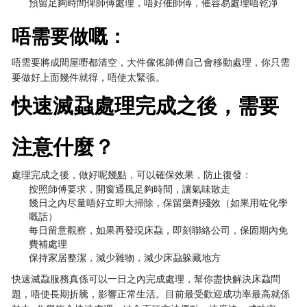
預留足夠時間俾師傅處理，唔好催師傅，催容易處理唔乾淨
唔需要做嘅：
唔需要將成間屋嘢都清空，大件傢俬師傅自己會移動處理，你只需
要做好上面幾件就得，唔使太緊張。
快速滅蝨處理完成之後，需要
注意什麼？
處理完成之後，做好呢幾點，可以確保效果，防止復發：
按照師傅要求，開窗通風足夠時間，讓氣味散走
幾日之內尽量唔好立即大掃除，保留藥劑殘效（如果用咗化學
嘅話）
每日留意觀察，如果再發現床蝨，即刻聯絡公司，保固期內免
費補處理
保持家居整潔，減少雜物，減少床蝨躲藏地方
快速滅蝨服務真係可以一日之內完成處理，幫你盡快解決床蝨問
題，唔使長期折騰，影響正常生活。目前最受歡迎成功率最高就係