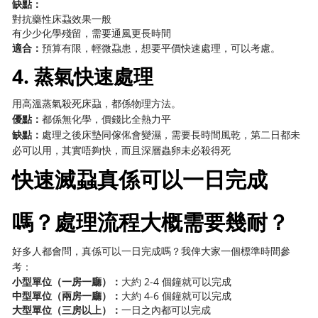
缺點：
對抗藥性床蝨效果一般
有少少化學殘留，需要通風更長時間
適合：
預算有限，輕微蝨患，想要平價快速處理，可以考慮。
4. 蒸氣快速處理
用高溫蒸氣殺死床蝨，都係物理方法。
優點：
都係無化學，價錢比全熱力平
缺點：
處理之後床墊同傢俬會變濕，需要長時間風乾，第二日都未
必可以用，其實唔夠快，而且深層蟲卵未必殺得死
快速滅蝨真係可以一日完成
嗎？處理流程大概需要幾耐？
好多人都會問，真係可以一日完成嗎？我俾大家一個標準時間參
考：
小型單位（一房一廳）：
大約 2-4 個鐘就可以完成
中型單位（兩房一廳）：
大約 4-6 個鐘就可以完成
大型單位（三房以上）：
一日之內都可以完成