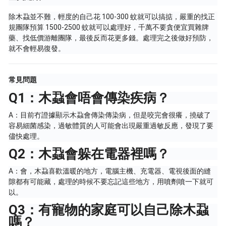
除木蝨並不難，輕度的自己花 100-300 蚊就可以搞掂，嚴重的找正
規團隊預算 1500-2500 蚊就可以處理好，千萬不要貪便宜買雜牌
藥、找低價游離團隊，最後反而花更多錢。處理完之後做好預防，
就不會輕易復發。
常見問題
Q1：木蝨會唔會傳染疾病？
A：目前冇證據顯示木蝨會傳染傳染病，但是咬完會很癢，撓破了
容易細菌感染，過敏體質的人可能會出現嚴重過敏反應，發現了要
儘快處理。
Q2：木蝨會躲在電器裡嗎？
A：會，木蝨喜歡溫暖的地方，電腦主機、充電器、電視後面的縫
隙都有可能藏，處理的時候不要忘記這些地方，用噴劑噴一下就可
以。
Q3：有寵物的家庭可以自己除木蝨
嗎？