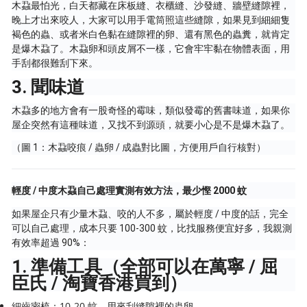
木蝨最怕光，白天都藏在床板縫、衣櫃縫、沙發縫、牆壁縫隙裡，
晚上才出來咬人，大家可以用手電筒照這些縫隙，如果見到細細隻
褐色的蟲、或者米白色黏在縫隙裡的卵、還有黑色的蟲糞，就肯定
是爆木蝨了。木蝨卵和頭皮屑不一樣，它會牢牢黏在物體表面，用
手刮都很難刮下來。
3. 聞味道
木蝨多的地方會有一股奇怪的霉味，類似發霉的舊書味道，如果你
屋企突然有這種味道，又找不到源頭，就要小心是不是爆木蝨了。
（圖 1：木蝨咬痕 / 蟲卵 / 成蟲對比圖，方便用戶自行核對）
輕度 / 中度木蝨自己處理實測有效方法，最少慳 2000 蚊
如果屋企只有少量木蝨、咬的人不多，屬於輕度 / 中度的話，完全
可以自己處理，成本只要 100-300 蚊，比找服務便宜好多，我親測
有效率超過 90%：
1. 準備工具（全部可以在萬寧 / 屈
臣氏 / 淘寶香港買到）
細齒密梳：10-20 蚊，用來刮縫隙裡的蟲卵