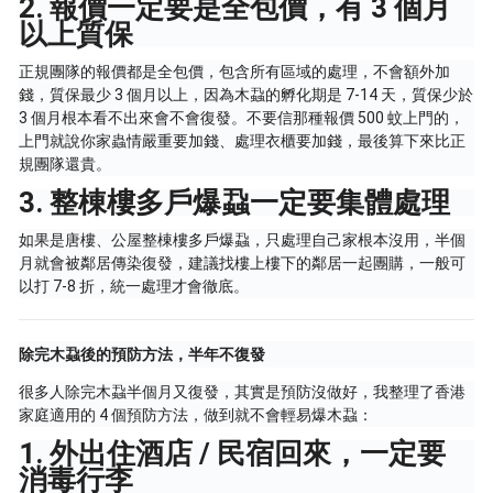
2. 報價一定要是全包價，有 3 個月
以上質保
正規團隊的報價都是全包價，包含所有區域的處理，不會額外加
錢，質保最少 3 個月以上，因為木蝨的孵化期是 7-14 天，質保少於
3 個月根本看不出來會不會復發。不要信那種報價 500 蚊上門的，
上門就說你家蟲情嚴重要加錢、處理衣櫃要加錢，最後算下來比正
規團隊還貴。
3. 整棟樓多戶爆蝨一定要集體處理
如果是唐樓、公屋整棟樓多戶爆蝨，只處理自己家根本沒用，半個
月就會被鄰居傳染復發，建議找樓上樓下的鄰居一起團購，一般可
以打 7-8 折，統一處理才會徹底。
除完木蝨後的預防方法，半年不復發
很多人除完木蝨半個月又復發，其實是預防沒做好，我整理了香港
家庭適用的 4 個預防方法，做到就不會輕易爆木蝨：
1. 外出住酒店 / 民宿回來，一定要
消毒行李