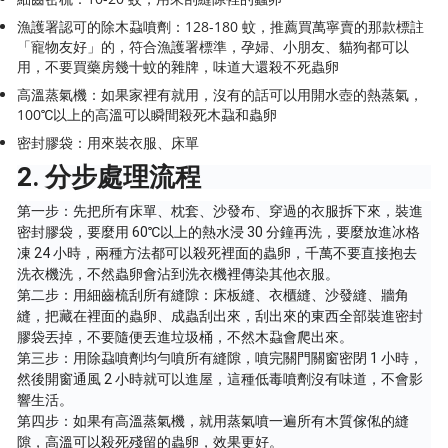
漁護署認可的除木蝨噴劑：128-180 蚊，推薦買萬寧賣的那款標註
「寵物友好」的，符合漁護署標準，孕婦、小朋友、貓狗都可以
用，不要買藥房幾十蚊的雜牌，味道大還殺不死蟲卵
高溫蒸氣機：如果家裡有就用，沒有的話可以用開水壺的熱蒸氣，
100℃以上的高溫可以瞬間殺死木蝨和蟲卵
密封膠袋：用來裝衣服、床單
2. 分步處理流程
第一步：先把所有床單、枕套、沙發布、穿過的衣服拆下來，裝進
密封膠袋，要麼用 60℃以上的熱水浸 30 分鐘再洗，要麼放進冰格
凍 24 小時，兩種方法都可以殺死裡面的蟲卵，千萬不要直接抱去
洗衣機洗，不然蟲卵會沾到洗衣機裡傳染其他衣服。
第二步：用細齒梳刮所有縫隙：床板縫、衣櫃縫、沙發縫、牆角
縫，把藏在裡面的蟲卵、成蟲刮出來，刮出來的東西全部裝進密封
膠袋丟掉，不要隨便丟進垃圾桶，不然木蝨會爬出來。
第三步：用除蝨噴劑均勻噴所有縫隙，噴完關門關窗密閉 1 小時，
然後開窗通風 2 小時就可以進屋，這種低毒噴劑沒有味道，不會影
響生活。
第四步：如果有高溫蒸氣機，就用蒸氣噴一遍所有木質傢俬的縫
隙，高溫可以殺死殘留的蟲卵，效果更好。