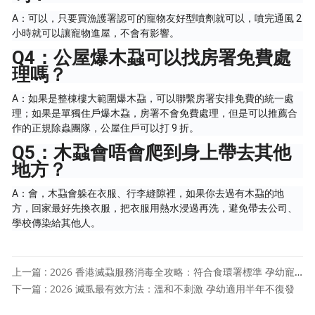
A：可以，只要買漁護署認可的寵物友好型噴劑就可以，噴完通風 2
小時就可以讓寵物進屋，不會有影響。
Q4：公屋爆木蝨可以找房署免費處
理嗎？
A：如果是整棟樓大範圍爆木蝨，可以聯繫房署安排免費的統一處
理；如果是單獨住戶爆木蝨，房署不會免費處理，但是可以推薦合
作的正規除蟲團隊，公屋住戶可以打 9 折。
Q5：木蝨會唔會爬到身上帶去其他
地方？
A：會，木蝨會躲在衣服、行李縫隙裡，如果你去過有木蝨的地
方，回家最好先換衣服，把衣服用熱水浸過再洗，避免帶去公司、
學校傳染給其他人。
上一篇 : 2026 香港滅蝨服務消毒全攻略：符合食環署標準 孕幼寵物適用
下一篇 : 2026 滅虱最有效方法：溫和不刺激 孕幼適用半年不復發