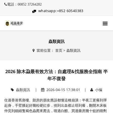
電話：00852 37264282
whatsapp:+852 60540383
蟲類資訊
當前位置：
首页
>
蟲類資訊
2026 除木蝨最有效方法：自處理&找服務全指南 半
年不復發
蟲類資訊
|
2026-04-15 17:38:01 |
小编
住過香港舊唐樓、劏房的朋友應該都懂這種崩潰：半夜三更癢到彈
起身，手臂腫起好幾粒硬紅疹，撓到出血都止唔到癢，翻開木床板
仲見到細細隻褐色蟲爬來爬去，噴過白醋、買過藥房幾十蚊的噴劑