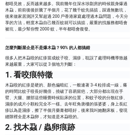
都唔見效，反而越來越多。我前幾年住深水埗劏房的時候親身爆過
木蝨，前前後後折騰了半個月，花了幾千蚊先搞掂，踩過無數坑，
後來做家居測評又幫超過 200 戶香港家庭處理過木蝨問題，今天分
享的方法，輕度木蝨自己幾百蚊就可以搞掂，嚴重的找服務都唔會
被坑，最少幫你慳 2000 蚊，半年都唔會復發。
怎麼判斷屋企是不是爆木蝨？90% 的人都搞錯
很多人把木蝨咬的紅疹當成蚊子咬、濕疹，耽誤了處理時機導致越
來越嚴重，大家可以從 3 個地方判斷：
1. 看咬痕特徵
木蝨咬的紅疹是硬的、顏色偏暗紅，一般連著 3-4 粒排成一線，癢
的時間比蚊子咬長好幾倍，撓破了容易留疤，大部分都出現在手
臂、大腿、腰部這些睡覺時候貼床的位置，和蚊子咬的分散紅疹、
濕疹的成片小顆粒完全不一樣。去年旺角唐樓的張婆婆，身上長紅
疹以為是濕疹，擦了半個月藥膏都唔好，後來我叫她翻床板，發現
縫隙裡全是木蝨卵，才知道是木蝨咬的。
2. 找木蝨 / 蟲卵痕跡