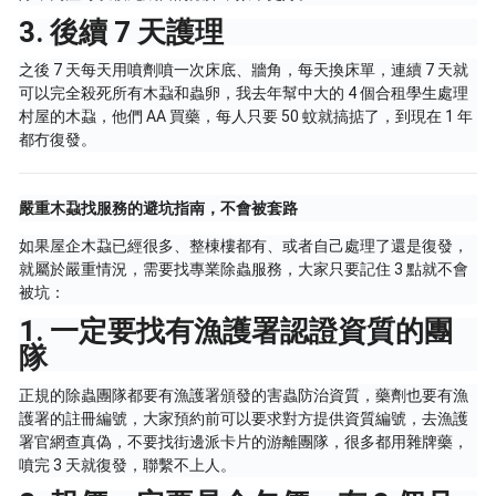
3. 後續 7 天護理
之後 7 天每天用噴劑噴一次床底、牆角，每天換床單，連續 7 天就
可以完全殺死所有木蝨和蟲卵，我去年幫中大的 4 個合租學生處理
村屋的木蝨，他們 AA 買藥，每人只要 50 蚊就搞掂了，到現在 1 年
都冇復發。
嚴重木蝨找服務的避坑指南，不會被套路
如果屋企木蝨已經很多、整棟樓都有、或者自己處理了還是復發，
就屬於嚴重情況，需要找專業除蟲服務，大家只要記住 3 點就不會
被坑：
1. 一定要找有漁護署認證資質的團
隊
正規的除蟲團隊都要有漁護署頒發的害蟲防治資質，藥劑也要有漁
護署的註冊編號，大家預約前可以要求對方提供資質編號，去漁護
署官網查真偽，不要找街邊派卡片的游離團隊，很多都用雜牌藥，
噴完 3 天就復發，聯繫不上人。