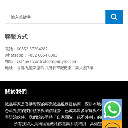
聯繫方式
電話：00852 37264282
whatsapp：+852 6054 0383
郵箱：cs@pestcontrolcompanyhk.com
地址：香港九龍新蒲崗八達街3號安達工業大廈7樓
關於我們
滅蟲專家是香港資深的專業滅蟲服務提供商，深耕本地市場多年，
憑藉扎實的技術積累與誠信經營，已成為眾多家庭與企業信賴的蟲
害防治伙伴。我們始終堅持「自家團隊，絕不外判」的服務承諾
—— 所有技術人員均經過嚴格篩選與系統培訓，具備豐富的現場處