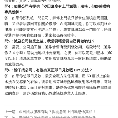
保養期。貴啲，買嘅係安心同保證。
問4：如果公司有提供「沙田邊度有上門滅蝨」服務，但師傅唔夠
專業點算？
答：如果你預約咗一間公司，師傅上門後只係拿住個噴壺周圍亂
噴，又或者唔識回答你關於蟲卵生命周期嘅問題，你可以即刻終止
服務（可能需要支付少許上門費）。專業嘅滅蝨係一門學問，唔識
變通同提供教育嘅師傅，通常都係得個噴字。
問5：滅蝨公司搞完之後，我需要唔需要自己再做啲乜？
答：需要。公司施工後，通常會留有藥劑殘效期。這段時間（通常
係 2-4 小時）請勿拖地或抹走藥劑。之後，你可以定期用熱水（60
度以上）清洗床單衣物，並用風筒嘅熱風吹一吹床板縫隙，輔助鞏
固滅蝨效果。
問6：除了找公司，有沒有真正即日見效嘅 DIY 方法？
答：如果你想即日見效，最安全嘅方法係高溫。用 60 度以上的熱
水洗衣受感染的衣物，或者用風筒嘅最熱風檔吹射床板縫隙。這能
即時殺死成蟲，而且絕對無毒。缺點係你無法即時清除躲在牆縫深
處的蟲卵，這亦係點解我仍然建議找專業人士跟進。
上一篇 : 即日滅蝨服務有嗎？揭開急速上門嘅恐怖真相！
下一篇 : 元朗滅蝨價錢貴嗎？拆解性價比與隱藏收費陷阱！