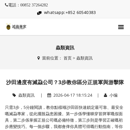
電話：00852 37264282
whatsapp:+852 60540383
蟲類資訊
當前位置：
首页
>
蟲類資訊
沙田邊度有滅蝨公司？3步教你區分正規軍與游擊隊
蟲類資訊
|
2026-04-17 18:15:24 |
小编
只需3步，5分鐘閱讀，教你點樣喺沙田區快速鎖定最可靠、最安全
嘅滅蝨專家，從此擺脫蝨患困擾。第一步係學懂睇穿冒牌軍嘅假面
具，第二步係掌握正規公司嘅必備特徵，第三步則是學習正確嘅初
步應變技巧。每一個步驟，我都會俾你具體可得嘅行動指南，等你