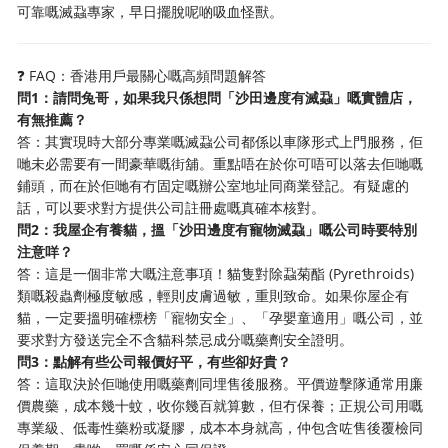
可靠嘅滅蝨專家，早日擺脫呢啲吸血怪獸。
❓ FAQ：香港用戶最關心嘅高頻問題解答
問1：請問兔哥，如果我只係想問「沙田邊度有滅蝨」嘅實體店，
有無推薦？
答：其實現時大部分專業嘅滅蝨公司都係以車隊形式上門服務，佢
哋未必需要有一間豪華嘅街舖。重點唔在於你可唔可以落去佢哋嘅
鋪頭，而在於佢哋有冇固定嘅辦公室地址同商業登記。有疑慮的
話，可以要求對方提供公司註冊處嘅真確本核對。
問2：我屋企有養貓，搵「沙田邊度有寵物滅蝨」嘅公司時要特別
注意咩？
答：這是一個非常大嘅注意事項！貓隻對除蝨菊酯 (Pyrethroids)
類嘅殺蟲劑極度敏感，輕則皮膚過敏，重則致命。如果你屋企有
貓，一定要搵明確標榜「寵物安全」、「孕嬰童適用」嘅公司，並
要求對方發送完全不含貓科禁忌成分嘅藥劑安全證明。
問3：點解有些公司報價好平，有些卻好貴？
答：這取決於佢哋使用嘅藥劑同埋售後服務。平價遊擊隊通常用廉
價農藥，成本幾十蚊，收你幾百就算數，但冇保養；正規公司用嘅
專業級、低毒性藥粉或凝膠，成本本身就高，仲包含咗售後覆檢同