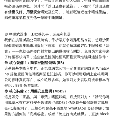
依賴直覺同貪圖方便」。害蟲問題確實令人煩躁，但解決問題嘅邏
輯必須係冷靜嘅。與其問「沙田邊度有滅蝨」，不如問「沙田邊度
有
信譽良好、用藥安全
嘅滅蝨公司」。地點嘅遠近從來唔係重點，
師傅嘅專業程度先係一擊即中嘅關鍵。
🟡 準備武器庫：工欲善其事，必先利其器
我們在挑選滅蝨公司嘅時候，千祈唔好拿著雞毛當令箭。想喺沙田
呢個龍蛇混集嘅市場搵到正規軍，你就必須準備好以下呢幾樣「法
寶」——也就係你要向對方提出的幾個核心問題。兔哥为大家带来
了終極審核清單，這些都是性價比極高而且實戰性強嘅過濾條件：
🔵
核心裝備 1：商業登記證號碼 (BR)
這是最基本嘅入場券。正規嘅滅蝨公司一定會喺官網或者 WhatsA
pp 落格度提供佢哋嘅商業登記號碼。你可以輕鬆喺網上查核呢間
公司係咪真實存在、成立咗幾多年。如果對方支吾以對或者根本冇
登記，99% 係遊擊隊。
🔵
核心裝備 2：用藥安全證明 (MSDS)
這是區分「正品」與「毒藥」嘅照妖鏡。直接問對方：「請問你哋
用嘅藥水有冇材料安全數據表 (MSDS)？係咪符合環保署規定嘅無
毒/低毒級別？」正規公司會毫不猶豫地 WhatsApp 發給你睇；如
果對方話你聽「商業秘密」或者「總之好有效就得」，直接 block