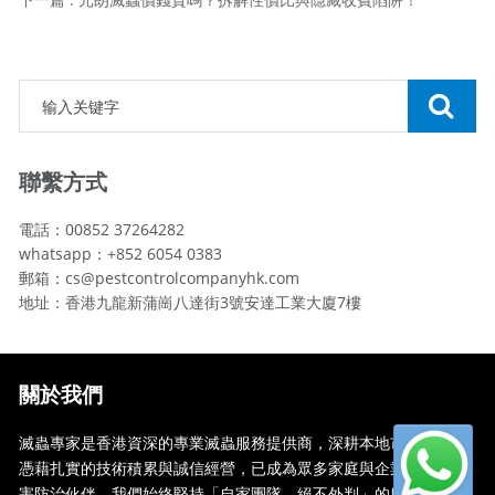
聯繫方式
電話：00852 37264282
whatsapp：+852 6054 0383
郵箱：cs@pestcontrolcompanyhk.com
地址：香港九龍新蒲崗八達街3號安達工業大廈7樓
關於我們
滅蟲專家是香港資深的專業滅蟲服務提供商，深耕本地市場多年，
憑藉扎實的技術積累與誠信經營，已成為眾多家庭與企業信賴的蟲
害防治伙伴。我們始終堅持「自家團隊，絕不外判」的服務承諾