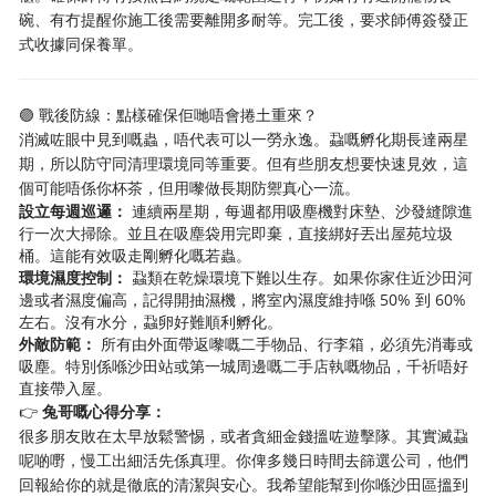
碗、有冇提醒你施工後需要離開多耐等。完工後，要求師傅簽發正
式收據同保養單。
🟣 戰後防線：點樣確保佢哋唔會捲土重來？
消滅咗眼中見到嘅蟲，唔代表可以一勞永逸。蝨嘅孵化期長達兩星
期，所以防守同清理環境同等重要。但有些朋友想要快速見效，這
個可能唔係你杯茶，但用嚟做長期防禦真心一流。
設立每週巡邏：
連續兩星期，每週都用吸塵機對床墊、沙發縫隙進
行一次大掃除。並且在吸塵袋用完即棄，直接綁好丟出屋苑垃圾
桶。這能有效吸走剛孵化嘅若蟲。
環境濕度控制：
蝨類在乾燥環境下難以生存。如果你家住近沙田河
邊或者濕度偏高，記得開抽濕機，將室內濕度維持喺 50% 到 60%
左右。沒有水分，蝨卵好難順利孵化。
外敵防範：
所有由外面帶返嚟嘅二手物品、行李箱，必須先消毒或
吸塵。特別係喺沙田站或第一城周邊嘅二手店執嘅物品，千祈唔好
直接帶入屋。
👉
兔哥嘅心得分享：
很多朋友敗在太早放鬆警惕，或者貪細金錢搵咗遊擊隊。其實滅蝨
呢啲嘢，慢工出細活先係真理。你俾多幾日時間去篩選公司，他們
回報給你的就是徹底的清潔與安心。我希望能幫到你喺沙田區搵到