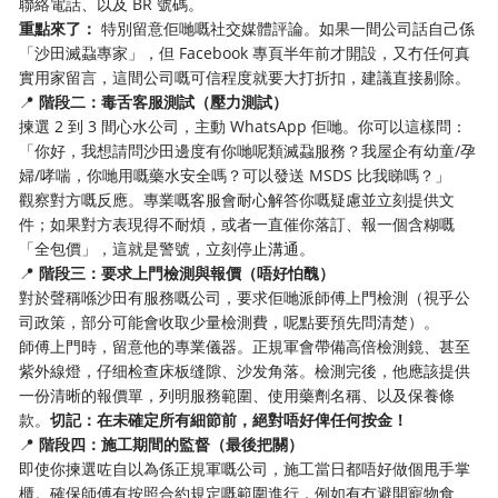
聯絡電話、以及 BR 號碼。
重點來了：
特別留意佢哋嘅社交媒體評論。如果一間公司話自己係
「沙田滅蝨專家」，但 Facebook 專頁半年前才開設，又冇任何真
實用家留言，這間公司嘅可信程度就要大打折扣，建議直接剔除。
📍
階段二：毒舌客服測試（壓力測試）
揀選 2 到 3 間心水公司，主動 WhatsApp 佢哋。你可以這樣問：
「你好，我想請問沙田邊度有你哋呢類滅蝨服務？我屋企有幼童/孕
婦/哮喘，你哋用嘅藥水安全嗎？可以發送 MSDS 比我睇嗎？」
觀察對方嘅反應。專業嘅客服會耐心解答你嘅疑慮並立刻提供文
件；如果對方表現得不耐煩，或者一直催你落訂、報一個含糊嘅
「全包價」，這就是警號，立刻停止溝通。
📍
階段三：要求上門檢測與報價（唔好怕醜）
對於聲稱喺沙田有服務嘅公司，要求佢哋派師傅上門檢測（視乎公
司政策，部分可能會收取少量檢測費，呢點要預先問清楚）。
師傅上門時，留意他的專業儀器。正規軍會帶備高倍檢測鏡、甚至
紫外線燈，仔细检查床板缝隙、沙发角落。檢測完後，他應該提供
一份清晰的報價單，列明服務範圍、使用藥劑名稱、以及保養條
款。
切記：在未確定所有細節前，絕對唔好俾任何按金！
📍
階段四：施工期間的監督（最後把關）
即使你揀選咗自以為係正規軍嘅公司，施工當日都唔好做個甩手掌
櫃。確保師傅有按照合約規定嘅範圍進行，例如有冇避開寵物食