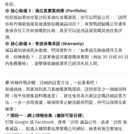
咗佢。
🔵
核心裝備 3：過往真實案例庫 (Portfolio)
特別係如果你住緊沙田某個出名嘅屋苑，你可以問返公司：「請問
你有冇喺呢個屋苑做過類似嘅滅蝨項目？」有實戰經驗嘅公司通常
會保存住工作前後嘅對比相，甚至可以提供該屋苑嘅其他住客評
價。
🔵
核心裝備 4：售後保養承諾 (Warranty)
滅蝨最怕就係死灰復燃。問清楚對方：「如果搞完兩個禮拜又再
有，你哋會點？」正規軍會提供書面嘅保養期（例如 30 日或 60 日
內免費覆檢），遊擊隊收錢後通常已經消失於人間。
🔴 終極作戰步驟：詳細的設置方法，一起看看吧！
裝備就緒，而家就到真刀真槍嘅實戰環節。請預留至少一個鐘頭時
間（視乎你搜集資料嘅進度），跟住兔哥為大家設定嘅詳細設置方
法，一步一步咁過濾，確保唔單止解決眼前問題，仲可以保障全家
健康：
📍
階段一：網上情報收集（撇除可疑目標）
打開 Google 或 Facebook，搜尋「沙田 滅蝨公司」或者「沙田 無
毒滅蝨」。點進入幾間看似專業嘅公司網站，檢查有無完整地址、