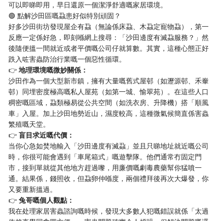
可以即睇即用，早日還原一個潔淨舒適嘅家居環境。
🟢 點解沙田區嘅蝨患好似特別頑固？
好多沙田街坊發現屋企有蝨（無論係床蝨、木蝨定寵物蝨），第一
反應一定係好急，即刻喺網上搜尋：「沙田邊度有滅蝨服務？」然
後隨便搵一間就近或者平價嘅公司仔就算數。其實，這種心態正好
跌入咗害蟲防治行業嘅一個惡性循環。
👉
地理環境嘅微妙關係：
沙田作為一個大型新市鎮，擁有大量嘅舊式屋邨（如瀝源邨、禾輋
邨）同埋密度極高嘅私人屋苑（如第一城、愉翠苑）。在這些人口
稠密嘅區域，蝨類極易從公共空間（如洗衣房、升降機）搭「順風
車」入屋。加上沙田地勢近山，濕度較高，這種微氣候簡直係害蟲
繁殖嘅天堂。
👉
盲目求近嘅代價：
当你心急如焚地輸入「沙田邊度有滅蝨」並且只睇地址就近嘅公司
時，你很可能會遇到「車尾箱式」嘅遊擊隊。他們通常冇固定門
市，接到單就從其他地方趕過嚟，用廉價嘅劇毒農藥幫你猛噴一
通。結果係，錢照收，但蝨卵仲喺度，兩個禮拜後再次大爆發，你
又要重新搵過。
👉
兔哥嘅個人觀點：
我在处理家居害蟲諮詢嘅時候，發現大多數人犯嘅錯誤就係「太過